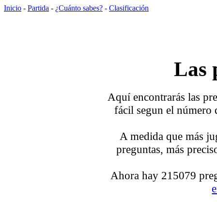
Inicio
-
Partida
-
¿Cuánto sabes?
-
Clasificación
Las 
Aquí encontrarás las pre
fácil segun el número 
A medida que más jug
preguntas, más preciso
Ahora hay 215079 pregu
e