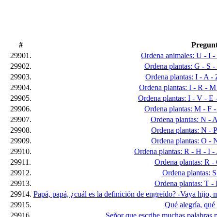
#
Pregun
29901.
Ordena animales: U - I - 
29902.
Ordena plantas: G - S - 
29903.
Ordena plantas: I - A - 
29904.
Ordena plantas: I - R - M 
29905.
Ordena plantas: I - V - E 
29906.
Ordena plantas: M - F - 
29907.
Ordena plantas: N - A 
29908.
Ordena plantas: N - P 
29909.
Ordena plantas: O - N 
29910.
Ordena plantas: R - H - I - 
29911.
Ordena plantas: R - 
29912.
Ordena plantas: S 
29913.
Ordena plantas: T - 
29914.
Papá, papá, ¿cuál es la definición de engreído? -Vaya hijo,
29915.
Qué alegría, qué 
29916.
Señor que escribe muchas palabras pa