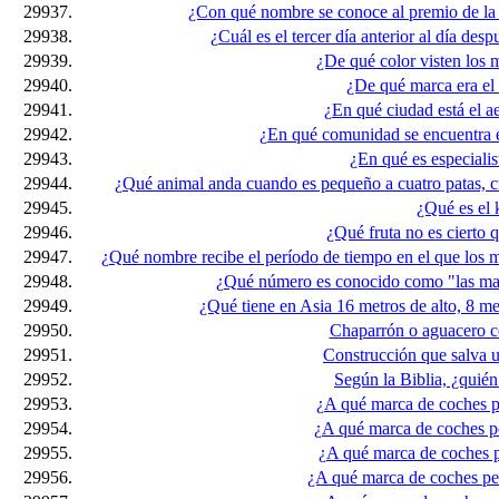
29937.
¿Con qué nombre se conoce al premio de la 
29938.
¿Cuál es el tercer día anterior al día d
29939.
¿De qué color visten los 
29940.
¿De qué marca era el
29941.
¿En qué ciudad está el a
29942.
¿En qué comunidad se encuentra 
29943.
¿En qué es especiali
29944.
¿Qué animal anda cuando es pequeño a cuatro patas, c
29945.
¿Qué es el 
29946.
¿Qué fruta no es cierto
29947.
¿Qué nombre recibe el período de tiempo en el que los
29948.
¿Qué número es conocido como "las ma
29949.
¿Qué tiene en Asia 16 metros de alto, 8 m
29950.
Chaparrón o aguacero c
29951.
Construcción que salva u
29952.
Según la Biblia, ¿quién
29953.
¿A qué marca de coches p
29954.
¿A qué marca de coches pe
29955.
¿A qué marca de coches p
29956.
¿A qué marca de coches per