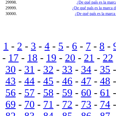
29998.
¿De qué país es la mar
29999.
¿De qué país es la marca 
30000.
¿De qué país es la marca
1
-
2
-
3
-
4
-
5
-
6
-
7
-
8
-
-
17
-
18
-
19
-
20
-
21
-
22
30
-
31
-
32
-
33
-
34
-
35
43
-
44
-
45
-
46
-
47
-
48
56
-
57
-
58
-
59
-
60
-
61
69
-
70
-
71
-
72
-
73
-
74
82
-
83
-
84
-
85
-
86
-
87