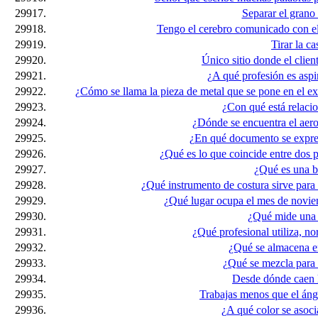
29917.
Separar el grano 
29918.
Tengo el cerebro comunicado con el
29919.
Tirar la cas
29920.
Único sitio donde el client
29921.
¿A qué profesión es aspir
29922.
¿Cómo se llama la pieza de metal que se pone en el ex
29923.
¿Con qué está relaci
29924.
¿Dónde se encuentra el aer
29925.
¿En qué documento se expres
29926.
¿Qué es lo que coincide entre dos p
29927.
¿Qué es una b
29928.
¿Qué instrumento de costura sirve para
29929.
¿Qué lugar ocupa el mes de novie
29930.
¿Qué mide una 
29931.
¿Qué profesional utiliza, n
29932.
¿Qué se almacena e
29933.
¿Qué se mezcla para 
29934.
Desde dónde caen l
29935.
Trabajas menos que el ánge
29936.
¿A qué color se asoci