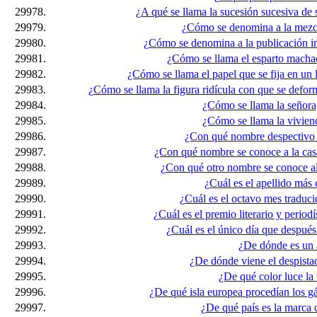
29978.
¿A qué se llama la sucesión sucesiva de
29979.
¿Cómo se denomina a la mezcl
29980.
¿Cómo se denomina a la publicación i
29981.
¿Cómo se llama el esparto machac
29982.
¿Cómo se llama el papel que se fija en un 
29983.
¿Cómo se llama la figura ridícula con que se defor
29984.
¿Cómo se llama la señora
29985.
¿Cómo se llama la vivien
29986.
¿Con qué nombre despectivo 
29987.
¿Con qué nombre se conoce a la cas
29988.
¿Con qué otro nombre se conoce al
29989.
¿Cuál es el apellido má
29990.
¿Cuál es el octavo mes traducid
29991.
¿Cuál es el premio literario y peri
29992.
¿Cuál es el único día que despué
29993.
¿De dónde es un 
29994.
¿De dónde viene el despist
29995.
¿De qué color luce la
29996.
¿De qué isla europea procedían los g
29997.
¿De qué país es la marca