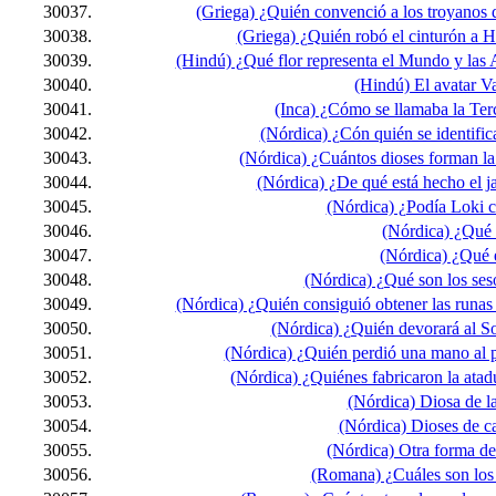
30037.
(Griega) ¿Quién convenció a los troyanos
30038.
(Griega) ¿Quién robó el cinturón a H
30039.
(Hindú) ¿Qué flor representa el Mundo y las 
30040.
(Hindú) El avatar V
30041.
(Inca) ¿Cómo se llamaba la Ter
30042.
(Nórdica) ¿Cón quién se identifi
30043.
(Nórdica) ¿Cuántos dioses forman la f
30044.
(Nórdica) ¿De qué está hecho el ja
30045.
(Nórdica) ¿Podía Loki 
30046.
(Nórdica) ¿Qué
30047.
(Nórdica) ¿Qué 
30048.
(Nórdica) ¿Qué son los ses
30049.
(Nórdica) ¿Quién consiguió obtener las runas 
30050.
(Nórdica) ¿Quién devorará al So
30051.
(Nórdica) ¿Quién perdió una mano al p
30052.
(Nórdica) ¿Quiénes fabricaron la atad
30053.
(Nórdica) Diosa de l
30054.
(Nórdica) Dioses de ca
30055.
(Nórdica) Otra forma de l
30056.
(Romana) ¿Cuáles son los 