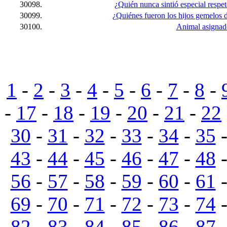
30098.
¿Quién nunca sintió especial respe
30099.
¿Quiénes fueron los hijos gemelos d
30100.
Animal asignad
1
-
2
-
3
-
4
-
5
-
6
-
7
-
8
-
-
17
-
18
-
19
-
20
-
21
-
22
30
-
31
-
32
-
33
-
34
-
35
43
-
44
-
45
-
46
-
47
-
48
56
-
57
-
58
-
59
-
60
-
61
69
-
70
-
71
-
72
-
73
-
74
82
-
83
-
84
-
85
-
86
-
87