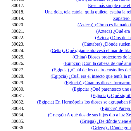
30017.
Eres más simple que el
30018.
Una dola, tela catola, quila quilete, estaba la r
30019.
Zapatero a
30020.
(Azteca) ¿Cómo es llamado t
30021.
(Azteca) ¿Qué era 
30022.
(Azteca) Dios de l
30023.
(Cántabra) ¿Dónde suelen 
30024.
(Celta) ¿Qué gigante atravesó el mar de Irl
30025.
(China) Dioses protectores de lo
30026.
(Egipcia) ¿Con la cabeza de qué ani
30027.
(Egipcia) ¿Cuál de los cuatro custodios de
30028.
(Egipcia) ¿Cuál era el insecto que tenía la 
30029.
(Egipcia) ¿Cuántos dioses formaron 
30030.
(Egipcia) ¿Qué parentesco une 
30031.
(Egipcia) ¿Qué signif
30032.
(Egipcia) En Hermópolis los dioses se agrupaban fo
30033.
(Egipcia) Pareja 
30034.
(Griega) ¿A qué dos de sus hijos dio a luz Z
30035.
(Griega) ¿De dónde viene el
30036.
(Griega) ¿Dónde gob