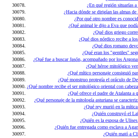
30078.
¿En qué región situarías a
30079.
¿Hacia dónde se dirigían las almas de
30080.
¿Por qué otro nombre es conocid
30081.
¿Qué animal le dijo a Eva que podí
30082.
¿Qué dios griego corr
30083.
¿Qué dios nórdico recibe a los
30084.
¿Qué dios romano devor
30085.
¿Qué eran los "gentiles" seg
30086.
¿Qué fue a buscar Jasón, acompañado por los Argonaut
30087.
¿Qué héroe mitológico ven
30088.
¿Qué mítico personaje consiguió pas
30089.
¿Qué monstruo protegía el oráculo de De
30090.
¿Qué nombre recibe el ser mitológico oriental con cabez
30091.
¿Qué ofrece el padre de Atalanta a 
30092.
¿Qué personaje de la mitología asturiana se caracteri
30093.
¿Qué rey murió en la mítica
30094.
¿Quién construyó el La
30095.
¿Quién es la esposa de Ulise
30096.
¿Quién fue entregada como esclava a Agam
30097.
¿Quién mató a Cl