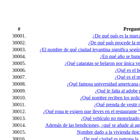
#
Pregun
30001.
¿De qué país es la mar
30002.
¿De qué país procede la m
30003.
¿El nombre de qué ciudad levantina significa según 
30004.
¿En qué año se hund
30005.
¿Qué cataratas se helaron por única v
30006.
¿Qué es el b
30007.
¿Qué es el 
30008.
¿Qué famosa universidad americana e
30009.
¿Qué le falta al adobe p
30010.
¿Qué nombre reciben los polic
30011.
¿Qué prenda de vestir 
30012.
¿Qué ropa te exigen que lleves en el restaurant
30013.
¿Qué vehículo no motorizado 
30014.
Además de las bendiciones, ¿qué se añade al ag
30015.
Nombre dado a la vivienda típic
30016.
¿De qué ciudad es patrona la