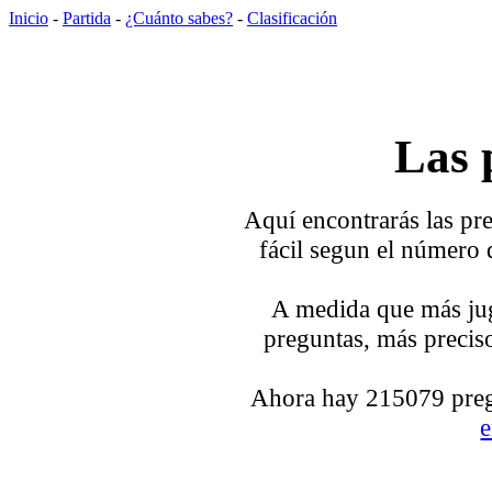
Inicio
-
Partida
-
¿Cuánto sabes?
-
Clasificación
Las 
Aquí encontrarás las pre
fácil segun el número 
A medida que más jug
preguntas, más preciso
Ahora hay 215079 pregu
e