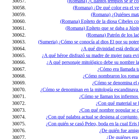
30057.
(Romana) ¿Cuántos templos se le c
30058.
(Romana) ¿De qué color era el ve
30059.
(Romana) ¿Quiénes mata
30060.
(Romana) Epíteto de la diosa Cibeles 
30061.
(Romana) Epíteto que se daba a Júpit
30062.
(Romana) Patrón de los ladr
30063.
(Sumeria) ¿Cómo se conocía al dios El por su poten
30064.
¿A qué divinidad está dedica
30065.
¿A qué héroe disfrazó su madre de mujer para evit
30066.
¿A qué personaje mitológico debe su nombre la
30067.
¿Cómo era llamada t
30068.
¿Cómo nombraron los romano
30069.
¿Cómo se denomina el cu
30070.
¿Cómo se denominan en la mitología escandinava a 
30071.
¿Cómo se llaman los infiernos 
30072.
¿Con qué material se
30073.
¿Con qué nombre popular se c
30074.
¿Con qué palabra actual se designa al conjunto de
30075.
¿Con quién se casó Peleo, boda en la cual Eris
30076.
¿De quién fue amigo
30077.
¿De quiénes era