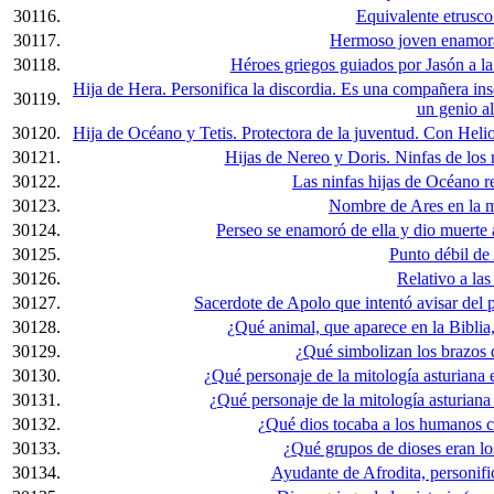
30116.
Equivalente etrusco
30117.
Hermoso joven enamora
30118.
Héroes griegos guiados por Jasón a la
Hija de Hera. Personifica la discordia. Es una compañera in
30119.
un genio a
30120.
Hija de Océano y Tetis. Protectora de la juventud. Con Helio 
30121.
Hijas de Nereo y Doris. Ninfas de los 
30122.
Las ninfas hijas de Océano r
30123.
Nombre de Ares en la m
30124.
Perseo se enamoró de ella y dio muerte 
30125.
Punto débil de
30126.
Relativo a las
30127.
Sacerdote de Apolo que intentó avisar del p
30128.
¿Qué animal, que aparece en la Bibli
30129.
¿Qué simbolizan los brazos 
30130.
¿Qué personaje de la mitología asturiana 
30131.
¿Qué personaje de la mitología asturiana 
30132.
¿Qué dios tocaba a los humanos c
30133.
¿Qué grupos de dioses eran lo
30134.
Ayudante de Afrodita, personif