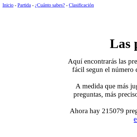
Inicio
-
Partida
-
¿Cuánto sabes?
-
Clasificación
Las 
Aquí encontrarás las pre
fácil segun el número 
A medida que más jug
preguntas, más preciso
Ahora hay 215079 pregu
e