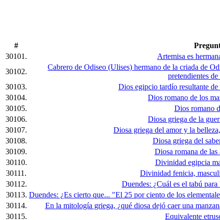
#
Pregun
30101.
Artemisa es hermana
Cabrero de Odiseo (Ulises) hermano de la criada de Od
30102.
pretendientes de
30103.
Dios egipcio tardío resultante de 
30104.
Dios romano de los mar
30105.
Dios romano de
30106.
Diosa griega de la guerr
30107.
Diosa griega del amor y la bellez
30108.
Diosa griega del saber
30109.
Diosa romana de las a
30110.
Divinidad egipcia m
30111.
Divinidad fenicia, masculin
30112.
Duendes: ¿Cuál es el tabú para l
30113.
Duendes: ¿Es cierto que... "El 25 por ciento de los elementale
30114.
En la mitología griega, ¿qué diosa dejó caer una manzan
30115.
Equivalente etrus