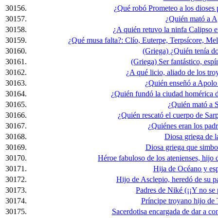
30156.
¿Qué robó Prometeo a los dioses 
30157.
¿Quién mató a 
30158.
¿A quién retuvo la ninfa Calipso en
30159.
¿Qué musa falta?: Clío, Euterpe, Terpsícore, Me
30160.
(Griega) ¿Quién tenía d
30161.
(Griega) Ser fantástico, espír
30162.
¿A qué licio, aliado de los t
30163.
¿Quién enseñó a Apolo e
30164.
¿Quién fundó la ciudad homérica d
30165.
¿Quién mató a 
30166.
¿Quién rescató el cuerpo de Sa
30167.
¿Quiénes eran los pad
30168.
Diosa griega de l
30169.
Diosa griega que simbol
30170.
Héroe fabuloso de los atenienses, hijo d
30171.
Hija de Océano y es
30172.
Hijo de Asclepio, heredó de su pa
30173.
Padres de Niké (¡¡Y no se 
30174.
Príncipe troyano hijo de 
30175.
Sacerdotisa encargada de dar a co