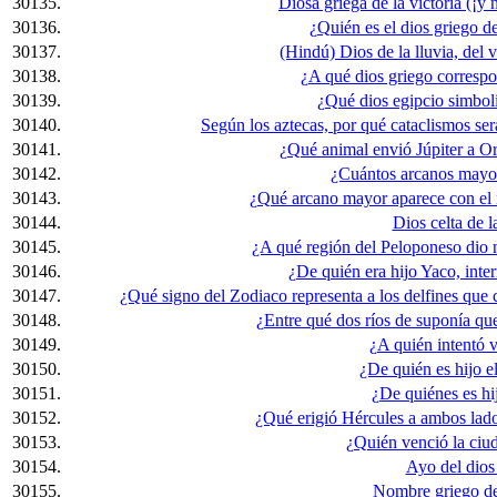
30135.
Diosa griega de la victoria (¡y 
30136.
¿Quién es el dios griego de
30137.
(Hindú) Dios de la lluvia, del v
30138.
¿A qué dios griego corresp
30139.
¿Qué dios egipcio simboli
30140.
Según los aztecas, por qué cataclismos será
30141.
¿Qué animal envió Júpiter a Or
30142.
¿Cuántos arcanos mayore
30143.
¿Qué arcano mayor aparece con el n
30144.
Dios celta de l
30145.
¿A qué región del Peloponeso dio 
30146.
¿De quién era hijo Yaco, inte
30147.
¿Qué signo del Zodiaco representa a los delfines que 
30148.
¿Entre qué dos ríos de suponía que
30149.
¿A quién intentó v
30150.
¿De quién es hijo el
30151.
¿De quiénes es hi
30152.
¿Qué erigió Hércules a ambos lado
30153.
¿Quién venció la ciu
30154.
Ayo del dios
30155.
Nombre griego de