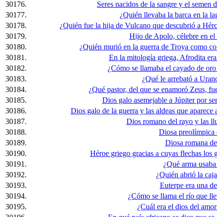
30176.
Seres nacidos de la sangre y el semen
30177.
¿Quién llevaba la barca en la la
30178.
¿Quién fue la hija de Vulcano que descubrió a Hér
30179.
Hijo de Apolo, célebre en el 
30180.
¿Quién murió en la guerra de Troya como con
30181.
En la mitología griega, Afrodita era 
30182.
¿Cómo se llamaba el cayado de oro
30183.
¿Qué le arrebató a Uran
30184.
¿Qué pastor, del que se enamoró Zeus, fue
30185.
Dios galo asemejable a Júpiter por ser 
30186.
Dios galo de la guerra y las aldeas que aparec
30187.
Dios romano del rayo y las llu
30188.
Diosa preolímpica d
30189.
Diosa romana de 
30190.
Héroe griego gracias a cuyas flechas los 
30191.
¿Qué arma usaba
30192.
¿Quién abrió la caj
30193.
Euterpe era una de 
30194.
¿Cómo se llama el río que lle
30195.
¿Cuál era el dios del amo