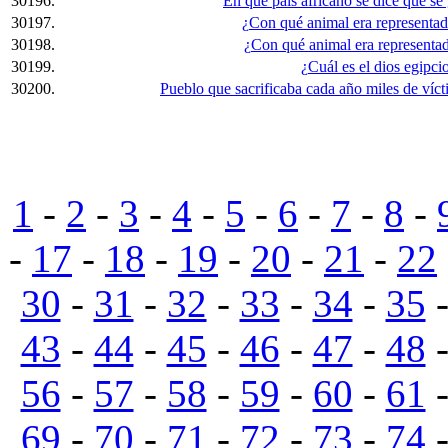
30196.
En qué país africano se dice que se 
30197.
¿Con qué animal era representad
30198.
¿Con qué animal era representad
30199.
¿Cuál es el dios egipci
30200.
Pueblo que sacrificaba cada año miles de víc
1
-
2
-
3
-
4
-
5
-
6
-
7
-
8
-
-
17
-
18
-
19
-
20
-
21
-
22
30
-
31
-
32
-
33
-
34
-
35
43
-
44
-
45
-
46
-
47
-
48
56
-
57
-
58
-
59
-
60
-
61
69
-
70
-
71
-
72
-
73
-
74