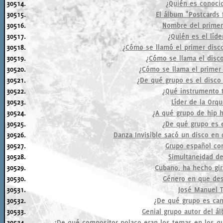
30514.
¿Quién es conoci
30515.
El álbum "Postcards 
30516.
Nombre del primer
30517.
¿Quién es el líd
30518.
¿Cómo se llamó el primer disc
30519.
¿Cómo se llama el disco
30520.
¿Cómo se llama el primer 
30521.
¿De qué grupo es el disco
30522.
¿Qué instrumento 
30523.
Líder de la Orq
30524.
¿A qué grupo de hip 
30525.
¿De qué grupo es e
30526.
Danza Invisible sacó un disco en
30527.
Grupo español co
30528.
Simultaneidad de
30529.
Cubano, ha hecho gir
30530.
Género en que des
30531.
José Manuel T
30532.
¿De qué grupo es ca
30533.
Genial grupo autor del á
30534.
¿De qué compositor polaco eran los temas en los qu