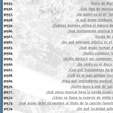
30555.
Disco de Blur
30556.
¿Qué tipo de música
30557.
¿De quién es el LP "A
30558.
¿A qué grupo británico
30559.
¿Cuántos bombos utiliza el batería d
30560.
¿Qué instrumento musical 
30561.
Escala de 
30562.
¿De qué veterano músico es el
30563.
¿Qué grupo forman A
30564.
¿Quién compuso la 
30565.
¿Quién destacó por componer n
30566.
¿De quién es el disco "
30567.
¿Con qué instrumento ha g
30568.
¿Cuál es el más antiguo ins
30569.
¿Para qué instrumento musical
30570.
¿Quién puso a uno de sus
30571.
¿Qué pieza musical lleva la sonda espaci
30572.
¿Cómo se llama la especie de violín
30573.
¿Qué grupo debe su nombre al título de la canción favorit
30574.
¿De qué localidad gall