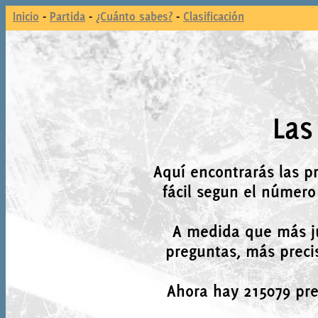
Inicio
-
Partida
-
¿Cuánto sabes?
-
Clasificación
Las
Aquí encontrarás las p
fácil segun el número
A medida que más j
preguntas, más precis
Ahora hay 215079 preg