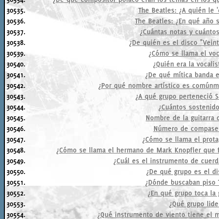
30535.
The Beatles: ¿A quién le 
30536.
The Beatles: ¿En qué año 
30537.
¿Cuántas notas y cuántos
30538.
¿De quién es el disco "Vein
30539.
¿Cómo se llama el voc
30540.
¿Quién era la vocali
30541.
¿De qué mítica banda e
30542.
¿Por qué nombre artístico es comúnme
30543.
¿A qué grupo perteneció Sa
30544.
¿Cuántos sostenid
30545.
Nombre de la guitarra 
30546.
Número de compases
30547.
¿Cómo se llama el prot
30548.
¿Cómo se llama el hermano de Mark Knopfler que f
30549.
¿Cuál es el instrumento de cuer
30550.
¿De qué grupo es el di
30551.
¿Dónde buscaban piso 
30552.
¿En qué grupo toca la 
30553.
¿Qué grupo lide
30554.
¿Qué instrumento de viento tiene el 