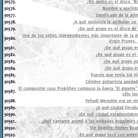
30575.
¿De quién es el disco "Ni
30576.
Nombre y apellido
30577.
Significado de la pri
30578.
¿A qué violinista le atribuían un
30579.
¿De qué grupo es el disco de 
Uno de los sellos independientes más importante de la dé
30580.
Virgin Prunes,
30581.
¿De qué grupo es
30582.
¿De qué grupo es el
30583.
¿De qué grupo es
30584.
¿De qué grupo es
30585.
Puesto que tenía Sid Vi
30586.
Célebre guitarrista apoda
El compositor ruso Prokófiev compuso la ópera "El gigante
30587.
sólo las
30588.
Yehudi Menuhin era un vi
30589.
¿A qué ciudad llevaba
30590.
¿En qué ciudad estadouniden
30591.
¿Qué cantante animó a los soldados españoles d
30592.
The Beatles: Primer Beat
30593.
¿En qué grupo tocó con anteri