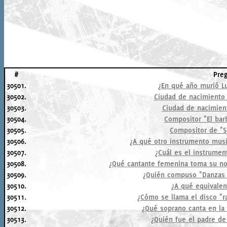
#
Pre
30501.
¿En qué año murió L
30502.
Ciudad de nacimiento 
30503.
Ciudad de nacimien
30504.
Compositor "El barb
30505.
Compositor de "S
30506.
¿A qué otro instrumento musi
30507.
¿Cuál es el instrumen
30508.
¿Qué cantante femenina toma su n
30509.
¿Quién compuso "Danzas h
30510.
¿A qué equivalen
30511.
¿Cómo se llama el disco "r
30512.
¿Qué soprano canta en la
30513.
¿Quién fue el padre de