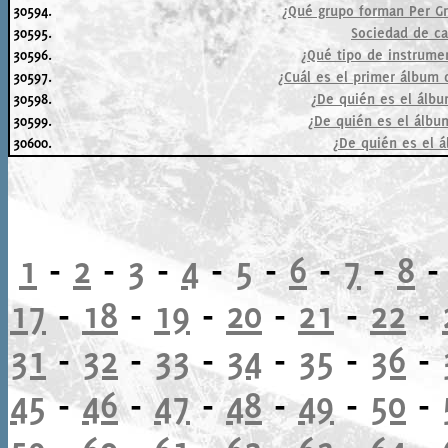
30594.
¿Qué grupo forman Per Gr
30595.
Sociedad de ca
30596.
¿Qué tipo de instrumen
30597.
¿Cuál es el primer álbum 
30598.
¿De quién es el álbum
30599.
¿De quién es el álbu
30600.
¿De quién es el 
1
-
2
-
3
-
4
-
5
-
6
-
7
-
8
17
-
18
-
19
-
20
-
21
-
22
-
31
-
32
-
33
-
34
-
35
-
36
-
45
-
46
-
47
-
48
-
49
-
50
-