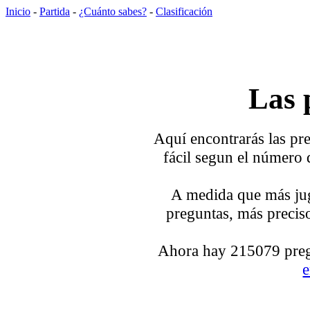
Inicio
-
Partida
-
¿Cuánto sabes?
-
Clasificación
Las 
Aquí encontrarás las pre
fácil segun el número 
A medida que más jug
preguntas, más preciso
Ahora hay 215079 pregu
e