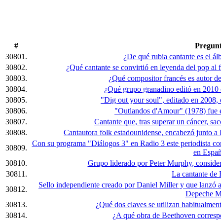
#
Pregun
30801.
¿De qué rubia cantante es el á
30802.
¿Qué cantante se convirtió en leyenda del pop al 
30803.
¿Qué compositor francés es autor d
30804.
¿Qué grupo granadino editó en 2010 
30805.
"Dig out your soul", editado en 2008, 
30806.
"Outlandos d'Amour" (1978) fue e
30807.
Cantante que, tras superar un cáncer, sa
30808.
Cantautora folk estadounidense, encabezó junto a 
Con su programa "Diálogos 3" en Radio 3 este periodista co
30809.
en Españ
30810.
Grupo liderado por Peter Murphy, considera
30811.
La cantante de 
Sello independiente creado por Daniel Miller y que lanz
30812.
Depeche M
30813.
¿Qué dos claves se utilizan habitualment
30814.
¿A qué obra de Beethoven correspo