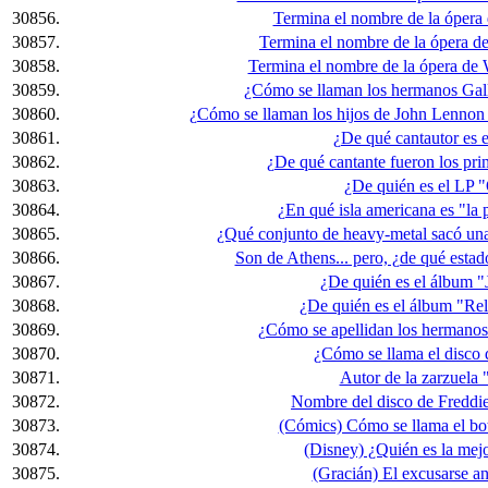
30856.
Termina el nombre de la ópera 
30857.
Termina el nombre de la ópera de
30858.
Termina el nombre de la ópera de W
30859.
¿Cómo se llaman los hermanos Gall
30860.
¿Cómo se llaman los hijos de John Lennon 
30861.
¿De qué cantautor es 
30862.
¿De qué cantante fueron los pri
30863.
¿De quién es el LP "
30864.
¿En qué isla americana es "la 
30865.
¿Qué conjunto de heavy-metal sacó una 
30866.
Son de Athens... pero, ¿de qué esta
30867.
¿De quién es el álbum "Ja
30868.
¿De quién es el álbum "Rel
30869.
¿Cómo se apellidan los hermano
30870.
¿Cómo se llama el disco
30871.
Autor de la zarzuela
30872.
Nombre del disco de Freddie
30873.
(Cómics) Cómo se llama el bot
30874.
(Disney) ¿Quién es la mej
30875.
(Gracián) El excusarse ant