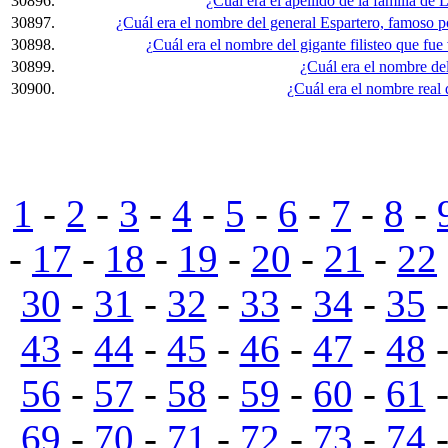
30896.
¿Cuál era el apellido de la familia d
30897.
¿Cuál era el nombre del general Espartero, famoso po
30898.
¿Cuál era el nombre del gigante filisteo que fu
30899.
¿Cuál era el nombre del
30900.
¿Cuál era el nombre rea
1
-
2
-
3
-
4
-
5
-
6
-
7
-
8
-
-
17
-
18
-
19
-
20
-
21
-
22
30
-
31
-
32
-
33
-
34
-
35
43
-
44
-
45
-
46
-
47
-
48
56
-
57
-
58
-
59
-
60
-
61
69
-
70
-
71
-
72
-
73
-
74