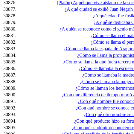
30876.
(Platón) Aquél que vive aislado de la soci
30877.
¿A qué ciudad se exilió Juan Negrín 
30878.
¿A qué edad fue fusi
30879.
¿A qué se dedicaba 
30880.
¿A quién se reconoce como el genio má
30881.
¿Cómo se llama el mal
30882.
¿Cómo se llama el per
30883.
¿Cómo se llama la espada de Aragorn
30884.
¿Cómo se llama la protagonis
30885.
¿Cómo se llama la que fuera tercera
30886.
¿Cómo se llamaba la escuela 
30887.
¿Cómo se llamaba la madre
30888.
¿Cómo se llamaba la mujer 
30889.
¿Cómo se llaman los hermanos 
30890.
¿Con qué diferencia de tiempo murió
30891.
¿Con qué nombre fue conocid
30892.
¿Con qué nombre se conoce en
30893.
¿Con qué otro nombre se c
30894.
¿Con qué producto hizo su fort
30895.
¿Con qué seudónimo conocemos 