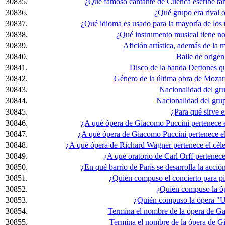
30835.
¿Qué famoso cantante de Cuenca escribe tam
30836.
¿Qué grupo era rival o
30837.
¿Qué idioma es usado para la mayoría de los
30838.
¿Qué instrumento musical tiene n
30839.
Afición artística, además de la
30840.
Baile de orige
30841.
Disco de la banda Deftones qu
30842.
Género de la última obra de Mozart
30843.
Nacionalidad del gr
30844.
Nacionalidad del grup
30845.
¿Para qué sirve 
30846.
¿A qué ópera de Giacomo Puccini pertenece e
30847.
¿A qué ópera de Giacomo Puccini pertenece el
30848.
¿A qué ópera de Richard Wagner pertenece el céleb
30849.
¿A qué oratorio de Carl Orff pertenec
30850.
¿En qué barrio de París se desarrolla la acc
30851.
¿Quién compuso el concierto para p
30852.
¿Quién compuso la ó
30853.
¿Quién compuso la ópera "U
30854.
Termina el nombre de la ópera de Gae
30855.
Termina el nombre de la ópera de G