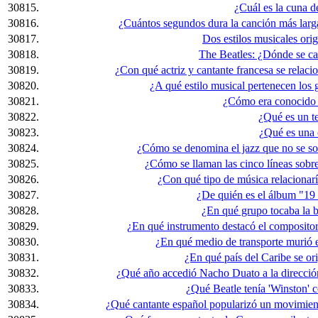
30815.
¿Cuál es la cuna d
30816.
¿Cuántos segundos dura la canción más larg
30817.
Dos estilos musicales orig
30818.
The Beatles: ¿Dónde se c
30819.
¿Con qué actriz y cantante francesa se relac
30820.
¿A qué estilo musical pertenecen lo
30821.
¿Cómo era conocido 
30822.
¿Qué es un t
30823.
¿Qué es una 
30824.
¿Cómo se denomina el jazz que no se so
30825.
¿Cómo se llaman las cinco líneas sobre 
30826.
¿Con qué tipo de música relacionarí
30827.
¿De quién es el álbum "19
30828.
¿En qué grupo tocaba la b
30829.
¿En qué instrumento destacó el compositor
30830.
¿En qué medio de transporte murió 
30831.
¿En qué país del Caribe se or
30832.
¿Qué año accedió Nacho Duato a la direcci
30833.
¿Qué Beatle tenía 'Winston'
30834.
¿Qué cantante español popularizó un movimien