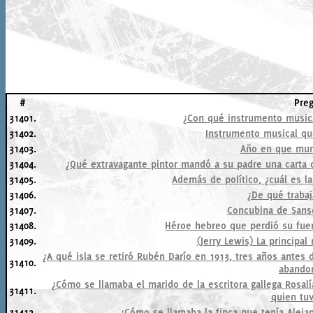
#
Pre
31401.
¿Con qué instrumento musical
31402.
Instrumento musical que
31403.
Año en que mur
31404.
¿Qué extravagante pintor mandó a su padre una carta
31405.
Además de político, ¿cuál es l
31406.
¿De qué trabaj
31407.
Concubina de Sansó
31408.
Héroe hebreo que perdió su fuer
31409.
(Jerry Lewis) La principal 
¿A qué isla se retiró Rubén Darío en 1913, tres años ante
31410.
abandon
¿Cómo se llamaba el marido de la escritora gallega Rosal
31411.
quien tuv
31412.
¿Cómo se llamaba la finca que tenía Aleja