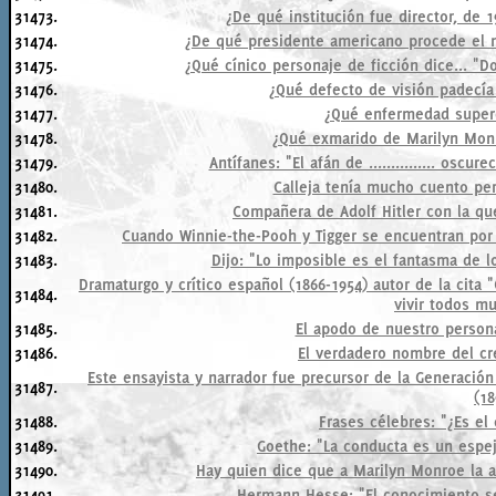
31473.
¿De qué institución fue director, de 1
31474.
¿De qué presidente americano procede el n
31475.
¿Qué cínico personaje de ficción dice... 
31476.
¿Qué defecto de visión padecía 
31477.
¿Qué enfermedad superó
31478.
¿Qué exmarido de Marilyn Monr
31479.
Antífanes: "El afán de ............... oscu
31480.
Calleja tenía mucho cuento per
31481.
Compañera de Adolf Hitler con la que
31482.
Cuando Winnie-the-Pooh y Tigger se encuentran por
31483.
Dijo: "Lo imposible es el fantasma de l
Dramaturgo y crítico español (1866-1954) autor de la cita
31484.
vivir todos m
31485.
El apodo de nuestro persona
31486.
El verdadero nombre del cre
Este ensayista y narrador fue precursor de la Generación
31487.
(18
31488.
Frases célebres: "¿Es e
31489.
Goethe: "La conducta es un espej
31490.
Hay quien dice que a Marilyn Monroe la 
31491.
Hermann Hesse: "El conocimiento se pu