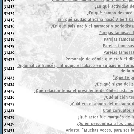
31413.
¿En qué actividad d
31414.
¿En qué campo destacó 
31415.
¿En qué ciudad africana nació Albert C
31416.
¿En qué país nació el narrador y periodist
31417.
Parejas famosas: F
31418.
Parejas famosas:
31419.
Parejas famosas:
31420.
Parejas famosas:
31421.
Personaje de cómic que creó el di
Diplomático francés, introdujo el tabaco en su país en for
31422.
de la n
31423.
"¡Que te p
31424.
¿De qué signo del 
31425.
¿Qué relación tenía el presidente de Chile hasta 197
31426.
¿Qué afición te
31427.
¿Cuál era el apodo del matador
31428.
Gran corruptor,
31429.
¿Qué actor fue marqués de l
31430.
¿Quién personifica a los ciu
31431.
Ariosto: "Muchas veces, para ser b