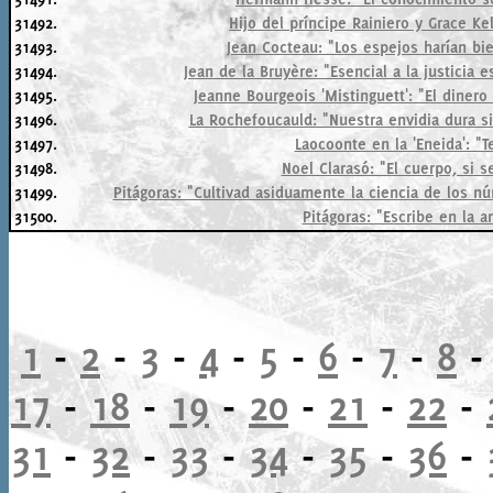
31492.
Hijo del príncipe Rainiero y Grace Ke
31493.
Jean Cocteau: "Los espejos harían bie
31494.
Jean de la Bruyère: "Esencial a la justicia es
31495.
Jeanne Bourgeois 'Mistinguett': "El dinero no
31496.
La Rochefoucauld: "Nuestra envidia dura si
31497.
Laocoonte en la 'Eneida': "T
31498.
Noel Clarasó: "El cuerpo, si se
31499.
Pitágoras: "Cultivad asiduamente la ciencia de los 
31500.
Pitágoras: "Escribe en la are
1
-
2
-
3
-
4
-
5
-
6
-
7
-
8
17
-
18
-
19
-
20
-
21
-
22
-
31
-
32
-
33
-
34
-
35
-
36
-