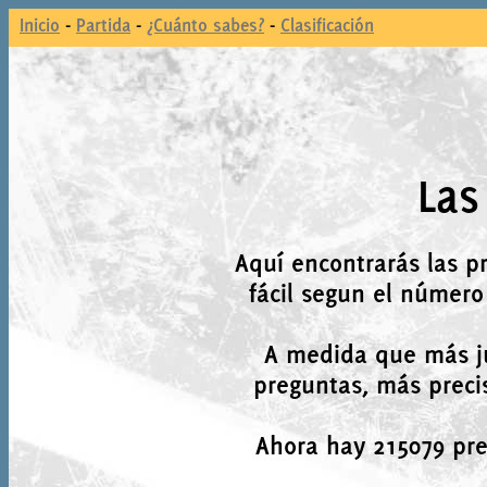
Inicio
-
Partida
-
¿Cuánto sabes?
-
Clasificación
Las
Aquí encontrarás las p
fácil segun el número
A medida que más j
preguntas, más precis
Ahora hay 215079 preg