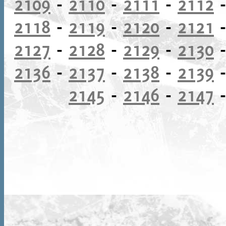
2109
-
2110
-
2111
-
2112
2118
-
2119
-
2120
-
2121
2127
-
2128
-
2129
-
2130
2136
-
2137
-
2138
-
2139
2145
-
2146
-
2147