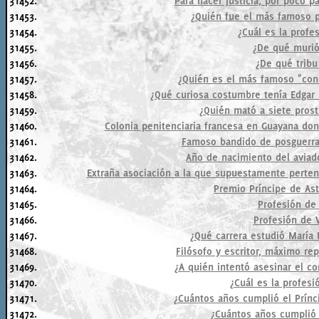
31452.
Para hacer justicia, por poco pa
31453.
¿Quién fue el más famoso pr
31454.
¿Cuál es la prof
31455.
¿De qué muri
31456.
¿De qué tribu
31457.
¿Quién es el más famoso "condo
31458.
¿Qué curiosa costumbre tenía Edgar 
31459.
¿Quién mató a siete prost
31460.
Colonia penitenciaria francesa en Guayana do
31461.
Famoso bandido de posguerra 
31462.
Año de nacimiento del aviad
31463.
Extraña asociación a la que supuestamente pertenec
31464.
Premio Príncipe de Ast
31465.
Profesión de 
31466.
Profesión de 
31467.
¿Qué carrera estudió María 
31468.
Filósofo y escritor, máximo re
31469.
¿A quién intentó asesinar el c
31470.
¿Cuál es la profesi
31471.
¿Cuántos años cumplió el Prínc
31472.
¿Cuántos años cumplió