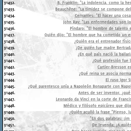
31432.
B. Franklin: "La indolencia, como la he
31433.
Beauchêne: "La timidez se compone del 
31434.
Cervantes: "El hacer una cosa
31435.
John Ray: "Las enfermedades son los
31436.
Píndaro: "El hombre de talento e
31437.
Quién dijo: "El hombre que ha cometido un er
31438.
¿Quién era el entrenador físi
31439.
¿De quién fue madre Bertrada
31440.
¿En qué país nació la bailar
31441.
¿Qué profesión fue 
31442.
Cartier-Bresson er
31443.
¿Qué reina se asocia norm
31444.
El ruso Igor S
31445.
¿Qué parentesco unía a Napoleón Bonaparte con Napole
31446.
Antes de ser inventor, ¿qué
31447.
Leonardo da Vinci en la corte de Francis
31448.
Médico y filósofo epicúreo que dij
31449.
¿Quién acuñó la frase "Pienso, l
31450.
"En dos palabras: ¡im 
31451.
De leyenda: ¿A quié