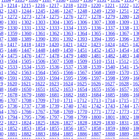
13
-
1214
-
1215
-
1216
-
1217
-
1218
-
1219
-
1220
-
1221
-
1222
-
12
42
-
1243
-
1244
-
1245
-
1246
-
1247
-
1248
-
1249
-
1250
-
1251
-
12
71
-
1272
-
1273
-
1274
-
1275
-
1276
-
1277
-
1278
-
1279
-
1280
-
12
00
-
1301
-
1302
-
1303
-
1304
-
1305
-
1306
-
1307
-
1308
-
1309
-
13
29
-
1330
-
1331
-
1332
-
1333
-
1334
-
1335
-
1336
-
1337
-
1338
-
13
58
-
1359
-
1360
-
1361
-
1362
-
1363
-
1364
-
1365
-
1366
-
1367
-
13
87
-
1388
-
1389
-
1390
-
1391
-
1392
-
1393
-
1394
-
1395
-
1396
-
13
16
-
1417
-
1418
-
1419
-
1420
-
1421
-
1422
-
1423
-
1424
-
1425
-
14
45
-
1446
-
1447
-
1448
-
1449
-
1450
-
1451
-
1452
-
1453
-
1454
-
14
74
-
1475
-
1476
-
1477
-
1478
-
1479
-
1480
-
1481
-
1482
-
1483
-
14
03
-
1504
-
1505
-
1506
-
1507
-
1508
-
1509
-
1510
-
1511
-
1512
-
15
32
-
1533
-
1534
-
1535
-
1536
-
1537
-
1538
-
1539
-
1540
-
1541
-
15
61
-
1562
-
1563
-
1564
-
1565
-
1566
-
1567
-
1568
-
1569
-
1570
-
15
90
-
1591
-
1592
-
1593
-
1594
-
1595
-
1596
-
1597
-
1598
-
1599
-
16
19
-
1620
-
1621
-
1622
-
1623
-
1624
-
1625
-
1626
-
1627
-
1628
-
16
48
-
1649
-
1650
-
1651
-
1652
-
1653
-
1654
-
1655
-
1656
-
1657
-
16
77
-
1678
-
1679
-
1680
-
1681
-
1682
-
1683
-
1684
-
1685
-
1686
-
16
06
-
1707
-
1708
-
1709
-
1710
-
1711
-
1712
-
1713
-
1714
-
1715
-
17
35
-
1736
-
1737
-
1738
-
1739
-
1740
-
1741
-
1742
-
1743
-
1744
-
17
64
-
1765
-
1766
-
1767
-
1768
-
1769
-
1770
-
1771
-
1772
-
1773
-
17
93
-
1794
-
1795
-
1796
-
1797
-
1798
-
1799
-
1800
-
1801
-
1802
-
18
22
-
1823
-
1824
-
1825
-
1826
-
1827
-
1828
-
1829
-
1830
-
1831
-
18
51
-
1852
-
1853
-
1854
-
1855
-
1856
-
1857
-
1858
-
1859
-
1860
-
18
80
-
1881
-
1882
-
1883
-
1884
-
1885
-
1886
-
1887
-
1888
-
1889
-
18