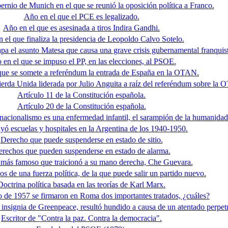
rnio de Munich en el que se reunió la oposición política a Franco.
Año en el que el PCE es legalizado.
Año en el que es asesinada a tiros Indira Gandhi.
 el que finaliza la presidencia de Leopoldo Calvo Sotelo.
apa el asunto Matesa que causa una grave crisis gubernamental franquist
 en el que se impuso el PP, en las elecciones, al PSOE.
que se somete a referéndum la entrada de España en la OTAN.
ierda Unida liderada por Julio Anguita a raíz del referéndum sobre la
Artículo 11 de la Constitución española.
Artículo 20 de la Constitución española.
l nacionalismo es una enfermedad infantil, el sarampión de la humanidad
yó escuelas y hospitales en la Argentina de los 1940-1950.
Derecho que puede suspenderse en estado de sitio.
rechos que pueden suspenderse en estado de alarma.
 más famoso que traicionó a su mano derecha, Che Guevara.
os de una fuerza política, de la que puede salir un partido nuevo.
Doctrina política basada en las teorías de Karl Marx.
 de 1957 se firmaron en Roma dos importantes tratados, ¿cuáles?
nsignia de Greenpeace, resultó hundido a causa de un atentado perpet
Escritor de "Contra la paz. Contra la democracia".