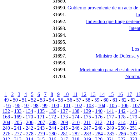
31689.
31690.
Gobierno proveniente de un acto de f
31691.
I
31692.
Individuo que finge pertene
31693.
Inten
31694.
31695.
31696.
Los 
31697.
Ministro de Defensa y
31698.
31699.
Movimiento para el establecimi
31700.
Nombra 
1
-
2
-
3
-
4
-
5
-
6
-
7
-
8
-
9
-
10
-
11
-
12
-
13
-
14
-
15
-
16
-
17
-
1
49
-
50
-
51
-
52
-
53
-
54
-
55
-
56
-
57
-
58
-
59
-
60
-
61
-
62
-
63
-
-
95
-
96
-
97
-
98
-
99
-
100
-
101
-
102
-
103
-
104
-
105
-
106
-
107
132
-
133
-
134
-
135
-
136
-
137
-
138
-
139
-
140
-
141
-
142
-
143
168
-
169
-
170
-
171
-
172
-
173
-
174
-
175
-
176
-
177
-
178
-
179
204
-
205
-
206
-
207
-
208
-
209
-
210
-
211
-
212
-
213
-
214
-
215
240
-
241
-
242
-
243
-
244
-
245
-
246
-
247
-
248
-
249
-
250
-
251
276
-
277
-
278
-
279
-
280
-
281
-
282
-
283
-
284
-
285
-
286
-
287
312
-
313
-
314
-
315
-
316
-
317
-
318
-
319
-
320
-
321
-
322
-
323