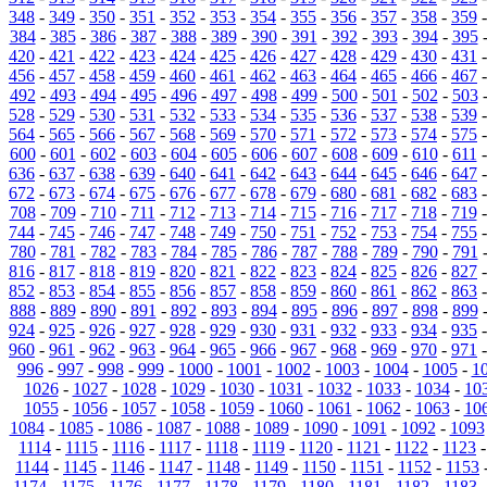
348
-
349
-
350
-
351
-
352
-
353
-
354
-
355
-
356
-
357
-
358
-
359
384
-
385
-
386
-
387
-
388
-
389
-
390
-
391
-
392
-
393
-
394
-
395
420
-
421
-
422
-
423
-
424
-
425
-
426
-
427
-
428
-
429
-
430
-
431
456
-
457
-
458
-
459
-
460
-
461
-
462
-
463
-
464
-
465
-
466
-
467
492
-
493
-
494
-
495
-
496
-
497
-
498
-
499
-
500
-
501
-
502
-
503
528
-
529
-
530
-
531
-
532
-
533
-
534
-
535
-
536
-
537
-
538
-
539
564
-
565
-
566
-
567
-
568
-
569
-
570
-
571
-
572
-
573
-
574
-
575
600
-
601
-
602
-
603
-
604
-
605
-
606
-
607
-
608
-
609
-
610
-
611
636
-
637
-
638
-
639
-
640
-
641
-
642
-
643
-
644
-
645
-
646
-
647
672
-
673
-
674
-
675
-
676
-
677
-
678
-
679
-
680
-
681
-
682
-
683
708
-
709
-
710
-
711
-
712
-
713
-
714
-
715
-
716
-
717
-
718
-
719
744
-
745
-
746
-
747
-
748
-
749
-
750
-
751
-
752
-
753
-
754
-
755
780
-
781
-
782
-
783
-
784
-
785
-
786
-
787
-
788
-
789
-
790
-
791
816
-
817
-
818
-
819
-
820
-
821
-
822
-
823
-
824
-
825
-
826
-
827
852
-
853
-
854
-
855
-
856
-
857
-
858
-
859
-
860
-
861
-
862
-
863
888
-
889
-
890
-
891
-
892
-
893
-
894
-
895
-
896
-
897
-
898
-
899
924
-
925
-
926
-
927
-
928
-
929
-
930
-
931
-
932
-
933
-
934
-
935
960
-
961
-
962
-
963
-
964
-
965
-
966
-
967
-
968
-
969
-
970
-
971
996
-
997
-
998
-
999
-
1000
-
1001
-
1002
-
1003
-
1004
-
1005
-
1
1026
-
1027
-
1028
-
1029
-
1030
-
1031
-
1032
-
1033
-
1034
-
10
1055
-
1056
-
1057
-
1058
-
1059
-
1060
-
1061
-
1062
-
1063
-
10
1084
-
1085
-
1086
-
1087
-
1088
-
1089
-
1090
-
1091
-
1092
-
1093
1114
-
1115
-
1116
-
1117
-
1118
-
1119
-
1120
-
1121
-
1122
-
1123
1144
-
1145
-
1146
-
1147
-
1148
-
1149
-
1150
-
1151
-
1152
-
1153
1174
-
1175
-
1176
-
1177
-
1178
-
1179
-
1180
-
1181
-
1182
-
1183