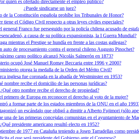
or quién es ofertado directamente el empleo público?
¿Puede sindicarse un juez?
o de la Constitución española prohíbe los Tribunales de Honor?
r tiene el Código Civil respecto a otras leyes civiles especiales?
 general Franco fue perseguido por la policía chilena acusado de estaf
encadenó, a causa de su política expansionista, la I Guerra Mundial?
ga mientras el Prestige se hundía en frente a las costas gallegas?
n auto de procesamiento contra el general chileno Augusto Pinochet?
áximo cargo político alcanzó Nicolás Salmerón en 1873?
terio ocupó José Manuel Romay Beccaria entre 1996 y 2000?
inisterio otorga la medalla de la Orden del Mérito Civil?
a inglesa fue coronada en la abadía de Westminster en 1953?
é nombre recibe el domicilio de las personas jurídicas?
¿Qué otro nombre recibe el derecho de propiedad?
el primero de Europa en reconocer el derecho al voto de la mujer?
ntró a formar parte de los estados miembros de la ONU en el año 1993
agonizó un escándalo que obligó a dimitir a Alberto Fujimori (sólo ape
e una de las primeras concejalas comunistas en el ayuntamiento de Ma
¿Qué presidente americano resultó electo en 1952?
ptiembre de 1977 en Cataluña teniendo a Josep Tarradellas como presid
icita el que será presidente del Gobierno ante el Congreso?