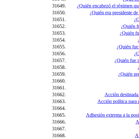
31649.
¿Quién encabezó el régimen que
31650.
¿Quién era presidente d
31651.
¿Q
31652.
¿Quién f
31653.
¿Quién fu
31654.
31655.
¿Quién fue 
31656.
¿Q
31657.
¿Quién fue 
31658.
31659.
¿Quién pre
31660.
31661.
31662.
Acción destinada 
31663.
Acción política para 
31664.
31665.
Adhesión extrema a la posic
31666.
A
31667.
31668.
A