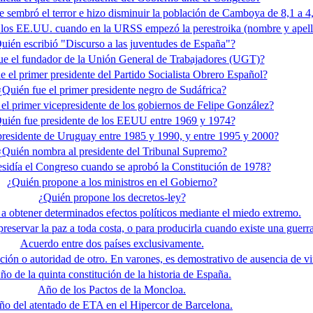
 sembró el terror e hizo disminuir la población de Camboya de 8,1 a 4
e los EE.UU. cuando en la URSS empezó la perestroika (nombre y apell
uién escribió "Discurso a las juventudes de España"?
ue el fundador de la Unión General de Trabajadores (UGT)?
e el primer presidente del Partido Socialista Obrero Español?
¿Quién fue el primer presidente negro de Sudáfrica?
el primer vicepresidente de los gobiernos de Felipe González?
uién fue presidente de los EEUU entre 1969 y 1974?
presidente de Uruguay entre 1985 y 1990, y entre 1995 y 2000?
¿Quién nombra al presidente del Tribunal Supremo?
sidía el Congreso cuando se aprobó la Constitución de 1978?
¿Quién propone a los ministros en el Gobierno?
¿Quién propone los decretos-ley?
a obtener determinados efectos políticos mediante el miedo extremo.
preservar la paz a toda costa, o para producirla cuando existe una guerra
Acuerdo entre dos países exclusivamente.
ión o autoridad de otro. En varones, es demostrativo de ausencia de vir
ño de la quinta constitución de la historia de España.
Año de los Pactos de la Moncloa.
ño del atentado de ETA en el Hipercor de Barcelona.