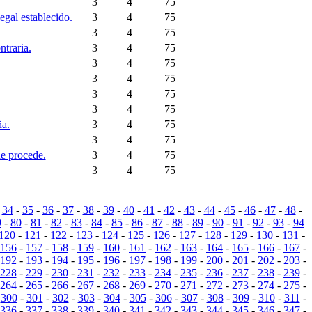
3
4
75
egal establecido.
3
4
75
3
4
75
ntraria.
3
4
75
3
4
75
3
4
75
3
4
75
3
4
75
ña.
3
4
75
3
4
75
de procede.
3
4
75
3
4
75
-
34
-
35
-
36
-
37
-
38
-
39
-
40
-
41
-
42
-
43
-
44
-
45
-
46
-
47
-
48
-
9
-
80
-
81
-
82
-
83
-
84
-
85
-
86
-
87
-
88
-
89
-
90
-
91
-
92
-
93
-
94
120
-
121
-
122
-
123
-
124
-
125
-
126
-
127
-
128
-
129
-
130
-
131
-
156
-
157
-
158
-
159
-
160
-
161
-
162
-
163
-
164
-
165
-
166
-
167
-
192
-
193
-
194
-
195
-
196
-
197
-
198
-
199
-
200
-
201
-
202
-
203
-
228
-
229
-
230
-
231
-
232
-
233
-
234
-
235
-
236
-
237
-
238
-
239
-
264
-
265
-
266
-
267
-
268
-
269
-
270
-
271
-
272
-
273
-
274
-
275
-
-
300
-
301
-
302
-
303
-
304
-
305
-
306
-
307
-
308
-
309
-
310
-
311
-
336
-
337
-
338
-
339
-
340
-
341
-
342
-
343
-
344
-
345
-
346
-
347
-