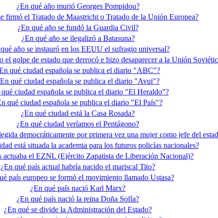
¿En qué año murió Georges Pompidou?
e firmó el Tratado de Maastricht o Tratado de la Unión Europea?
¿En qué año se fundó la Guardia Civil?
¿En qué año se ilegalizó a Batasuna?
qué año se instauró en los EEUU el sufragio universal?
 el golpe de estado que derrocó e hizo desaparecer a la Unión Soviéti
En qué ciudad española se publica el diario "ABC"?
En qué ciudad española se publica el diario "Avui"?
qué ciudad española se publica el diario "El Heraldo"?
n qué ciudad española se publica el diario "El País"?
¿En qué ciudad está la Casa Rosada?
¿En qué ciudad veríamos el Pentágono?
elegida democráticamente por primera vez una mujer como jefe del esta
dad está situada la academia para los futuros policías nacionales?
s actuaba el EZNL (Ejército Zapatista de Liberación Nacional)?
¿En qué país actual habría nacido el mariscal Tito?
ué país europeo se formó el movimiento llamado Ustasa?
¿En qué país nació Karl Marx?
¿En qué país nació la reina Doña Sofía?
¿En qué se divide la Administración del Estado?