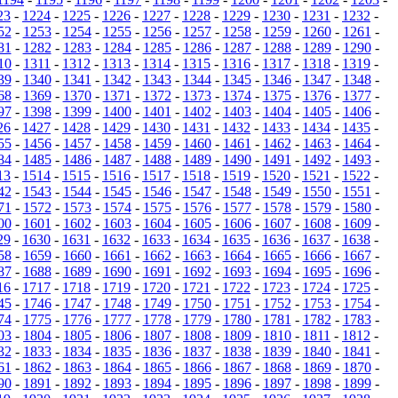
23
-
1224
-
1225
-
1226
-
1227
-
1228
-
1229
-
1230
-
1231
-
1232
-
52
-
1253
-
1254
-
1255
-
1256
-
1257
-
1258
-
1259
-
1260
-
1261
-
81
-
1282
-
1283
-
1284
-
1285
-
1286
-
1287
-
1288
-
1289
-
1290
-
10
-
1311
-
1312
-
1313
-
1314
-
1315
-
1316
-
1317
-
1318
-
1319
-
39
-
1340
-
1341
-
1342
-
1343
-
1344
-
1345
-
1346
-
1347
-
1348
-
68
-
1369
-
1370
-
1371
-
1372
-
1373
-
1374
-
1375
-
1376
-
1377
-
97
-
1398
-
1399
-
1400
-
1401
-
1402
-
1403
-
1404
-
1405
-
1406
-
26
-
1427
-
1428
-
1429
-
1430
-
1431
-
1432
-
1433
-
1434
-
1435
-
55
-
1456
-
1457
-
1458
-
1459
-
1460
-
1461
-
1462
-
1463
-
1464
-
84
-
1485
-
1486
-
1487
-
1488
-
1489
-
1490
-
1491
-
1492
-
1493
-
13
-
1514
-
1515
-
1516
-
1517
-
1518
-
1519
-
1520
-
1521
-
1522
-
42
-
1543
-
1544
-
1545
-
1546
-
1547
-
1548
-
1549
-
1550
-
1551
-
71
-
1572
-
1573
-
1574
-
1575
-
1576
-
1577
-
1578
-
1579
-
1580
-
00
-
1601
-
1602
-
1603
-
1604
-
1605
-
1606
-
1607
-
1608
-
1609
-
29
-
1630
-
1631
-
1632
-
1633
-
1634
-
1635
-
1636
-
1637
-
1638
-
58
-
1659
-
1660
-
1661
-
1662
-
1663
-
1664
-
1665
-
1666
-
1667
-
87
-
1688
-
1689
-
1690
-
1691
-
1692
-
1693
-
1694
-
1695
-
1696
-
16
-
1717
-
1718
-
1719
-
1720
-
1721
-
1722
-
1723
-
1724
-
1725
-
45
-
1746
-
1747
-
1748
-
1749
-
1750
-
1751
-
1752
-
1753
-
1754
-
74
-
1775
-
1776
-
1777
-
1778
-
1779
-
1780
-
1781
-
1782
-
1783
-
03
-
1804
-
1805
-
1806
-
1807
-
1808
-
1809
-
1810
-
1811
-
1812
-
32
-
1833
-
1834
-
1835
-
1836
-
1837
-
1838
-
1839
-
1840
-
1841
-
61
-
1862
-
1863
-
1864
-
1865
-
1866
-
1867
-
1868
-
1869
-
1870
-
90
-
1891
-
1892
-
1893
-
1894
-
1895
-
1896
-
1897
-
1898
-
1899
-