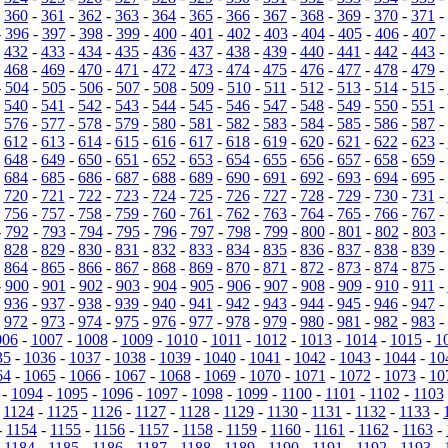
-
360
-
361
-
362
-
363
-
364
-
365
-
366
-
367
-
368
-
369
-
370
-
371
-
-
396
-
397
-
398
-
399
-
400
-
401
-
402
-
403
-
404
-
405
-
406
-
407
-
432
-
433
-
434
-
435
-
436
-
437
-
438
-
439
-
440
-
441
-
442
-
443
-
-
468
-
469
-
470
-
471
-
472
-
473
-
474
-
475
-
476
-
477
-
478
-
479
-
-
504
-
505
-
506
-
507
-
508
-
509
-
510
-
511
-
512
-
513
-
514
-
515
-
-
540
-
541
-
542
-
543
-
544
-
545
-
546
-
547
-
548
-
549
-
550
-
551
-
-
576
-
577
-
578
-
579
-
580
-
581
-
582
-
583
-
584
-
585
-
586
-
587
-
-
612
-
613
-
614
-
615
-
616
-
617
-
618
-
619
-
620
-
621
-
622
-
623
-
-
648
-
649
-
650
-
651
-
652
-
653
-
654
-
655
-
656
-
657
-
658
-
659
-
-
684
-
685
-
686
-
687
-
688
-
689
-
690
-
691
-
692
-
693
-
694
-
695
-
-
720
-
721
-
722
-
723
-
724
-
725
-
726
-
727
-
728
-
729
-
730
-
731
-
-
756
-
757
-
758
-
759
-
760
-
761
-
762
-
763
-
764
-
765
-
766
-
767
-
-
792
-
793
-
794
-
795
-
796
-
797
-
798
-
799
-
800
-
801
-
802
-
803
-
828
-
829
-
830
-
831
-
832
-
833
-
834
-
835
-
836
-
837
-
838
-
839
-
-
864
-
865
-
866
-
867
-
868
-
869
-
870
-
871
-
872
-
873
-
874
-
875
-
-
900
-
901
-
902
-
903
-
904
-
905
-
906
-
907
-
908
-
909
-
910
-
911
-
-
936
-
937
-
938
-
939
-
940
-
941
-
942
-
943
-
944
-
945
-
946
-
947
-
-
972
-
973
-
974
-
975
-
976
-
977
-
978
-
979
-
980
-
981
-
982
-
983
-
006
-
1007
-
1008
-
1009
-
1010
-
1011
-
1012
-
1013
-
1014
-
1015
-
1
35
-
1036
-
1037
-
1038
-
1039
-
1040
-
1041
-
1042
-
1043
-
1044
-
10
64
-
1065
-
1066
-
1067
-
1068
-
1069
-
1070
-
1071
-
1072
-
1073
-
10
-
1094
-
1095
-
1096
-
1097
-
1098
-
1099
-
1100
-
1101
-
1102
-
1103
-
1124
-
1125
-
1126
-
1127
-
1128
-
1129
-
1130
-
1131
-
1132
-
1133
-
-
1154
-
1155
-
1156
-
1157
-
1158
-
1159
-
1160
-
1161
-
1162
-
1163
-
-
1184
-
1185
-
1186
-
1187
-
1188
-
1189
-
1190
-
1191
-
1192
-
1193
-