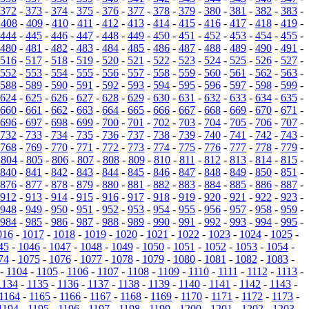
372
-
373
-
374
-
375
-
376
-
377
-
378
-
379
-
380
-
381
-
382
-
383
-
-
408
-
409
-
410
-
411
-
412
-
413
-
414
-
415
-
416
-
417
-
418
-
419
-
444
-
445
-
446
-
447
-
448
-
449
-
450
-
451
-
452
-
453
-
454
-
455
-
480
-
481
-
482
-
483
-
484
-
485
-
486
-
487
-
488
-
489
-
490
-
491
-
516
-
517
-
518
-
519
-
520
-
521
-
522
-
523
-
524
-
525
-
526
-
527
-
552
-
553
-
554
-
555
-
556
-
557
-
558
-
559
-
560
-
561
-
562
-
563
-
588
-
589
-
590
-
591
-
592
-
593
-
594
-
595
-
596
-
597
-
598
-
599
-
624
-
625
-
626
-
627
-
628
-
629
-
630
-
631
-
632
-
633
-
634
-
635
-
660
-
661
-
662
-
663
-
664
-
665
-
666
-
667
-
668
-
669
-
670
-
671
-
696
-
697
-
698
-
699
-
700
-
701
-
702
-
703
-
704
-
705
-
706
-
707
-
732
-
733
-
734
-
735
-
736
-
737
-
738
-
739
-
740
-
741
-
742
-
743
-
768
-
769
-
770
-
771
-
772
-
773
-
774
-
775
-
776
-
777
-
778
-
779
-
-
804
-
805
-
806
-
807
-
808
-
809
-
810
-
811
-
812
-
813
-
814
-
815
-
840
-
841
-
842
-
843
-
844
-
845
-
846
-
847
-
848
-
849
-
850
-
851
-
876
-
877
-
878
-
879
-
880
-
881
-
882
-
883
-
884
-
885
-
886
-
887
-
912
-
913
-
914
-
915
-
916
-
917
-
918
-
919
-
920
-
921
-
922
-
923
-
948
-
949
-
950
-
951
-
952
-
953
-
954
-
955
-
956
-
957
-
958
-
959
-
984
-
985
-
986
-
987
-
988
-
989
-
990
-
991
-
992
-
993
-
994
-
995
-
016
-
1017
-
1018
-
1019
-
1020
-
1021
-
1022
-
1023
-
1024
-
1025
-
45
-
1046
-
1047
-
1048
-
1049
-
1050
-
1051
-
1052
-
1053
-
1054
-
74
-
1075
-
1076
-
1077
-
1078
-
1079
-
1080
-
1081
-
1082
-
1083
-
-
1104
-
1105
-
1106
-
1107
-
1108
-
1109
-
1110
-
1111
-
1112
-
1113
-
1134
-
1135
-
1136
-
1137
-
1138
-
1139
-
1140
-
1141
-
1142
-
1143
-
1164
-
1165
-
1166
-
1167
-
1168
-
1169
-
1170
-
1171
-
1172
-
1173
-
1194
-
1195
-
1196
-
1197
-
1198
-
1199
-
1200
-
1201
-
1202
-
1203
-