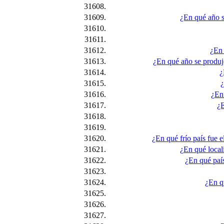
31608.
31609.
¿En qué año s
31610.
31611.
31612.
¿En 
31613.
¿En qué año se produjo
31614.
¿
31615.
¿
31616.
¿En 
31617.
¿E
31618.
31619.
31620.
¿En qué frío país fue 
31621.
¿En qué locali
31622.
¿En qué paí
31623.
31624.
¿En q
31625.
31626.
31627.