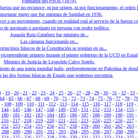
Fundador del PSOE (1879).
uerza que no reconoce, ni por origen, ni por funcionamiento, el orden l
mportante mujer que fue ministra de Sanidad en 1936.
cer a un movimiento, cuando en realidad está al servicio de la fuerza co
to de asesinato o asesinato en persona con poder político.
Joaquín Ruiz-Giménez fue ministro de...
Las cámaras funcionarán en...
principios básicos de la Constitución se regulan en su...
 vicepresidente primero durante el primer gobierno de la UCD en Espa
Ministro de Justicia de Leopoldo Calvo Sotelo.
ento de una patria mundial judía, preferentemente en Palestina de don
las dos formas básicas de Estado que podemos encontrar.
8
-
19
-
20
-
21
-
22
-
23
-
24
-
25
-
26
-
27
-
28
-
29
-
30
-
31
-
32
-
33
64
-
65
-
66
-
67
-
68
-
69
-
70
-
71
-
72
-
73
-
74
-
75
-
76
-
77
-
78
-
7
-
108
-
109
-
110
-
111
-
112
-
113
-
114
-
115
-
116
-
117
-
118
-
119
-
-
144
-
145
-
146
-
147
-
148
-
149
-
150
-
151
-
152
-
153
-
154
-
155
-
-
180
-
181
-
182
-
183
-
184
-
185
-
186
-
187
-
188
-
189
-
190
-
191
-
-
216
-
217
-
218
-
219
-
220
-
221
-
222
-
223
-
224
-
225
-
226
-
227
-
-
252
-
253
-
254
-
255
-
256
-
257
-
258
-
259
-
260
-
261
-
262
-
263
-
-
288
-
289
-
290
-
291
-
292
-
293
-
294
-
295
-
296
-
297
-
298
-
299
-
324
-
325
-
326
-
327
-
328
-
329
-
330
-
331
-
332
-
333
-
334
-
335
-