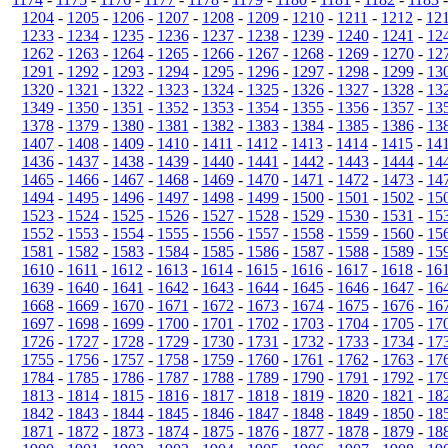
1204
-
1205
-
1206
-
1207
-
1208
-
1209
-
1210
-
1211
-
1212
-
12
1233
-
1234
-
1235
-
1236
-
1237
-
1238
-
1239
-
1240
-
1241
-
12
1262
-
1263
-
1264
-
1265
-
1266
-
1267
-
1268
-
1269
-
1270
-
12
1291
-
1292
-
1293
-
1294
-
1295
-
1296
-
1297
-
1298
-
1299
-
13
1320
-
1321
-
1322
-
1323
-
1324
-
1325
-
1326
-
1327
-
1328
-
13
1349
-
1350
-
1351
-
1352
-
1353
-
1354
-
1355
-
1356
-
1357
-
13
1378
-
1379
-
1380
-
1381
-
1382
-
1383
-
1384
-
1385
-
1386
-
13
1407
-
1408
-
1409
-
1410
-
1411
-
1412
-
1413
-
1414
-
1415
-
14
1436
-
1437
-
1438
-
1439
-
1440
-
1441
-
1442
-
1443
-
1444
-
14
1465
-
1466
-
1467
-
1468
-
1469
-
1470
-
1471
-
1472
-
1473
-
14
1494
-
1495
-
1496
-
1497
-
1498
-
1499
-
1500
-
1501
-
1502
-
15
1523
-
1524
-
1525
-
1526
-
1527
-
1528
-
1529
-
1530
-
1531
-
15
1552
-
1553
-
1554
-
1555
-
1556
-
1557
-
1558
-
1559
-
1560
-
15
1581
-
1582
-
1583
-
1584
-
1585
-
1586
-
1587
-
1588
-
1589
-
15
1610
-
1611
-
1612
-
1613
-
1614
-
1615
-
1616
-
1617
-
1618
-
16
1639
-
1640
-
1641
-
1642
-
1643
-
1644
-
1645
-
1646
-
1647
-
16
1668
-
1669
-
1670
-
1671
-
1672
-
1673
-
1674
-
1675
-
1676
-
16
1697
-
1698
-
1699
-
1700
-
1701
-
1702
-
1703
-
1704
-
1705
-
17
1726
-
1727
-
1728
-
1729
-
1730
-
1731
-
1732
-
1733
-
1734
-
17
1755
-
1756
-
1757
-
1758
-
1759
-
1760
-
1761
-
1762
-
1763
-
17
1784
-
1785
-
1786
-
1787
-
1788
-
1789
-
1790
-
1791
-
1792
-
17
1813
-
1814
-
1815
-
1816
-
1817
-
1818
-
1819
-
1820
-
1821
-
18
1842
-
1843
-
1844
-
1845
-
1846
-
1847
-
1848
-
1849
-
1850
-
18
1871
-
1872
-
1873
-
1874
-
1875
-
1876
-
1877
-
1878
-
1879
-
18