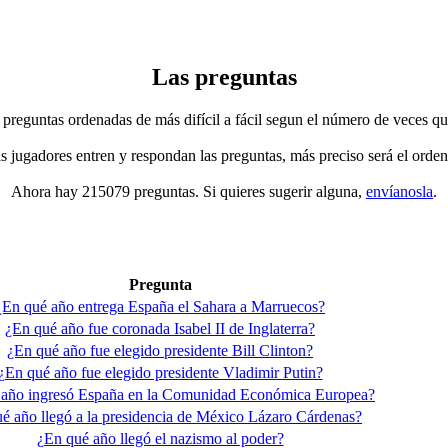
Las preguntas
 preguntas ordenadas de más difícil a fácil segun el número de veces qu
jugadores entren y respondan las preguntas, más preciso será el orden
Ahora hay 215079 preguntas. Si quieres sugerir alguna,
envíanosla
.
Pregunta
¿En qué año entrega España el Sahara a Marruecos?
¿En qué año fue coronada Isabel II de Inglaterra?
¿En qué año fue elegido presidente Bill Clinton?
¿En qué año fue elegido presidente Vladimir Putin?
 año ingresó España en la Comunidad Económica Europea?
é año llegó a la presidencia de México Lázaro Cárdenas?
¿En qué año llegó el nazismo al poder?