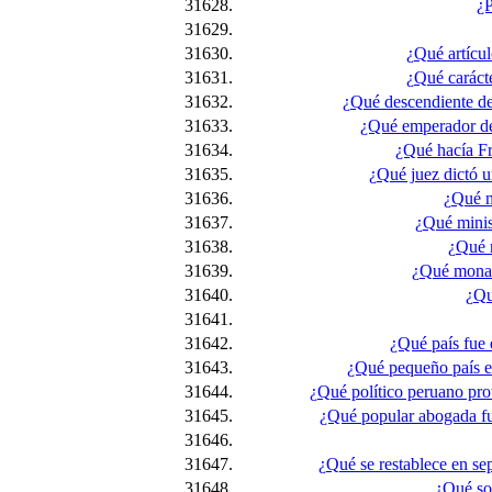
31628.
¿P
31629.
31630.
¿Qué artícul
31631.
¿Qué carácte
31632.
¿Qué descendiente del
31633.
¿Qué emperador des
31634.
¿Qué hacía Fra
31635.
¿Qué juez dictó u
31636.
¿Qué m
31637.
¿Qué minis
31638.
¿Qué m
31639.
¿Qué monarc
31640.
¿Qu
31641.
31642.
¿Qué país fue 
31643.
¿Qué pequeño país e
31644.
¿Qué político peruano prot
31645.
¿Qué popular abogada fu
31646.
31647.
¿Qué se restablece en se
31648.
¿Qué sol