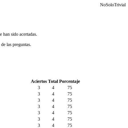
NoSoloTrivial
e han sido acertadas.
 de las preguntas.
Aciertos
Total
Porcentaje
3
4
75
3
4
75
3
4
75
3
4
75
3
4
75
3
4
75
3
4
75