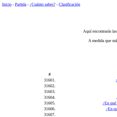
Inicio
-
Partida
-
¿Cuánto sabes?
-
Clasificación
Aquí encontrarás las
A medida que más 
#
31601.
31602.
31603.
31604.
31605.
¿En qué
31606.
¿En qu
31607.