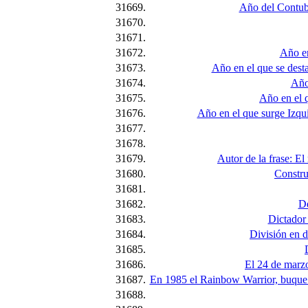
31669.
Año del Contube
31670.
31671.
31672.
Año en
31673.
Año en el que se dest
31674.
Año
31675.
Año en el 
31676.
Año en el que surge Izqu
31677.
31678.
31679.
Autor de la frase: E
31680.
Constru
31681.
31682.
De
31683.
Dictador
31684.
División en d
31685.
31686.
El 24 de marzo
31687.
En 1985 el Rainbow Warrior, buque i
31688.