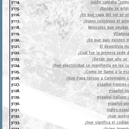
3114.
Quién cantaba "com
3115.
¿Donde se orig
3116.
¿En que capa del sol se s
3117.
¿Quien construyo el prim
3118.
Musculos que ayudan 
3119.
Vitamina
3120.
¿En que pais existen 
3121.
El deportista m
3122.
¿Cual fue la primera sede 
3123.
¿Desde que año se p
3124.
¿Que electricidad se manifiesta en los c
3125.
¿Como se llamo a la esc
3126.
¿Que Papa corono a Carlomagno 
3127.
español-frances:
3128.
español-in
3129.
español-italiano
3130.
español-po
3131.
ingles-espa
3132.
¿Que quiere
3133.
¿Que significa el codigo
3134.
¿Quien invent