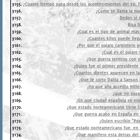
3155.
¿Cuanto tiempo pasa desde los acontecimientos del ep. I
3156.
¿Como se llama la nu
3157.
Dedos si c
3158.
Risa f
3159.
¿Cual es el tipo de animal ma
3160.
¿Cuantos kilos puede lleg
3161.
¿Por que el pajaro carpintero g
3162.
¿Cual es el pajaro
3163.
¿Que guerra termino con e
3164.
¿Quien fue el primer presidente
3165.
¿Cuantos dientes aparecen en l
3166.
¿Que le corto Dalila a Sanson 
3167.
¿En que año accedio Hitler
3168.
¿que rio pas
3169.
¿En que ciudad española se enc
3170.
¿Que estado norteamericano tiene l
3171.
¿Que guerra acabo en España en 1
3172.
¿Quien escribio "Po
3173.
¿Que estado norteamericano fue, en 
3174.
¿Que mamifero esta detras del 