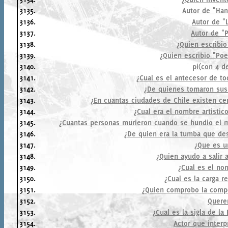
3135.
Autor de "Han
3136.
Autor de "
3137.
Autor de "P
3138.
¿Quien escribio
3139.
¿Quien escribio "Po
3140.
pi(con 4 d
3141.
¿Cual es el antecesor de t
3142.
¿De quienes tomaron sus
3143.
¿En cuantas ciudades de Chile existen ce
3144.
¿Cual era el nombre artisti
3145.
¿Cuantas personas murieron cuando se hundio el ma
3146.
¿De quien era la tumba que de
3147.
¿Que es u
3148.
¿Quien ayudo a salir 
3149.
¿Cual es el n
3150.
¿Cual es la carga r
3151.
¿Quien comprobo la compo
3152.
Querer
3153.
¿Cual es la sigla de la
3154.
Actor que interp