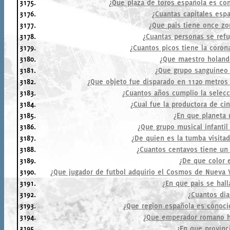
3175.
¿Que plaza de toros española es con
3176.
¿Cuantas capitales esp
3177.
¿Que pais tiene once zo
3178.
¿Cuantas personas se refu
3179.
¿Cuantos picos tiene la corona
3180.
¿Que maestro holande
3181.
¿Que grupo sanguineo 
3182.
¿Que objeto fue disparado en 1120 metros
3183.
¿Cuantos años cumplio la selecc
3184.
¿Cual fue la productora de c
3185.
¿En que planeta
3186.
¿Que grupo musical infanti
3187.
¿De quien es la tumba visita
3188.
¿Cuantos centavos tiene un 
3189.
¿De que color 
3190.
¿Que jugador de futbol adquirio el Cosmos de Nueva 
3191.
¿En que pais se hall
3192.
¿Cuantos dia
3193.
¿Que region española es conoci
3194.
¿Que emperador romano hi
3195.
¿En que provinc