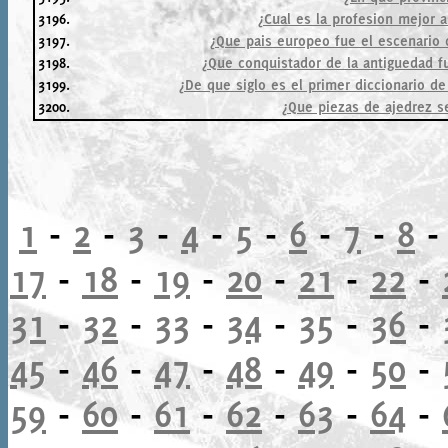
3196.
¿Cual es la profesion mejor 
3197.
¿Que pais europeo fue el escenario d
3198.
¿Que conquistador de la antiguedad f
3199.
¿De que siglo es el primer diccionario d
3200.
¿Que piezas de ajedrez 
1
-
2
-
3
-
4
-
5
-
6
-
7
-
8
17
-
18
-
19
-
20
-
21
-
22
-
31
-
32
-
33
-
34
-
35
-
36
-
45
-
46
-
47
-
48
-
49
-
50
-
59
-
60
-
61
-
62
-
63
-
64
-