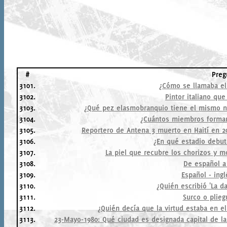
#
Preg
3101.
¿Cómo se llamaba e
3102.
Pintor italiano que
3103.
¿Qué pez elasmobranquio tiene el mismo n
3104.
¿Cuántos miembros forman
3105.
Reportero de Antena 3 muerto en Haití en 20
3106.
¿En qué estadio debut
3107.
La piel que recubre los chorizos y mo
3108.
De español a 
3109.
Español - ingl
3110.
¿Quién escribió 'La d
3111.
Surco o plieg
3112.
¿Quién decía que la virtud estaba en 
3113.
23-Mayo-1980: Qué ciudad es designada capital de l