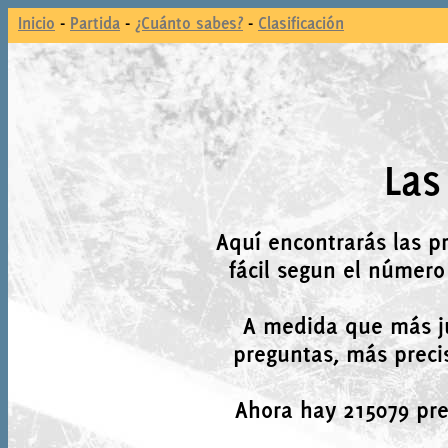
Inicio
-
Partida
-
¿Cuánto sabes?
-
Clasificación
Las
Aquí encontrarás las p
fácil segun el número
A medida que más j
preguntas, más precis
Ahora hay 215079 preg