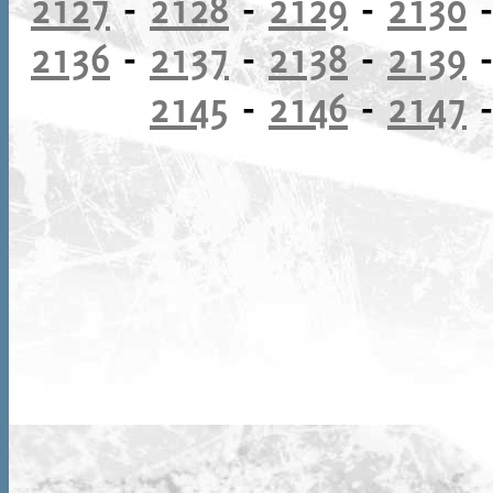
2127
-
2128
-
2129
-
2130
2136
-
2137
-
2138
-
2139
2145
-
2146
-
2147