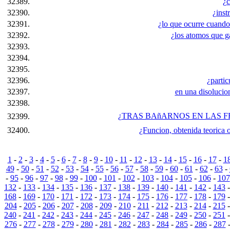
32389.
¿c
32390.
¿inst
32391.
¿lo que ocurre cuando 
32392.
¿los atomos que ga
32393.
32394.
32395.
32396.
¿partic
32397.
en una disolucion
32398.
¿TRAS BAñARNOS EN LAS F
32399.
32400.
¿Funcion, obtenida teorica 
1
-
2
-
3
-
4
-
5
-
6
-
7
-
8
-
9
-
10
-
11
-
12
-
13
-
14
-
15
-
16
-
17
-
1
49
-
50
-
51
-
52
-
53
-
54
-
55
-
56
-
57
-
58
-
59
-
60
-
61
-
62
-
63
-
-
95
-
96
-
97
-
98
-
99
-
100
-
101
-
102
-
103
-
104
-
105
-
106
-
107
132
-
133
-
134
-
135
-
136
-
137
-
138
-
139
-
140
-
141
-
142
-
143
168
-
169
-
170
-
171
-
172
-
173
-
174
-
175
-
176
-
177
-
178
-
179
204
-
205
-
206
-
207
-
208
-
209
-
210
-
211
-
212
-
213
-
214
-
215
240
-
241
-
242
-
243
-
244
-
245
-
246
-
247
-
248
-
249
-
250
-
251
276
-
277
-
278
-
279
-
280
-
281
-
282
-
283
-
284
-
285
-
286
-
287