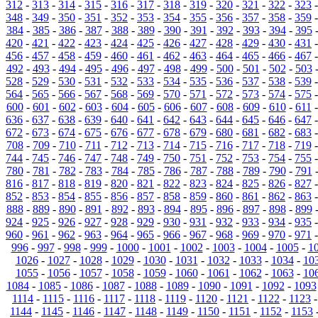
312
-
313
-
314
-
315
-
316
-
317
-
318
-
319
-
320
-
321
-
322
-
323
348
-
349
-
350
-
351
-
352
-
353
-
354
-
355
-
356
-
357
-
358
-
359
384
-
385
-
386
-
387
-
388
-
389
-
390
-
391
-
392
-
393
-
394
-
395
420
-
421
-
422
-
423
-
424
-
425
-
426
-
427
-
428
-
429
-
430
-
431
456
-
457
-
458
-
459
-
460
-
461
-
462
-
463
-
464
-
465
-
466
-
467
492
-
493
-
494
-
495
-
496
-
497
-
498
-
499
-
500
-
501
-
502
-
503
528
-
529
-
530
-
531
-
532
-
533
-
534
-
535
-
536
-
537
-
538
-
539
564
-
565
-
566
-
567
-
568
-
569
-
570
-
571
-
572
-
573
-
574
-
575
600
-
601
-
602
-
603
-
604
-
605
-
606
-
607
-
608
-
609
-
610
-
611
636
-
637
-
638
-
639
-
640
-
641
-
642
-
643
-
644
-
645
-
646
-
647
672
-
673
-
674
-
675
-
676
-
677
-
678
-
679
-
680
-
681
-
682
-
683
708
-
709
-
710
-
711
-
712
-
713
-
714
-
715
-
716
-
717
-
718
-
719
744
-
745
-
746
-
747
-
748
-
749
-
750
-
751
-
752
-
753
-
754
-
755
780
-
781
-
782
-
783
-
784
-
785
-
786
-
787
-
788
-
789
-
790
-
791
816
-
817
-
818
-
819
-
820
-
821
-
822
-
823
-
824
-
825
-
826
-
827
852
-
853
-
854
-
855
-
856
-
857
-
858
-
859
-
860
-
861
-
862
-
863
888
-
889
-
890
-
891
-
892
-
893
-
894
-
895
-
896
-
897
-
898
-
899
924
-
925
-
926
-
927
-
928
-
929
-
930
-
931
-
932
-
933
-
934
-
935
960
-
961
-
962
-
963
-
964
-
965
-
966
-
967
-
968
-
969
-
970
-
971
996
-
997
-
998
-
999
-
1000
-
1001
-
1002
-
1003
-
1004
-
1005
-
1
1026
-
1027
-
1028
-
1029
-
1030
-
1031
-
1032
-
1033
-
1034
-
10
1055
-
1056
-
1057
-
1058
-
1059
-
1060
-
1061
-
1062
-
1063
-
10
1084
-
1085
-
1086
-
1087
-
1088
-
1089
-
1090
-
1091
-
1092
-
1093
1114
-
1115
-
1116
-
1117
-
1118
-
1119
-
1120
-
1121
-
1122
-
1123
1144
-
1145
-
1146
-
1147
-
1148
-
1149
-
1150
-
1151
-
1152
-
1153