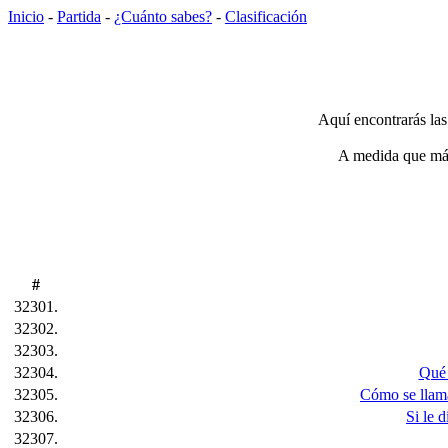
Inicio
-
Partida
-
¿Cuánto sabes?
-
Clasificación
Aquí encontrarás las
A medida que más 
#
32301.
32302.
32303.
32304.
Qué 
32305.
Cómo se llama
32306.
Si le 
32307.