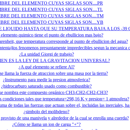
BRE DEL ELEMENTO CUYAS SIGLAS SON....PR
BRE DEL ELEMENTO CUYAS SIGLAS SON....TL
BRE DEL ELEMENTO CUYAS SIGLAS SON....TM
BRE DEL ELEMENTO CUYAS SIGLAS SON....YB
LIQUIDO HASTA QUE SU TEMPERATURA BAJA A LOS -39
elemento quimico tiene el punto de ebullicion mas bajo?
arenheit, que temperatura corresponde al punto de ebullicion del agua?
 intenta)los fenomenos presuntamente impredecibles segun la mecanica c
¿La unidad Giorgi de trabajo?
IEN ES LA LEY DE LA GRAVITACION UNIVERSAL?
¿A qué elemento se refiere Al?
 llama la fuerza de atraccion sobre una masa por la tierra?
¿Instrumento para medir la presion atmosferica?
¿hidrocarburo saturado usado como combustible?
se nombra este compuesto orgánico CH3-CH2-CH2-CH3?
s condiciones tales que temperatura=298,16 K y presion= 1 atmosfera?
ma de todas las fuerzas que actuan sobre el, incluidas las inerciales, ha
¿simbolo del molibdeno?
l provisto de una manivela y alrededor de la cual se enrolla una cuerda?
¿Cómo se llama un ion de carga "+"?