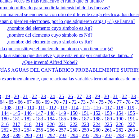
uantas veces es mas radiactivo el radio que el uranio?
rumento utilizado para medir la intensidad de las fuerzas?
un material se encuentra con otro de diferente carga electrica, los dos s
nan o pierden electrones, por lo que adquieren carga (+/-) se llaman?
¿nombre del elemento cuyo simbolo es Ag?
¿nombre del elemento cuyo simbolo es Nd?
¿nombre del elemento cuyo simbolo es Rn?
ula que constituye el nucleo de un atomo y no tiene carga?
, la sustancia que disuelve y que esta en mayor cantidad se llama...?
¿Que inventó Alfred Nobel?
RÍAS AGUAS DEL CANTÁBRICO PROBABLEMENTE SUFRIREM
o experimentalmente, que relaciona las variables termodinamicas de un 
8
-
19
-
20
-
21
-
22
-
23
-
24
-
25
-
26
-
27
-
28
-
29
-
30
-
31
-
32
-
33
64
-
65
-
66
-
67
-
68
-
69
-
70
-
71
-
72
-
73
-
74
-
75
-
76
-
77
-
78
-
7
-
108
-
109
-
110
-
111
-
112
-
113
-
114
-
115
-
116
-
117
-
118
-
119
-
-
144
-
145
-
146
-
147
-
148
-
149
-
150
-
151
-
152
-
153
-
154
-
155
-
-
180
-
181
-
182
-
183
-
184
-
185
-
186
-
187
-
188
-
189
-
190
-
191
-
-
216
-
217
-
218
-
219
-
220
-
221
-
222
-
223
-
224
-
225
-
226
-
227
-
-
252
-
253
-
254
-
255
-
256
-
257
-
258
-
259
-
260
-
261
-
262
-
263
-
-
288
-
289
-
290
-
291
-
292
-
293
-
294
-
295
-
296
-
297
-
298
-
299