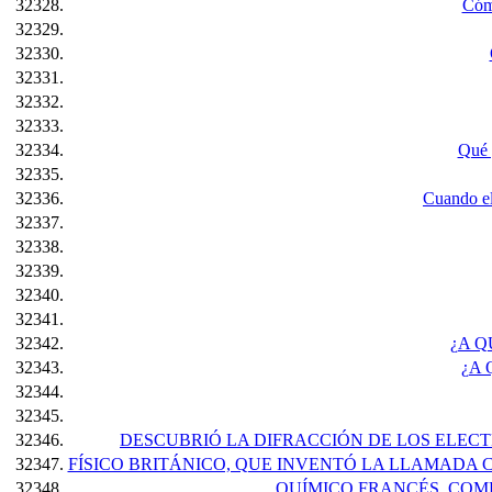
32328.
Cómo
32329.
32330.
32331.
32332.
32333.
32334.
Qué 
32335.
32336.
Cuando el
32337.
32338.
32339.
32340.
32341.
32342.
¿A Q
32343.
¿A 
32344.
32345.
32346.
DESCUBRIÓ LA DIFRACCIÓN DE LOS ELECTR
32347.
FÍSICO BRITÁNICO, QUE INVENTÓ LA LLAMADA C
32348.
QUÍMICO FRANCÉS, COMP