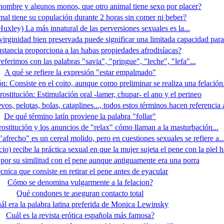
ombre y algunos monos, que otro animal tiene sexo por placer?
al tiene su copulación durante 2 horas sin comer ni beber?
uxley) La más innatural de las perversiones sexuales es la...
irginidad bien preservada puede significar una limitada capacidad para.
stancia proporciona a las habas propiedades afrodisíacas?
eferimos con las palabras "savia", "pringue", "leche", "lefa"...
A qué se refiere la expresión "estar empalmado"
ón: Consiste en el coito, aunque como preliminar se realiza una felación.
rostitución: Estimulación oral -lamer, chupar- el ano y el perineo
os, pelotas, bolas, cataplines..., todos estos términos hacen referencia a
De qué término latín proviene la palabra "follar"
prostitución y los anuncios de "relax" cómo llaman a la masturbación...
frecho" es un cereal molido, pero en cuestiones sexuales se refiere a..
) recibe la práctica sexual en que la mujer sujeta el pene con la piel h
 por su similitud con el pene aunque antiguamente era una porra
cnica que consiste en retirar el pene antes de eyacular
Cómo se denomina vulgarmente a la felacion?
Qué condones te aseguran contacto total
ál era la palabra latina preferida de Monica Lewinsky
Cuál es la revista erótica española más famosa?