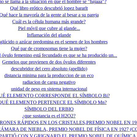
 se llama a la situación en que el hombre se "bajaaa"?
Qué libro erótico descubrió lopez bararlt
Qué hace la mayoría de la gente al besar a su pareja
Cuál es la célula humana más grande?
Piel móvil que cubre al glande...
Inflamación del glande
glúcido o azúcar predomina en el semen de los hombres
Qué par de cromosomas tiene la mujer?
 óvulo femenino está fecundado es que se ha producido un...
Gemelos que provienen de dos óvulos diferentes
descubridor del cero absoluto (apellido)
distancia minima para la produccion de un eco
radiacion de carga negativo
unidad de peso en sistema internacional
UÉ ELEMENTO CORRESPONDE EL SÍMBOLO Bi?
QUÉ ELEMENTO PERTENECE EL SÍMBOLO Mn?
SÍMBOLO DEL ERBIO
¿que sustancia es el H2O2?
ONES RÁPIDOS EN LOS CRISTALES,PREMIO NOBEL EN 193
ÁMARA DE NIEBLA, PREMIO NOBEL DE FÍSICA EN 1927 (C
ARTIÓ CON V.GRIGNARD EL PREMIO NOBEL DE QUÍMICA EN