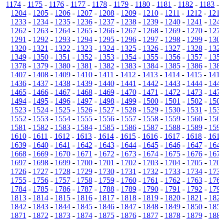
1174
-
1175
-
1176
-
1177
-
1178
-
1179
-
1180
-
1181
-
1182
-
1183
1204
-
1205
-
1206
-
1207
-
1208
-
1209
-
1210
-
1211
-
1212
-
12
1233
-
1234
-
1235
-
1236
-
1237
-
1238
-
1239
-
1240
-
1241
-
12
1262
-
1263
-
1264
-
1265
-
1266
-
1267
-
1268
-
1269
-
1270
-
12
1291
-
1292
-
1293
-
1294
-
1295
-
1296
-
1297
-
1298
-
1299
-
13
1320
-
1321
-
1322
-
1323
-
1324
-
1325
-
1326
-
1327
-
1328
-
13
1349
-
1350
-
1351
-
1352
-
1353
-
1354
-
1355
-
1356
-
1357
-
13
1378
-
1379
-
1380
-
1381
-
1382
-
1383
-
1384
-
1385
-
1386
-
13
1407
-
1408
-
1409
-
1410
-
1411
-
1412
-
1413
-
1414
-
1415
-
14
1436
-
1437
-
1438
-
1439
-
1440
-
1441
-
1442
-
1443
-
1444
-
14
1465
-
1466
-
1467
-
1468
-
1469
-
1470
-
1471
-
1472
-
1473
-
14
1494
-
1495
-
1496
-
1497
-
1498
-
1499
-
1500
-
1501
-
1502
-
15
1523
-
1524
-
1525
-
1526
-
1527
-
1528
-
1529
-
1530
-
1531
-
15
1552
-
1553
-
1554
-
1555
-
1556
-
1557
-
1558
-
1559
-
1560
-
15
1581
-
1582
-
1583
-
1584
-
1585
-
1586
-
1587
-
1588
-
1589
-
15
1610
-
1611
-
1612
-
1613
-
1614
-
1615
-
1616
-
1617
-
1618
-
16
1639
-
1640
-
1641
-
1642
-
1643
-
1644
-
1645
-
1646
-
1647
-
16
1668
-
1669
-
1670
-
1671
-
1672
-
1673
-
1674
-
1675
-
1676
-
16
1697
-
1698
-
1699
-
1700
-
1701
-
1702
-
1703
-
1704
-
1705
-
17
1726
-
1727
-
1728
-
1729
-
1730
-
1731
-
1732
-
1733
-
1734
-
17
1755
-
1756
-
1757
-
1758
-
1759
-
1760
-
1761
-
1762
-
1763
-
17
1784
-
1785
-
1786
-
1787
-
1788
-
1789
-
1790
-
1791
-
1792
-
17
1813
-
1814
-
1815
-
1816
-
1817
-
1818
-
1819
-
1820
-
1821
-
18
1842
-
1843
-
1844
-
1845
-
1846
-
1847
-
1848
-
1849
-
1850
-
18
1871
-
1872
-
1873
-
1874
-
1875
-
1876
-
1877
-
1878
-
1879
-
18