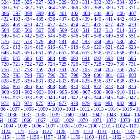
-
324
-
325
-
326
-
327
-
328
-
329
-
330
-
331
-
332
-
333
-
334
-
335
-
-
360
-
361
-
362
-
363
-
364
-
365
-
366
-
367
-
368
-
369
-
370
-
371
-
-
396
-
397
-
398
-
399
-
400
-
401
-
402
-
403
-
404
-
405
-
406
-
407
-
432
-
433
-
434
-
435
-
436
-
437
-
438
-
439
-
440
-
441
-
442
-
443
-
-
468
-
469
-
470
-
471
-
472
-
473
-
474
-
475
-
476
-
477
-
478
-
479
-
-
504
-
505
-
506
-
507
-
508
-
509
-
510
-
511
-
512
-
513
-
514
-
515
-
-
540
-
541
-
542
-
543
-
544
-
545
-
546
-
547
-
548
-
549
-
550
-
551
-
-
576
-
577
-
578
-
579
-
580
-
581
-
582
-
583
-
584
-
585
-
586
-
587
-
-
612
-
613
-
614
-
615
-
616
-
617
-
618
-
619
-
620
-
621
-
622
-
623
-
-
648
-
649
-
650
-
651
-
652
-
653
-
654
-
655
-
656
-
657
-
658
-
659
-
-
684
-
685
-
686
-
687
-
688
-
689
-
690
-
691
-
692
-
693
-
694
-
695
-
-
720
-
721
-
722
-
723
-
724
-
725
-
726
-
727
-
728
-
729
-
730
-
731
-
-
756
-
757
-
758
-
759
-
760
-
761
-
762
-
763
-
764
-
765
-
766
-
767
-
-
792
-
793
-
794
-
795
-
796
-
797
-
798
-
799
-
800
-
801
-
802
-
803
-
828
-
829
-
830
-
831
-
832
-
833
-
834
-
835
-
836
-
837
-
838
-
839
-
-
864
-
865
-
866
-
867
-
868
-
869
-
870
-
871
-
872
-
873
-
874
-
875
-
-
900
-
901
-
902
-
903
-
904
-
905
-
906
-
907
-
908
-
909
-
910
-
911
-
-
936
-
937
-
938
-
939
-
940
-
941
-
942
-
943
-
944
-
945
-
946
-
947
-
-
972
-
973
-
974
-
975
-
976
-
977
-
978
-
979
-
980
-
981
-
982
-
983
-
006
-
1007
-
1008
-
1009
-
1010
-
1011
-
1012
-
1013
-
1014
-
1015
-
1
35
-
1036
-
1037
-
1038
-
1039
-
1040
-
1041
-
1042
-
1043
-
1044
-
10
64
-
1065
-
1066
-
1067
-
1068
-
1069
-
1070
-
1071
-
1072
-
1073
-
10
-
1094
-
1095
-
1096
-
1097
-
1098
-
1099
-
1100
-
1101
-
1102
-
1103
-
1124
-
1125
-
1126
-
1127
-
1128
-
1129
-
1130
-
1131
-
1132
-
1133
-
-
1154
-
1155
-
1156
-
1157
-
1158
-
1159
-
1160
-
1161
-
1162
-
1163
-