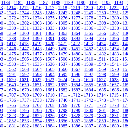
-
1184
-
1185
-
1186
-
1187
-
1188
-
1189
-
1190
-
1191
-
1192
-
1193
-
13
-
1214
-
1215
-
1216
-
1217
-
1218
-
1219
-
1220
-
1221
-
1222
-
12
42
-
1243
-
1244
-
1245
-
1246
-
1247
-
1248
-
1249
-
1250
-
1251
-
12
71
-
1272
-
1273
-
1274
-
1275
-
1276
-
1277
-
1278
-
1279
-
1280
-
12
00
-
1301
-
1302
-
1303
-
1304
-
1305
-
1306
-
1307
-
1308
-
1309
-
13
29
-
1330
-
1331
-
1332
-
1333
-
1334
-
1335
-
1336
-
1337
-
1338
-
13
58
-
1359
-
1360
-
1361
-
1362
-
1363
-
1364
-
1365
-
1366
-
1367
-
13
87
-
1388
-
1389
-
1390
-
1391
-
1392
-
1393
-
1394
-
1395
-
1396
-
13
16
-
1417
-
1418
-
1419
-
1420
-
1421
-
1422
-
1423
-
1424
-
1425
-
14
45
-
1446
-
1447
-
1448
-
1449
-
1450
-
1451
-
1452
-
1453
-
1454
-
14
74
-
1475
-
1476
-
1477
-
1478
-
1479
-
1480
-
1481
-
1482
-
1483
-
14
03
-
1504
-
1505
-
1506
-
1507
-
1508
-
1509
-
1510
-
1511
-
1512
-
15
32
-
1533
-
1534
-
1535
-
1536
-
1537
-
1538
-
1539
-
1540
-
1541
-
15
61
-
1562
-
1563
-
1564
-
1565
-
1566
-
1567
-
1568
-
1569
-
1570
-
15
90
-
1591
-
1592
-
1593
-
1594
-
1595
-
1596
-
1597
-
1598
-
1599
-
16
19
-
1620
-
1621
-
1622
-
1623
-
1624
-
1625
-
1626
-
1627
-
1628
-
16
48
-
1649
-
1650
-
1651
-
1652
-
1653
-
1654
-
1655
-
1656
-
1657
-
16
77
-
1678
-
1679
-
1680
-
1681
-
1682
-
1683
-
1684
-
1685
-
1686
-
16
06
-
1707
-
1708
-
1709
-
1710
-
1711
-
1712
-
1713
-
1714
-
1715
-
17
35
-
1736
-
1737
-
1738
-
1739
-
1740
-
1741
-
1742
-
1743
-
1744
-
17
64
-
1765
-
1766
-
1767
-
1768
-
1769
-
1770
-
1771
-
1772
-
1773
-
17
93
-
1794
-
1795
-
1796
-
1797
-
1798
-
1799
-
1800
-
1801
-
1802
-
18
22
-
1823
-
1824
-
1825
-
1826
-
1827
-
1828
-
1829
-
1830
-
1831
-
18
51
-
1852
-
1853
-
1854
-
1855
-
1856
-
1857
-
1858
-
1859
-
1860
-
18
80
-
1881
-
1882
-
1883
-
1884
-
1885
-
1886
-
1887
-
1888
-
1889
-
18