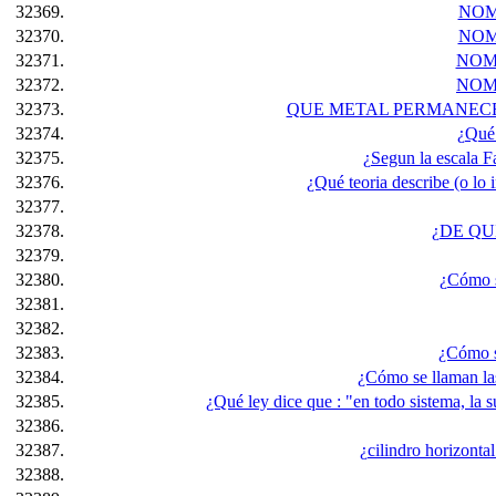
32369.
NOM
32370.
NOM
32371.
NOM
32372.
NOM
32373.
QUE METAL PERMANECE 
32374.
¿Qué 
32375.
¿Segun la escala F
32376.
¿Qué teoria describe (o lo
32377.
32378.
¿DE QU
32379.
32380.
¿Cómo se
32381.
32382.
32383.
¿Cómo 
32384.
¿Cómo se llaman la
32385.
¿Qué ley dice que : "en todo sistema, la su
32386.
32387.
¿cilindro horizonta
32388.