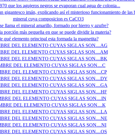
970 que los agujeros negros se evaporan cual agua de colonia...
un gigantesco imán, explicando así el misterioso funcionamiento de las b
mineral cuya composicion es CaCO3
e llama el mineral amarillo, formado por hierro y azufre?
 la porción más pequeña en que se puede dividir la materia?
e qué elemento principal esta formada la magnetita?
BRE DEL ELEMENTO CUYAS SIGLAS SON....AG
BRE DEL ELEMENTO CUYAS SIGLAS SON....AM
BRE DEL ELEMENTO CUYAS SIGLAS SON....BK
BRE DEL ELEMENTO CUYAS SIGLAS SON....C
BRE DEL ELEMENTO CUYAS SIGLAS SON....CP
BRE DEL ELEMENTO CUYAS SIGLAS SON....DY
BRE DEL ELEMENTO CUYAS SIGLAS SON....GA
BRE DEL ELEMENTO CUYAS SIGLAS SON....HF
BRE DEL ELEMENTO CUYAS SIGLAS SON....IN
BRE DEL ELEMENTO CUYAS SIGLAS SON....K
BRE DEL ELEMENTO CUYAS SIGLAS SON....LA
BRE DEL ELEMENTO CUYAS SIGLAS SON....NE
BRE DEL ELEMENTO CUYAS SIGLAS SON....NI
BRE DEL ELEMENTO CUYAS SIGLAS SON....OS