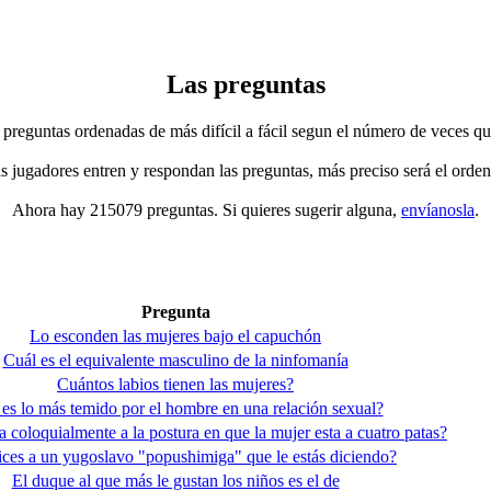
Las preguntas
 preguntas ordenadas de más difícil a fácil segun el número de veces qu
jugadores entren y respondan las preguntas, más preciso será el orden
Ahora hay 215079 preguntas. Si quieres sugerir alguna,
envíanosla
.
Pregunta
Lo esconden las mujeres bajo el capuchón
Cuál es el equivalente masculino de la ninfomanía
Cuántos labios tienen las mujeres?
es lo más temido por el hombre en una relación sexual?
 coloquialmente a la postura en que la mujer esta a cuatro patas?
dices a un yugoslavo "popushimiga" que le estás diciendo?
El duque al que más le gustan los niños es el de