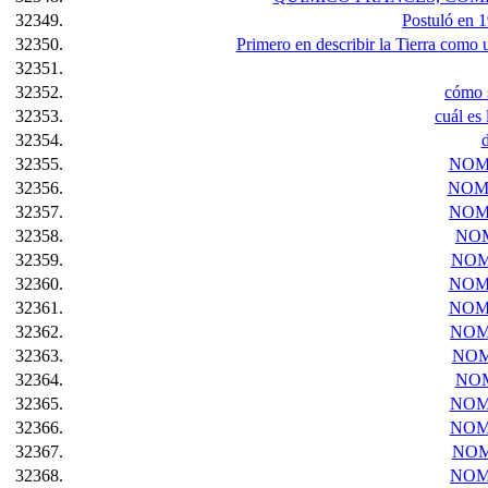
32349.
Postuló en 1
32350.
Primero en describir la Tierra como 
32351.
32352.
cómo s
32353.
cuál es
32354.
d
32355.
NOM
32356.
NOM
32357.
NOM
32358.
NOM
32359.
NOM
32360.
NOM
32361.
NOM
32362.
NOM
32363.
NOM
32364.
NOM
32365.
NOM
32366.
NOM
32367.
NOM
32368.
NOM