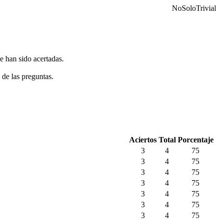
NoSoloTrivial
e han sido acertadas.
 de las preguntas.
Aciertos
Total
Porcentaje
3
4
75
3
4
75
3
4
75
3
4
75
3
4
75
3
4
75
3
4
75