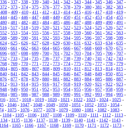
336
-
337
-
338
-
339
-
340
-
341
-
342
-
343
-
344
-
345
-
346
-
347
-
372
-
373
-
374
-
375
-
376
-
377
-
378
-
379
-
380
-
381
-
382
-
383
-
-
408
-
409
-
410
-
411
-
412
-
413
-
414
-
415
-
416
-
417
-
418
-
419
-
444
-
445
-
446
-
447
-
448
-
449
-
450
-
451
-
452
-
453
-
454
-
455
-
480
-
481
-
482
-
483
-
484
-
485
-
486
-
487
-
488
-
489
-
490
-
491
-
516
-
517
-
518
-
519
-
520
-
521
-
522
-
523
-
524
-
525
-
526
-
527
-
552
-
553
-
554
-
555
-
556
-
557
-
558
-
559
-
560
-
561
-
562
-
563
-
588
-
589
-
590
-
591
-
592
-
593
-
594
-
595
-
596
-
597
-
598
-
599
-
624
-
625
-
626
-
627
-
628
-
629
-
630
-
631
-
632
-
633
-
634
-
635
-
660
-
661
-
662
-
663
-
664
-
665
-
666
-
667
-
668
-
669
-
670
-
671
-
696
-
697
-
698
-
699
-
700
-
701
-
702
-
703
-
704
-
705
-
706
-
707
-
732
-
733
-
734
-
735
-
736
-
737
-
738
-
739
-
740
-
741
-
742
-
743
-
768
-
769
-
770
-
771
-
772
-
773
-
774
-
775
-
776
-
777
-
778
-
779
-
-
804
-
805
-
806
-
807
-
808
-
809
-
810
-
811
-
812
-
813
-
814
-
815
-
840
-
841
-
842
-
843
-
844
-
845
-
846
-
847
-
848
-
849
-
850
-
851
-
876
-
877
-
878
-
879
-
880
-
881
-
882
-
883
-
884
-
885
-
886
-
887
-
912
-
913
-
914
-
915
-
916
-
917
-
918
-
919
-
920
-
921
-
922
-
923
-
948
-
949
-
950
-
951
-
952
-
953
-
954
-
955
-
956
-
957
-
958
-
959
-
984
-
985
-
986
-
987
-
988
-
989
-
990
-
991
-
992
-
993
-
994
-
995
-
016
-
1017
-
1018
-
1019
-
1020
-
1021
-
1022
-
1023
-
1024
-
1025
-
45
-
1046
-
1047
-
1048
-
1049
-
1050
-
1051
-
1052
-
1053
-
1054
-
74
-
1075
-
1076
-
1077
-
1078
-
1079
-
1080
-
1081
-
1082
-
1083
-
-
1104
-
1105
-
1106
-
1107
-
1108
-
1109
-
1110
-
1111
-
1112
-
1113
-
1134
-
1135
-
1136
-
1137
-
1138
-
1139
-
1140
-
1141
-
1142
-
1143
-
1164
-
1165
-
1166
-
1167
-
1168
-
1169
-
1170
-
1171
-
1172
-
1173
-