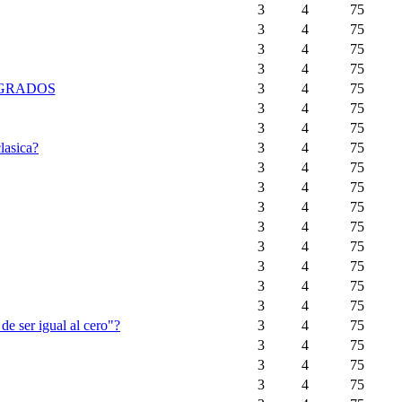
3
4
75
3
4
75
3
4
75
3
4
75
 GRADOS
3
4
75
3
4
75
3
4
75
lasica?
3
4
75
3
4
75
3
4
75
3
4
75
3
4
75
3
4
75
3
4
75
3
4
75
3
4
75
 de ser igual al cero"?
3
4
75
3
4
75
3
4
75
3
4
75