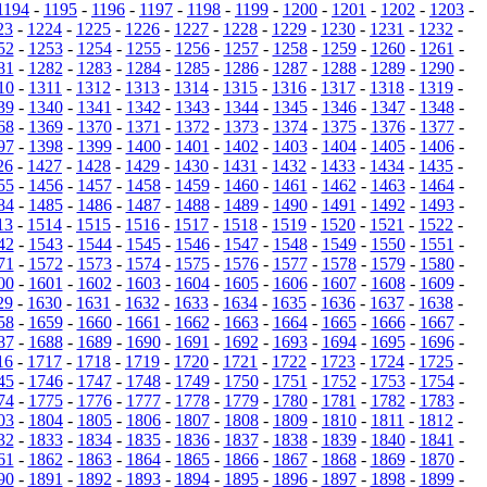
1194
-
1195
-
1196
-
1197
-
1198
-
1199
-
1200
-
1201
-
1202
-
1203
-
23
-
1224
-
1225
-
1226
-
1227
-
1228
-
1229
-
1230
-
1231
-
1232
-
52
-
1253
-
1254
-
1255
-
1256
-
1257
-
1258
-
1259
-
1260
-
1261
-
81
-
1282
-
1283
-
1284
-
1285
-
1286
-
1287
-
1288
-
1289
-
1290
-
10
-
1311
-
1312
-
1313
-
1314
-
1315
-
1316
-
1317
-
1318
-
1319
-
39
-
1340
-
1341
-
1342
-
1343
-
1344
-
1345
-
1346
-
1347
-
1348
-
68
-
1369
-
1370
-
1371
-
1372
-
1373
-
1374
-
1375
-
1376
-
1377
-
97
-
1398
-
1399
-
1400
-
1401
-
1402
-
1403
-
1404
-
1405
-
1406
-
26
-
1427
-
1428
-
1429
-
1430
-
1431
-
1432
-
1433
-
1434
-
1435
-
55
-
1456
-
1457
-
1458
-
1459
-
1460
-
1461
-
1462
-
1463
-
1464
-
84
-
1485
-
1486
-
1487
-
1488
-
1489
-
1490
-
1491
-
1492
-
1493
-
13
-
1514
-
1515
-
1516
-
1517
-
1518
-
1519
-
1520
-
1521
-
1522
-
42
-
1543
-
1544
-
1545
-
1546
-
1547
-
1548
-
1549
-
1550
-
1551
-
71
-
1572
-
1573
-
1574
-
1575
-
1576
-
1577
-
1578
-
1579
-
1580
-
00
-
1601
-
1602
-
1603
-
1604
-
1605
-
1606
-
1607
-
1608
-
1609
-
29
-
1630
-
1631
-
1632
-
1633
-
1634
-
1635
-
1636
-
1637
-
1638
-
58
-
1659
-
1660
-
1661
-
1662
-
1663
-
1664
-
1665
-
1666
-
1667
-
87
-
1688
-
1689
-
1690
-
1691
-
1692
-
1693
-
1694
-
1695
-
1696
-
16
-
1717
-
1718
-
1719
-
1720
-
1721
-
1722
-
1723
-
1724
-
1725
-
45
-
1746
-
1747
-
1748
-
1749
-
1750
-
1751
-
1752
-
1753
-
1754
-
74
-
1775
-
1776
-
1777
-
1778
-
1779
-
1780
-
1781
-
1782
-
1783
-
03
-
1804
-
1805
-
1806
-
1807
-
1808
-
1809
-
1810
-
1811
-
1812
-
32
-
1833
-
1834
-
1835
-
1836
-
1837
-
1838
-
1839
-
1840
-
1841
-
61
-
1862
-
1863
-
1864
-
1865
-
1866
-
1867
-
1868
-
1869
-
1870
-
90
-
1891
-
1892
-
1893
-
1894
-
1895
-
1896
-
1897
-
1898
-
1899
-