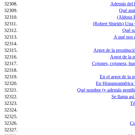
32308.
Además del h
32309.
Qué anim
32310.
(Aldous H
32311.
(Robert Shields) Una v
32312.
Qué su
32313.
A qué nos r
32314.
32315.
Argot de la prostituci
32316.
Argot de la p
32317.
Cojones, cojonera, huev
32318.
32319.
En el argot de la 
32320.
En Hispanoamérica "a
32321.
Qué nombre (y además gentilicio
32322.
Se llama así
32323.
Té
32324.
32325.
32326.
Cu
32327.