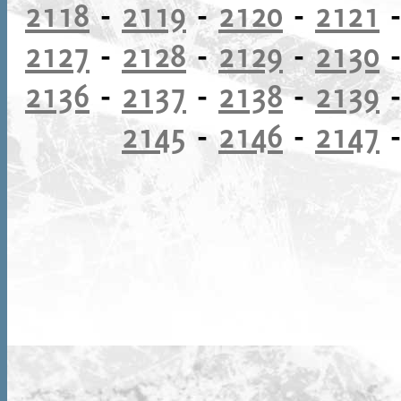
2118
-
2119
-
2120
-
2121
2127
-
2128
-
2129
-
2130
2136
-
2137
-
2138
-
2139
2145
-
2146
-
2147