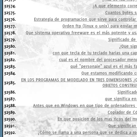
32574.
¿A que elemento corr
32575.
Cuantos bytes 
32576.
Estrategia de programacion que sirve para controla
32577.
Orden ftp (linux o unix) para enviar m
32578.
Que sistema operativo freeware es el más potente y usa
32579.
Significado de
32580.
¿Que sign
32581.
con que tecla de tu teclado harias una cap
32582.
cual es el nombre del procesador meno
32583.
qué "personaje" azul es el más 
32584.
Que estamos modificando c
EN LOS PROGRAMAS DE MODELADO EN TRES DIMENSIONES ¿Q
32585.
OBJETOS CONSTRU
32586.
Significa
32587.
que significa en
32588.
Antes que en Windows en que tipo de ordenadores se
32589.
Copiador de Cd
32590.
En que posicion de los mas ricos del 
32591.
Que significan
32592.
¿Cómo se llama a una persona que se dedica a ro