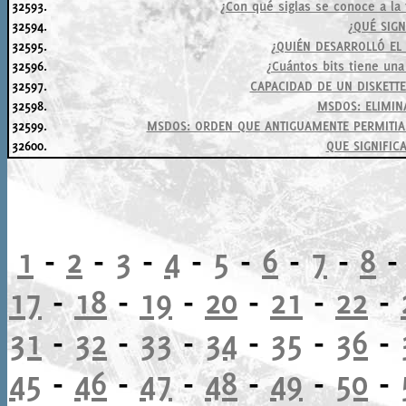
32593.
¿Con qué siglas se conoce a la 
32594.
¿QUÉ SIGN
32595.
¿QUIÉN DESARROLLÓ E
32596.
¿Cuántos bits tiene una
32597.
CAPACIDAD DE UN DISKETTE
32598.
MSDOS: ELIMIN
32599.
MSDOS: ORDEN QUE ANTIGUAMENTE PERMITIA
32600.
QUE SIGNIFICA
1
-
2
-
3
-
4
-
5
-
6
-
7
-
8
17
-
18
-
19
-
20
-
21
-
22
-
31
-
32
-
33
-
34
-
35
-
36
-
45
-
46
-
47
-
48
-
49
-
50
-