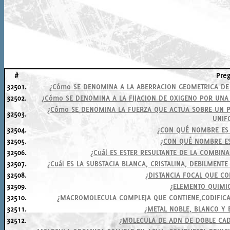
#
Pre
32501.
¿Cómo SE DENOMINA A LA ABERRACION GEOMETRICA DE
32502.
¿Cómo SE DENOMINA A LA FIJACION DE OXIGENO POR UNA 
¿Cómo SE DENOMINA LA FUERZA QUE ACTUA SOBRE UN 
32503.
UNIF
32504.
¿CON QUÉ NOMBRE ES
32505.
¿CON QUÉ NOMBRE E
32506.
¿Cuál ES ESTER RESULTANTE DE LA COMBIN
32507.
¿Cuál ES LA SUBSTACIA BLANCA, CRISTALINA, DEBILMENT
32508.
¿DISTANCIA FOCAL QUE C
32509.
¿ELEMENTO QUIMI
32510.
¿MACROMOLECULA COMPLEJA QUE CONTIENE,CODIFICA
32511.
¿METAL NOBLE, BLANCO Y 
32512.
¿MOLECULA DE ADN DE DOBLE CAD