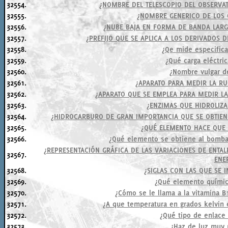
32554.
¿NOMBRE DEL TELESCOPIO DEL OBSERVA
32555.
¿NOMBRE GENERICO DE LOS 
32556.
¿NUBE BAJA EN FORMA DE BANDA LARG
32557.
¿PREFIJO QUE SE APLICA A LOS DERIVADOS D
32558.
¿Qe mide especific
32559.
¿Qué carga eléctri
32560.
¿Nombre vulgar de
32561.
¿APARATO PARA MEDIR LA RU
32562.
¿APARATO QUE SE EMPLEA PARA MEDIR LA
32563.
¿ENZIMAS QUE HIDROLIZA
32564.
¿HIDROCARBURO DE GRAN IMPORTANCIA QUE SE OBTIENE
32565.
¿QUÉ ELEMENTO HACE QUE 
32566.
¿Qué elemento se obtiene al bombar
¿REPRESENTACIÓN GRÁFICA DE LAS VARIACIONES DE ENTA
32567.
ENE
32568.
¿SIGLAS CON LAS QUE SE 
32569.
¿Qué elemento químic
32570.
¿Cómo se le llama a la vitamina B
32571.
¿A que temperatura en grados kelvin 
32572.
¿Qué tipo de enlace
32573.
¿Haz de luz muy