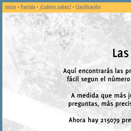
Inicio
-
Partida
-
¿Cuánto sabes?
-
Clasificación
Las
Aquí encontrarás las p
fácil segun el número
A medida que más j
preguntas, más precis
Ahora hay 215079 preg