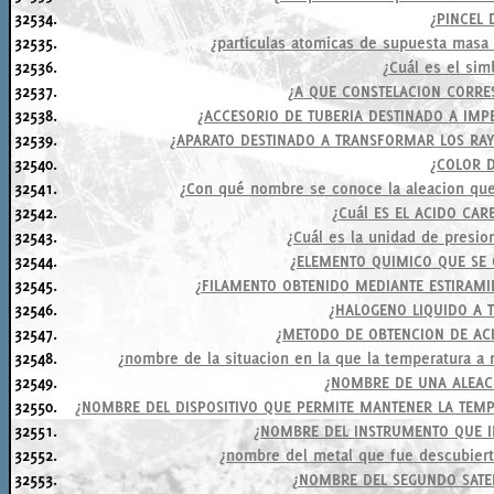
32534.
¿PINCEL D
32535.
¿particulas atomicas de supuesta masa n
32536.
¿Cuál es el sim
32537.
¿A QUE CONSTELACION CORRE
32538.
¿ACCESORIO DE TUBERIA DESTINADO A IMP
32539.
¿APARATO DESTINADO A TRANSFORMAR LOS RAY
32540.
¿COLOR 
32541.
¿Con qué nombre se conoce la aleacion que
32542.
¿Cuál ES EL ACIDO CAR
32543.
¿Cuál es la unidad de presio
32544.
¿ELEMENTO QUIMICO QUE SE O
32545.
¿FILAMENTO OBTENIDO MEDIANTE ESTIRAMI
32546.
¿HALOGENO LIQUIDO A 
32547.
¿METODO DE OBTENCION DE ACI
32548.
¿nombre de la situacion en la que la temperatura a n
32549.
¿NOMBRE DE UNA ALEAC
32550.
¿NOMBRE DEL DISPOSITIVO QUE PERMITE MANTENER LA TEM
32551.
¿NOMBRE DEL INSTRUMENTO QUE I
32552.
¿nombre del metal que fue descubierto
32553.
¿NOMBRE DEL SEGUNDO SATEL