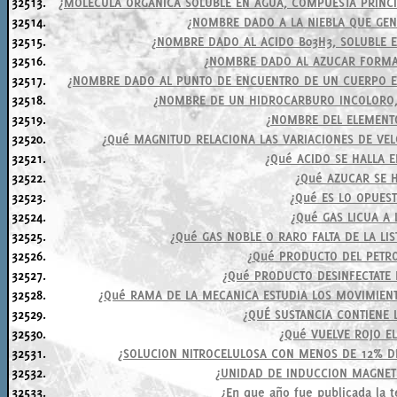
32513.
¿MOLECULA ORGANICA SOLUBLE EN AGUA, COMPUESTA PRINC
32514.
¿NOMBRE DADO A LA NIEBLA QUE GE
32515.
¿NOMBRE DADO AL ACIDO B03H3, SOLUBLE E
32516.
¿NOMBRE DADO AL AZUCAR FORMA
32517.
¿NOMBRE DADO AL PUNTO DE ENCUENTRO DE UN CUERPO E
32518.
¿NOMBRE DE UN HIDROCARBURO INCOLORO,
32519.
¿NOMBRE DEL ELEMENT
32520.
¿Qué MAGNITUD RELACIONA LAS VARIACIONES DE VE
32521.
¿Qué ACIDO SE HALLA 
32522.
¿Qué AZUCAR SE H
32523.
¿Qué ES LO OPUES
32524.
¿Qué GAS LICUA A 
32525.
¿Qué GAS NOBLE O RARO FALTA DE LA LI
32526.
¿Qué PRODUCTO DEL PETRO
32527.
¿Qué PRODUCTO DESINFECTATE
32528.
¿Qué RAMA DE LA MECANICA ESTUDIA LOS MOVIMIENT
32529.
¿QUÉ SUSTANCIA CONTIENE 
32530.
¿Qué VUELVE ROJO E
32531.
¿SOLUCION NITROCELULOSA CON MENOS DE 12% D
32532.
¿UNIDAD DE INDUCCION MAGNETI
32533.
¿En que año fue publicada la te