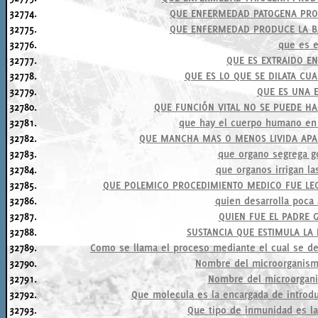
32774.
QUE ENFERMEDAD PATOGENA PRO
32775.
QUE ENFERMEDAD PRODUCE LA B
32776.
que es e
32777.
QUE ES EXTRAIDO E
32778.
QUE ES LO QUE SE DILATA CU
32779.
QUE ES UNA 
32780.
QUE FUNCIÓN VITAL NO SE PUEDE H
32781.
que hay el cuerpo humano en 
32782.
QUE MANCHA MAS O MENOS LIVIDA APA
32783.
que organo segrega g
32784.
que organos irrigan la
32785.
QUE POLEMICO PROCEDIMIENTO MEDICO FUE LEG
32786.
quien desarrolla poca a
32787.
QUIEN FUE EL PADRE 
32788.
SUSTANCIA QUE ESTIMULA LA
32789.
Como se llama el proceso mediante el cual se de
32790.
Nombre del microorganismo
32791.
Nombre del microorgani
32792.
Que molecula es la encargada de introdu
32793.
Que tipo de inmunidad es la