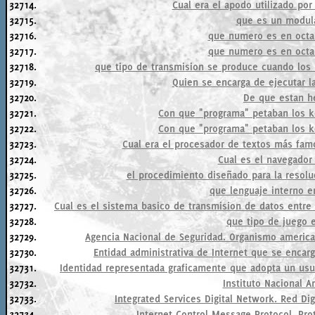
32714.
Cual era el apodo utilizado po
32715.
que es un modul
32716.
que numero es en octa
32717.
que numero es en octa
32718.
que tipo de transmision se produce cuando los 
32719.
Quien se encarga de ejecutar l
32720.
De que estan h
32721.
Con que "programa" petaban los ke
32722.
Con que "programa" petaban los ke
32723.
Cual era el procesador de textos más fam
32724.
Cual es el navegador
32725.
el procedimiento diseñado para la resol
32726.
que lenguaje interno 
32727.
Cual es el sistema basico de transmision de datos entre
32728.
que tipo de juego 
32729.
Agencia Nacional de Seguridad. Organismo american
32730.
Entidad administrativa de Internet que se enca
32731.
Identidad representada graficamente que adopta un usu
32732.
Instituto Nacional 
32733.
Integrated Services Digital Network. Red Dig
32734.
Internet Control Message Protocol. Pro