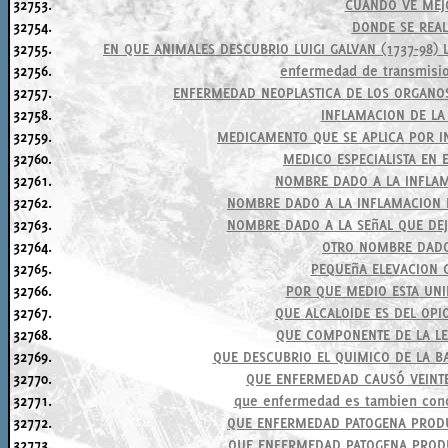
32753.
CUANDO VE MEJ
32754.
DONDE SE REAL
32755.
EN QUE ANIMALES DESCUBRIO LUIGI GALVAN (1737-98)
32756.
enfermedad de transmisio
32757.
ENFERMEDAD NEOPLASTICA DE LOS ORGANO
32758.
INFLAMACION DE L
32759.
MEDICAMENTO QUE SE APLICA POR IN
32760.
MEDICO ESPECIALISTA EN
32761.
NOMBRE DADO A LA INFLAM
32762.
NOMBRE DADO A LA INFLAMACION 
32763.
NOMBRE DADO A LA SEñAL QUE DE
32764.
OTRO NOMBRE DADO
32765.
PEQUEñA ELEVACION 
32766.
POR QUE MEDIO ESTA UNI
32767.
QUE ALCALOIDE ES DEL OPI
32768.
QUE COMPONENTE DE LA LE
32769.
QUE DESCUBRIO EL QUIMICO DE LA B
32770.
QUE ENFERMEDAD CAUSÓ VEINTE
32771.
que enfermedad es tambien conoc
32772.
QUE ENFERMEDAD PATOGENA PRODU
32773.
QUE ENFERMEDAD PATOGENA PRODU