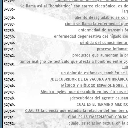
Se llama así al "bombardeo" con correo electrónico, es 
32735.
lar
32736.
aliento desagradable, se con
32737.
cómo se llama la enfermedad que 
32738.
enfermedad de transmisió
32739.
enfermedad degenerativa del hígado con
32740.
pérdida del conocimiento 
32741.
proceso inflamat
32742.
productos que aumentan la pro
tumor maligno de testículo que afecta a hombres entre 25 y
32743.
mir
32744.
un dolor de estómago, también se l
32745.
¿DESCUBRIDOR DE LA VACUNA ANTIRRÁBICA 
32746.
MÉDICO Y BIÓLOGO ESPAñOL,NOBEL EN 
32747.
Médico inglés, que descubrió en los cítricos el
32748.
¿descubridor del agente causa
32749.
CUAL ES EL TERMINO MEDIC
32750.
CUAL ES la ciencia que estudia la relacion del hombre 
32751.
CUAL ES LA EMFERMEDAD CONTA
32752.
cualquier relacion sexual en la 