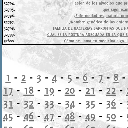
32794.
lesion de los alveolos que pr
32795.
que significa
32796.
¿Enfermedad respiratoria pro
32797.
¿Nombre genérico de las enfer
32798.
FAMILIA DE BACTERIAS SAPROFITAS QUE H
32799.
CUAL ES LA POSTURA ADECUADA EN LA QUE 
32800.
Cómo se llama en medicina algo l
1
-
2
-
3
-
4
-
5
-
6
-
7
-
8
17
-
18
-
19
-
20
-
21
-
22
-
31
-
32
-
33
-
34
-
35
-
36
-
45
-
46
-
47
-
48
-
49
-
50
-