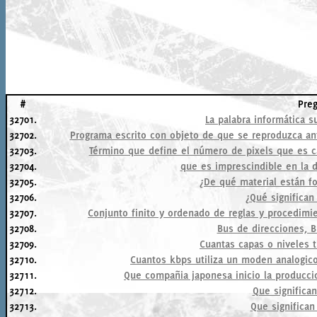
#
Pre
32701.
La palabra informática s
32702.
Programa escrito con objeto de que se reproduzca ant
32703.
Término que define el número de pixels que es ca
32704.
que es imprescindible en la d
32705.
¿De qué material están fo
32706.
¿Qué significan 
32707.
Conjunto finito y ordenado de reglas y procedimi
32708.
Bus de direcciones, B
32709.
Cuantas capas o niveles 
32710.
Cuantos kbps utiliza un moden analogico
32711.
Que compañia japonesa inicio la producc
32712.
Que significan
32713.
Que significan