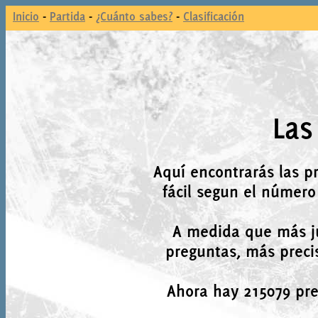
Inicio
-
Partida
-
¿Cuánto sabes?
-
Clasificación
Las
Aquí encontrarás las p
fácil segun el número
A medida que más j
preguntas, más precis
Ahora hay 215079 preg