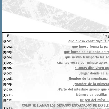
#
Pre
33001.
que hueso constituye la 
33002.
que hueso forma la part
33003.
que hueso se extiende entre 
33004.
que nervio transporta las se
33005.
cuantas veces por minuto aprox.
33006.
cuantos dias viven ap
33007.
¿Lugar donde se al
33008.
¿Nombre de la membrana 
33009.
¿Nombre de la primera
33010.
¿Parte del intestino grueso que 
33011.
Número de costillas
33012.
Origen del múscul
COMO SE LLAMAN LOS ORGANOS ENCARGADOS DE EXPELER
33013.