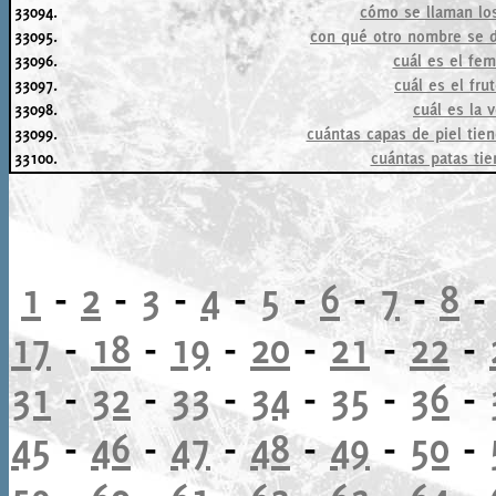
33094.
cómo se llaman lo
33095.
con qué otro nombre se d
33096.
cuál es el fe
33097.
cuál es el fru
33098.
cuál es la 
33099.
cuántas capas de piel tie
33100.
cuántas patas tie
1
-
2
-
3
-
4
-
5
-
6
-
7
-
8
17
-
18
-
19
-
20
-
21
-
22
-
31
-
32
-
33
-
34
-
35
-
36
-
45
-
46
-
47
-
48
-
49
-
50
-