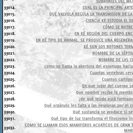
SOBRANTES DEL ME
33014.
CUAL ES LA PRINCIPAL ART
33015.
QUE VALVULA REGULA LA TRANSMISION DE L
33016.
CIENCIA KE ESTUDIA EL 
33017.
CÓMO SE NUTREN
33018.
EN KÉ REGIÓN DEL CUERPO EN
33019.
EN KÉ TIPO DE ANIMAL, SE PRODUCE UNA REGENERA
33020.
KÉ SON LOS BOTONES TER
33021.
NOMBRE DE LA SÉPTI
33022.
NOMBRE DE LAS C
33023.
como se llama la abertura del estomago hacia
33024.
Cuantas vertebras cer
33025.
Cuantos cartilgo
33026.
En que lugar del cuerpo se
33027.
Que nombre recibe la membr
33028.
¿de qué tejido está formado
33029.
Qué orgánulo les falta a las neuronas por el c
33030.
Qué sustancia se produce si s
33031.
Qué tipo de luz transforma el fitocromo in
COMO SE LLAMAN ESOS MAMIFEROS ACUATICOS DE GRAN T
33032.
MAR