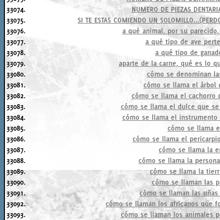
33074.
NUMERO DE PIEZAS DENTARIA
33075.
SI TE ESTAS COMIENDO UN SOLOMILLO...(PER
33076.
a qué animal, por su parecido
33077.
a qué tipo de ave pert
33078.
a qué tipo de ganad
33079.
aparte de la carne, qué es lo q
33080.
cómo se denominan las
33081.
cómo se llama el árbol 
33082.
cómo se llama el cachorro
33083.
cómo se llama el dulce que se
33084.
cómo se llama el instrumento 
33085.
cómo se llama e
33086.
cómo se llama el pericarpi
33087.
cómo se llama la e
33088.
cómo se llama la person
33089.
cómo se llama la tier
33090.
cómo se llaman las p
33091.
cómo se llaman las uñas r
33092.
cómo se llaman los africanos que f
33093.
cómo se llaman los animales pe