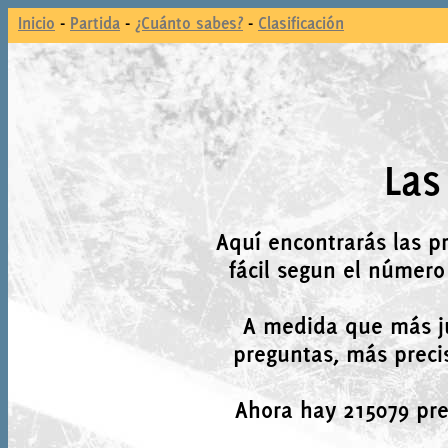
Inicio
-
Partida
-
¿Cuánto sabes?
-
Clasificación
Las
Aquí encontrarás las p
fácil segun el número
A medida que más j
preguntas, más precis
Ahora hay 215079 preg