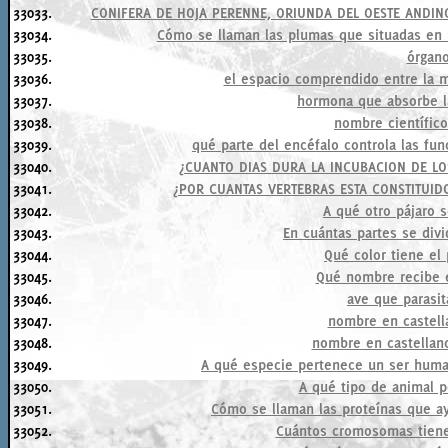
33033.
CONIFERA DE HOJA PERENNE, ORIUNDA DEL OESTE ANDINO
33034.
Cómo se llaman las plumas que situadas en la
33035.
órgano
33036.
el espacio comprendido entre la 
33037.
hormona que absorbe la
33038.
nombre científico
33039.
qué parte del encéfalo controla las fun
33040.
¿CUANTO DIAS DURA LA INCUBACION DE L
33041.
¿POR CUANTAS VERTEBRAS ESTA CONSTITUIDO
33042.
A qué otro pájaro 
33043.
En cuántas partes se div
33044.
Qué color tiene el
33045.
Qué nombre recibe 
33046.
ave que parasit
33047.
nombre en castell
33048.
nombre en castellano
33049.
A qué especie pertenece un ser human
33050.
A qué tipo de animal p
33051.
Cómo se llaman las proteínas que ay
33052.
Cuántos cromosomas tien