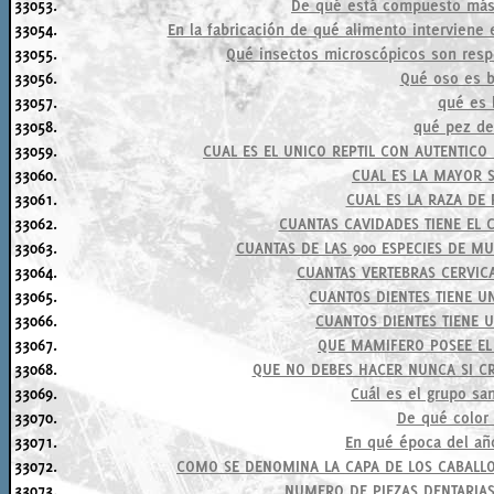
33053.
De qué está compuesto más
33054.
En la fabricación de qué alimento interviene
33055.
Qué insectos microscópicos son respo
33056.
Qué oso es b
33057.
qué es 
33058.
qué pez de
33059.
CUAL ES EL UNICO REPTIL CON AUTENTICO
33060.
CUAL ES LA MAYOR S
33061.
CUAL ES LA RAZA DE
33062.
CUANTAS CAVIDADES TIENE EL 
33063.
CUANTAS DE LAS 900 ESPECIES DE M
33064.
CUANTAS VERTEBRAS CERVICA
33065.
CUANTOS DIENTES TIENE U
33066.
CUANTOS DIENTES TIENE 
33067.
QUE MAMIFERO POSEE EL
33068.
QUE NO DEBES HACER NUNCA SI CR
33069.
Cuál es el grupo sa
33070.
De qué color 
33071.
En qué época del añ
33072.
COMO SE DENOMINA LA CAPA DE LOS CABALLO
33073.
NUMERO DE PIEZAS DENTARIAS