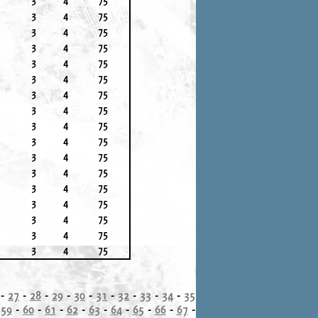
3
4
75
3
4
75
3
4
75
3
4
75
3
4
75
3
4
75
3
4
75
3
4
75
3
4
75
3
4
75
3
4
75
3
4
75
3
4
75
3
4
75
3
4
75
3
4
75
-
27
-
28
-
29
-
30
-
31
-
32
-
33
-
34
-
35
-
59
-
60
-
61
-
62
-
63
-
64
-
65
-
66
-
67
-