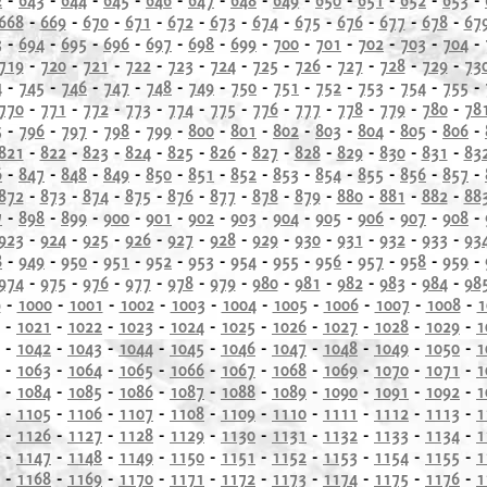
668
-
669
-
670
-
671
-
672
-
673
-
674
-
675
-
676
-
677
-
678
-
67
3
-
694
-
695
-
696
-
697
-
698
-
699
-
700
-
701
-
702
-
703
-
704
-
719
-
720
-
721
-
722
-
723
-
724
-
725
-
726
-
727
-
728
-
729
-
73
4
-
745
-
746
-
747
-
748
-
749
-
750
-
751
-
752
-
753
-
754
-
755
-
770
-
771
-
772
-
773
-
774
-
775
-
776
-
777
-
778
-
779
-
780
-
78
5
-
796
-
797
-
798
-
799
-
800
-
801
-
802
-
803
-
804
-
805
-
806
-
821
-
822
-
823
-
824
-
825
-
826
-
827
-
828
-
829
-
830
-
831
-
83
6
-
847
-
848
-
849
-
850
-
851
-
852
-
853
-
854
-
855
-
856
-
857
-
872
-
873
-
874
-
875
-
876
-
877
-
878
-
879
-
880
-
881
-
882
-
88
7
-
898
-
899
-
900
-
901
-
902
-
903
-
904
-
905
-
906
-
907
-
908
-
923
-
924
-
925
-
926
-
927
-
928
-
929
-
930
-
931
-
932
-
933
-
93
8
-
949
-
950
-
951
-
952
-
953
-
954
-
955
-
956
-
957
-
958
-
959
-
974
-
975
-
976
-
977
-
978
-
979
-
980
-
981
-
982
-
983
-
984
-
98
9
-
1000
-
1001
-
1002
-
1003
-
1004
-
1005
-
1006
-
1007
-
1008
-
1
-
1021
-
1022
-
1023
-
1024
-
1025
-
1026
-
1027
-
1028
-
1029
-
1
-
1042
-
1043
-
1044
-
1045
-
1046
-
1047
-
1048
-
1049
-
1050
-
1
-
1063
-
1064
-
1065
-
1066
-
1067
-
1068
-
1069
-
1070
-
1071
-
1
-
1084
-
1085
-
1086
-
1087
-
1088
-
1089
-
1090
-
1091
-
1092
-
1
-
1105
-
1106
-
1107
-
1108
-
1109
-
1110
-
1111
-
1112
-
1113
-
1
-
1126
-
1127
-
1128
-
1129
-
1130
-
1131
-
1132
-
1133
-
1134
-
1
-
1147
-
1148
-
1149
-
1150
-
1151
-
1152
-
1153
-
1154
-
1155
-
1
-
1168
-
1169
-
1170
-
1171
-
1172
-
1173
-
1174
-
1175
-
1176
-
1