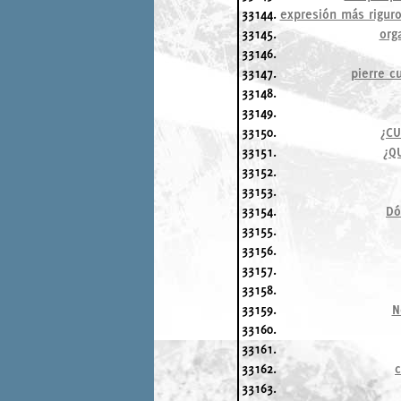
33144.
expresión más riguros
33145.
org
33146.
33147.
pierre c
33148.
33149.
33150.
¿CU
33151.
¿Q
33152.
33153.
33154.
Dó
33155.
33156.
33157.
33158.
33159.
N
33160.
33161.
33162.
c
33163.