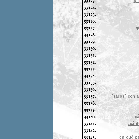
33123.
qu
33124.
33125.
33126.
33127.
q
33128.
33129.
33130.
33131.
33132.
33133.
33134.
33135.
33136.
33137.
"sacos" con a
33138.
33139.
33140.
cuá
33141.
cuánt
33142.
33143.
en qué pa