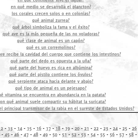
en qué medio se desarrolla el plancton?
los corales crecen solos o en colonias?
qué animal zurrea?
qué árbol simboliza la fama y el éxito?
qué ave es la más pequeña de las no voladoras?
qué clase de animal es un capón?
qué es un corremolinos?
e recibe la cavidad del cuerpo que contiene los intestinos?
qué parte del dedo es opuesta a la uña?
qué parte del huevo es rica en albúmina?
qué parte del pistilo contiene los óvulos?
qué serpiente ataca hacia delante y abajo?
qué tipo de animal es un pejesapo?
é vitamina se encuentra en abundancia en la patata?
on qué animal suele compartir su hábitat la suricata?
l principal transmisor de la rabia en el sureste de Estados Unidos?
12
-
13
-
14
-
15
-
16
-
17
-
18
-
19
-
20
-
21
-
22
-
23
-
24
-
25
-
26
-
45
-
46
-
47
-
48
-
49
-
50
-
51
-
52
-
53
-
54
-
55
-
56
-
57
-
58