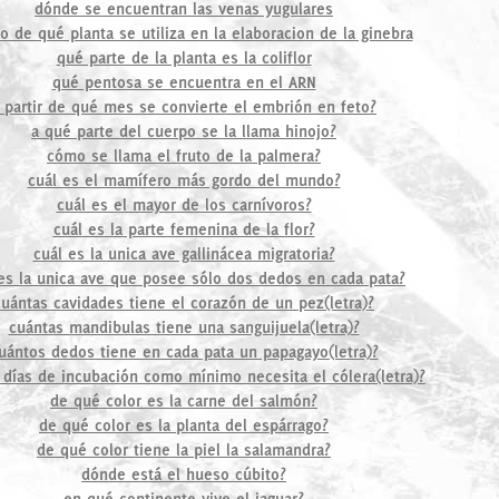
dónde se encuentran las venas yugulares
to de qué planta se utiliza en la elaboracion de la ginebra
qué parte de la planta es la coliflor
qué pentosa se encuentra en el ARN
 partir de qué mes se convierte el embrión en feto?
a qué parte del cuerpo se la llama hinojo?
cómo se llama el fruto de la palmera?
cuál es el mamífero más gordo del mundo?
cuál es el mayor de los carnívoros?
cuál es la parte femenina de la flor?
cuál es la unica ave gallinácea migratoria?
es la unica ave que posee sólo dos dedos en cada pata?
cuántas cavidades tiene el corazón de un pez(letra)?
cuántas mandibulas tiene una sanguijuela(letra)?
uántos dedos tiene en cada pata un papagayo(letra)?
 días de incubación como mínimo necesita el cólera(letra)?
de qué color es la carne del salmón?
de qué color es la planta del espárrago?
de qué color tiene la piel la salamandra?
dónde está el hueso cúbito?
en qué continente vive el jaguar?