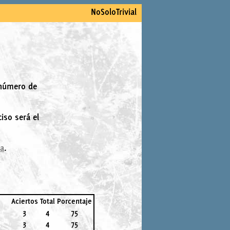
NoSoloTrivial
 número de
iso será el
la
.
Aciertos
Total
Porcentaje
3
4
75
3
4
75