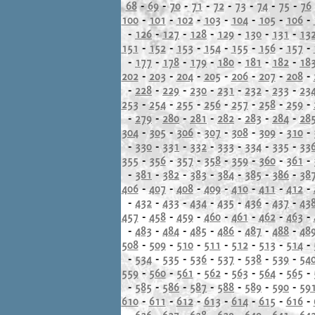
68
-
69
-
70
-
71
-
72
-
73
-
74
-
75
-
76
100
-
101
-
102
-
103
-
104
-
105
-
106
-
-
126
-
127
-
128
-
129
-
130
-
131
-
13
151
-
152
-
153
-
154
-
155
-
156
-
157
-
-
177
-
178
-
179
-
180
-
181
-
182
-
18
202
-
203
-
204
-
205
-
206
-
207
-
208
-
-
228
-
229
-
230
-
231
-
232
-
233
-
23
253
-
254
-
255
-
256
-
257
-
258
-
259
-
-
279
-
280
-
281
-
282
-
283
-
284
-
28
304
-
305
-
306
-
307
-
308
-
309
-
310
-
-
330
-
331
-
332
-
333
-
334
-
335
-
33
355
-
356
-
357
-
358
-
359
-
360
-
361
-
-
381
-
382
-
383
-
384
-
385
-
386
-
38
406
-
407
-
408
-
409
-
410
-
411
-
412
-
-
432
-
433
-
434
-
435
-
436
-
437
-
43
457
-
458
-
459
-
460
-
461
-
462
-
463
-
-
483
-
484
-
485
-
486
-
487
-
488
-
48
508
-
509
-
510
-
511
-
512
-
513
-
514
-
-
534
-
535
-
536
-
537
-
538
-
539
-
54
559
-
560
-
561
-
562
-
563
-
564
-
565
-
-
585
-
586
-
587
-
588
-
589
-
590
-
59
610
-
611
-
612
-
613
-
614
-
615
-
616
-
-
636
-
637
-
638
-
639
-
640
-
641
-
64