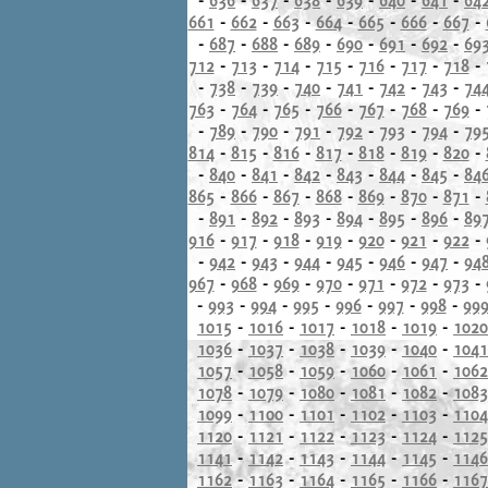
661
-
662
-
663
-
664
-
665
-
666
-
667
-
-
687
-
688
-
689
-
690
-
691
-
692
-
69
712
-
713
-
714
-
715
-
716
-
717
-
718
-
-
738
-
739
-
740
-
741
-
742
-
743
-
74
763
-
764
-
765
-
766
-
767
-
768
-
769
-
-
789
-
790
-
791
-
792
-
793
-
794
-
79
814
-
815
-
816
-
817
-
818
-
819
-
820
-
-
840
-
841
-
842
-
843
-
844
-
845
-
84
865
-
866
-
867
-
868
-
869
-
870
-
871
-
-
891
-
892
-
893
-
894
-
895
-
896
-
89
916
-
917
-
918
-
919
-
920
-
921
-
922
-
-
942
-
943
-
944
-
945
-
946
-
947
-
94
967
-
968
-
969
-
970
-
971
-
972
-
973
-
-
993
-
994
-
995
-
996
-
997
-
998
-
99
1015
-
1016
-
1017
-
1018
-
1019
-
1020
1036
-
1037
-
1038
-
1039
-
1040
-
1041
1057
-
1058
-
1059
-
1060
-
1061
-
1062
1078
-
1079
-
1080
-
1081
-
1082
-
1083
1099
-
1100
-
1101
-
1102
-
1103
-
1104
1120
-
1121
-
1122
-
1123
-
1124
-
1125
1141
-
1142
-
1143
-
1144
-
1145
-
1146
1162
-
1163
-
1164
-
1165
-
1166
-
1167