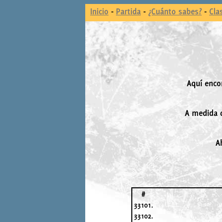
Inicio
-
Partida
-
¿Cuánto sabes?
-
Cla
Aquí enco
A medida q
A
#
33101.
33102.