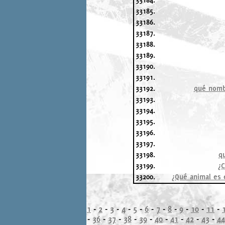
33185.
33186.
33187.
33188.
33189.
33190.
33191.
33192.
qué nombr
33193.
33194.
33195.
33196.
33197.
33198.
qu
33199.
¿C
33200.
¿Qué animal es e
1
-
2
-
3
-
4
-
5
-
6
-
7
-
8
-
9
-
10
-
11
-
-
36
-
37
-
38
-
39
-
40
-
41
-
42
-
43
-
44