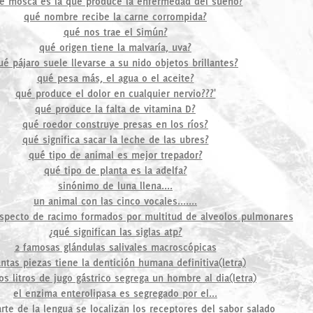
é mosca es la que produce la enfermedad del sueño?
qué nombre recibe la carne corrompida?
qué nos trae el Simún?
qué origen tiene la malvaría, uva?
ué pájaro suele llevarse a su nido objetos brillantes?
qué pesa más, el agua o el aceite?
qué produce el dolor en cualquier nervio???'
qué produce la falta de vitamina D?
qué roedor construye presas en los ríos?
qué significa sacar la leche de las ubres?
qué tipo de animal es mejor trepador?
qué tipo de planta es la adelfa?
sinónimo de luna llena....
un animal con las cinco vocales.......
specto de racimo formados por multitud de alveolos pulmonares
¿qué significan las siglas atp?
2 famosas glándulas salivales macroscópicas
ntas piezas tiene la dentición humana definitiva(letra)
os litros de jugo gástrico segrega un hombre al dia(letra)
el enzima enterolipasa es segregado por el...
rte de la lengua se localizan los receptores del sabor salado