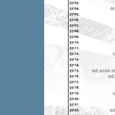
33103.
33104.
de
33105.
33106.
33107.
33108.
33109.
33110.
33111.
33112.
e
33113.
33114.
33115.
qué animal ma
33116.
qué 
33117.
33118.
33119.
q
33120.
33121.
33122.
qué