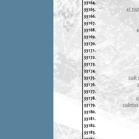
33164.
33165.
el fru
33166.
33167.
33168.
a
33169.
33170.
33171.
33172.
33173.
33174.
33175.
cuál 
33176.
33177.
33178.
c
33179.
cuántos
33180.
33181.
33182.
33183.
33184.