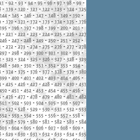
91
-
92
-
93
-
94
-
95
-
96
-
97
-
98
-
99
-
8
-
119
-
120
-
121
-
122
-
123
-
124
-
125
144
-
145
-
146
-
147
-
148
-
149
-
150
-
9
-
170
-
171
-
172
-
173
-
174
-
175
-
176
195
-
196
-
197
-
198
-
199
-
200
-
201
-
0
-
221
-
222
-
223
-
224
-
225
-
226
-
227
246
-
247
-
248
-
249
-
250
-
251
-
252
-
1
-
272
-
273
-
274
-
275
-
276
-
277
-
278
297
-
298
-
299
-
300
-
301
-
302
-
303
-
2
-
323
-
324
-
325
-
326
-
327
-
328
-
329
348
-
349
-
350
-
351
-
352
-
353
-
354
-
3
-
374
-
375
-
376
-
377
-
378
-
379
-
380
399
-
400
-
401
-
402
-
403
-
404
-
405
-
4
-
425
-
426
-
427
-
428
-
429
-
430
-
431
450
-
451
-
452
-
453
-
454
-
455
-
456
-
5
-
476
-
477
-
478
-
479
-
480
-
481
-
482
501
-
502
-
503
-
504
-
505
-
506
-
507
-
6
-
527
-
528
-
529
-
530
-
531
-
532
-
533
552
-
553
-
554
-
555
-
556
-
557
-
558
-
7
-
578
-
579
-
580
-
581
-
582
-
583
-
584
603
-
604
-
605
-
606
-
607
-
608
-
609
-
8
-
629
-
630
-
631
-
632
-
633
-
634
-
635
654
-
655
-
656
-
657
-
658
-
659
-
660
-