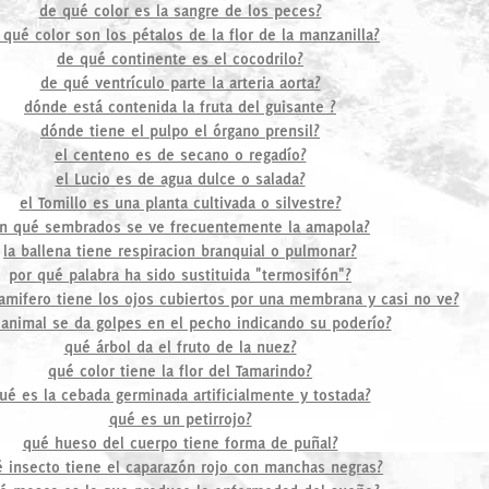
de qué color es la sangre de los peces?
 qué color son los pétalos de la flor de la manzanilla?
de qué continente es el cocodrilo?
de qué ventrículo parte la arteria aorta?
dónde está contenida la fruta del guisante ?
dónde tiene el pulpo el órgano prensil?
el centeno es de secano o regadío?
el Lucio es de agua dulce o salada?
el Tomillo es una planta cultivada o silvestre?
n qué sembrados se ve frecuentemente la amapola?
la ballena tiene respiracion branquial o pulmonar?
por qué palabra ha sido sustituida "termosifón"?
mifero tiene los ojos cubiertos por una membrana y casi no ve?
animal se da golpes en el pecho indicando su poderío?
qué árbol da el fruto de la nuez?
qué color tiene la flor del Tamarindo?
ué es la cebada germinada artificialmente y tostada?
qué es un petirrojo?
qué hueso del cuerpo tiene forma de puñal?
 insecto tiene el caparazón rojo con manchas negras?