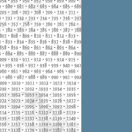
9
-
680
-
681
-
682
-
683
-
684
-
685
-
686
705
-
706
-
707
-
708
-
709
-
710
-
711
-
0
-
731
-
732
-
733
-
734
-
735
-
736
-
737
756
-
757
-
758
-
759
-
760
-
761
-
762
-
1
-
782
-
783
-
784
-
785
-
786
-
787
-
788
807
-
808
-
809
-
810
-
811
-
812
-
813
-
2
-
833
-
834
-
835
-
836
-
837
-
838
-
839
858
-
859
-
860
-
861
-
862
-
863
-
864
-
3
-
884
-
885
-
886
-
887
-
888
-
889
-
890
909
-
910
-
911
-
912
-
913
-
914
-
915
-
4
-
935
-
936
-
937
-
938
-
939
-
940
-
941
960
-
961
-
962
-
963
-
964
-
965
-
966
-
5
-
986
-
987
-
988
-
989
-
990
-
991
-
992
009
-
1010
-
1011
-
1012
-
1013
-
1014
-
030
-
1031
-
1032
-
1033
-
1034
-
1035
-
051
-
1052
-
1053
-
1054
-
1055
-
1056
-
072
-
1073
-
1074
-
1075
-
1076
-
1077
-
093
-
1094
-
1095
-
1096
-
1097
-
1098
-
114
-
1115
-
1116
-
1117
-
1118
-
1119
-
135
-
1136
-
1137
-
1138
-
1139
-
1140
-
156
-
1157
-
1158
-
1159
-
1160
-
1161
-
177
-
1178
-
1179
-
1180
-
1181
-
1182
-