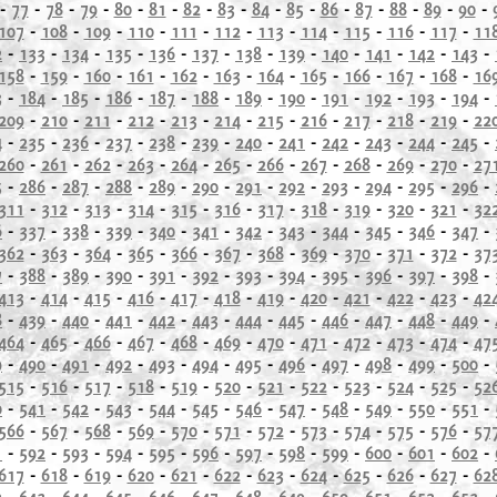
-
77
-
78
-
79
-
80
-
81
-
82
-
83
-
84
-
85
-
86
-
87
-
88
-
89
-
90
-
107
-
108
-
109
-
110
-
111
-
112
-
113
-
114
-
115
-
116
-
117
-
11
2
-
133
-
134
-
135
-
136
-
137
-
138
-
139
-
140
-
141
-
142
-
143
-
158
-
159
-
160
-
161
-
162
-
163
-
164
-
165
-
166
-
167
-
168
-
16
3
-
184
-
185
-
186
-
187
-
188
-
189
-
190
-
191
-
192
-
193
-
194
-
209
-
210
-
211
-
212
-
213
-
214
-
215
-
216
-
217
-
218
-
219
-
22
4
-
235
-
236
-
237
-
238
-
239
-
240
-
241
-
242
-
243
-
244
-
245
-
260
-
261
-
262
-
263
-
264
-
265
-
266
-
267
-
268
-
269
-
270
-
27
5
-
286
-
287
-
288
-
289
-
290
-
291
-
292
-
293
-
294
-
295
-
296
-
311
-
312
-
313
-
314
-
315
-
316
-
317
-
318
-
319
-
320
-
321
-
32
6
-
337
-
338
-
339
-
340
-
341
-
342
-
343
-
344
-
345
-
346
-
347
-
362
-
363
-
364
-
365
-
366
-
367
-
368
-
369
-
370
-
371
-
372
-
37
7
-
388
-
389
-
390
-
391
-
392
-
393
-
394
-
395
-
396
-
397
-
398
-
413
-
414
-
415
-
416
-
417
-
418
-
419
-
420
-
421
-
422
-
423
-
42
8
-
439
-
440
-
441
-
442
-
443
-
444
-
445
-
446
-
447
-
448
-
449
-
464
-
465
-
466
-
467
-
468
-
469
-
470
-
471
-
472
-
473
-
474
-
47
9
-
490
-
491
-
492
-
493
-
494
-
495
-
496
-
497
-
498
-
499
-
500
-
515
-
516
-
517
-
518
-
519
-
520
-
521
-
522
-
523
-
524
-
525
-
52
0
-
541
-
542
-
543
-
544
-
545
-
546
-
547
-
548
-
549
-
550
-
551
-
566
-
567
-
568
-
569
-
570
-
571
-
572
-
573
-
574
-
575
-
576
-
57
1
-
592
-
593
-
594
-
595
-
596
-
597
-
598
-
599
-
600
-
601
-
602
-
617
-
618
-
619
-
620
-
621
-
622
-
623
-
624
-
625
-
626
-
627
-
62
2
-
643
-
644
-
645
-
646
-
647
-
648
-
649
-
650
-
651
-
652
-
653
-