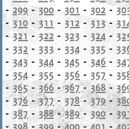
-
299
-
300
-
301
-
302
-
30
-
310
-
311
-
312
-
313
-
31
-
321
-
322
-
323
-
324
-
32
-
332
-
333
-
334
-
335
-
33
-
343
-
344
-
345
-
346
-
34
-
354
-
355
-
356
-
357
-
35
-
365
-
366
-
367
-
368
-
36
-
376
-
377
-
378
-
379
-
38
-
387
-
388
-
389
-
390
-
39
-
398
-
399
-
400
-
401
-
40