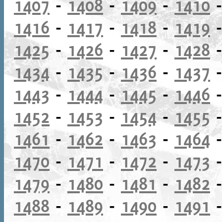
1407
-
1408
-
1409
-
1410
1416
-
1417
-
1418
-
1419
1425
-
1426
-
1427
-
1428
1434
-
1435
-
1436
-
1437
1443
-
1444
-
1445
-
1446
1452
-
1453
-
1454
-
1455
1461
-
1462
-
1463
-
1464
1470
-
1471
-
1472
-
1473
1479
-
1480
-
1481
-
1482
1488
-
1489
-
1490
-
1491