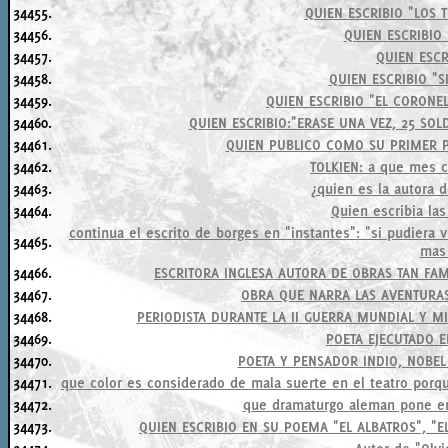
34455.
QUIEN ESCRIBIO "LOS
34456.
QUIEN ESCRIBIO 
34457.
QUIEN ESCR
34458.
QUIEN ESCRIBIO "S
34459.
QUIEN ESCRIBIO "EL CORONEL
34460.
QUIEN ESCRIBIO:"ERASE UNA VEZ, 25 SO
34461.
QUIEN PUBLICO COMO SU PRIMER P
34462.
TOLKIEN: a que mes 
34463.
¿quien es la autora d
34464.
Quien escribia las
continua el escrito de borges en "instantes": "si pudiera 
34465.
mas 
34466.
ESCRITORA INGLESA AUTORA DE OBRAS TAN FA
34467.
OBRA QUE NARRA LAS AVENTURAS
34468.
PERIODISTA DURANTE LA II GUERRA MUNDIAL Y MI
34469.
POETA EJECUTADO 
34470.
POETA Y PENSADOR INDIO, NOBEL 
34471.
que color es considerado de mala suerte en el teatro porq
34472.
que dramaturgo aleman pone en
34473.
QUIEN ESCRIBIO EN SU POEMA "EL ALBATROS", "