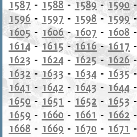
1587
-
1588
-
1589
-
1590
1596
-
1597
-
1598
-
1599
1605
-
1606
-
1607
-
1608
1614
-
1615
-
1616
-
1617
1623
-
1624
-
1625
-
1626
1632
-
1633
-
1634
-
1635
1641
-
1642
-
1643
-
1644
1650
-
1651
-
1652
-
1653
1659
-
1660
-
1661
-
1662
1668
-
1669
-
1670
-
1671