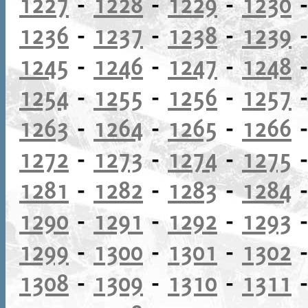
1227
-
1228
-
1229
-
1230
1236
-
1237
-
1238
-
1239
1245
-
1246
-
1247
-
1248
1254
-
1255
-
1256
-
1257
1263
-
1264
-
1265
-
1266
1272
-
1273
-
1274
-
1275
1281
-
1282
-
1283
-
1284
1290
-
1291
-
1292
-
1293
1299
-
1300
-
1301
-
1302
1308
-
1309
-
1310
-
1311