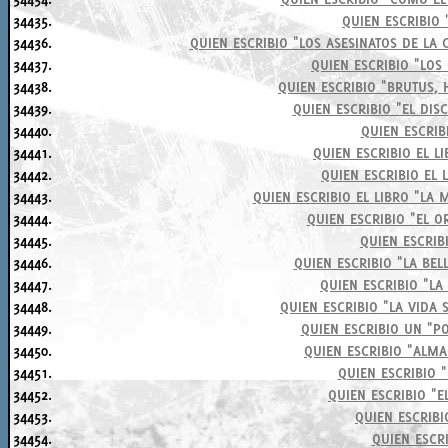
34435.
QUIEN ESCRIBIO 
34436.
QUIEN ESCRIBIO "LOS ASESINATOS DE LA
34437.
QUIEN ESCRIBIO "LOS
34438.
QUIEN ESCRIBIO "BRUTUS, 
34439.
QUIEN ESCRIBIO "EL DI
34440.
QUIEN ESCRIB
34441.
QUIEN ESCRIBIO EL L
34442.
QUIEN ESCRIBIO EL 
34443.
QUIEN ESCRIBIO EL LIBRO "LA M
34444.
QUIEN ESCRIBIO "EL O
34445.
QUIEN ESCRIB
34446.
QUIEN ESCRIBIO "LA BEL
34447.
QUIEN ESCRIBIO "LA
34448.
QUIEN ESCRIBIO "LA VIDA 
34449.
QUIEN ESCRIBIO UN "P
34450.
QUIEN ESCRIBIO "ALM
34451.
QUIEN ESCRIBIO 
34452.
QUIEN ESCRIBIO "
34453.
QUIEN ESCRIBI
34454.
QUIEN ESCRI