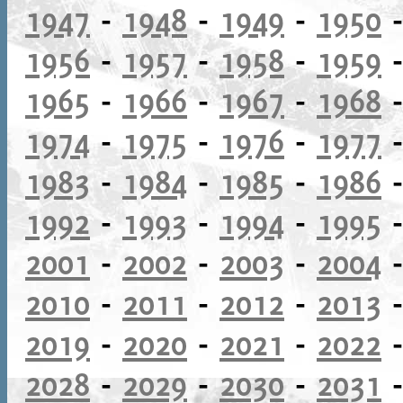
1947
-
1948
-
1949
-
1950
1956
-
1957
-
1958
-
1959
1965
-
1966
-
1967
-
1968
1974
-
1975
-
1976
-
1977
1983
-
1984
-
1985
-
1986
1992
-
1993
-
1994
-
1995
2001
-
2002
-
2003
-
2004
2010
-
2011
-
2012
-
2013
2019
-
2020
-
2021
-
2022
2028
-
2029
-
2030
-
2031