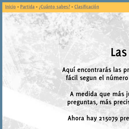
Inicio
-
Partida
-
¿Cuánto sabes?
-
Clasificación
Las
Aquí encontrarás las p
fácil segun el número
A medida que más j
preguntas, más precis
Ahora hay 215079 preg