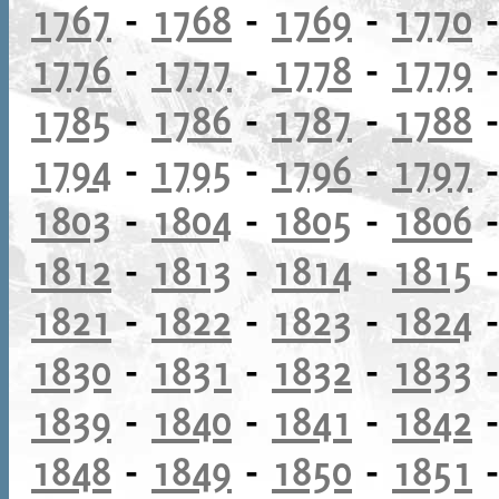
1767
-
1768
-
1769
-
1770
1776
-
1777
-
1778
-
1779
1785
-
1786
-
1787
-
1788
1794
-
1795
-
1796
-
1797
1803
-
1804
-
1805
-
1806
1812
-
1813
-
1814
-
1815
1821
-
1822
-
1823
-
1824
1830
-
1831
-
1832
-
1833
1839
-
1840
-
1841
-
1842
1848
-
1849
-
1850
-
1851