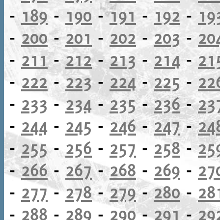
-
189
-
190
-
191
-
192
-
19
-
200
-
201
-
202
-
203
-
20
-
211
-
212
-
213
-
214
-
21
-
222
-
223
-
224
-
225
-
22
-
233
-
234
-
235
-
236
-
23
-
244
-
245
-
246
-
247
-
24
-
255
-
256
-
257
-
258
-
25
-
266
-
267
-
268
-
269
-
27
-
277
-
278
-
279
-
280
-
28
-
288
-
289
-
290
-
291
-
29