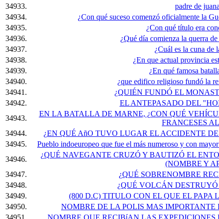
34933.
padre de juana
34934.
¿Con qué suceso comenzó oficialmente la Gu
34935.
¿Con qué título era co
34936.
¿Qué día comienza la querra de
34937.
¿Cuál es la cuna de l
34938.
¿En que actual provincia e
34939.
¿En qué famosa batall
34940.
¿que edifico religioso fundó la 
34941.
¿QUIÉN FUNDÓ EL MONAST
34942.
EL ANTEPASADO DEL "HOM
EN LA BATALLA DE MARNE, ¿CON QUÉ VEHÍC
34943.
FRANCESES AL
34944.
¿EN QUÉ AñO TUVO LUGAR EL ACCIDENTE D
34945.
Pueblo indoeuropeo que fue el más numeroso y con mayor d
¿QUÉ NAVEGANTE CRUZÓ Y BAUTIZÓ EL ENT
34946.
(NOMBRE Y A
34947.
¿QUÉ SOBRENOMBRE RECIB
34948.
¿QUÉ VOLCÁN DESTRUYÓ P
34949.
(800 D.C) TITULO CON EL QUE EL PAP
34950.
NOMBRE DE LA POLIS MAS IMPORTANTE 
34951.
NOMBRE QUE RECIBíAN LAS EXPEDICIONES