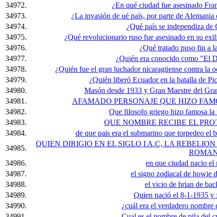
34972.
¿En qué ciudad fue asesinado Fra
34973.
¿La invasión de ué país, por parte de Alemania e
34974.
¿Qué país se independiza de
34975.
¿Qué revolucionario ruso fue asesinado en su exi
34976.
¿Qué tratado puso fin a l
34977.
¿Quién era conocido como "El D
34978.
¿Quién fue el gran luchador nicaragüense contra la 
34979.
¿Quién liberó Ecuador en la batalla de Pi
34980.
Masón desde 1933 y Gran Maestre del Gran
34981.
AFAMADO PERSONAJE QUE HIZO FAMO
34982.
Que filosofo griego hizo famosa la
34983.
QUE NOMBRE RECIBE EL PRO
34984.
de que pais era el submarino que torpedeo el 
QUIEN DIRIGIO EN EL SIGLO I A.C, LA REBELIO
34985.
ROMA
34986.
en que ciudad nacio el
34987.
el signo zodiacal de howie d
34988.
el vicio de brian de bac
34989.
Quien nació el 8-1-1935 y 
34990.
¿cuál era el verdadero nombre
34991.
Cual es el nombre de pila del