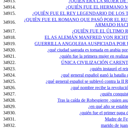
34913.
¿QUIÉN ERA LA MUJER DE
34914.
¿QUIÉN FUE EL HERMANO 
34915.
¿QUIÉN FUE EL REY LEGENDARIO DE LOS T
¿QUIÉN FUE EL ROMANO QUE PASÓ POR EL RU
34916.
ARMADO HACI
34917.
¿QUIÉN FUE EL ÚLTIMO 
34918.
EL AS ALEMÁN MANFRED VON RICHT
34919.
GUERRILLA ANGOLEñA AUSPICIADA POR U
34920.
¿qué ciudad sagrada es tomada en arabia po
34921.
¿quién fue la primera mujer en realiza
34922.
ÚNICA CIVILIZACIÓN CAREN
34923.
¿quién instauró el rei
34924.
¿qué general español ganó la batalla
34925.
¿qué general español se sublevó contra la II
34926.
¿qué nombre recibe la revolució
34927.
¿quién conquis
34928.
Tras la caída de Robespierre ¿quien asu
34929.
¿en qué año se estable
34930.
¿quién fue el primer papa de
34931.
Madre de Feli
34932.
marido de juan