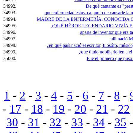
34992.
De qué cantante es "pres
34993.
que enfermedad estuvo a punto de causarle la m
34994.
MADRE DE LA ENFERMERÍA, CONOCIDA 
34995.
¿QUÉ HÉROE LEGENDARIO VIVÍA 
34996.
aparte de inventor que era
34997.
alli nació M
34998.
¿en qué país nació el escritor, filosófo, músic
34999.
¿qué título nobiliario tenía 
35000.
Fue el primero que puso e
1
-
2
-
3
-
4
-
5
-
6
-
7
-
8
-
-
17
-
18
-
19
-
20
-
21
-
22
30
-
31
-
32
-
33
-
34
-
35