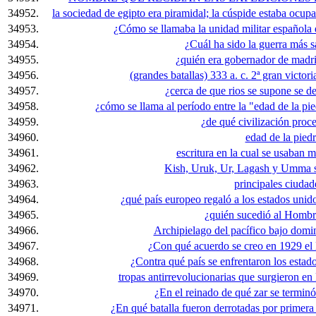
34952.
la sociedad de egipto era piramidal; la cúspide estaba ocupada
34953.
¿Cómo se llamaba la unidad militar española
34954.
¿Cuál ha sido la guerra más sa
34955.
¿quién era gobernador de madr
34956.
(grandes batallas) 333 a. c. 2ª gran victor
34957.
¿cerca de que rios se supone se de
34958.
¿cómo se llama al período entre la "edad de la pie
34959.
¿de qué civilización proc
34960.
edad de la piedr
34961.
escritura en la cual se usaban
34962.
Kish, Uruk, Ur, Lagash y Umma s
34963.
principales ciudad
34964.
¿qué país europeo regaló a los estados unid
34965.
¿quién sucedió al Hombr
34966.
Archipielago del pacífico bajo domi
34967.
¿Con qué acuerdo se creo en 1929 el 
34968.
¿Contra qué país se enfrentaron los estado
34969.
tropas antirrevolucionarias que surgieron en
34970.
¿En el reinado de qué zar se terminó 
34971.
¿En qué batalla fueron derrotadas por primer