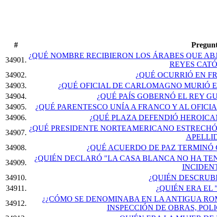
#
Pregun
¿QUÉ NOMBRE RECIBIERON LOS ÁRABES QUE AB
34901.
REYES CATÓ
34902.
¿QUÉ OCURRIÓ EN FR
34903.
¿QUÉ OFICIAL DE CARLOMAGNO MURIÓ E
34904.
¿QUÉ PAÍS GOBERNÓ EL REY GU
34905.
¿QUÉ PARENTESCO UNÍA A FRANCO Y AL OFICIA
34906.
¿QUÉ PLAZA DEFENDIÓ HEROIC
¿QUÉ PRESIDENTE NORTEAMERICANO ESTRECHÓ
34907.
APELLI
34908.
¿QUÉ ACUERDO DE PAZ TERMINÓ 
¿QUIÉN DECLARÓ "LA CASA BLANCA NO HA TE
34909.
INCIDEN
34910.
¿QUIÉN DESCRUB
34911.
¿QUIÉN ERA EL 
¿¿CÓMO SE DENOMINABA EN LA ANTIGUA R
34912.
INSPECCIÓN DE OBRAS, POLIC