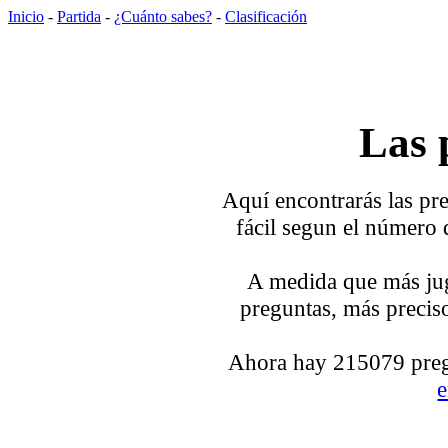
Inicio
-
Partida
-
¿Cuánto sabes?
-
Clasificación
Las 
Aquí encontrarás las pre
fácil segun el número 
A medida que más jug
preguntas, más preciso
Ahora hay 215079 pregu
e