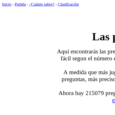
Inicio
-
Partida
-
¿Cuánto sabes?
-
Clasificación
Las 
Aquí encontrarás las pre
fácil segun el número 
A medida que más jug
preguntas, más preciso
Ahora hay 215079 pregu
e