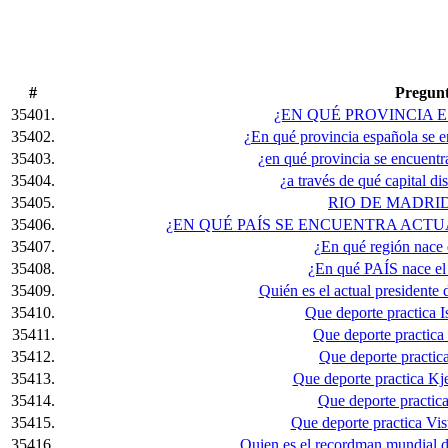
#
Pregun
35401.
¿EN QUÉ PROVINCIA 
35402.
¿En qué provincia española se e
35403.
¿en qué provincia se encuent
35404.
¿a través de qué capital dis
35405.
RIO DE MADRI
35406.
¿EN QUÉ PAÍS SE ENCUENTRA ACT
35407.
¿En qué región nace 
35408.
¿En qué PAÍS nace el
35409.
Quién es el actual presidente
35410.
Que deporte practica 
35411.
Que deporte practica
35412.
Que deporte practi
35413.
Que deporte practica Kj
35414.
Que deporte practic
35415.
Que deporte practica V
35416.
Quien es el recordman mundial d