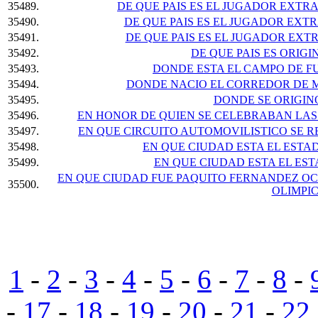
35489.
DE QUE PAIS ES EL JUGADOR EXTR
35490.
DE QUE PAIS ES EL JUGADOR EXTR
35491.
DE QUE PAIS ES EL JUGADOR EXT
35492.
DE QUE PAIS ES ORIG
35493.
DONDE ESTA EL CAMPO DE F
35494.
DONDE NACIO EL CORREDOR DE 
35495.
DONDE SE ORIGIN
35496.
EN HONOR DE QUIEN SE CELEBRABAN LAS
35497.
EN QUE CIRCUITO AUTOMOVILISTICO SE 
35498.
EN QUE CIUDAD ESTA EL ESTA
35499.
EN QUE CIUDAD ESTA EL ES
EN QUE CIUDAD FUE PAQUITO FERNANDEZ O
35500.
OLIMPI
1
-
2
-
3
-
4
-
5
-
6
-
7
-
8
-
-
17
-
18
-
19
-
20
-
21
-
22