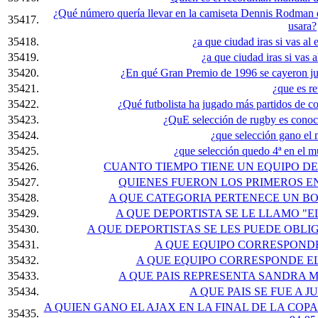
¿Qué número quería llevar en la camiseta Dennis Rodman 
35417.
usara?
35418.
¿a que ciudad iras si vas al
35419.
¿a que ciudad iras si vas 
35420.
¿En qué Gran Premio de 1996 se cayeron ju
35421.
¿que es re
35422.
¿Qué futbolista ha jugado más partidos de 
35423.
¿QuE selección de rugby es cono
35424.
¿que selección gano el
35425.
¿que selección quedo 4ª en el m
35426.
CUANTO TIEMPO TIENE UN EQUIPO D
35427.
QUIENES FUERON LOS PRIMEROS EN
35428.
A QUE CATEGORIA PERTENECE UN BO
35429.
A QUE DEPORTISTA SE LE LLAMO "E
35430.
A QUE DEPORTISTAS SE LES PUEDE OBL
35431.
A QUE EQUIPO CORRESPONDE
35432.
A QUE EQUIPO CORRESPONDE E
35433.
A QUE PAIS REPRESENTA SANDRA
35434.
A QUE PAIS SE FUE A
A QUIEN GANO EL AJAX EN LA FINAL DE LA CO
35435.