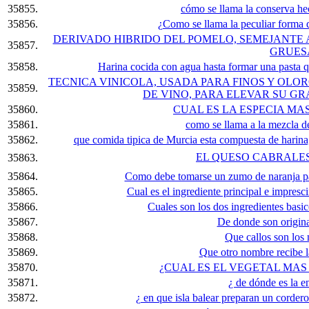
35855.
cómo se llama la conserva he
35856.
¿Como se llama la peculiar forma de
DERIVADO HIBRIDO DEL POMELO, SEMEJANTE A
35857.
GRUES
35858.
Harina cocida con agua hasta formar una pasta que
TECNICA VINICOLA, USADA PARA FINOS Y OLO
35859.
DE VINO, PARA ELEVAR SU G
35860.
CUAL ES LA ESPECIA M
35861.
como se llama a la mezcla de
35862.
que comida tipica de Murcia esta compuesta de harina,
EL QUESO CABRALES E
35863.
35864.
Como debe tomarse un zumo de naranja par
35865.
Cual es el ingrediente principal e impresci
35866.
Cuales son los dos ingredientes basic
35867.
De donde son origina
35868.
Que callos son los
35869.
Que otro nombre recibe la 
35870.
¿CUAL ES EL VEGETAL MA
35871.
¿ de dónde es la e
35872.
¿ en que isla balear preparan un cordero