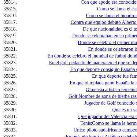
35814.
Con que apodo era conocido 
35815.
Como se llama el est
35816.
Como se llama el hipodro
35817.
Contra que equipo debuto Alberto
35818.
De que nacionalidad es el t
35819.
Donde se celebraban en su primer
35820.
Donde se celebro el primer mu
35821.
En donde se celebraron l
35822.
En donde se celebro el mundial de futbol dond
35823.
En el golf pedacito de madera en el que se dep
35824.
En que deporte consiguio España 
35825.
En que deporte fue fa
35826.
En que olimpiada gano España la m
35827.
Gimnasia artistica femenina
35828.
Golf:Nombre de zona de hierba ras
35829.
Jugador de Golf conocido
35830.
Que es un ye
35831.
Que jugador del Valencia era
35832.
Tenis:Como se llama la herm
35833.
Unico piloto sudafricano campe
35834.
¿En qué año logró el Atlético de Madr