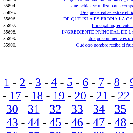
35894.
que bebida se utiliza para acompañ
35895.
De que cereal se extrae el 
35896.
DE QUE ISLA ES PROPIA LA 
35897.
Principal ingrediente
35898.
INGREDIENTE PRINCIPAL DE
35899.
de que continente es ori
35900.
Qué otro nombre recibe el fru
1
-
2
-
3
-
4
-
5
-
6
-
7
-
8
-
-
17
-
18
-
19
-
20
-
21
-
22
30
-
31
-
32
-
33
-
34
-
35
43
-
44
-
45
-
46
-
47
-
48