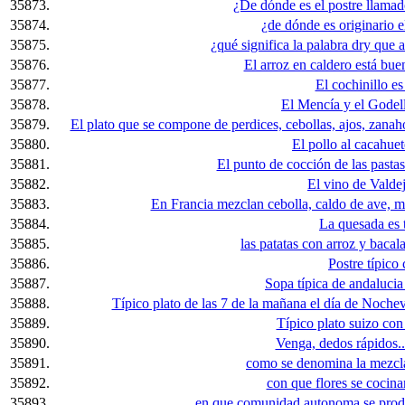
35873.
¿De dónde es el postre llamad
35874.
¿de dónde es originario e
35875.
¿qué significa la palabra dry que 
35876.
El arroz en caldero está bue
35877.
El cochinillo es
35878.
El Mencía y el Godel
35879.
El plato que se compone de perdices, cebollas, ajos, zanahor
35880.
El pollo al cacahuet
35881.
El punto de cocción de las pastas 
35882.
El vino de Valde
35883.
En Francia mezclan cebolla, caldo de ave, man
35884.
La quesada es 
35885.
las patatas con arroz y bac
35886.
Postre típico 
35887.
Sopa típica de andalucia
35888.
Típico plato de las 7 de la mañana el día de Nochevie
35889.
Típico plato suizo con
35890.
Venga, dedos rápidos...
35891.
como se denomina la mezcla
35892.
con que flores se cocina
35893.
en que comunidad autonoma se produ