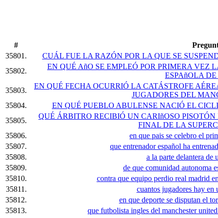
#
Pregun
35801.
CUÁL FUE LA RAZÓN POR LA QUE SE SUSPEND
EN QUÉ AñO SE EMPLEÓ POR PRIMERA VEZ L
35802.
ESPAñOLA DE
EN QUÉ FECHA OCURRIÓ LA CATÁSTROFE AÉRE
35803.
JUGADORES DEL MAN
35804.
EN QUÉ PUEBLO ABULENSE NACIÓ EL CICLI
QUÉ ÁRBITRO RECIBIÓ UN CARIñOSO PISOTÓN
35805.
FINAL DE LA SUPER
35806.
en que pais se celebro el pri
35807.
que entrenador español ha entrenad
35808.
a la parte delantera de 
35809.
de que comunidad autonoma es 
35810.
contra que equipo perdio real madrid e
35811.
cuantos jugadores hay en 
35812.
en que deporte se disputan el to
35813.
que futbolista ingles del manchester united