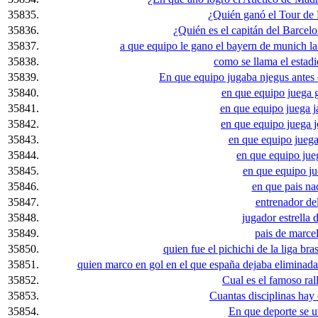
35835.
¿Quién ganó el Tour de 
35836.
¿Quién es el capitán del Barce
35837.
a que equipo le gano el bayern de munich la
35838.
como se llama el estad
35839.
En que equipo jugaba njegus antes d
35840.
en que equipo juega 
35841.
en que equipo juega 
35842.
en que equipo juega 
35843.
en que equipo juega
35844.
en que equipo jueg
35845.
en que equipo j
35846.
en que pais nac
35847.
entrenador de
35848.
jugador estrella 
35849.
pais de marce
35850.
quien fue el pichichi de la liga br
35851.
quien marco en gol en el que españa dejaba eliminada
35852.
Cual es el famoso ra
35853.
Cuantas disciplinas hay 
35854.
En que deporte se uti