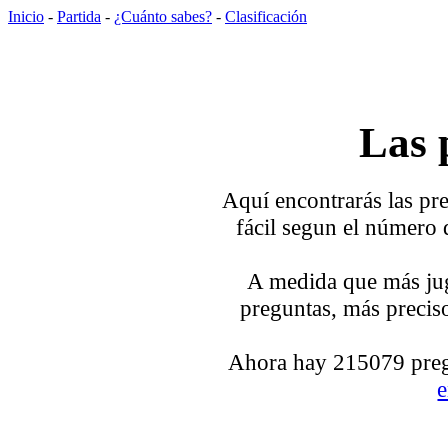
Inicio
-
Partida
-
¿Cuánto sabes?
-
Clasificación
Las 
Aquí encontrarás las pre
fácil segun el número 
A medida que más jug
preguntas, más preciso
Ahora hay 215079 pregu
e