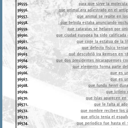
36555.
para que sirve la molecula
36556.
que animal era adiestrado en el anti
36557.
que animal se repite en lo
36558.
que bebida estaba anunciando mich
36559.
que cataratas se helaron por uni
36560.
que ciudad europea ha sido calificada 
36561.
que coge la estatua de la 
36562.
que defecto fisico teni
36563.
qué descubrió Ira Remsen en 18
36564.
que dos presidentes nicaraguenses co
36565.
que elemento forma parte del 
36566.
que es un
36567.
que es un
36568.
que fundo henri duna
36569.
que ictinio
36570.
que islas aparecen en 
36571.
que le falta al ado
36572.
que nombre reciben los p
36573.
que oficio tenia el españ
36574.
que periodico fue hasta el 1