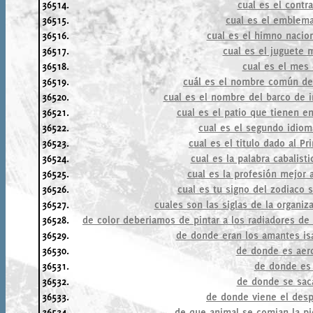
36514.
cual es el contr
36515.
cual es el emblem
36516.
cual es el himno nacion
36517.
cual es el juguete 
36518.
cual es el mes 
36519.
cuál es el nombre común de
36520.
cual es el nombre del barco de 
36521.
cual es el patio que tienen e
36522.
cual es el segundo idio
36523.
cual es el titulo dado al P
36524.
cual es la palabra cabalist
36525.
cual es la profesión mejor
36526.
cual es tu signo del zodiaco 
36527.
cuales son las siglas de la organiz
36528.
de color deberiamos de pintar a los radiadores de
36529.
de donde eran los amantes isa
36530.
de donde es aero
36531.
de donde es
36532.
de donde se sac
36533.
de donde viene el desp
36534.
de que animal se comian la pie