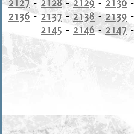
2127
-
2128
-
2129
-
2130
2136
-
2137
-
2138
-
2139
2145
-
2146
-
2147