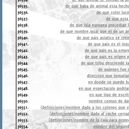
36535.
de que baba de animal esta hecho
36536.
de que color luce
36537.
de que esta
36538.
de que isla europea procedian 
36539.
de que nombre,igual que el de un ant
36540.
de que pais asiatico se cree
36541.
de que pais es el je
36542.
de que pais es la empre
36543.
de que pais es origen e
36544.
de que tribu desciende la
36545.
de quienes fue 
36546.
direccion que tomaria
36547.
en donde se puede ha
36548.
en que espectaculo podrias
36549.
en que tipo de escrit
36550.
nombre comun de dat
36551.
(definiciones)nombre dado a los colonos que v
36552.
(definiciones)nombre dado al coche cerra
36553.
(definiciones)nombre de la caja para prot
36554.
nombre del segund