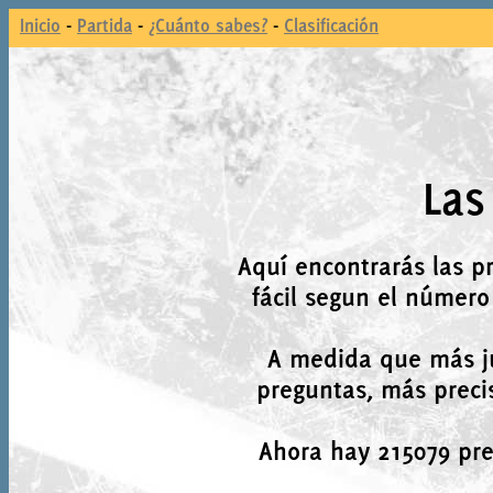
Inicio
-
Partida
-
¿Cuánto sabes?
-
Clasificación
Las
Aquí encontrarás las p
fácil segun el número
A medida que más j
preguntas, más precis
Ahora hay 215079 preg