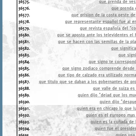
36575.
que prenda de ves
36576.
que prenda 
36577.
que prision de la costa oeste d
36578.
que representante español fue al en
36579.
que revista española del "c
36580.
que se aposto ante los televidentes el
36581.
que se hacen con las semillas de la pla
36582.
que signific
36583.
que sign
36584.
que signo te correspond
36585.
que signo zodiaco comprende desde 
36586.
que tipo de calzado era utilizado norm
36587.
que titulo que se daban a los gobernantes de prov
36588.
que valle de suiza e
36589.
quien dijo "dejad que los mu
36590.
quien dijo "despue
36591.
quien era en chicago lo que l
36592.
quien es el europeo mas 
36593.
quien es la cuñada de
36594.
quien fue el preside
36595.
quien usa 