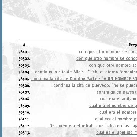
#
Pre
36501.
con que otro nombre se cono
36502.
con que otro nombre se conoc
36503.
con que otro nombre s
36504.
continua la cita de Allais : " !ah, el eterno femen
36505.
continua la cita de Dorothy Parker: "A UN HOMBRE SOL
36506.
continua la cita de Quevedo: "no se puede
36507.
contra quien navega
36508.
cual era el antigu
36509.
cual era el nombre de p
36510.
cual era el nombre
36511.
cual era el nombre p
36512.
De quién era el retrato que habia en las ca
36513.
cual es el apellido