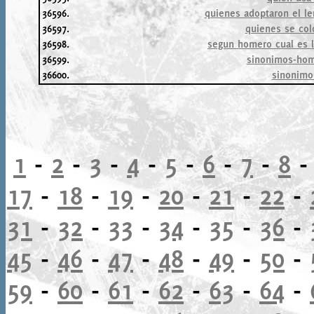
36596.
quienes adoptaron el le
36597.
quienes se col
36598.
segun homero cual es la
36599.
sinonimos-hom
36600.
sinonimo
1
-
2
-
3
-
4
-
5
-
6
-
7
-
8
17
-
18
-
19
-
20
-
21
-
22
-
31
-
32
-
33
-
34
-
35
-
36
-
45
-
46
-
47
-
48
-
49
-
50
-
59
-
60
-
61
-
62
-
63
-
64
-