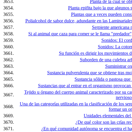
3653.
Planta de la cual se obt
3654.
Planta epifita bajo la que algunos 
3655.
Plantas que a veces pueden cons
3656.
Polialcohol de sabor dulce, adundante en las Laminariales
3657.
Serpiente americana m
3658.
Si al animal que caza para comer se le llama "predador"
3659.
Sonidos: El corde
3660.
Sonidos: La cotorra .
3661.
Su función es dirigir los movimientos d
3662.
Suborden de una culebra arb
3663.
Suministrar o
3664.
Sustancia pulverulenta que se obtiene tras mo
3665.
Sustancia sólida o pastosa que 
3666.
Sustancias que al entrar en el organismo provocan 
Tejido u órgano del cuerpo animal caracterizado por su ca
3667.
nervioso
Una de las categorías utilizadas en la clasificación de los s
3668.
formar un o
3669.
Unidades elementales de
3670.
¿De qué color son las crías rec
3671.
¿En qué comunidad autónoma se encuentra el hay