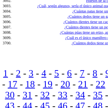
3692.
Huesos de la c
3693.
¿Cuál, según algunos, sería el único animal que
3694.
¿Cuántas patas tiene un 
3695.
¿Cuántos dedos tiene un 
3696.
¿Cuántos dientes tiene un cac
3697.
¿Cuántos dientes tiene un pe
3698.
¿Cuántas púas tiene un erizo, a
3699.
¿Cuál es el único mamífero 
3700.
¿Cuántos dedos tiene un 
1
-
2
-
3
-
4
-
5
-
6
-
7
-
8
-
-
17
-
18
-
19
-
20
-
21
-
22
30
-
31
-
32
-
33
-
34
-
35
43
-
44
-
45
-
46
-
47
-
48