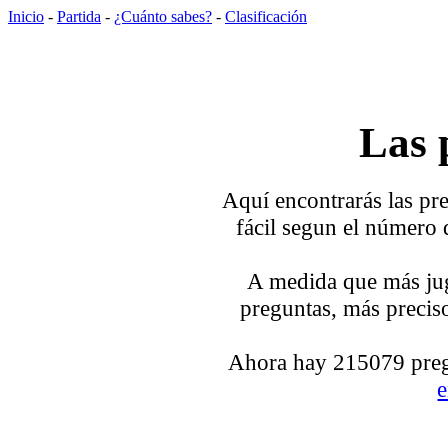
Inicio
-
Partida
-
¿Cuánto sabes?
-
Clasificación
Las 
Aquí encontrarás las pre
fácil segun el número 
A medida que más jug
preguntas, más preciso
Ahora hay 215079 pregu
e