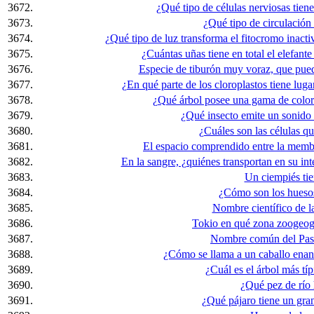
3672.
¿Qué tipo de células nerviosas tiene
3673.
¿Qué tipo de circulación 
3674.
¿Qué tipo de luz transforma el fitocromo inacti
3675.
¿Cuántas uñas tiene en total el elefante
3676.
Especie de tiburón muy voraz, que puede
3677.
¿En qué parte de los cloroplastos tiene lugar
3678.
¿Qué árbol posee una gama de colore
3679.
¿Qué insecto emite un sonido
3680.
¿Cuáles son las células q
3681.
El espacio comprendido entre la membr
3682.
En la sangre, ¿quiénes transportan en su in
3683.
Un ciempiés tie
3684.
¿Cómo son los huesos
3685.
Nombre científico de l
3686.
Tokio en qué zona zoogeogr
3687.
Nombre común del Pass
3688.
¿Cómo se llama a un caballo ena
3689.
¿Cuál es el árbol más típ
3690.
¿Qué pez de río
3691.
¿Qué pájaro tiene un gran