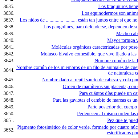
3635.
Los braquiuros tienen
3636.
Los equinodermos son animal
3637.
Los nidos de .............. .......... están tan juntos entre sí qu
3638.
Los pangolines, para defenderse, dependen de su du
3639.
Macho cabr
3640.
Mayor tortuga v
3641.
Moléculas orgánicas caracterizadas por pos
3642.
Molusco bivalvo comestible, que vive fijado a las
3643.
Nombre común de la L
Nombre común de los miembros de un filo de animales de cuer
3644.
de naturaleza c
3645.
Nombre dado al reptil saurio de cabeza y cola pu
3646.
Orden de mamíferos sin placenta, con c
3647.
Para cuántos días puede un c
3648.
Para las gaviotas el cambio de mareas es una g
3649.
Parte posterior del cuerpo
3650.
Pertenecen al mismo orden las m
3651.
Pez que te pued
Pigmento fotosintético de color verde, formado por cuatro núc
3652.
esterificados por 