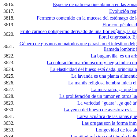
3616.
Especie de palmera que abunda en las zonas 
3617.
Evolución regr
3618.
Fermento contenido en la mucosa del estómago de los
3619.
Flor con pétalos d
Fruto carnoso polispermo derivado de una flor epígina, la pa
3620.
floral engrosado. E
Género de gusanos nematodos que parasitan el intestino del
3621.
llamada lombriz i
3622.
La buganvilla, es un arb
3623.
La coloración marrón oscuro y negra indica no
3624.
La elasticidad del hueso está dada, principalm
3625.
La lavanda es una planta alimentic
3626.
La mantis religiosa hembra inicia el
3627.
La musaraña, ¿a qué fa
3628.
La proliferación de un tumor en otros lu
3629.
La variedad "guara", ¿a qué ár
3630.
La yema del huevo de avestruz es la ...
3631.
Larva acuática de las ranas que
3632.
Las orugas son la forma inm
3633.
Longevidad de los alc
3634.
Longitud máxima del tiburón ball