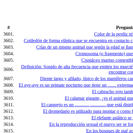
#
Pregunt
3601.
Color de la perdiz ni
3602.
Cotiledón de forma elíptica que se encuentra en contacto 
3603.
Crías de un mismo animal que según la edad se lla
3604.
Cromosoma (o fragmento) que 
3605.
Crustáceo marino comestible
Definición: Sonido de alta frecuencia que emiten los murciél
3606.
encontrar co
3607.
Diente largo y afilado, típico de los mamíferos ca
3608.
El aye-aye es un primate nocturno que tiene un ....... extrema
3609.
El cabracho rojo tamb
3610.
El calamar gigante, ¿es el animal qu
3611.
El cangrejo es un ............ ............. que está 
3612.
El dromedario es utilizado para montar o como besti
3613.
El elefante asiático se
3614.
En la reproducción sexual el nuevo ser se for
3615.
En los bosques de qué zo