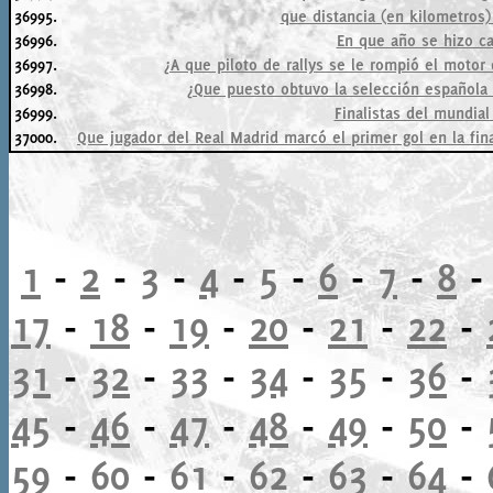
36995.
que distancia (en kilometros)
36996.
En que año se hizo c
36997.
¿A que piloto de rallys se le rompió el motor
36998.
¿Que puesto obtuvo la selección española 
36999.
Finalistas del mundial
37000.
Que jugador del Real Madrid marcó el primer gol en la fin
1
-
2
-
3
-
4
-
5
-
6
-
7
-
8
17
-
18
-
19
-
20
-
21
-
22
-
31
-
32
-
33
-
34
-
35
-
36
-
45
-
46
-
47
-
48
-
49
-
50
-
59
-
60
-
61
-
62
-
63
-
64
-