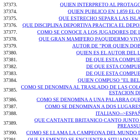
37373.
QUIEN INTERPRETO AL PROTAGO
37374.
QUIEN PUBLICO EN 1.859 EL 
37375.
QUE ESTRECHO SEPARA LAS ISL
37376.
QUE DISCIPLINA DEPORTIVA PRACTICA EL DEP
37377.
COMO SE CONOCE A LOS JUGADORES DE 
37378.
QUE GRAN MAMIFERO PAQUIDERMO VIVE
37379.
AUTOR DE "POR QUIEN DO
37380.
QUIEN ES EL AUTOR DEL 
37381.
DE QUE ESTA COMPUE
37382.
DE QUE ESTA COMPU
37383.
DE QUE ESTA COMPUE
37384.
QUIEN COMPUSO "EL BE
COMO SE DENOMINA AL TRASLADO DE LAS COL
37385.
ESTACION D
37386.
COMO SE DENOMINA A UNA PALABRA QUE
37387.
COMO SE DENOMINAN A DOS LUGARES
37388.
ITALIANO-->ESPA
QUE CANTANTE BRITANICO CANTO JUNTO 
37389.
PREASSU
37390.
COMO SE LLAMA LA CAMPEONA DEL MUNDO DE
37391.
QUE ELEMENTO SE ENCUENTRA SITUADO EN L