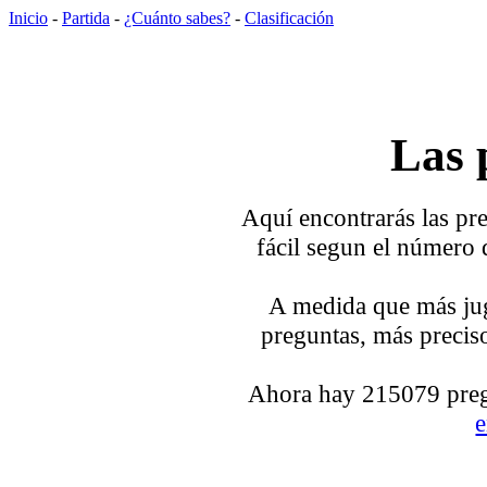
Inicio
-
Partida
-
¿Cuánto sabes?
-
Clasificación
Las 
Aquí encontrarás las pre
fácil segun el número 
A medida que más jug
preguntas, más preciso
Ahora hay 215079 pregu
e