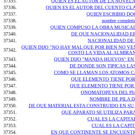
37335.
QUIEN ES EL AUTOR DE LA NOVEL
37336.
QUIEN ES EL AUTOR DEL CUENTO CLA
37337.
QUIEN ESCRIBIO D
37338.
nombre completo
37339.
QUIEN COMPUSO LA OBRA MUSICAL
37340.
DE QUE NACIONALIDAD ER
37341.
NACIONALIDAD DE
QUIEN DIJO "NO HAY MAL QUE POR BIEN NO V
37342.
COSTO LA VIDA AL ALMIR
37343.
QUIEN DIJO "MANDA HUEVOS" EN
37344.
DE DONDE SON TIPICAS LA
37345.
COMO SE LLAMAN LOS ATOMOS C
37346.
QUE ELEMENTO TIENE POR
37347.
QUE ELEMENTO TIENE POR
37348.
ONOMATOPEYA DEL PI
37349.
NOMBRE DE PILA 
37350.
DE QUE MATERIAL ESTA CONSTRUIDO EN SU
37351.
QUE APARATO SE UTILIZA PA
37352.
CUAL ES LA CAPIT
37353.
CUAL ES LA CAPI
37354.
EN QUE CONTINENTE SE ENCUENTR