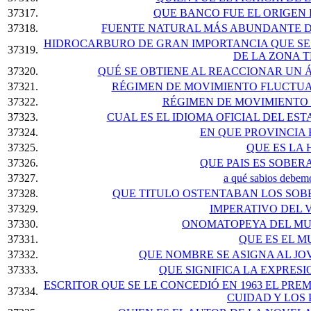
37317.
QUE BANCO FUE EL ORIGEN
37318.
FUENTE NATURAL MÁS ABUNDANTE 
HIDROCARBURO DE GRAN IMPORTANCIA QUE SE 
37319.
DE LA ZONA 
37320.
QUÉ SE OBTIENE AL REACCIONAR UN 
37321.
RÉGIMEN DE MOVIMIENTO FLUCTUA
37322.
RÉGIMEN DE MOVIMIENTO 
37323.
CUAL ES EL IDIOMA OFICIAL DEL E
37324.
EN QUE PROVINCIA 
37325.
QUE ES LA
37326.
QUE PAIS ES SOBER
37327.
a qué sabios debemo
37328.
QUE TITULO OSTENTABAN LOS SOB
37329.
IMPERATIVO DEL 
37330.
ONOMATOPEYA DEL MU
37331.
QUE ES EL 
37332.
QUE NOMBRE SE ASIGNA AL JO
37333.
QUE SIGNIFICA LA EXPRES
ESCRITOR QUE SE LE CONCEDIÓ EN 1963 EL PRE
37334.
CUIDAD Y LOS P