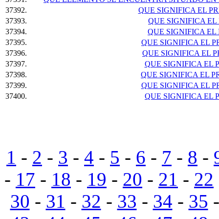
37392.
QUE SIGNIFICA EL PR
37393.
QUE SIGNIFICA EL 
37394.
QUE SIGNIFICA EL 
37395.
QUE SIGNIFICA EL P
37396.
QUE SIGNIFICA EL P
37397.
QUE SIGNIFICA EL P
37398.
QUE SIGNIFICA EL P
37399.
QUE SIGNIFICA EL P
37400.
QUE SIGNIFICA EL P
1
-
2
-
3
-
4
-
5
-
6
-
7
-
8
-
-
17
-
18
-
19
-
20
-
21
-
22
30
-
31
-
32
-
33
-
34
-
35