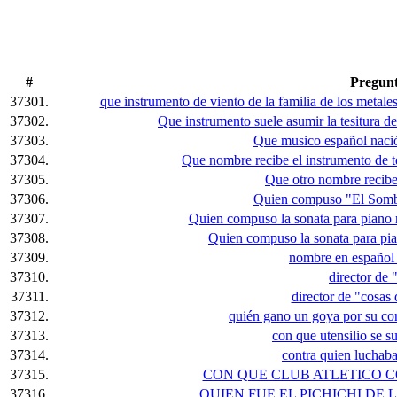
#
Pregun
37301.
que instrumento de viento de la familia de los metal
37302.
Que instrumento suele asumir la tesitura de
37303.
Que musico español naci
37304.
Que nombre recibe el instrumento de te
37305.
Que otro nombre recibe 
37306.
Quien compuso "El Sombr
37307.
Quien compuso la sonata para piano 
37308.
Quien compuso la sonata para pia
37309.
nombre en español
37310.
director de 
37311.
director de "cosas
37312.
quién gano un goya por su co
37313.
con que utensilio se s
37314.
contra quien luchaba
37315.
CON QUE CLUB ATLETICO C
37316.
QUIEN FUE EL PICHICHI DE 