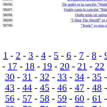
38696.
De quién es la canción "Waitin
38697.
Quién canta la canción "Bi
38698.
Quién tenía un subma
38699.
"I Shot The Sheriff" es 
38700.
"Ironic" es una 
1
-
2
-
3
-
4
-
5
-
6
-
7
-
8
-
-
17
-
18
-
19
-
20
-
21
-
22
30
-
31
-
32
-
33
-
34
-
35
43
-
44
-
45
-
46
-
47
-
48
56
-
57
-
58
-
59
-
60
-
61