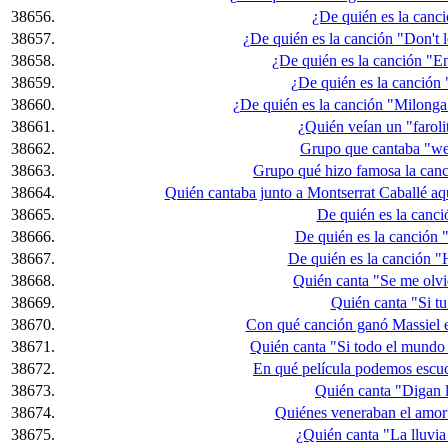
38656.
¿De quién es la canc
38657.
¿De quién es la canción "Don't 
38658.
¿De quién es la canción "
38659.
¿De quién es la canción
38660.
¿De quién es la canción "Milonga 
38661.
¿Quién veían un "farolit
38662.
Grupo que cantaba "we
38663.
Grupo qué hizo famosa la canc
38664.
Quién cantaba junto a Montserrat Caballé aq
38665.
De quién es la canci
38666.
De quién es la canción 
38667.
De quién es la canción "
38668.
Quién canta "Se me olvi
38669.
Quién canta "Si t
38670.
Con qué canción ganó Massiel el
38671.
Quién canta "Si todo el mundo 
38672.
En qué película podemos escu
38673.
Quién canta "Digan 
38674.
Quiénes veneraban el amor
38675.
¿Quién canta "La lluvia