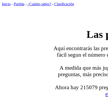
Inicio
-
Partida
-
¿Cuánto sabes?
-
Clasificación
Las 
Aquí encontrarás las pre
fácil segun el número 
A medida que más jug
preguntas, más preciso
Ahora hay 215079 pregu
e