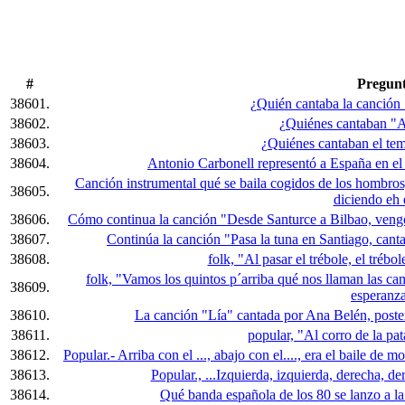
#
Pregun
38601.
¿Quién cantaba la canción
38602.
¿Quiénes cantaban "A
38603.
¿Quiénes cantaban el te
38604.
Antonio Carbonell representó a España en el 
Canción instrumental qué se baila cogidos de los hombros,
38605.
diciendo eh e
38606.
Cómo continua la canción "Desde Santurce a Bilbao, vengo por
38607.
Continúa la canción "Pasa la tuna en Santiago, cant
38608.
folk, "Al pasar el trébole, el trébol
folk, "Vamos los quintos p´arriba qué nos llaman las camp
38609.
esperanz
38610.
La canción "Lía" cantada por Ana Belén, poster
38611.
popular, "Al corro de la pat
38612.
Popular.- Arriba con el ..., abajo con el...., era el baile de
38613.
Popular., ...Izquierda, izquierda, derecha, dere
38614.
Qué banda española de los 80 se lanzo a la