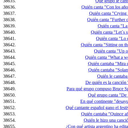
38635.
Qué grupo le cant
38636.
Quién canta "Con los añ
38637.
Quién canta "Crying 
38638.
Quién canta "Further 
38639.
Quién canta "La
38640.
Quién canta "Let´s s
38641.
Quién canta "Lo 
38642.
Quién canta "Sitting on t
38643.
Quién canta "Up o
38644.
Quién canta "What a w
38645.
Quién cantaba "Mira q
38646.
Quién cantaba "Solam
38647.
Quién le cantaba
38648.
De quién es la canció
38649.
Para qué grupo compuso Bruce Sp
38650.
Qué grupo canta "De 
38651.
En qué continente "desay
38652.
Qué cantante español gano el fest
38653.
Quién cantaba "Quince añ
38654.
Quién le hizo una canción
38655.
¿Con qué artista argentino ha edit