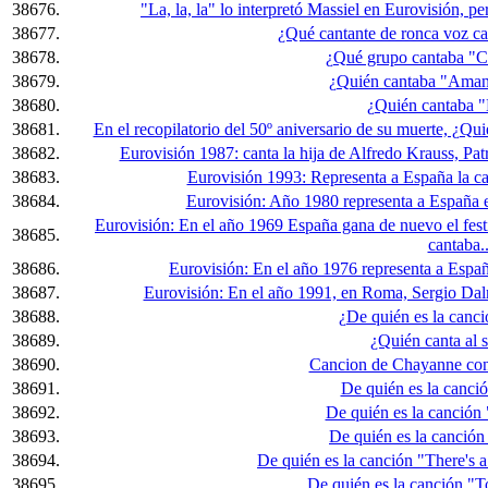
38676.
"La, la, la" lo interpretó Massiel en Eurovisión, pe
38677.
¿Qué cantante de ronca voz c
38678.
¿Qué grupo cantaba "Co
38679.
¿Quién cantaba "Amant
38680.
¿Quién cantaba
38681.
En el recopilatorio del 50º aniversario de su muerte, ¿Q
38682.
Eurovisión 1987: canta la hija de Alfredo Krauss, Patr
38683.
Eurovisión 1993: Representa a España la ca
38684.
Eurovisión: Año 1980 representa a España el
Eurovisión: En el año 1969 España gana de nuevo el fest
38685.
cantaba..
38686.
Eurovisión: En el año 1976 representa a España
38687.
Eurovisión: En el año 1991, en Roma, Sergio Dalm
38688.
¿De quién es la canc
38689.
¿Quién canta al sa
38690.
Cancion de Chayanne con
38691.
De quién es la canci
38692.
De quién es la canción
38693.
De quién es la canción
38694.
De quién es la canción "There's a 
38695.
De quién es la canción "To