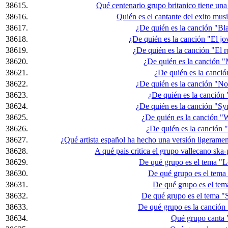
38615.
Qué centenario grupo britanico tiene una
38616.
Quién es el cantante del exito mu
38617.
¿De quién es la canción "Bl
38618.
¿De quién es la canción "El jo
38619.
¿De quién es la canción "El ro
38620.
¿De quién es la canción "
38621.
¿De quién es la canció
38622.
¿De quién es la canción "N
38623.
¿De quién es la canción 
38624.
¿De quién es la canción "Sy
38625.
¿De quién es la canción "
38626.
¿De quién es la canción 
38627.
¿Qué artista español ha hecho una versión ligerame
38628.
A qué pais critica el grupo vallecano ska
38629.
De qué grupo es el tema "L
38630.
De qué grupo es el tema
38631.
De qué grupo es el tem
38632.
De qué grupo es el tema "S
38633.
De qué grupo es la canción
38634.
Qué grupo canta 