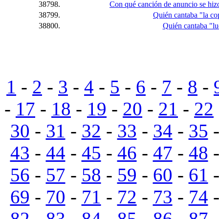
38798.
Con qué canción de anuncio se hiz
38799.
Quién cantaba "la co
38800.
Quién cantaba "l
1
-
2
-
3
-
4
-
5
-
6
-
7
-
8
-
-
17
-
18
-
19
-
20
-
21
-
22
30
-
31
-
32
-
33
-
34
-
35
43
-
44
-
45
-
46
-
47
-
48
56
-
57
-
58
-
59
-
60
-
61
69
-
70
-
71
-
72
-
73
-
74
82
-
83
-
84
-
85
-
86
-
87