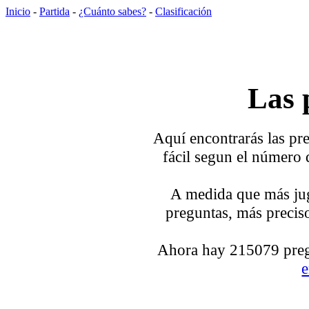
Inicio
-
Partida
-
¿Cuánto sabes?
-
Clasificación
Las 
Aquí encontrarás las pre
fácil segun el número 
A medida que más jug
preguntas, más preciso
Ahora hay 215079 pregu
e