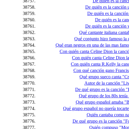
38757.
De quién es la canc
38758.
De quién es la canción
38759.
De quién es la canción
38760.
De quién es la ca
38761.
De quién es la canción 
38762.
Qué cantante italiana cant
38763.
Qué conjunto hizo famoso la
38764.
Qué eran negros en una de las mas famo
38765.
Con quién canta Celine Dion la canció
38766.
Con quién canta Celine Dion l
38767.
Con quién canta R.Kelly la can
38768.
Con qué canción gano Francisc
38769.
Qué grupo sueco canta "Cr
38770.
Autor de la canción "L
38771.
De qué grupo es la canción
38772.
Qué grupo de los 80s tenía e
38773.
Qué grupo español amaba "Baj
38774.
Qué grupo español no quería tocarte y
38775.
Quién cantaba como na
38776.
De qué grupo es la canción "Fo
38777.
Quién compuso "More