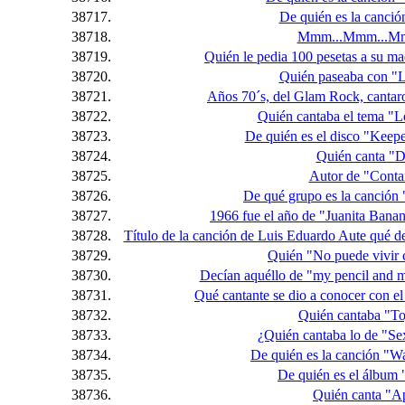
38717.
De quién es la canci
38718.
Mmm...Mmm...M
38719.
Quién le pedia 100 pesetas a su ma
38720.
Quién paseaba con "L
38721.
Años 70´s, del Glam Rock, cantaro
38722.
Quién cantaba el tema "L
38723.
De quién es el disco "Keepe
38724.
Quién canta "D
38725.
Autor de "Cont
38726.
De qué grupo es la canción 
38727.
1966 fue el año de "Juanita Banan
38728.
Título de la canción de Luis Eduardo Aute qué d
38729.
Quién "No puede vivir c
38730.
Decían aquéllo de "my pencil and m
38731.
Qué cantante se dio a conocer con e
38732.
Quién cantaba "To
38733.
¿Quién cantaba lo de "Se
38734.
De quién es la canción "W
38735.
De quién es el álbum 
38736.
Quién canta "A