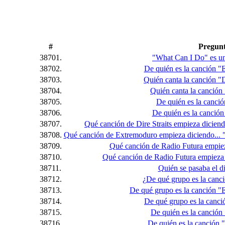
#
Pregun
38701.
"What Can I Do" es un
38702.
De quién es la canción "
38703.
Quién canta la canción "
38704.
Quién canta la canció
38705.
De quién es la canci
38706.
De quién es la canció
38707.
Qué canción de Dire Straits empieza dicien
38708.
Qué canción de Extremoduro empieza diciendo... "
38709.
Qué canción de Radio Futura empieza
38710.
Qué canción de Radio Futura empieza di
38711.
Quién se pasaba el d
38712.
¿De qué grupo es la canci
38713.
De qué grupo es la canción "
38714.
De qué grupo es la canció
38715.
De quién es la canción
38716.
De quién es la canción "