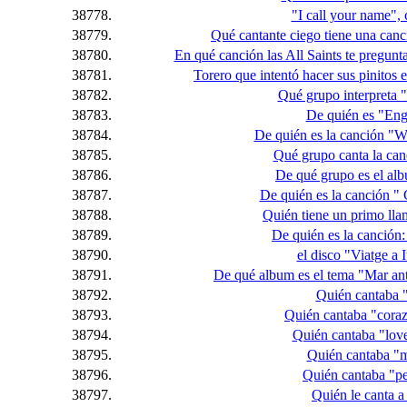
38778.
"I call your name", 
38779.
Qué cantante ciego tiene una canc
38780.
En qué canción las All Saints te pregunta
38781.
Torero que intentó hacer sus pinitos 
38782.
Qué grupo interpreta 
38783.
De quién es "En
38784.
De quién es la canción "W
38785.
Qué grupo canta la ca
38786.
De qué grupo es el al
38787.
De quién es la canción "
38788.
Quién tiene un primo ll
38789.
De quién es la canción:
38790.
el disco "Viatge a I
38791.
De qué album es el tema "Mar ant
38792.
Quién cantaba "
38793.
Quién cantaba "cora
38794.
Quién cantaba "lov
38795.
Quién cantaba "
38796.
Quién cantaba "p
38797.
Quién le canta a