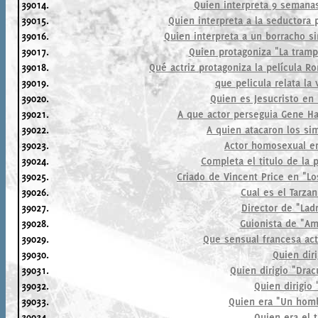
39014.
Quien interpreta 9 semanas
39015.
Quien interpreta a la seductora 
39016.
Quien interpreta a un borracho s
39017.
Quien protagoniza "La tramp
39018.
Qué actriz protagoniza la película R
39019.
que pelicula relata la
39020.
Quien es Jesucristo en "
39021.
A que actor perseguia Gene H
39022.
A quien atacaron los sim
39023.
Actor homosexual en
39024.
Completa el titulo de la p
39025.
Criado de Vincent Price en "L
39026.
Cual es el Tarza
39027.
Director de "Lad
39028.
Guionista de "A
39029.
Que sensual francesa ac
39030.
Quien diri
39031.
Quien dirigio "Dra
39032.
Quien dirigio
39033.
Quien era "Un homb
39034.
Quien era el t