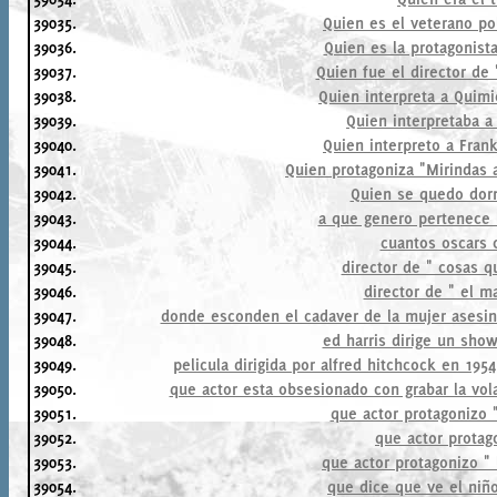
39035.
Quien es el veterano po
39036.
Quien es la protagonist
39037.
Quien fue el director de 
39038.
Quien interpreta a Quim
39039.
Quien interpretaba a
39040.
Quien interpreto a Fra
39041.
Quien protagoniza "Mirindas a
39042.
Quien se quedo dor
39043.
a que genero pertenece l
39044.
cuantos oscars c
39045.
director de " cosas q
39046.
director de " el m
39047.
donde esconden el cadaver de la mujer asesinad
39048.
ed harris dirige un show
39049.
pelicula dirigida por alfred hitchcock en 195
39050.
que actor esta obsesionado con grabar la vol
39051.
que actor protagonizo 
39052.
que actor protag
39053.
que actor protagonizo " 
39054.
que dice que ve el niño