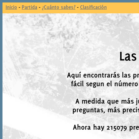
Inicio
-
Partida
-
¿Cuánto sabes?
-
Clasificación
Las
Aquí encontrarás las p
fácil segun el número
A medida que más j
preguntas, más precis
Ahora hay 215079 preg