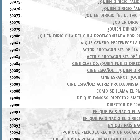
39075.
¿QUIEN DIRIGIO "ALIC
39076.
¿QUIEN DIRIGIO "A
39077.
¿QUIEN DIRIGIO "EL ULTIMO
39078.
¿QUIEN DIRIG
39079.
¿QUIEN DIRIGIO 
39080.
¿QUIEN DIRIGIO LA PELICULA PROTAGONIZADA POR 
39081.
A QUE GENERO PERTENECE LA 
39082.
ACTOR PROTAGONISTA DE "LA
39083.
ACTRIZ PROTAGONISTA DE"
39084.
CINE CLASICO:¿QUIEN FUE EL DIRE
39085.
CINE ESPAñOL : ¿QUIEN DI
39086.
CINE ESPAÑOL: ¿QUI
39087.
CINE ESPAñOL: ACTRIZ PROTAGONISTA
39088.
COMO SE LLAMA EL PI
39089.
DE QUE FAMOSO DIRECTOR AMER
39090.
DIRECTOR DE "R
39091.
EN QUE PAIS NACIO EL 
39092.
EN QUE PAIS NACIO EL DIRE
39093.
EN QUE PAIS NA
39094.
POR QUE PELICULA RECIBIO UN OSCAR 
39095.
QUE ACTOR DA VIDA A UN ALOCADO LOCUTO