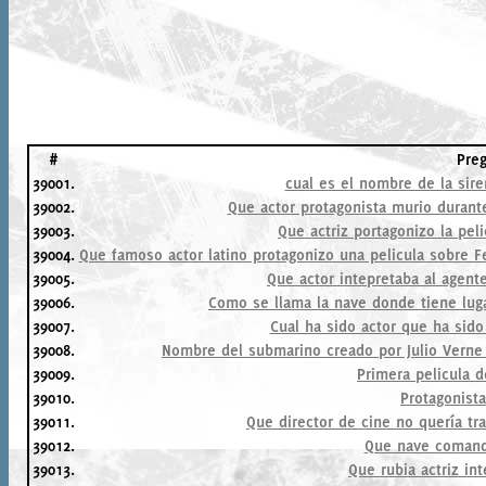
#
Pre
39001.
cual es el nombre de la sire
39002.
Que actor protagonista murio durante
39003.
Que actriz portagonizo la peli
39004.
Que famoso actor latino protagonizo una pelicula sobre F
39005.
Que actor intepretaba al agente
39006.
Como se llama la nave donde tiene lugar
39007.
Cual ha sido actor que ha sid
39008.
Nombre del submarino creado por Julio Verne 
39009.
Primera pelicula 
39010.
Protagonist
39011.
Que director de cine no quería tr
39012.
Que nave comanda
39013.
Que rubia actriz in