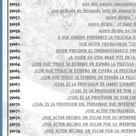
39055.
que dos paises coprodujero
39056.
que pelicula de fernando leon de aranoa tr
39057.
quien dirigio "
39058.
quien dirigio " el baile
39059.
quien dirigio en 1
39060.
A QUE GENERO PERTENECE LA PELICULA 
39061.
QUE ACTOR PROTAGONIZA "CO
39062.
QUIEN PRESENTA EL CINEMATOGRAFICO PR
39063.
¿A QUIEN DA VIDA BRAD PITT EN LA
39064.
¿CON QUE TITULO SE ESTRENO EN ESPAÑA LA PELICULA 
39065.
¿CON QUE TITULO SE ESTRENO EN ESPAÑA LA PELICUL
39066.
¿CON QUE TITULO SE ESTRENO EN ESPAÑA LA PELIC
39067.
¿CUAL ES LA PROFESION DE JAMES STEWART 
39068.
¿CUAL ES LA PROFESION DE TOM CR
39069.
¿CUAL ES LA PROFESION DE TOM CRU
39070.
¿CUAL ES LA PROFESION DEL PERSONAJE QUE INTERPRE
39071.
¿QUE ACTOR PROTAGONIZA 
39072.
¿QUE ACTOR RECIBIO UN OSCAR POR SU INTERPRE
39073.
¿QUE ACTOR RECIBIO UN OSCAR POR SU INTERPRET
39074.
¿QUE ACTOR RECIBIO UN OSCAR POR SU INTERPRE