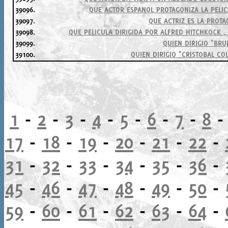
39096.
QUE ACTOR ESPANOL PROTAGONIZA LA PELI
39097.
QUE ACTRIZ ES LA PROT
39098.
QUE PELICULA DIRIGIDA POR ALFRED HITCHKOCK 
39099.
QUIEN DIRIGIO "BRU
39100.
QUIEN DIRIGIO "CRISTOBAL CO
1
-
2
-
3
-
4
-
5
-
6
-
7
-
8
17
-
18
-
19
-
20
-
21
-
22
-
31
-
32
-
33
-
34
-
35
-
36
-
45
-
46
-
47
-
48
-
49
-
50
-
59
-
60
-
61
-
62
-
63
-
64
-