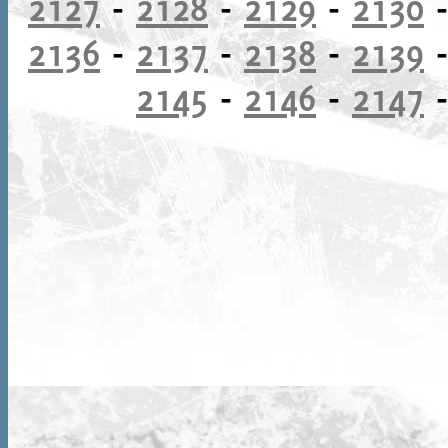
2127
-
2128
-
2129
-
2130
2136
-
2137
-
2138
-
2139
2145
-
2146
-
2147