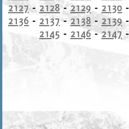
2127
-
2128
-
2129
-
2130
2136
-
2137
-
2138
-
2139
2145
-
2146
-
2147