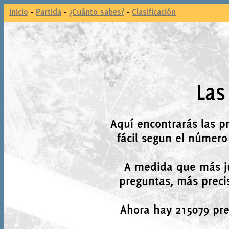
Inicio
-
Partida
-
¿Cuánto sabes?
-
Clasificación
Las
Aquí encontrarás las p
fácil segun el número
A medida que más j
preguntas, más precis
Ahora hay 215079 preg