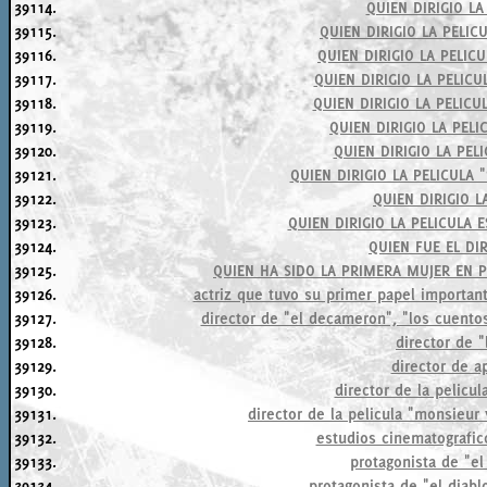
39114.
QUIEN DIRIGIO LA
39115.
QUIEN DIRIGIO LA PELIC
39116.
QUIEN DIRIGIO LA PELIC
39117.
QUIEN DIRIGIO LA PELICU
39118.
QUIEN DIRIGIO LA PELICU
39119.
QUIEN DIRIGIO LA PELI
39120.
QUIEN DIRIGIO LA PEL
39121.
QUIEN DIRIGIO LA PELICULA 
39122.
QUIEN DIRIGIO L
39123.
QUIEN DIRIGIO LA PELICULA 
39124.
QUIEN FUE EL DI
39125.
QUIEN HA SIDO LA PRIMERA MUJER EN P
39126.
actriz que tuvo su primer papel important
39127.
director de "el decameron", "los cuento
39128.
director de "
39129.
director de 
39130.
director de la pelicul
39131.
director de la pelicula "monsieur
39132.
estudios cinematografic
39133.
protagonista de "el
39134.
protagonista de "el diab