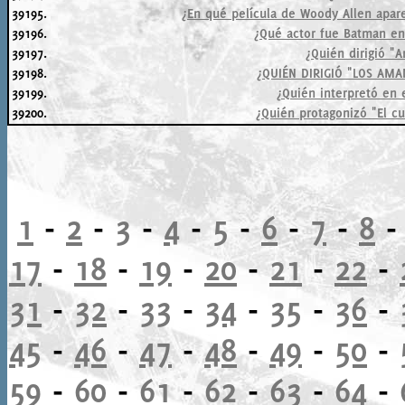
39195.
¿En qué película de Woody Allen apar
39196.
¿Qué actor fue Batman en
39197.
¿Quién dirigió "A
39198.
¿QUIÉN DIRIGIÓ "LOS AMA
39199.
¿Quién interpretó en 
39200.
¿Quién protagonizó "El c
1
-
2
-
3
-
4
-
5
-
6
-
7
-
8
17
-
18
-
19
-
20
-
21
-
22
-
31
-
32
-
33
-
34
-
35
-
36
-
45
-
46
-
47
-
48
-
49
-
50
-
59
-
60
-
61
-
62
-
63
-
64
-