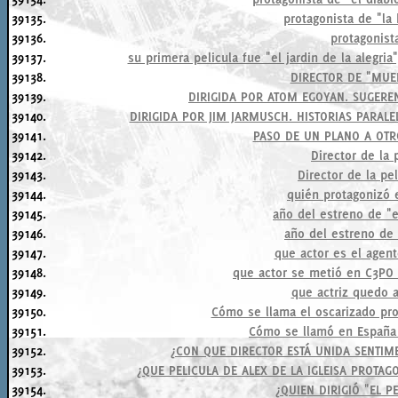
39135.
protagonista de "la 
39136.
protagonista
39137.
su primera pelicula fue "el jardin de la alegri
39138.
DIRECTOR DE "MUER
39139.
DIRIGIDA POR ATOM EGOYAN. SUGEREN
39140.
DIRIGIDA POR JIM JARMUSCH. HISTORIAS PARAL
39141.
PASO DE UN PLANO A OT
39142.
Director de la 
39143.
Director de la pel
39144.
quién protagonizó e
39145.
año del estreno de "e
39146.
año del estreno de 
39147.
que actor es el agen
39148.
que actor se metió en C3PO e
39149.
que actriz quedo a
39150.
Cómo se llama el oscarizado pro
39151.
Cómo se llamó en España l
39152.
¿CON QUE DIRECTOR ESTÁ UNIDA SENTIM
39153.
¿QUE PELICULA DE ALEX DE LA IGLEISA PROTA
39154.
¿QUIEN DIRIGIÓ "EL 