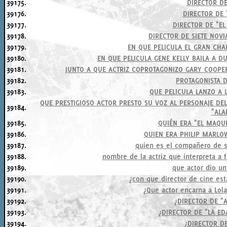
39175.
DIRECTOR DE
39176.
DIRECTOR DE 
39177.
DIRECTOR DE "E
39178.
DIRECTOR DE SIETE NOV
39179.
EN QUE PELICULA EL GRAN CHA
39180.
EN QUE PELICULA GENE KELLY BAILA A D
39181.
JUNTO A QUE ACTRIZ COPROTAGONIZO GARY COOPE
39182.
PROTAGONISTA 
39183.
QUE PELICULA LANZO A 
QUE PRESTIGIOSO ACTOR PRESTO SU VOZ AL PERSONAJE DEL
39184.
"ALA
39185.
QUIÉN ERA "EL MAQUI
39186.
QUIEN ERA PHILIP MARLO
39187.
quien es el compañero de 
39188.
nombre de la actriz que interpreta a fa
39189.
que actor dio un 
39190.
¿con que director de cine est
39191.
¿Que actor encarna a Lol
39192.
¿DIRECTOR DE "
39193.
¿DIRECTOR DE "LA ED
39194.
¿DIRECTOR DE