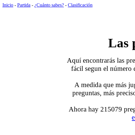
Inicio
-
Partida
-
¿Cuánto sabes?
-
Clasificación
Las 
Aquí encontrarás las pre
fácil segun el número 
A medida que más jug
preguntas, más preciso
Ahora hay 215079 pregu
e