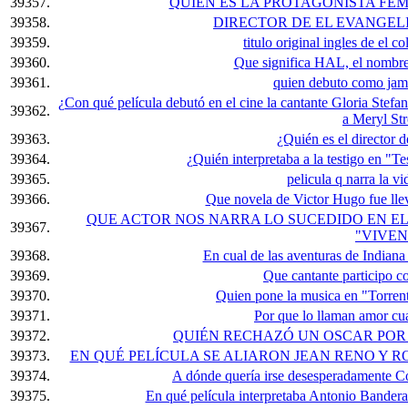
39357.
QUIEN ES LA PROTAGONISTA FEME
39358.
DIRECTOR DE EL EVANGEL
39359.
titulo original ingles de el c
39360.
Que significa HAL, el nombre
39361.
quien debuto como jam
¿Con qué película debutó en el cine la cantante Gloria Stefa
39362.
a Meryl St
39363.
¿Quién es el director d
39364.
¿Quién interpretaba a la testigo en "Te
39365.
pelicula q narra la vi
39366.
Que novela de Victor Hugo fue llev
QUE ACTOR NOS NARRA LO SUCEDIDO EN EL
39367.
"VIVEN
39368.
En cual de las aventuras de Indian
39369.
Que cantante participo 
39370.
Quien pone la musica en "Torrente
39371.
Por que lo llaman amor cua
39372.
QUIÉN RECHAZÓ UN OSCAR POR 
39373.
EN QUÉ PELÍCULA SE ALIARON JEAN RENO Y 
39374.
A dónde quería irse desesperadamente C
39375.
En qué película interpretaba Antonio Bandera