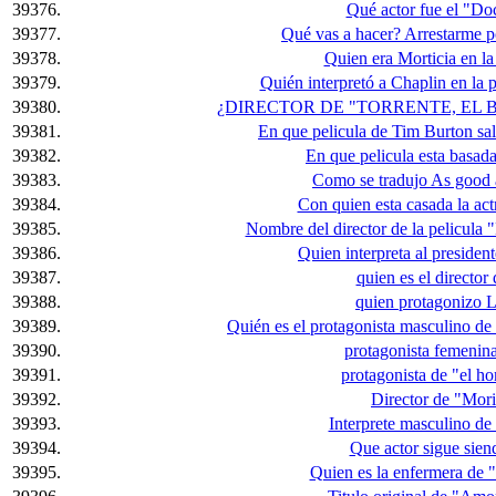
39376.
Qué actor fue el "Do
39377.
Qué vas a hacer? Arrestarme por
39378.
Quien era Morticia en l
39379.
Quién interpretó a Chaplin en la
39380.
¿DIRECTOR DE "TORRENTE, EL 
39381.
En que pelicula de Tim Burton sal
39382.
En que pelicula esta basad
39383.
Como se tradujo As good a
39384.
Con quien esta casada la a
39385.
Nombre del director de la pelicula "
39386.
Quien interpreta al preside
39387.
quien es el director
39388.
quien protagonizo L
39389.
Quién es el protagonista masculino de
39390.
protagonista femenin
39391.
protagonista de "el h
39392.
Director de "Mori
39393.
Interprete masculino de
39394.
Que actor sigue sien
39395.
Quien es la enfermera de "