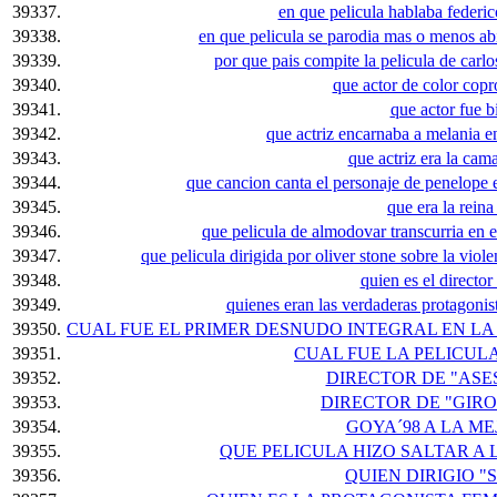
39337.
en que pelicula hablaba federico
39338.
en que pelicula se parodia mas o menos abie
39339.
por que pais compite la pelicula de carlo
39340.
que actor de color cop
39341.
que actor fue b
39342.
que actriz encarnaba a melania en
39343.
que actriz era la cama
39344.
que cancion canta el personaje de penelope e
39345.
que era la reina
39346.
que pelicula de almodovar transcurria en 
39347.
que pelicula dirigida por oliver stone sobre la viol
39348.
quien es el director
39349.
quienes eran las verdaderas protagoni
39350.
CUAL FUE EL PRIMER DESNUDO INTEGRAL EN L
39351.
CUAL FUE LA PELICULA
39352.
DIRECTOR DE "ASE
39353.
DIRECTOR DE "GIRO
39354.
GOYA´98 A LA ME
39355.
QUE PELICULA HIZO SALTAR A
39356.
QUIEN DIRIGIO 