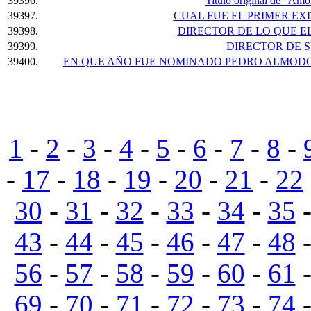
39396.
Titulo original de "Am
39397.
CUAL FUE EL PRIMER EX
39398.
DIRECTOR DE LO QUE E
39399.
DIRECTOR DE 
39400.
EN QUE AÑO FUE NOMINADO PEDRO ALMODO
1
-
2
-
3
-
4
-
5
-
6
-
7
-
8
-
-
17
-
18
-
19
-
20
-
21
-
22
30
-
31
-
32
-
33
-
34
-
35
43
-
44
-
45
-
46
-
47
-
48
56
-
57
-
58
-
59
-
60
-
61
69
-
70
-
71
-
72
-
73
-
74