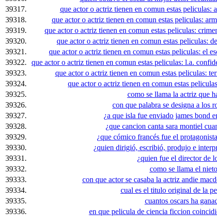
39317.
que actor o actriz tienen en comun estas peliculas: 
39318.
que actor o actriz tienen en comun estas peliculas: arm
39319.
que actor o actriz tienen en comun estas peliculas: crimen
39320.
que actor o actriz tienen en comun estas peliculas: d
39321.
que actor o actriz tienen en comun estas peliculas: el e
39322.
que actor o actriz tienen en comun estas peliculas: l.a. con
39323.
que actor o actriz tienen en comun estas peliculas: term
39324.
que actor o actriz tienen en comun estas peliculas:
39325.
como se llama la actriz que ha
39326.
con que palabra se designa a los 
39327.
¿a que isla fue enviado james bond en
39328.
¿que cancion canta sara montiel cua
39329.
¿que cómico francés fue el protagonista
39330.
¿quien dirigió, escribió, produjo e interp
39331.
¿quien fue el director de l
39332.
como se llama el niet
39333.
con que actor se casaba la actriz andie ma
39334.
cual es el titulo original de la 
39335.
cuantos oscars ha gana
39336.
en que pelicula de ciencia ficcion coinci