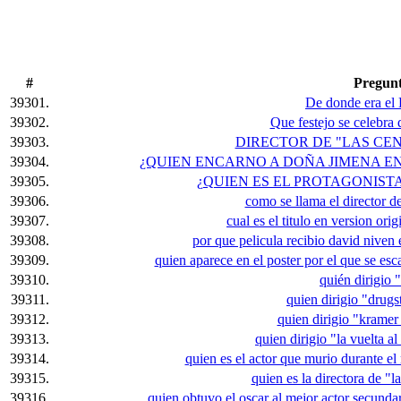
#
Pregun
39301.
De donde era el 
39302.
Que festejo se celebra
39303.
DIRECTOR DE "LAS CE
39304.
¿QUIEN ENCARNO A DOÑA JIMENA EN 
39305.
¿QUIEN ES EL PROTAGONIST
39306.
como se llama el director 
39307.
cual es el titulo en version ori
39308.
por que pelicula recibio david niven 
39309.
quien aparece en el poster por el que se es
39310.
quién dirigio 
39311.
quien dirigio "drug
39312.
quien dirigio "kramer
39313.
quien dirigio "la vuelta a
39314.
quien es el actor que murio durante el 
39315.
quien es la directora de "l
39316.
quien obtuvo el oscar al mejor actor secunda