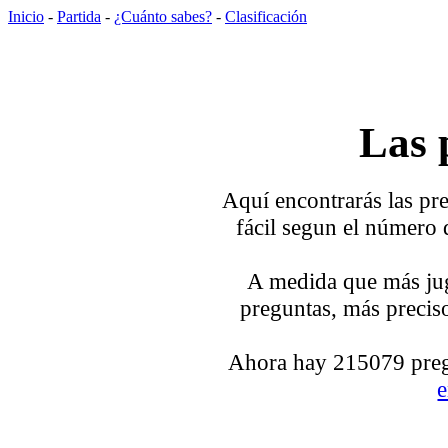
Inicio
-
Partida
-
¿Cuánto sabes?
-
Clasificación
Las 
Aquí encontrarás las pre
fácil segun el número 
A medida que más jug
preguntas, más preciso
Ahora hay 215079 pregu
e