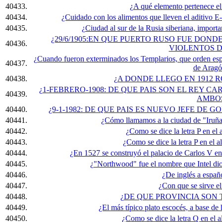
40433.
¿A qué elemento pertenece e
40434.
¿Cuidado con los alimentos que lleven el aditivo E
40435.
¿Ciudad al sur de la Rusia siberiana, important
¿29/6/1905:EN QUE PUERTO RUSO FUE DON
40436.
VIOLENTOS D
¿Cuando fueron exterminados los Templarios, que orden espa
40437.
de Aragó
40438.
¿A DONDE LLEGO EN 1912 
¿1-FEBRERO-1908: DE QUE PAIS SON EL REY CAR
40439.
AMBO
40440.
¿9-1-1982: DE QUE PAIS ES NUEVO JEFE DE
40441.
¿Cómo llamamos a la ciudad de "Iruñ
40442.
¿Como se dice la letra P en el a
40443.
¿Como se dice la letra P en el a
40444.
¿En 1527 se construyó el palacio de Carlos V e
40445.
¿"Northwood" fue el nombre que Intel dio
40446.
¿De inglés a españo
40447.
¿Con que se sirve e
40448.
¿DE QUE PROVINCIA SON 
40449.
¿El más típico plato escocés, a base de
40450.
¿Como se dice la letra Q en el a