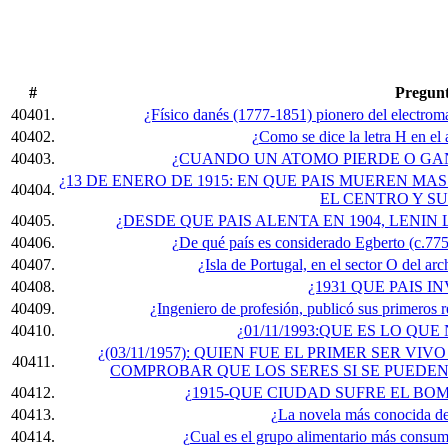
#
Pregun
40401.
¿Físico danés (1777-1851) pionero del electroma
40402.
¿Como se dice la letra H en el a
40403.
¿CUANDO UN ATOMO PIERDE O GA
¿13 DE ENERO DE 1915: EN QUE PAIS MUEREN MA
40404.
EL CENTRO Y SU
40405.
¿DESDE QUE PAIS ALENTA EN 1904, LENI
40406.
¿De qué país es considerado Egberto (c.775
40407.
¿Isla de Portugal, en el sector O del ar
40408.
¿1931 QUE PAIS I
40409.
¿Ingeniero de profesión, publicó sus primeros r
40410.
¿01/11/1993:QUE ES LO QU
¿(03/11/1957): QUIEN FUE EL PRIMER SER V
40411.
COMPROBAR QUE LOS SERES SI SE PUEDE
40412.
¿1915-QUE CIUDAD SUFRE EL BO
40413.
¿La novela más conocida d
40414.
¿Cual es el grupo alimentario más consum