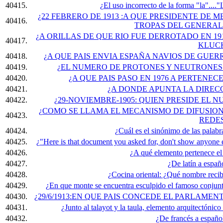
40415.
¿El uso incorrecto de la forma "la"...."
¿22 FEBRERO DE 1913 :A QUE PRESIDENTE DE 
40416.
TROPAS DEL GENERAL
¿A ORILLAS DE QUE RIO FUE DERROTADO EN 
40417.
KLUC
40418.
¿A QUE PAIS ENVIA ESPAÑA NAVIOS DE GUER
40419.
¿EL NUMERO DE PROTONES Y NEUTRONES 
40420.
¿A QUE PAIS PASO EN 1976 A PERTENE
40421.
¿A DONDE APUNTA LA DIREC
40422.
¿29-NOVIEMBRE-1905: QUIEN PRESIDE EL 
¿COMO SE LLAMA EL MECANISMO DE DIFUSIO
40423.
REDE
40424.
¿Cuál es el sinónimo de las pa
40425.
¿"Here is that document you asked for, don't show anyone els
40426.
¿A qué elemento pertenece e
40427.
¿De latín a españ
40428.
¿Cocina oriental: ¿Qué nombre recib
40429.
¿En que monte se encuentra esculpido el famoso conjunt
40430.
¿29/6/1913:EN QUE PAIS CONCEDE EL PARLAME
40431.
¿Junto al talayot y la taula, elemento arquitectónico
40432.
¿De francés a españo