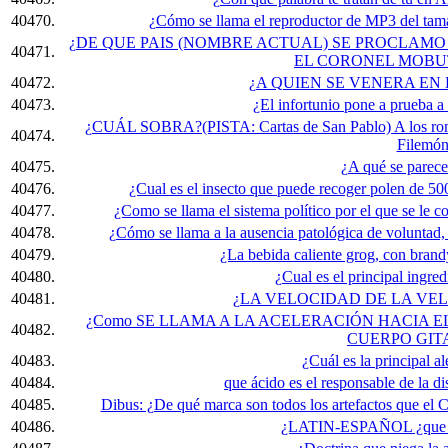
40470.
¿Cómo se llama el reproductor de MP3 del tama
¿DE QUE PAIS (NOMBRE ACTUAL) SE PROCLAMO 
40471.
EL CORONEL MOBU
40472.
¿A QUIEN SE VENERA EN
40473.
¿El infortunio pone a prueba a
¿CUÁL SOBRA?(PISTA: Cartas de San Pablo) A los romanos
40474.
Filemó
40475.
¿A qué se parec
40476.
¿Cual es el insecto que puede recoger polen de 500
40477.
¿Como se llama el sistema político por el que se le c
40478.
¿Cómo se llama a la ausencia patológica de voluntad, s
40479.
¿La bebida caliente grog, con bran
40480.
¿Cual es el principal ingre
40481.
¿LA VELOCIDAD DE LA VEL
¿Como SE LLAMA A LA ACELERACIÓN HACIA 
40482.
CUERPO GIT
40483.
¿Cuál es la principal al
40484.
que ácido es el responsable de la di
40485.
Dibus: ¿De qué marca son todos los artefactos que el C
40486.
¿LATIN-ESPAÑOL ¿que si