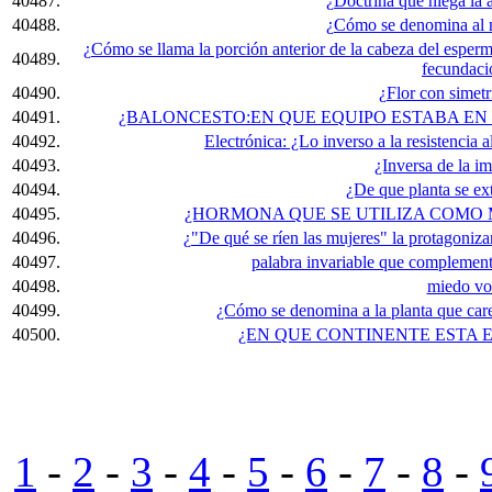
40487.
¿Doctrina que niega la a
40488.
¿Cómo se denomina al m
¿Cómo se llama la porción anterior de la cabeza del esperm
40489.
fecundaci
40490.
¿Flor con simetr
40491.
¿BALONCESTO:EN QUE EQUIPO ESTABA EN 
40492.
Electrónica: ¿Lo inverso a la resistencia al
40493.
¿Inversa de la i
40494.
¿De que planta se ex
40495.
¿HORMONA QUE SE UTILIZA COMO
40496.
¿"De qué se ríen las mujeres" la protagoniz
40497.
palabra invariable que complement
40498.
miedo vo
40499.
¿Cómo se denomina a la planta que care
40500.
¿EN QUE CONTINENTE ESTA 
1
-
2
-
3
-
4
-
5
-
6
-
7
-
8
-