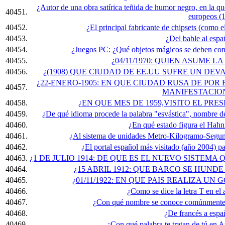
¿Autor de una obra satírica teñida de humor negro, en la q
40451.
europeos (
40452.
¿El principal fabricante de chipsets (como el
40453.
¿Del bable al espa
40454.
¿Juegos PC: ¿Qué objetos mágicos se deben cons
40455.
¿04/11/1970: QUIEN ASUME L
40456.
¿(1908) QUE CIUDAD DE EE.UU SUFRE UN D
¿22-ENERO-1905: EN QUE CIUDAD RUSA DE PO
40457.
MANIFESTACION
40458.
¿EN QUE MES DE 1959,VISITO EL PRE
40459.
¿De qué idioma procede la palabra "esvástica", nombre de
40460.
¿En qué estado figura el Hahni
40461.
¿Al sistema de unidades Metro-Kilogramo-Segun
40462.
¿El portal español más visitado (año 2004) p
40463.
¿1 DE JULIO 1914: DE QUE ES EL NUEVO SISTE
40464.
¿15 ABRIL 1912: QUE BARCO SE HUN
40465.
¿01/11/1922: EN QUE PAIS REALIZA U
40466.
¿Como se dice la letra T en el a
40467.
¿Con qué nombre se conoce comúnmente al
40468.
¿De francés a espa
40469.
¿Con qué palabra te tratan de tú en