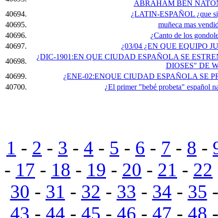
ABRAHAM BEN NATO
40694.
¿LATIN-ESPAÑOL ¿que sig
40695.
muñeca mas vendid
40696.
¿Canto de los gondol
40697.
¿03/04 ¿EN QUE EQUIPO
¿DIC-1901:EN QUE CIUDAD ESPAÑOLA SE ESTR
40698.
DIOSES" DE 
40699.
¿ENE-02:ENQUE CIUDAD ESPAÑOLA SE P
40700.
¿El primer "bebé probeta" español n
1
-
2
-
3
-
4
-
5
-
6
-
7
-
8
-
-
17
-
18
-
19
-
20
-
21
-
22
30
-
31
-
32
-
33
-
34
-
35
43
-
44
-
45
-
46
-
47
-
48