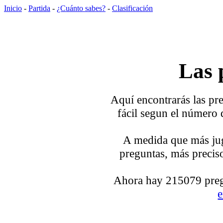
Inicio
-
Partida
-
¿Cuánto sabes?
-
Clasificación
Las 
Aquí encontrarás las pre
fácil segun el número 
A medida que más jug
preguntas, más preciso
Ahora hay 215079 pregu
e