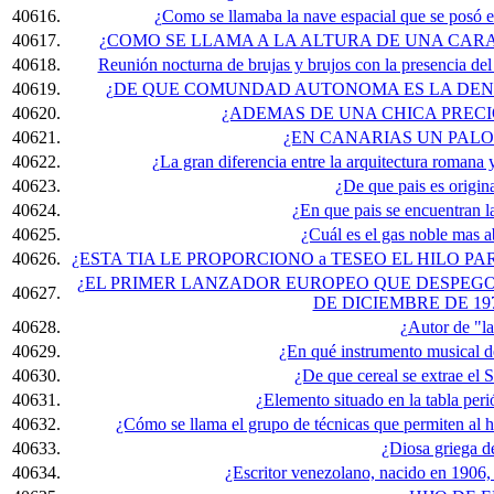
40616.
¿Como se llamaba la nave espacial que se posó en
40617.
¿COMO SE LLAMA A LA ALTURA DE UNA CAR
40618.
Reunión nocturna de brujas y brujos con la presencia del
40619.
¿DE QUE COMUNDAD AUTONOMA ES LA DEN
40620.
¿ADEMAS DE UNA CHICA PREC
40621.
¿EN CANARIAS UN PALO
40622.
¿La gran diferencia entre la arquitectura romana 
40623.
¿De que pais es origina
40624.
¿En que pais se encuentran l
40625.
¿Cuál es el gas noble mas a
40626.
¿ESTA TIA LE PROPORCIONO a TESEO EL HILO P
¿EL PRIMER LANZADOR EUROPEO QUE DESPEGO
40627.
DE DICIEMBRE DE 1
40628.
¿Autor de "l
40629.
¿En qué instrumento musical d
40630.
¿De que cereal se extrae el 
40631.
¿Elemento situado en la tabla peri
40632.
¿Cómo se llama el grupo de técnicas que permiten al h
40633.
¿Diosa griega d
40634.
¿Escritor venezolano, nacido en 1906,