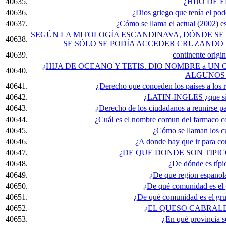
40635.
¿HIJO DE 
40636.
¿Dios griego que tenía el pode
40637.
¿Cómo se llama el actual (2002) 
SEGÚN LA MITOLOGÍA ESCANDINAVA, DÓNDE SE
40638.
SE SÓLO SE PODÍA ACCEDER CRUZANDO E
40639.
continente origin
¿HIJA DE OCEANO Y TETIS. DIO NOMBRE a UN
40640.
ALGUNOS
40641.
¿Derecho que conceden los países a los r
40642.
¿LATIN-INGLES ¿que sign
40643.
¿Derecho de los ciudadanos a reunirse p
40644.
¿Cuál es el nombre comun del farmaco co
40645.
¿Cómo se llaman los cu
40646.
¿A donde hay que ir para c
40647.
¿DE QUE DONDE SON TIPI
40648.
¿De dónde es típi
40649.
¿De que region espanola 
40650.
¿De qué comunidad es el 
40651.
¿De qué comunidad es el gru
40652.
¿EL QUESO CABRALE
40653.
¿En qué provincia s