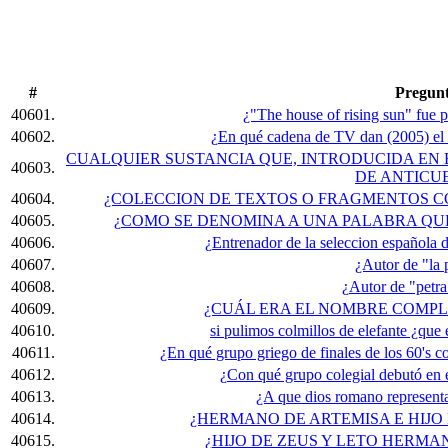
#
Pregun
40601.
¿"The house of rising sun" fue 
40602.
¿En qué cadena de TV dan (2005) el
CUALQUIER SUSTANCIA QUE, INTRODUCIDA EN 
40603.
DE ANTICU
40604.
¿COLECCION DE TEXTOS O FRAGMENTOS 
40605.
¿COMO SE DENOMINA A UNA PALABRA QUE
40606.
¿Entrenador de la seleccion española 
40607.
¿Autor de "la 
40608.
¿Autor de "petra
40609.
¿CUÁL ERA EL NOMBRE COMPL
40610.
si pulimos colmillos de elefante ¿qu
40611.
¿En qué grupo griego de finales de los 60's 
40612.
¿Con qué grupo colegial debutó en 
40613.
¿A que dios romano represent
40614.
¿HERMANO DE ARTEMISA E HIJO 
40615.
¿HIJO DE ZEUS Y LETO HERM