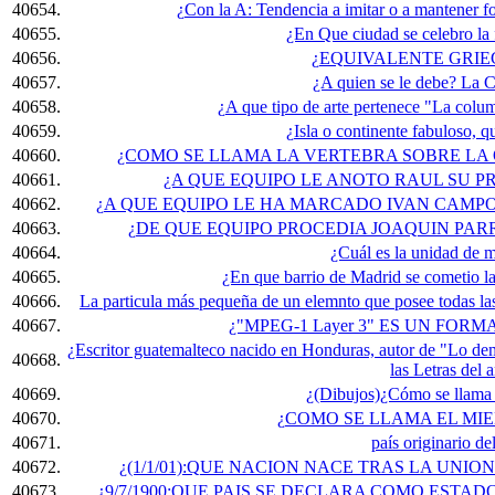
40654.
¿Con la A: Tendencia a imitar o a mantener fo
40655.
¿En Que ciudad se celebro la 
40656.
¿EQUIVALENTE GRIE
40657.
¿A quien se le debe? La C
40658.
¿A que tipo de arte pertenece "La colu
40659.
¿Isla o continente fabuloso, 
40660.
¿COMO SE LLAMA LA VERTEBRA SOBRE LA 
40661.
¿A QUE EQUIPO LE ANOTO RAUL SU P
40662.
¿A QUE EQUIPO LE HA MARCADO IVAN CAMPO
40663.
¿DE QUE EQUIPO PROCEDIA JOAQUIN PA
40664.
¿Cuál es la unidad de 
40665.
¿En que barrio de Madrid se cometio l
40666.
La particula más pequeña de un elemnto que posee todas las ca
40667.
¿"MPEG-1 Layer 3" ES UN FORM
¿Escritor guatemalteco nacido en Honduras, autor de "Lo dem
40668.
las Letras del
40669.
¿(Dibujos)¿Cómo se llama 
40670.
¿COMO SE LLAMA EL MI
40671.
país originario de
40672.
¿(1/1/01):QUE NACION NACE TRAS LA UNI
40673.
¿9/7/1900:QUE PAIS SE DECLARA COMO EST