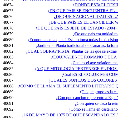
40674.
¿DONDE ESTa EL DES
40675.
¿EN QUE PAIS SE ENCUENTRA EL 
40676.
¿DE QUE NACIONALIDAD ES L
40677.
¿DE QUÉ PAÍS ES EL CANCILLER 
40678.
¿DE QUÉ PAÍS ES JEFE DE ESTADO (2004
40679.
¿De que pais era unidad mo
40680.
¿Economia en la que el Estado toma todas las decisio
40681.
¿Jardinería: Planta tradicional de Canarias, la for
40682.
¿CUÁL SOBRA?(PISTA: Plantas de las que se extrae ac
40683.
¿EQUIVALENTE ROMANO DE LA 
40684.
¿Cual es el ave voladora ma
40685.
¿A QUÉ MITOLOGÍA PERTENECE EL DIOS
40686.
¿Cuál ES EL COLOR MaS COM
40687.
¿CUÁLES SON LOS DOS COLORES
40688.
¿COMO SE LLAMA EL SUPLEMENTO LITERARIO Q
40689.
¿De que grupo es la ca
40690.
¿Con que cancion represento a Espa
40691.
¿Con quién se casó la rei
40692.
¿Cómo se llama en castellano
¿16 DE MAYO DE 1975 DE QUE ESCANDALO ES
40693.