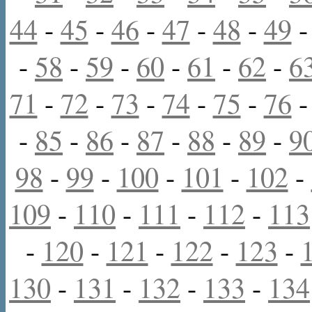
44
-
45
-
46
-
47
-
48
-
49
-
58
-
59
-
60
-
61
-
62
-
6
71
-
72
-
73
-
74
-
75
-
76
-
85
-
86
-
87
-
88
-
89
-
9
98
-
99
-
100
-
101
-
102
-
109
-
110
-
111
-
112
-
113
-
120
-
121
-
122
-
123
-
130
-
131
-
132
-
133
-
134