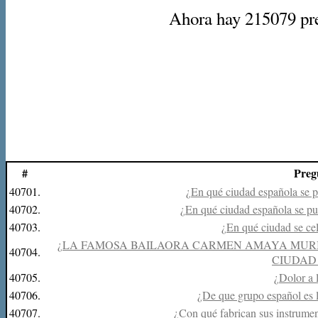
Ahora hay 215079 preg
#
Preg
40701.
¿En qué ciudad española se pu
40702.
¿En qué ciudad española se pu
40703.
¿En qué ciudad se cel
¿LA FAMOSA BAILAORA CARMEN AMAYA MURIÓ 
40704.
CIUDAD
40705.
¿Dolor a 
40706.
¿De que grupo español es 
40707.
¿Con qué fabrican sus instrumen