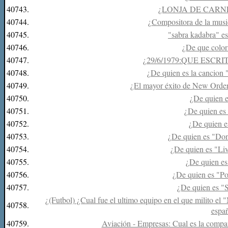
40743.
¿LONJA DE CARN
40744.
¿Compositora de la musi
40745.
"sabra kadabra" e
40746.
¿De que color
40747.
¿29/6/1979:QUE ESC
40748.
¿De quien es la canc
40749.
¿El mayor éxito de New Order,
40750.
¿De quien 
40751.
¿De quien es
40752.
¿De quien e
40753.
¿De quien es "Do
40754.
¿De quien es "Li
40755.
¿De quien e
40756.
¿De quien es "Po
40757.
¿De quien es "
¿(Futbol) ¿Cual fue el ultimo equipo en el que milito e
40758.
espa
40759.
Aviación - Empresas: Cual es la compañ