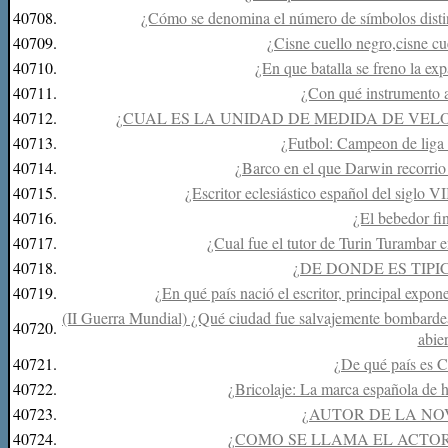
40708.
¿Cómo se denomina el número de símbolos distin
40709.
¿Cisne cuello negro,cisne cu
40710.
¿En que batalla se freno la e
40711.
¿Con qué instrumento a
40712.
¿CUAL ES LA UNIDAD DE MEDIDA DE VEL
40713.
¿Futbol: Campeon de lig
40714.
¿Barco en el que Darwin recorri
40715.
¿Escritor eclesiástico español del siglo V
40716.
¿El bebedor fin
40717.
¿Cual fue el tutor de Turin Turambar e
40718.
¿DE DONDE ES TIPI
40719.
¿En qué país nació el escritor, principal expon
(II Guerra Mundial) ¿Qué ciudad fue salvajemente bombardea
40720.
abie
40721.
¿De qué país es 
40722.
¿Bricolaje: La marca española de h
40723.
¿AUTOR DE LA N
40724.
¿COMO SE LLAMA EL ACTO