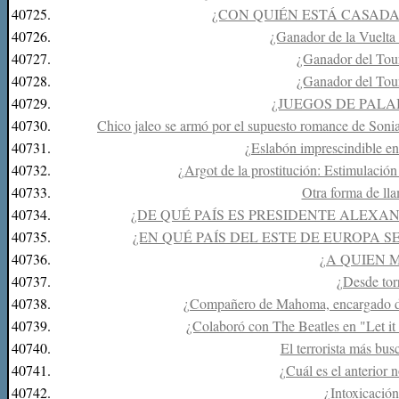
40725.
¿CON QUIÉN ESTÁ CASAD
40726.
¿Ganador de la Vuelta 
40727.
¿Ganador del Tou
40728.
¿Ganador del Tou
40729.
¿JUEGOS DE PALABR
40730.
Chico jaleo se armó por el supuesto romance de Sonia
40731.
¿Eslabón imprescindible ent
40732.
¿Argot de la prostitución: Estimulación 
40733.
Otra forma de lla
40734.
¿DE QUÉ PAÍS ES PRESIDENTE ALEXAN
40735.
¿EN QUÉ PAÍS DEL ESTE DE EUROPA 
40736.
¿A QUIEN 
40737.
¿Desde tor
40738.
¿Compañero de Mahoma, encargado de 
40739.
¿Colaboró con The Beatles en "Let it 
40740.
El terrorista más bu
40741.
¿Cuál es el anterio
40742.
¿Intoxicació