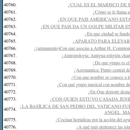
40760.
¿CUAL ES EL MARISCO DE
40761.
¿Cómo se le llama a
40762.
¿EN QUE PAIS AMERICANO ES
40763.
¿EN QUE PAIS DA UN GOLPE MILITAR E
40764.
¿En que ciudad se fundo
40765.
¿APARATO PARA ELEVAR
40766.
¿(armamento)Con qué asocias a Arthur H. Compton,
40767.
¿Antropología: Antigua religión cham
40768.
¿De que grupo es el
40769.
¿Aeronautica: Punto central de 
40770.
¿Con que nombre se conoce a lo
40771.
¿Con qué grupo musical con nombre de 
40772.
¿En Que deporte desta
40773.
¿CON QUIEN ESTUVO CASADA JENIF
¿LA BASÍLICA DE SAN PEDRO DEL VATICANO FU
40774.
ANGEL, MA
40775.
¿Cocinar hortalizas por la acción del a
40776.
¿A qué país pertenece las is