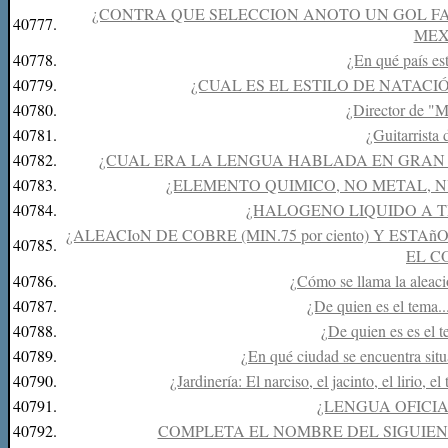
¿CONTRA QUE SELECCION ANOTO UN GOL F
40777.
MEX
40778.
¿En qué país es
40779.
¿CUAL ES EL ESTILO DE NATAC
40780.
¿Director de "M
40781.
¿Guitarrist
40782.
¿CUAL ERA LA LENGUA HABLADA EN GRAN
40783.
¿ELEMENTO QUIMICO, NO METAL, N
40784.
¿HALOGENO LIQUIDO A 
¿ALEACIoN DE COBRE (MIN.75 por ciento) Y ESTA
40785.
EL C
40786.
¿Cómo se llama la aleaci
40787.
¿De quien es el tema.
40788.
¿De quien es es el 
40789.
¿En qué ciudad se encuentra sit
40790.
¿Jardinería: El narciso, el jacinto, el lirio, 
40791.
¿LENGUA OFICI
40792.
COMPLETA EL NOMBRE DEL SIGUIENTE