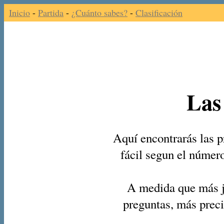
Inicio
-
Partida
-
¿Cuánto sabes?
-
Clasificación
Las
Aquí encontrarás las p
fácil segun el númer
A medida que más j
preguntas, más preci