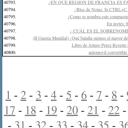
40793.
¿EN QUE REGION DE FRANCIA ES F
40794.
¿Bloc de Notas: Si CTRL+C 
40795.
¿Como se nombra este compue
40796.
En inglés:
40797.
¿ CUÁL ES EL SOBRENOMB
40798.
(II Guerra Mundial) ¿Qué batalla supuso el mayor des
40799.
Libro de Arturo Pérez Reverte
40800.
automovil convertible
1
-
2
-
3
-
4
-
5
-
6
-
7
-
8
-
17
-
18
-
19
-
20
-
21
-
22
-
31
-
32
-
33
-
34
-
35
-
3