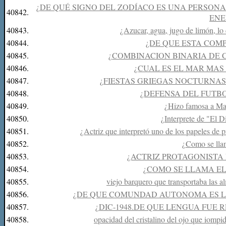
¿DE QUÉ SIGNO DEL ZODÍACO ES UNA PERSONA 
40842.
ENE
40843.
¿Azucar, agua, jugo de limón, lo
40844.
¿DE QUE ESTA COM
40845.
¿COMBINACION BINARIA DE
40846.
¿CUAL ES EL MAR MA
40847.
¿FIESTAS GRIEGAS NOCTURNAS
40848.
¿DEFENSA DEL FUTB
40849.
¿Hizo famosa a Mar
40850.
¿Interprete de "El 
40851.
¿Actriz que interpretó uno de los papeles de p
40852.
¿Como se llam
40853.
¿ACTRIZ PROTAGONISTA 
40854.
¿COMO SE LLAMA EL
40855.
viejo barquero que transportaba las a
40856.
¿DE QUE COMUNDAD AUTONOMA ES L
40857.
¿DIC-1948.DE QUE LENGUA FUE
40858.
opacidad del cristalino del ojo que iompi