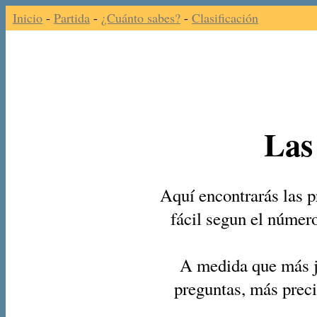
Inicio
-
Partida
-
¿Cuánto sabes?
-
Clasificación
Las
Aquí encontrarás las p
fácil segun el númer
A medida que más j
preguntas, más preci