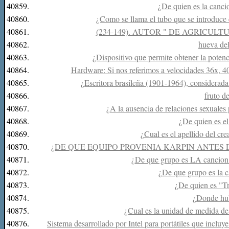
40859.
¿De quien es la canc
40860.
¿Como se llama el tubo que se introduce e
40861.
(234-149). AUTOR " DE AGRICULT
40862.
hueva del
40863.
¿Dispositivo que permite obtener la pote
40864.
Hardware: Si nos referimos a velocidades 36x, 4
40865.
¿Escritora brasileña (1901-1964), considerada
40866.
fruto d
40867.
¿A la ausencia de relaciones sexuales
40868.
¿De quien es e
40869.
¿Cual es el apellido del cre
40870.
¿DE QUE EQUIPO PROVENIA KARPIN ANTES D
40871.
¿De que grupo es LA can
40872.
¿De que grupo es la c
40873.
¿De quien es "T
40874.
¿Donde hub
40875.
¿Cual es la unidad de medida de 
40876.
Sistema desarrollado por Intel para portátiles que incl