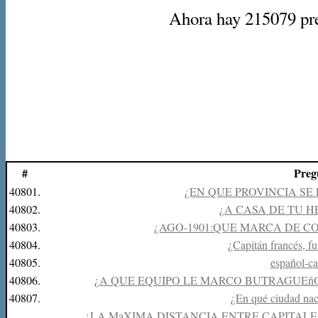
Ahora hay 215079 preg
#
Preg
40801.
¿EN QUE PROVINCIA SE
40802.
¿A CASA DE TU 
40803.
¿AGO-1901:QUE MARCA DE C
40804.
¿Capitán francés, fu
40805.
español-cat
40806.
¿A QUE EQUIPO LE MARCO BUTRAGUEñO
40807.
¿En qué ciudad nac
¿LA MaXIMA DISTANCIA ENTRE CAPITALES