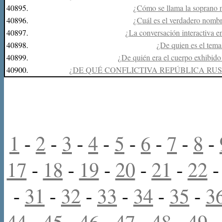
40895.
¿Cómo se llama la soprano 
40896.
¿Cuál es el verdadero nombr
40897.
¿La conversación interactiva en
40898.
¿De quien es el tem
40899.
¿De quién era el cuerpo exhibido 
40900.
¿DE QUÉ CONFLICTIVA REPÚBLICA RUS
1
-
2
-
3
-
4
-
5
-
6
-
7
-
8
-
17
-
18
-
19
-
20
-
21
-
22
-
31
-
32
-
33
-
34
-
35
-
3
44
-
45
-
46
-
47
-
48
-
49