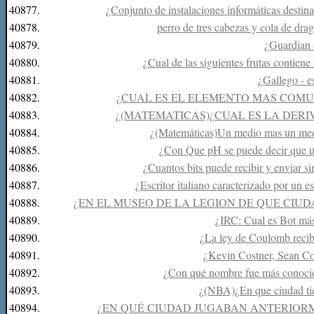
40877.
¿Conjunto de instalaciones informáticas destin
40878.
perro de tres cabezas y cola de dr
40879.
¿Guardian 
40880.
¿Cual de las siguientes frutas contiene 
40881.
¿Gallego - e
40882.
¿CUAL ES EL ELEMENTO MAS COMU
40883.
¿(MATEMATICAS)¿CUAL ES LA DERI
40884.
¿(Matemáticas)Un medio mas un med
40885.
¿Con Que pH se puede decir que un
40886.
¿Cuantos bits puede recibir y enviar 
40887.
¿Escritor italiano caracterizado por un 
40888.
¿EN EL MUSEO DE LA LEGION DE QUE CIUD
40889.
¿IRC: Cual es Bot má
40890.
¿La ley de Coulomb recibe
40891.
¿Kevin Costner, Sean Co
40892.
¿Con qué nombre fue más conocid
40893.
¿(NBA)¿En que ciudad tie
40894.
¿EN QUÉ CIUDAD JUGABAN ANTERIOR