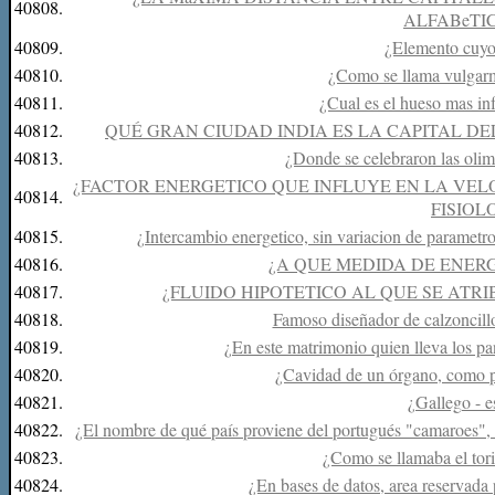
40808.
ALFABeTI
40809.
¿Elemento cuyo
40810.
¿Como se llama vulgarm
40811.
¿Cual es el hueso mas in
40812.
QUÉ GRAN CIUDAD INDIA ES LA CAPITAL D
40813.
¿Donde se celebraron las olim
¿FACTOR ENERGETICO QUE INFLUYE EN LA VEL
40814.
FISIOL
40815.
¿Intercambio energetico, sin variacion de parametro
40816.
¿A QUE MEDIDA DE ENERG
40817.
¿FLUIDO HIPOTETICO AL QUE SE ATR
40818.
Famoso diseñador de calzoncillo
40819.
¿En este matrimonio quien lleva los pan
40820.
¿Cavidad de un órgano, como po
40821.
¿Gallego - e
40822.
¿El nombre de qué país proviene del portugués "camaroes",
40823.
¿Como se llamaba el tor
40824.
¿En bases de datos, area reservada