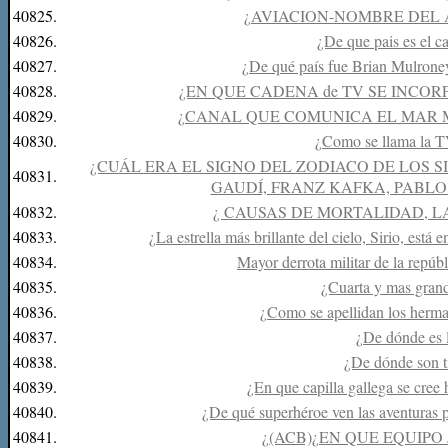
40825.
¿AVIACION-NOMBRE DEL 
40826.
¿De que pais es el 
40827.
¿De qué país fue Brian Mulrone
40828.
¿EN QUE CADENA de TV SE INCO
40829.
¿CANAL QUE COMUNICA EL MAR 
40830.
¿Como se llama la T
¿CUÁL ERA EL SIGNO DEL ZODIACO DE LOS 
40831.
GAUDÍ, FRANZ KAFKA, PABLO
40832.
¿ CAUSAS DE MORTALIDAD, LA
40833.
¿La estrella más brillante del cielo, Sirio, está 
40834.
Mayor derrota militar de la repú
40835.
¿Cuarta y mas grand
40836.
¿Como se apellidan los her
40837.
¿De dónde es l
40838.
¿De dónde son t
40839.
¿En que capilla gallega se cree
40840.
¿De qué superhéroe ven las aventuras 
40841.
¿(ACB)¿EN QUE EQUIPO 