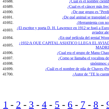
41688.
¿Cuál es el nombre cientí
41689.
¿Cual es el cáncer más fre
41690.
¿De que grupo es "Perd
41691.
¿De qué animal se transplató 
41692.
¿Herramienta con n
¿El escritor y poeta D. H. Lawrence en 1912 se fugó a Euro
41693.
aviador al
41694.
¿En qué película del genial Woo
¿1932:A QUE CAPITAL ASIATICO LLEGA EL AVI
41695.
MADRI
41696.
¿Cual era el grupo de Manu Chao a
41697.
¿Como se llamaba el vocalista del
41698.
sinónimos: 
41699.
¿Cuál es el nombre de pila de Chaves (Pr
41700.
¿Autor de "TE lo cuent
1
-
2
-
3
-
4
-
5
-
6
-
7
-
8
-