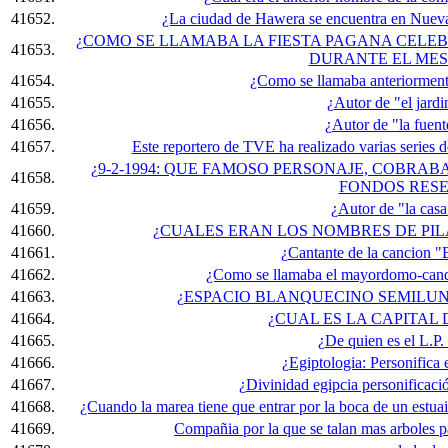
41652.
¿La ciudad de Hawera se encuentra en Nueva 
¿COMO SE LLAMABA LA FIESTA PAGANA CELEB
41653.
DURANTE EL MES
41654.
¿Como se llamaba anteriormente
41655.
¿Autor de "el jardi
41656.
¿Autor de "la fuent
41657.
Este reportero de TVE ha realizado varias series 
¿9-2-1994: QUE FAMOSO PERSONAJE, COBRA
41658.
FONDOS RES
41659.
¿Autor de "la cas
41660.
¿CUALES ERAN LOS NOMBRES DE PI
41661.
¿Cantante de la cancion 
41662.
¿Como se llamaba el mayordomo-candel
41663.
¿ESPACIO BLANQUECINO SEMILUN
41664.
¿CUAL ES LA CAPITA
41665.
¿De quien es el L.P.
41666.
¿Egiptologia: Personifica e
41667.
¿Divinidad egipcia personificación
41668.
¿Cuando la marea tiene que entrar por la boca de un estu
41669.
Compañia por la que se talan mas arboles p