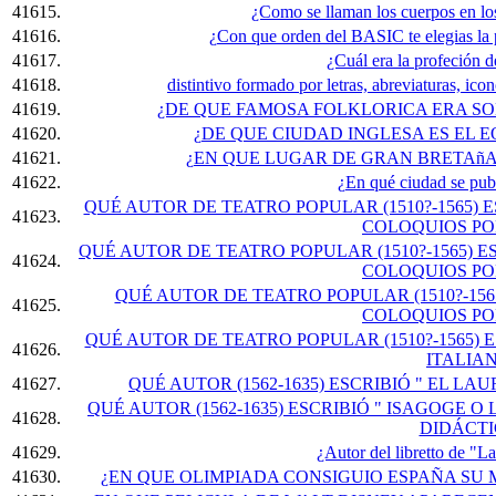
41615.
¿Como se llaman los cuerpos en los
41616.
¿Con que orden del BASIC te elegias la p
41617.
¿Cuál era la profeción
41618.
distintivo formado por letras, abreviaturas, ic
41619.
¿DE QUE FAMOSA FOLKLORICA ERA S
41620.
¿DE QUE CIUDAD INGLESA ES EL
41621.
¿EN QUE LUGAR DE GRAN BRETAñ
41622.
¿En qué ciudad se pub
QUÉ AUTOR DE TEATRO POPULAR (1510?-1565) E
41623.
COLOQUIOS PO
QUÉ AUTOR DE TEATRO POPULAR (1510?-1565) ES
41624.
COLOQUIOS PO
QUÉ AUTOR DE TEATRO POPULAR (1510?-1565)
41625.
COLOQUIOS PO
QUÉ AUTOR DE TEATRO POPULAR (1510?-1565) 
41626.
ITALIA
41627.
QUÉ AUTOR (1562-1635) ESCRIBIÓ " EL LA
QUÉ AUTOR (1562-1635) ESCRIBIÓ " ISAGOGE O
41628.
DIDÁCTI
41629.
¿Autor del libretto de "L
41630.
¿EN QUE OLIMPIADA CONSIGUIO ESPAÑA SU