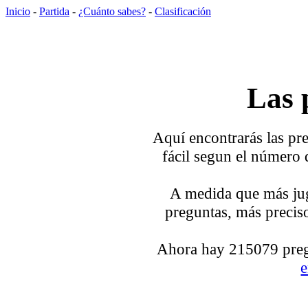
Inicio
-
Partida
-
¿Cuánto sabes?
-
Clasificación
Las 
Aquí encontrarás las pre
fácil segun el número 
A medida que más jug
preguntas, más preciso
Ahora hay 215079 pregu
e