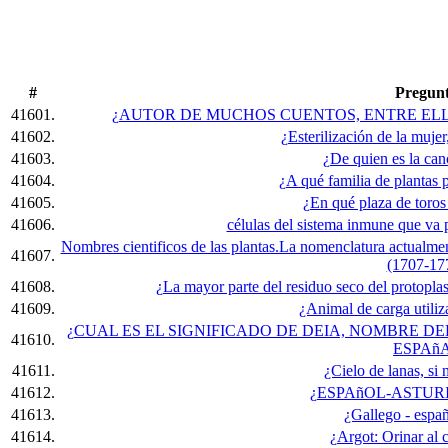
#
Pregun
41601.
¿AUTOR DE MUCHOS CUENTOS, ENTRE ELLO
41602.
¿Esterilización de la mujer
41603.
¿De quien es la canc
41604.
¿A qué familia de plantas p
41605.
¿En qué plaza de toro
41606.
células del sistema inmune que va 
Nombres cientificos de las plantas.La nomenclatura actualme
41607.
(1707-17
41608.
¿La mayor parte del residuo seco del protoplas
41609.
¿Animal de carga utili
¿CUAL ES EL SIGNIFICADO DE DEIA, NOMBRE D
41610.
ESPAñ
41611.
¿Cielo de lanas, si 
41612.
¿ESPAñOL-ASTUR
41613.
¿Gallego - espa
41614.
¿Argot: Orinar al