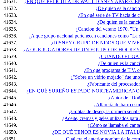
41631.
¿EN QUE PELICULA DE WALT DISNEY APARECE
41632.
¿De quien es la cancio
41633.
¿En qué serie de TV hacía de 
41634.
¿De quien es la canc
41635.
¿Cancion del verano 1970, "Un 
41636.
¿A que grupo nacional pertenecen canciones como "La c
41637.
¿DISNEY GRUPO DE NIñOS QUE VIVE
41638.
¿A QUE JUGADORES DE UN EQUIPO DE HOCKEY
41639.
¿CUANDO EL GA
41640.
¿De quien es la canc
41641.
¿En que programa de T.V. 
41642.
¿"Sobre un vidrio mojado" fue uno 
41643.
¿Fabricante del procesad
41644.
¿EN QUÉ SUREÑO ESTADO NORTEAMERICANO 
41645.
¿Autor de "Doñ
41646.
¿Alfarería de barro es
41647.
¿Gotitas de deseo, la primera señal d
41648.
¿Aceite, cremas y geles utilizados para
41649.
¿Cómo se llamaba el cant
41650.
¿DE QUÉ TENOR ES NOVIA LA ITAL
41651.
¿Cuál era el anterior nombre de la co