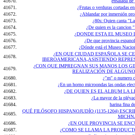
41670.
ensalada de 
41671.
¿Frutas o verduras cortadas e
41672.
¿Ablandar por inmersión pro
41673.
¿80s: Quien canta "La
41674.
¿De quien es la cancion "
41675.
¿DONDE ESTA EL MUSEO
41676.
¿De que provincia espanola
41677.
¿Dónde está el Museo Nacion
¿EN QUE CIUDAD ESPAÑOLA SE CE
41678.
IBEROAMERICANA,ASISTIENDO REPRES
¿CON QUE IMPREGNAN SUS MANOS LOS GI
41679.
REALIZACIÓN DE ALGUNOS
41680.
¿"m" o numero cu
41681.
¿En un horno microondas las ondas elec
41682.
¿DE QUIEN ES EL ALBUM LA
41683.
¿La mayor de la pléyad
41684.
harina fina d
QUÉ FILÓSOFO HISPANOJUDÍO (1135-1204) ESCR
41685.
MICHN
41686.
¿EN QUE PROVINCIA SE E
41687.
¿COMO SE LLAMA LA PRODUCT