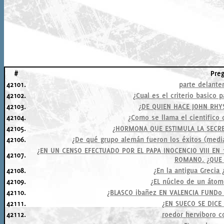
#
Pre
42101.
parte delante
42102.
¿Cual es el criterio basico 
42103.
¿DE QUIEN HACE JOHN RHYS
42104.
¿Como se llama el cientifico
42105.
¿HORMONA QUE ESTIMULA LA SECR
42106.
¿De qué grupo alemán fueron los éxitos (medi
¿EN UN CENSO EFECTUADO POR EL PAPA INOCENCIO VIII EN 
42107.
ROMANO. ¿QUE 
42108.
¿En la antigua Grecia 
42109.
¿EL núcleo de un átom
42110.
¿BLASCO ibañez EN VALENCIA FUNDo
42111.
¿EN SUECO SE DICE
42112.
roedor herviboro c