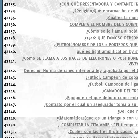
42133.
¿CON QUÉ PRESENTADORA Y CANTANTE ITA
42134.
¿(Religión)Qué encarnación de V
42135.
¿Cual es la mon
42136.
COMPLETA EL NOMBRE DEL SIGUIENT
42137.
¿Cómo se le llama al sold
42138.
¿1916: QUE FAMOSO PERSO
42139.
¿(FUTBOL)NOMBRE DE LOS 2 PORTEROS QUE
42140.
qué es light amplification by 
¿Como SE LLAMA A LOS HACES DE ELECTRONES O POSITRON
42141.
VIVE
42142.
Derecho: Norma de rango inferior a ley, aprobada por el 
42143.
¿Futbol: Campeon de copa 
42144.
¿Futbol: Campeon de lig
42145.
¿GANADOR DEL TR
42146.
¿Equipo en el que debuto como entr
42147.
¿Contrato por el cual un asegurador toma a su 
42148.
¿Del que 
42149.
¿(Matemáticas)que es un triangulo con u
42150.
¿-COMPLETAR LA CITA-AMIEL: "El tiempo n
42151.
¿Cuales son las tres R utilizadas p