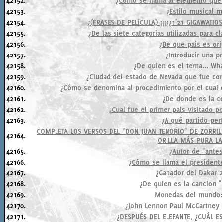
42152.
¿Como se llama al elemento que
42153.
¿Estilo musical 
42154.
¿(FRASES DE PELiCULA) ¡¡¡¿¿1'21 GIGAWATIOS?
42155.
¿De las siete categorias utilizadas para cl
42156.
¿De que pais es ori
42157.
¿Introducir una p
42158.
¿De quien es el tema... Wh
42159.
¿Ciudad del estado de Nevada que fue con
42160.
¿Cómo se denomina al procedimiento por el cual e
42161.
¿De donde es la c
42162.
¿Cual fue el primer pais visitado p
42163.
¿A qué partido pe
COMPLETA LOS VERSOS DEL "DON JUAN TENORIO" DE ZORRIL
42164.
ORILLA MÁS PURA LA 
42165.
¿Autor de "ante
42166.
¿Cómo se llama el presidente
42167.
¿Ganador del Dakar 
42168.
¿De quien es la cancion 
42169.
Monedas del mundo
42170.
¿John Lennon Paul McCartney G
42171.
¿DESPUÉS DEL ELEFANTE, ¿CUÁL 