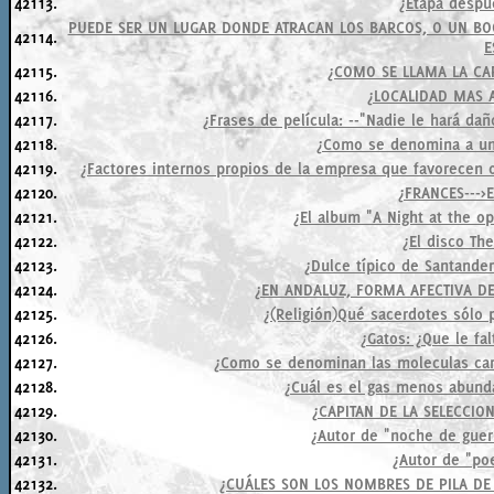
42113.
¿Etapa despué
PUEDE SER UN LUGAR DONDE ATRACAN LOS BARCOS, O UN BO
42114.
E
42115.
¿COMO SE LLAMA LA CA
42116.
¿LOCALIDAD MAS 
42117.
¿Frases de película: --"Nadie le hará da
42118.
¿Como se denomina a una
42119.
¿Factores internos propios de la empresa que favorecen 
42120.
¿FRANCES--->
42121.
¿El album "A Night at the op
42122.
¿El disco Th
42123.
¿Dulce típico de Santander
42124.
¿EN ANDALUZ, FORMA AFECTIVA D
42125.
¿(Religión)Qué sacerdotes sólo 
42126.
¿Gatos: ¿Que le fa
42127.
¿Como se denominan las moleculas cara
42128.
¿Cuál es el gas menos abunda
42129.
¿CAPITAN DE LA SELECCIO
42130.
¿Autor de "noche de guer
42131.
¿Autor de "poe
42132.
¿CUÁLES SON LOS NOMBRES DE PILA DE