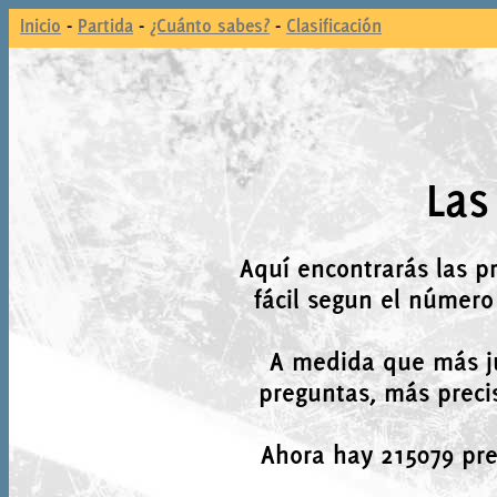
Inicio
-
Partida
-
¿Cuánto sabes?
-
Clasificación
Las
Aquí encontrarás las p
fácil segun el número
A medida que más j
preguntas, más precis
Ahora hay 215079 preg