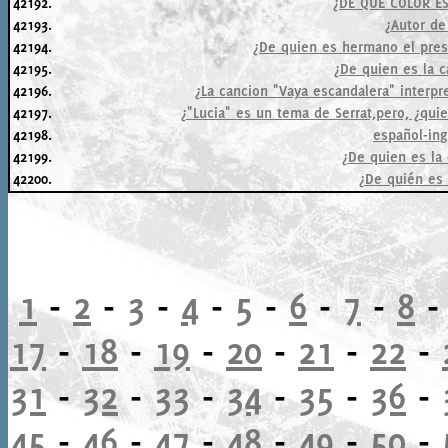
42192.
¿DE QUE COLOR ES
42193.
¿Autor de
42194.
¿De quien es hermano el pres
42195.
¿De quien es la 
42196.
¿La cancion "Vaya escandalera" interpr
42197.
¿"Lucia" es un tema de Serrat,pero, ¿qui
42198.
español-ing
42199.
¿De quien es la 
42200.
¿De quién es 
1
-
2
-
3
-
4
-
5
-
6
-
7
-
8
17
-
18
-
19
-
20
-
21
-
22
-
31
-
32
-
33
-
34
-
35
-
36
-
45
-
46
-
47
-
48
-
49
-
50
-