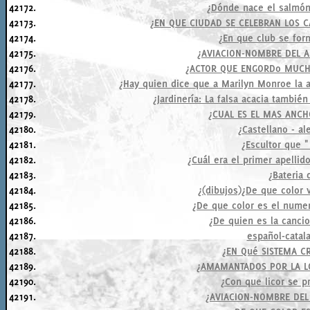
42172.
¿Dónde nace el salmón,
42173.
¿EN QUE CIUDAD SE CELEBRAN LOS
42174.
¿En que club se for
42175.
¿AVIACION-NOMBRE DEL 
42176.
¿ACTOR QUE ENGORDo MUCH
42177.
¿Hay quien dice que a Marilyn Monroe la 
42178.
¿Jardinería: La falsa acacia tambié
42179.
¿CUAL ES EL MAS ANCH
42180.
¿Castellano - a
42181.
¿Escultor que 
42182.
¿Cuál era el primer apelli
42183.
¿Bateria
42184.
¿(dibujos)¿De que color 
42185.
¿De que color es el numer
42186.
¿De quien es la cancio
42187.
español-catal
42188.
¿EN Qué SISTEMA CR
42189.
¿AMAMANTADOS POR LA LO
42190.
¿Con que licor se pr
42191.
¿AVIACION-NOMBRE DEL