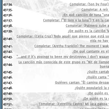
43134.
Completar: (Son by Four)
43135.
Completar: A reír 
43136.
¿En qué canción de tuna "una 
43137.
Completar: (''El toro y la luna'') Y en la 
43138.
Completar: (Palmero sube a
43139.
¿De quién es la canción '
Completar: (Celia Cruz) Todo aquél que piense que está so
43140.
vida no hay 
43141.
Completar: (Aretha Franklin) The moment I wake
43142.
¿De qué cantante es el
43143.
"...and if it's gooingg to beee my destinyyyy, I don't waaant
La canción más conocida de este grupo es "Nit de llampe
43144.
buena
43145.
¿Quién cantab
43146.
¿Quién canta 
43147.
Quiénes cantan: "Él camina despac
43148.
¿Quién popularizó la
43149.
¿De quién es 
43150.
¿De quién es la 
43151.
Completar: (Estrellita Castro) Mi jaca galopa