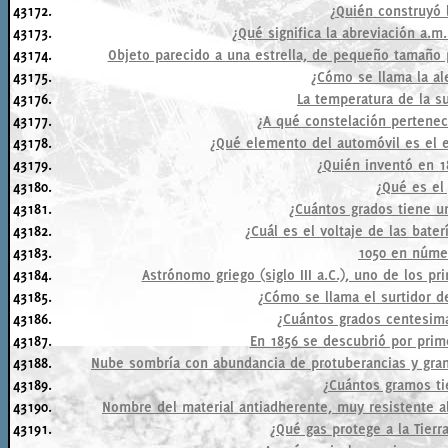
43172.
¿Quién construyó 
43173.
¿Qué significa la abreviación a.m
43174.
Objeto parecido a una estrella, de pequeño tamaño 
43175.
¿Cómo se llama la al
43176.
La temperatura de la su
43177.
¿A qué constelación pertenece
43178.
¿Qué elemento del automóvil es el e
43179.
¿Quién inventó en 18
43180.
¿Qué es el
43181.
¿Cuántos grados tiene u
43182.
¿Cuál es el voltaje de las bat
43183.
1050 en núme
43184.
Astrónomo griego (siglo III a.C.), uno de los p
43185.
¿Cómo se llama el surtidor d
43186.
¿Cuántos grados centesima
43187.
En 1856 se descubrió por prim
43188.
Nube sombría con abundancia de protuberancias y gran 
43189.
¿Cuántos gramos t
43190.
Nombre del material antiadherente, muy resistente al 
43191.
¿Qué gas protege a la Tierr