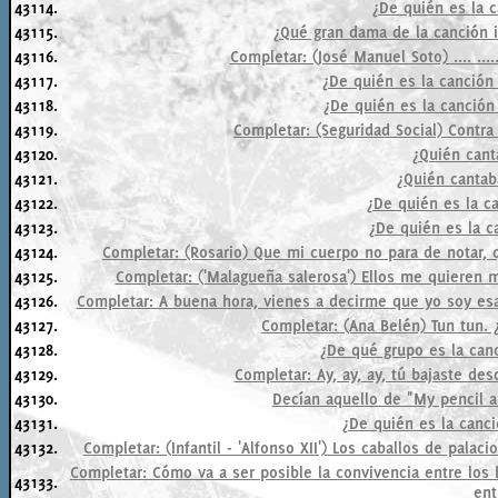
43114.
¿De quién es la c
43115.
¿Qué gran dama de la canción in
43116.
Completar: (José Manuel Soto) .... ...
43117.
¿De quién es la canción 
43118.
¿De quién es la canción
43119.
Completar: (Seguridad Social) Contra 
43120.
¿Quién can
43121.
¿Quién cantab
43122.
¿De quién es la ca
43123.
¿De quién es la c
43124.
Completar: (Rosario) Que mi cuerpo no para de notar,
43125.
Completar: ('Malagueña salerosa') Ellos me quieren mir
43126.
Completar: A buena hora, vienes a decirme que yo soy esa
43127.
Completar: (Ana Belén) Tun tun. ¿
43128.
¿De qué grupo es la can
43129.
Completar: Ay, ay, ay, tú bajaste desd
43130.
Decían aquello de "My pencil a
43131.
¿De quién es la canci
43132.
Completar: (Infantil - 'Alfonso XII') Los caballos de pala
Completar: Cómo va a ser posible la convivencia entre los
43133.
ent