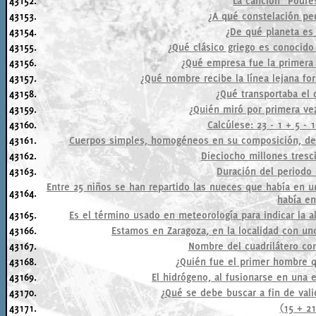
43152.
La canción "Podre
43153.
¿A qué constelación per
43154.
¿De qué planeta es
43155.
¿Qué clásico griego es conocido
43156.
¿Qué empresa fue la primera 
43157.
¿Qué nombre recibe la línea lejana for
43158.
¿Qué transportaba el d
43159.
¿Quién miró por primera vez
43160.
Calcúlese: 23 - 1 + 5 - 1
43161.
Cuerpos simples, homogéneos en su composición, de or
43162.
Dieciocho millones tresc
43163.
Duración del periodo 
Entre 25 niños se han repartido las nueces que había en 
43164.
había en
43165.
Es el término usado en meteorología para indicar la a
43166.
Estamos en Zaragoza, en la localidad con un
43167.
Nombre del cuadrilátero con
43168.
¿Quién fue el primer hombre 
43169.
El hidrógeno, al fusionarse en una e
43170.
¿Qué se debe buscar a fin de vali
43171.
(15 + 21