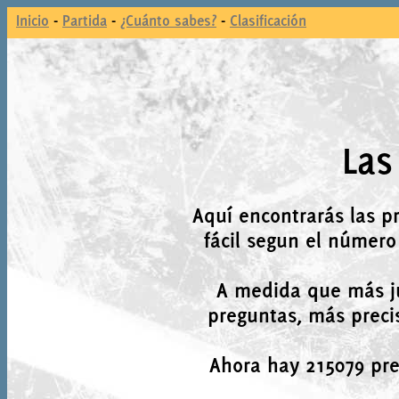
Inicio
-
Partida
-
¿Cuánto sabes?
-
Clasificación
Las
Aquí encontrarás las p
fácil segun el número
A medida que más j
preguntas, más precis
Ahora hay 215079 preg