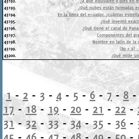
43192.
¿A qué equivalen 3 pies en m
43193.
¿Qué nubes están formadas en 
43194.
En la línea del ecuador, ¿cuántas estrel
43195.
¿Qué inventó exact
43196.
¿Qué tiene el canal de Pan
43197.
Componentes del gran
43198.
Nombre en latín de la 
43199.
(80 + 6) - 
43200.
¿Qué mide u
1
-
2
-
3
-
4
-
5
-
6
-
7
-
8
17
-
18
-
19
-
20
-
21
-
22
-
31
-
32
-
33
-
34
-
35
-
36
-
45
-
46
-
47
-
48
-
49
-
50
-