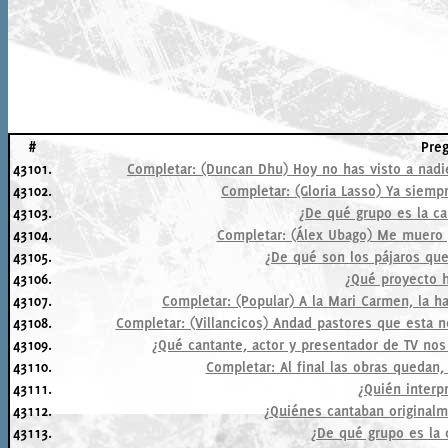
#
Pre
43101.
Completar: (Duncan Dhu) Hoy no has visto a nadi
43102.
Completar: (Gloria Lasso) Ya siemp
43103.
¿De qué grupo es la ca
43104.
Completar: (Álex Ubago) Me muero p
43105.
¿De qué son los pájaros que
43106.
¿Qué proyecto h
43107.
Completar: (Popular) A la Mari Carmen, la ha 
43108.
Completar: (Villancicos) Andad pastores que esta 
43109.
¿Qué cantante, actor y presentador de TV n
43110.
Completar: Al final las obras quedan,
43111.
¿Quién interpr
43112.
¿Quiénes cantaban original
43113.
¿De qué grupo es la 