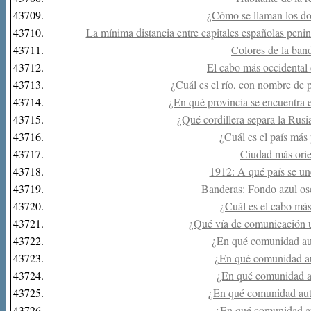
43709.
¿Cómo se llaman los d
43710.
La mínima distancia entre capitales españolas peni
43711.
Colores de la ban
43712.
El cabo más occidental 
43713.
¿Cuál es el río, con nombre de 
43714.
¿En qué provincia se encuentra
43715.
¿Qué cordillera separa la Rusi
43716.
¿Cuál es el país más
43717.
Ciudad más orie
43718.
1912: A qué país se u
43719.
Banderas: Fondo azul os
43720.
¿Cuál es el cabo más
43721.
¿Qué vía de comunicación 
43722.
¿En qué comunidad au
43723.
¿En qué comunidad a
43724.
¿En qué comunidad a
43725.
¿En qué comunidad au
43726.
¿En qué comunidad a