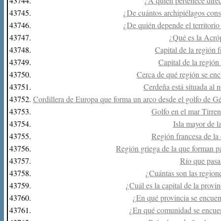
43744.
¿A quién pertenece dire
43745.
¿De cuántos archipiélagos const
43746.
¿De quién depende el territori
43747.
¿Qué es la Acró
43748.
Capital de la región 
43749.
Capital de la región
43750.
Cerca de qué región se encu
43751.
Cerdeña está situada al n
43752.
Cordillera de Europa que forma un arco desde el golfo de Gé
43753.
Golfo en el mar Tirreno
43754.
Isla mayor de la
43755.
Región francesa de la 
43756.
Región griega de la que forman pa
43757.
Río que pasa
43758.
¿Cuántas son las region
43759.
¿Cuál es la capital de la prov
43760.
¿En qué provincia se encuent
43761.
¿En qué comunidad se encuen