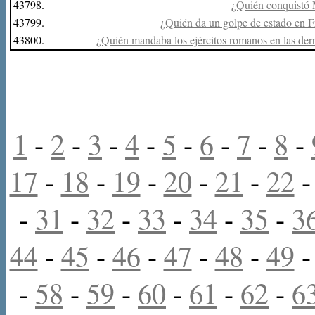
43798.
¿Quién conquistó 
43799.
¿Quién da un golpe de estado en F
43800.
¿Quién mandaba los ejércitos romanos en las derr
1
-
2
-
3
-
4
-
5
-
6
-
7
-
8
-
17
-
18
-
19
-
20
-
21
-
22
-
31
-
32
-
33
-
34
-
35
-
3
44
-
45
-
46
-
47
-
48
-
49
-
58
-
59
-
60
-
61
-
62
-
6