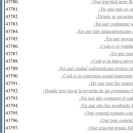
43780.
¿Qué longitud tiene Ba
43781.
¿De qué país es c
43782.
¿Dónde se encuentr
43783.
¿En qué continente 
43784.
¿En qué país latinoamericano 
43785.
¿En qué provin
43786.
¿Cuál es el gentil
43787.
¿En qué país
43788.
¿Cuál es la única provi
43789.
¿En qué ciudad sudamericana podrás en
43790.
¿Cuál es la estructura social imperan
43791.
¿De qué país fue empera
43792.
¿Dónde tuvo lugar la revuelta de las germanías 
43793.
¿En qué año comenzó el calif
43794.
¿En qué año fue nombrado En
43795.
¿Qué general romano cons
43796.
¿Qué país sometió
43797.
¿Qué relación tenían Ju