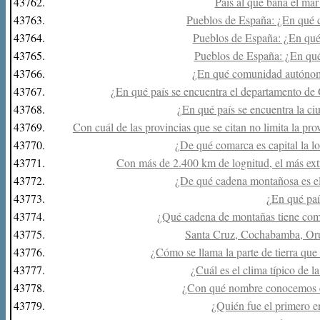
43762.
País al que baña el mar
43763.
Pueblos de España: ¿En qué 
43764.
Pueblos de España: ¿En qué 
43765.
Pueblos de España: ¿En qué
43766.
¿En qué comunidad autónoma
43767.
¿En qué país se encuentra el departamento de 
43768.
¿En qué país se encuentra la ci
43769.
Con cuál de las provincias que se citan no limita la p
43770.
¿De qué comarca es capital la l
43771.
Con más de 2.400 km de lognitud, el más ext
43772.
¿De qué cadena montañosa es el
43773.
¿En qué paí
43774.
¿Qué cadena de montañas tiene com
43775.
Santa Cruz, Cochabamba, Orur
43776.
¿Cómo se llama la parte de tierra que
43777.
¿Cuál es el clima típico de l
43778.
¿Con qué nombre conocemos e
43779.
¿Quién fue el primero e