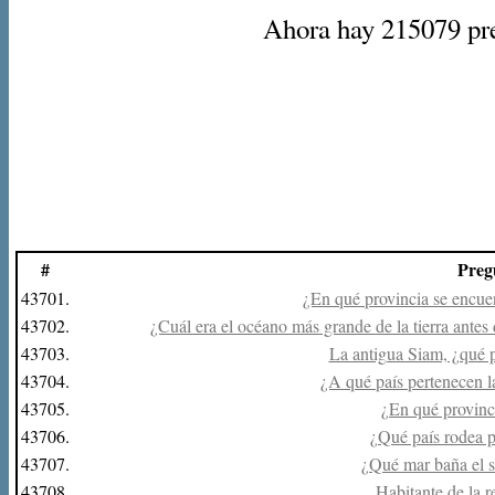
Ahora hay 215079 preg
#
Preg
43701.
¿En qué provincia se encue
43702.
¿Cuál era el océano más grande de la tierra ante
43703.
La antigua Siam, ¿qué p
43704.
¿A qué país pertenecen l
43705.
¿En qué provinc
43706.
¿Qué país rodea p
43707.
¿Qué mar baña el s
43708.
Habitante de la r