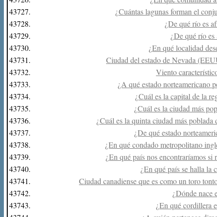
43727.
¿Cuántas lagunas forman el conj
43728.
¿De qué río es af
43729.
¿De qué río es 
43730.
¿En qué localidad des
43731.
Ciudad del estado de Nevada (EEUU)
43732.
Viento característic
43733.
¿A qué estado norteamericano pe
43734.
¿Cuál es la capital de la r
43735.
¿Cuál es la ciudad más pop
43736.
¿Cuál es la quinta ciudad más poblada 
43737.
¿De qué estado norteameri
43738.
¿En qué condado metropolitano inglé
43739.
¿En qué país nos encontraríamos si 
43740.
¿En qué país se halla la
43741.
Ciudad canadiense que es como un toro tonto p
43742.
¿Dónde nace e
43743.
¿En qué cordillera 