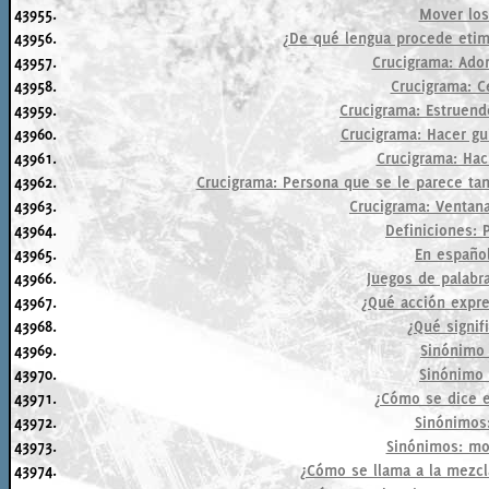
43955.
Mover los
43956.
¿De qué lengua procede etimo
43957.
Crucigrama: Ado
43958.
Crucigrama: C
43959.
Crucigrama: Estruend
43960.
Crucigrama: Hacer gu
43961.
Crucigrama: Ha
43962.
Crucigrama: Persona que se le parece tan
43963.
Crucigrama: Ventan
43964.
Definiciones: P
43965.
En español
43966.
Juegos de palabra
43967.
¿Qué acción expres
43968.
¿Qué signifi
43969.
Sinónimo 
43970.
Sinónimo 
43971.
¿Cómo se dice e
43972.
Sinónimos:
43973.
Sinónimos: mo
43974.
¿Cómo se llama a la mezcl