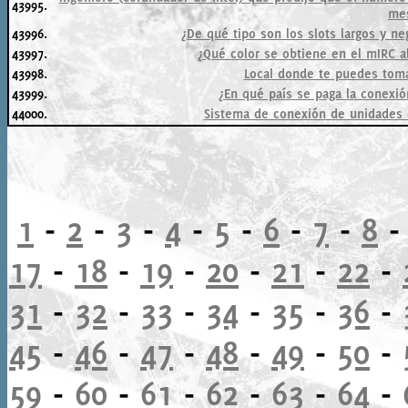
43995.
me
43996.
¿De qué tipo son los slots largos y ne
43997.
¿Qué color se obtiene en el mIRC a
43998.
Local donde te puedes tomar
43999.
¿En qué país se paga la conexió
44000.
Sistema de conexión de unidades
1
-
2
-
3
-
4
-
5
-
6
-
7
-
8
17
-
18
-
19
-
20
-
21
-
22
-
31
-
32
-
33
-
34
-
35
-
36
-
45
-
46
-
47
-
48
-
49
-
50
-
59
-
60
-
61
-
62
-
63
-
64
-