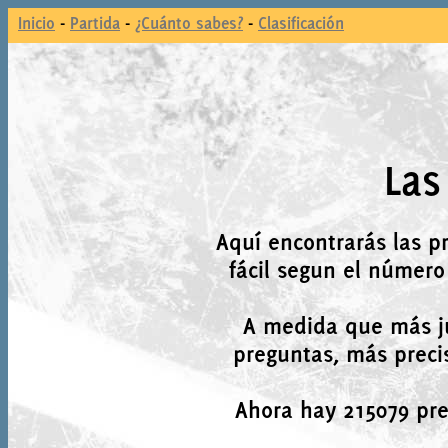
Inicio
-
Partida
-
¿Cuánto sabes?
-
Clasificación
Las
Aquí encontrarás las p
fácil segun el número
A medida que más j
preguntas, más precis
Ahora hay 215079 preg