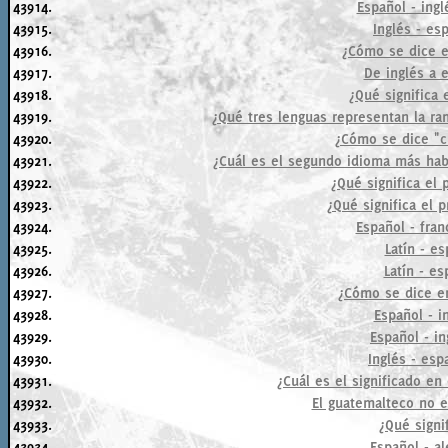
43914.
Español - ingl
43915.
Inglés - es
43916.
¿Cómo se dice en
43917.
De inglés a 
43918.
¿Qué significa e
43919.
¿Qué tres lenguas representan la ram
43920.
¿Cómo se dice "c
43921.
¿Cuál es el segundo idioma más hab
43922.
¿Qué significa el 
43923.
¿Qué significa el p
43924.
Español - fran
43925.
Latín - es
43926.
Latín - es
43927.
¿Cómo se dice en
43928.
Español - i
43929.
Español - in
43930.
Inglés - esp
43931.
¿Cuál es el significado en 
43932.
El guatemalteco no es
43933.
¿Qué signif
43934.
Español - al