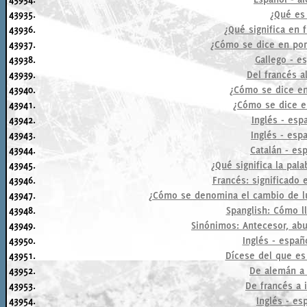
43935.
¿Qué es
43936.
¿Qué significa en 
43937.
¿Cómo se dice en po
43938.
Gallego - e
43939.
Del francés al
43940.
¿Cómo se dice en 
43941.
¿Cómo se dice e
43942.
Inglés - esp
43943.
Inglés - esp
43944.
Catalán - esp
43945.
¿Qué significa la pal
43946.
Francés: significado 
43947.
¿Cómo se denomina el cambio de lu
43948.
Spanglish: Cómo l
43949.
Sinónimos: Antecesor, abu
43950.
Inglés - espa
43951.
Dícese del que es 
43952.
De alemán a 
43953.
De francés a 
43954.
Inglés - es