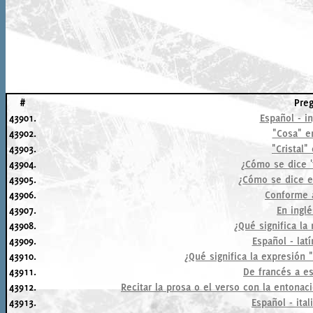
#
Pre
43901.
Español - in
43902.
"Cosa" e
43903.
"Cristal"
43904.
¿Cómo se dice '
43905.
¿Cómo se dice e
43906.
Conforme a
43907.
En inglé
43908.
¿Qué significa la 
43909.
Español - latí
43910.
¿Qué significa la expresión "
43911.
De francés a e
43912.
Recitar la prosa o el verso con la entona
43913.
Español - ital