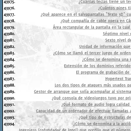
43975.
¿Cuántas teclas tiene un t
43976.
¿Cuántos pines t
43977.
¿Qué aparece en el salvapantallas "Texto 3D" c
43978.
¿Qué compañía de cable opera en Cádi
43979.
Área rectangular de la pantalla en la cu
43980.
Séptimo nivel 
43981.
Sexto nivel d
43982.
Unidad de información que
43983.
¿Cómo se llamó el tercer juego de orde
43984.
¿Cómo se denomina una r
43985.
Extensión de los dominios referidos
43986.
El programa de grabación de 
43987.
Hypertext Tra
43988.
Los dos tipos de ataques más usados par
43989.
Gestor de arranque que solía acompañar al sistema
43990.
¿Qué consola de videojuegos tuvo por prim
43991.
¿Qué formato de audio logra calida
43992.
Capacidad de un ordenador de efectuar llamadas
43993.
¿Qué tipo de estructuras de
43994.
¿Cómo se denomina a la acción
Ingeniero (cofundador de Intel) que predijo que el número 