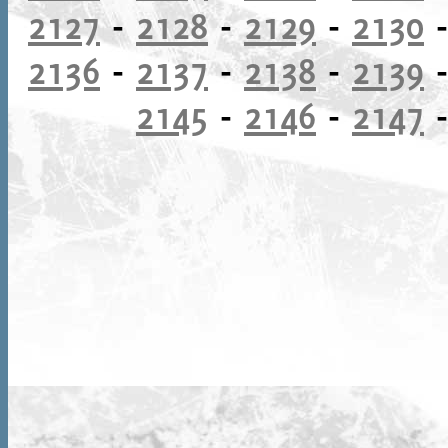
2127
-
2128
-
2129
-
2130
2136
-
2137
-
2138
-
2139
2145
-
2146
-
2147