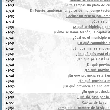
45035.
Si te zampas un plato de cr
45036.
En Puerto Lumbreras, al guiso de mondongo (estóm
45037.
Cocinar un género por inme
45038.
¿Qué es un
45039.
¿A qué archipiélago per
45040.
¿Cómo se llama Mahón, la capital 
45041.
¿Cuál es el municipio 
45042.
¿En qué comunidad 
45043.
¿En qué mar se encuent
45044.
¿En qué país está el
45045.
¿En qué país está la
45046.
¿En qué provin
45047.
¿En qué provinc
45048.
¿En qué provincia está San
45049.
¿En qué provincia es
45050.
¿En qué provincia se encuent
45051.
¿En qué provincia
45052.
¿Qué río pasa por la
45053.
Capital de la com
45054.
Completa el nombre de la siguien