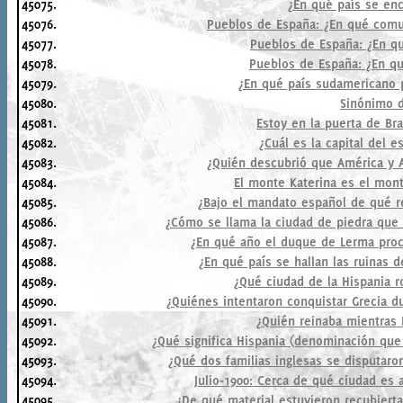
45075.
¿En qué país se enc
45076.
Pueblos de España: ¿En qué comu
45077.
Pueblos de España: ¿En qu
45078.
Pueblos de España: ¿En q
45079.
¿En qué país sudamericano 
45080.
Sinónimo d
45081.
Estoy en la puerta de Br
45082.
¿Cuál es la capital del
45083.
¿Quién descubrió que América y 
45084.
El monte Katerina es el mon
45085.
¿Bajo el mandato español de qué re
45086.
¿Cómo se llama la ciudad de piedra que e
45087.
¿En qué año el duque de Lerma proc
45088.
¿En qué país se hallan las ruinas de
45089.
¿Qué ciudad de la Hispania r
45090.
¿Quiénes intentaron conquistar Grecia du
45091.
¿Quién reinaba mientras 
45092.
¿Qué significa Hispania (denominación que 
45093.
¿Qué dos familias inglesas se disputaro
45094.
Julio-1900: Cerca de qué ciudad es 
45095.
¿De qué material estuvieron recubierta