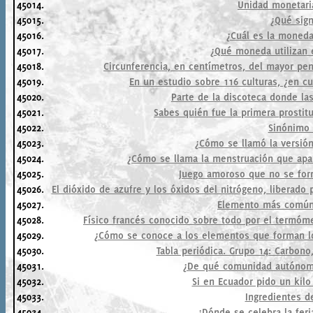
45014.
Unidad monetari
45015.
¿Qué sign
45016.
¿Cuál es la moneda
45017.
¿Qué moneda utilizan 
45018.
Circunferencia, en centímetros, del mayor p
45019.
En un estudio sobre 116 culturas, ¿en cu
45020.
Parte de la discoteca donde l
45021.
Sabes quién fue la primera prostitu
45022.
Sinónimo 
45023.
¿Cómo se llamó la versión
45024.
¿Cómo se llama la menstruación que apa
45025.
Juego amoroso que no se for
45026.
El dióxido de azufre y los óxidos del nitrógeno, liberado
45027.
Elemento más común 
45028.
Físico francés conocido sobre todo por el termóme
45029.
¿Cómo se conoce a los elementos que forman los g
45030.
Tabla periódica. Grupo 14: Carbono, 
45031.
¿De qué comunidad autónoma
45032.
Si en Ecuador pido un kilo 
45033.
Ingredientes d
45034.
¿Dónde se celebra la feri