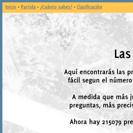
Inicio
-
Partida
-
¿Cuánto sabes?
-
Clasificación
Las
Aquí encontrarás las p
fácil segun el número
A medida que más j
preguntas, más precis
Ahora hay 215079 preg