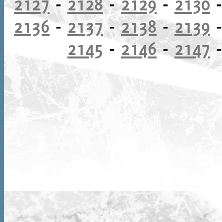
2127
-
2128
-
2129
-
2130
2136
-
2137
-
2138
-
2139
2145
-
2146
-
2147