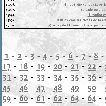
45096.
¿En qué año conquistaron M
45097.
Soldado ruso de 
45098.
El estribo e
45099.
¿Cuáles eran las piezas de la a
45100.
¿Qué rey de Marruecos fue espía de H
1
-
2
-
3
-
4
-
5
-
6
-
7
-
8
17
-
18
-
19
-
20
-
21
-
22
-
31
-
32
-
33
-
34
-
35
-
36
-
45
-
46
-
47
-
48
-
49
-
50
-
59
-
60
-
61
-
62
-
63
-
64
-