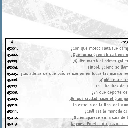
#
Pre
45001.
¿Con qué motocicleta fue cam
45002.
¿Qué forma geométrica tiene e
45003.
¿Quién marcó el primer gol e
45004.
Fútbol: ¿Cómo se lla
45005.
¿Las atletas de qué país vencieron en todas las maratone
45006.
¿Quién era el r
45007.
F1. Circuitos del
45008.
¿En qué deporte de
45009.
¿En qué ciudad nació el gran j
45010.
La estrella de la final del Mu
45011.
¿Cuál era la moneda de
45012.
¿Quién aparece en la cara de
45013.
Keynes: En el corto plazo la ....