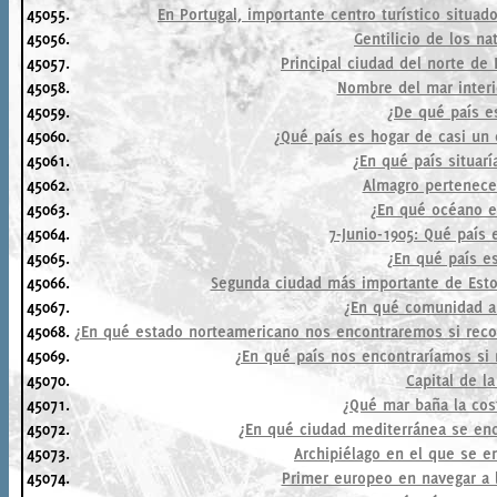
45055.
En Portugal, importante centro turístico situad
45056.
Gentilicio de los na
45057.
Principal ciudad del norte de 
45058.
Nombre del mar interi
45059.
¿De qué país e
45060.
¿Qué país es hogar de casi un 
45061.
¿En qué país situarí
45062.
Almagro pertenece 
45063.
¿En qué océano es
45064.
7-Junio-1905: Qué país
45065.
¿En qué país e
45066.
Segunda ciudad más importante de Eston
45067.
¿En qué comunidad a
45068.
¿En qué estado norteamericano nos encontraremos si reco
45069.
¿En qué país nos encontraríamos si 
45070.
Capital de la
45071.
¿Qué mar baña la cos
45072.
¿En qué ciudad mediterránea se en
45073.
Archipiélago en el que se en
45074.
Primer europeo en navegar a l