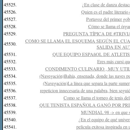
45525.
¿En clase de danza destac
45526.
Quien es el padre literari
45527.
Portavoz del primer go
45528.
Cómo se llama el órgan
45529.
PREGUNTA TÍPICA DE #TRIVI
COMO SE LLAMA EL ESQUEMA SEGÚN EL CUAL
45530.
SALIDA EN A
45531.
QUE EQUIPO ESPAñOL DE ATLET
45532.
Eres más cursi que
45533.
CONDIMENTO CULINARIO , MUY UTIL
45534.
(Navegación)Bahía, ensenada, donde las naves pue
45535.
(Navegación)La línea que separa la parte sumer
45536.
repeticion innecesaria de una palabra, bien segu
45537.
Como se llama el torneo de tenis de
45538.
QUE TENISTA ESPAÑOLA GANÓ POR PR
45539.
MUNDIAL 98 -> en que sel
45540.
¿En el equipo de qué unive
45541.
pelicula exitosa inspirada en 