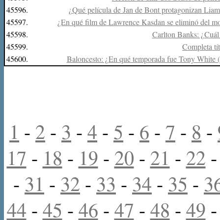
45596.
¿Qué película de Jan de Bont protagonizan Lia
45597.
¿En qué film de Lawrence Kasdan se eliminó del mon
45598.
Carlton Banks: ¿Cuál 
45599.
Completa tít
45600.
Baloncesto: ¿En qué temporada fue Tony White 
1
-
2
-
3
-
4
-
5
-
6
-
7
-
8
-
17
-
18
-
19
-
20
-
21
-
22
-
31
-
32
-
33
-
34
-
35
-
3
44
-
45
-
46
-
47
-
48
-
49