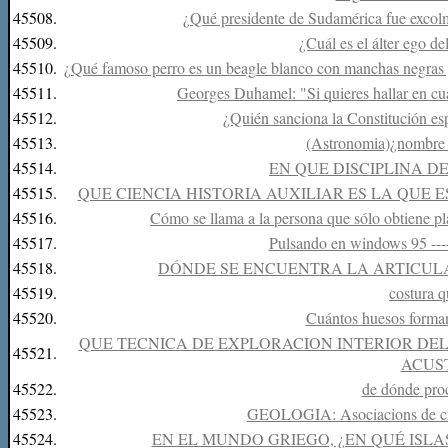
45508.
¿Qué presidente de Sudamérica fue excolm
45509.
¿Cuál es el álter ego d
45510.
¿Qué famoso perro es un beagle blanco con manchas negras 
45511.
Georges Duhamel: "Si quieres hallar en cual
45512.
¿Quién sanciona la Constitución es
45513.
(Astronomia)¿nombre d
45514.
EN QUE DISCIPLINA D
45515.
QUE CIENCIA HISTORIA AUXILIAR ES LA QUE 
45516.
Cómo se llama a la persona que sólo obtiene pl
45517.
Pulsando en windows 95 ---- 
45518.
DÓNDE SE ENCUENTRA LA ARTICUL
45519.
costura q
45520.
Cuántos huesos forma
QUE TECNICA DE EXPLORACION INTERIOR DE
45521.
ACUS
45522.
de dónde pro
45523.
GEOLOGIA: Asociacions de cris
45524.
EN EL MUNDO GRIEGO, ¿EN QUÉ ISLA