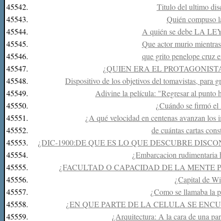
45542.
Titulo del ultimo dis
45543.
Quién compuso la
45544.
A quién se debe LA 
45545.
Que actor murio mientras
45546.
que grito penelope cruz e
45547.
¿QUIEN ERA EL PROTAGONIST
45548.
Dispositivo de los objetivos del tomavistas, para g
45549.
Adivine la película: "Regresar al punto 
45550.
¿Cuándo se firmó el
45551.
¿A qué velocidad en centenas avanzan los i
45552.
de cuántas cartas cons
45553.
¿DIC-1900:DE QUE ES LO QUE DESCUBRE DISC
45554.
¿Embarcacion rudimentaria 
45555.
¿FACULTAD O CAPACIDAD DE LA MENTE 
45556.
¿Capital de W
45557.
¿Como se llamaba la p
45558.
¿EN QUE PARTE DE LA CELULA SE ENC
45559.
¿Arquitectura: A la cara de una par