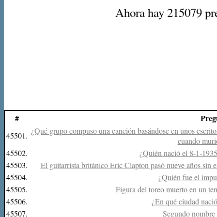
Ahora hay 215079 preg
#
Preg
¿Qué grupo compuso una canción basándose en unos escritos 
45501.
cuando muri
45502.
¿Quién nació el 8-1-1935
45503.
El guitarrista británico Eric Clapton pasó nueve años sin 
45504.
¿Quién fue el impu
45505.
Figura del toreo muerto en un te
45506.
¿En qué ciudad naci
45507.
Segundo nombre 