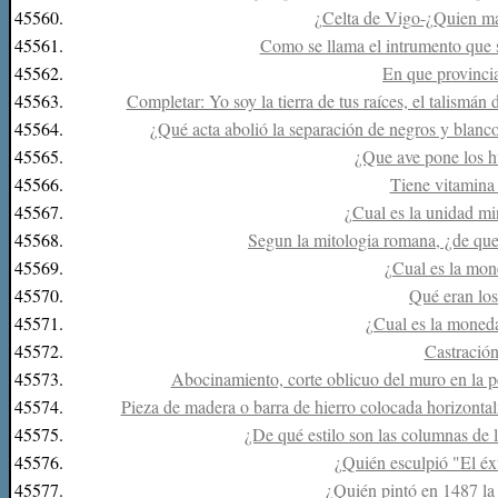
45560.
¿Celta de Vigo-¿Quien mar
45561.
Como se llama el intrumento que 
45562.
En que provinci
45563.
Completar: Yo soy la tierra de tus raíces, el talismán de
45564.
¿Qué acta abolió la separación de negros y blanc
45565.
¿Que ave pone los 
45566.
Tiene vitamina
45567.
¿Cual es la unidad m
45568.
Segun la mitologia romana, ¿de q
45569.
¿Cual es la mo
45570.
Qué eran lo
45571.
¿Cual es la mone
45572.
Castració
45573.
Abocinamiento, corte oblicuo del muro en la p
45574.
Pieza de madera o barra de hierro colocada horizonta
45575.
¿De qué estilo son las columnas de 
45576.
¿Quién esculpió "El éx
45577.
¿Quién pintó en 1487 la