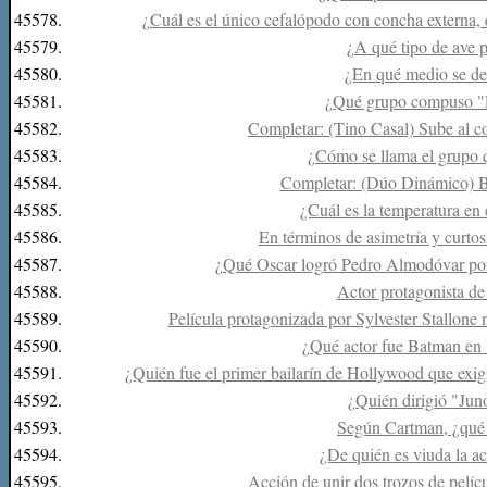
45578.
¿Cuál es el único cefalópodo con concha externa, 
45579.
¿A qué tipo de ave p
45580.
¿En qué medio se des
45581.
¿Qué grupo compuso "
45582.
Completar: (Tino Casal) Sube al coc
45583.
¿Cómo se llama el grupo 
45584.
Completar: (Dúo Dinámico) Bon
45585.
¿Cuál es la temperatura en 
45586.
En términos de asimetría y curtos
45587.
¿Qué Oscar logró Pedro Almodóvar por 
45588.
Actor protagonista de
45589.
Película protagonizada por Sylvester Stallone 
45590.
¿Qué actor fue Batman en
45591.
¿Quién fue el primer bailarín de Hollywood que exigi
45592.
¿Quién dirigió "Jun
45593.
Según Cartman, ¿qué 
45594.
¿De quién es viuda la 
45595.
Acción de unir dos trozos de pelíc