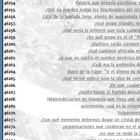
46254.
Palabra que debería escribirse 
46255.
¿Qué no pueden tomar los practicantes del isl
46256.
Cáliz de la Sagrada Cena, objeto de apasionada 
46257.
¿Qué grupo irlandés rea
46258.
¿Qué sería lo primero que oiría Ludwi
46259.
¿De qué grupo es el LP "T
46260.
¿Quiénes serán siempre 
46261.
¿Qué cantante afincada e
46262.
¿A que no sabéis el nombre genérico de 
46263.
¿Cuál era la profesión 
46264.
Autor de la frase: "Si el dinero va 
46265.
¿Qué héroe mítico tuvo la idea de cons
46266.
¿En qué ciudad
46267.
¿Quién fundó el Partido Republ
46268.
(Matemáticas)en un triangulo,que linea une u
46269.
astronomia- cual es la conste
46270.
Vulgarment
46271.
¿Con qué elemento debemos dopar un cristal de 
46272.
¿organizaciones que colaboran en el 
46273.
¿en que se mide la 