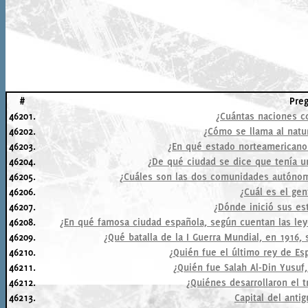
#
Pre
46201.
¿Cuántas naciones c
46202.
¿Cómo se llama al natur
46203.
¿En qué estado norteamericano 
46204.
¿De qué ciudad se dice que tenía un
46205.
¿Cuáles son las dos comunidades autónoma
46206.
¿Cuál es el gen
46207.
¿Dónde inició sus es
46208.
¿En qué famosa ciudad española, según cuentan las leye
46209.
¿Qué batalla de la I Guerra Mundial, en 1916,
46210.
¿Quién fue el último rey de Es
46211.
¿Quién fue Salah Al-Din Yusuf,
46212.
¿Quiénes desarrollaron el tr
46213.
Capital del anti