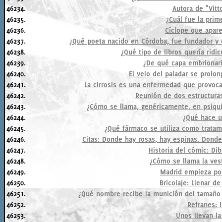
46234.
Autora de "Vitt
46235.
¿Cuál fue la prim
46236.
Cíclope que apare
46237.
¿Qué poeta nacido en Córdoba, fue fundador y di
46238.
¿Qué tipo de libros quería ridic
46239.
¿De qué capa embrionari
46240.
El velo del paladar se prolon
46241.
La cirrosis es una enfermedad que provoca l
46242.
Reunión de dos estructuras
46243.
¿Cómo se llama, genéricamente, en psiqui
46244.
¿Qué hace u
46245.
¿Qué fármaco se utiliza como tratami
46246.
Citas: Donde hay rosas, hay espinas. Donde
46247.
Historia del cómic: Dib
46248.
¿Cómo se llama la ves
46249.
Madrid empieza por
46250.
Bricolaje: Llenar d
46251.
¿Qué nombre recibe la munición del tamaño 
46252.
Refranes: I
46253.
Unos llevan la