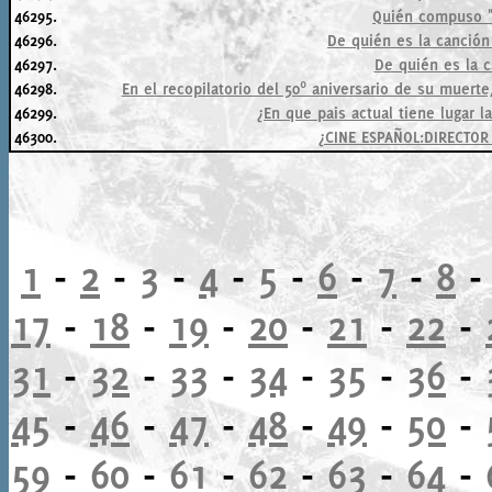
46295.
Quién compuso "
46296.
De quién es la canción
46297.
De quién es la 
46298.
En el recopilatorio del 50º aniversario de su muert
46299.
¿En que pais actual tiene lugar l
46300.
¿CINE ESPAÑOL:DIRECTOR
1
-
2
-
3
-
4
-
5
-
6
-
7
-
8
17
-
18
-
19
-
20
-
21
-
22
-
31
-
32
-
33
-
34
-
35
-
36
-
45
-
46
-
47
-
48
-
49
-
50
-
59
-
60
-
61
-
62
-
63
-
64
-