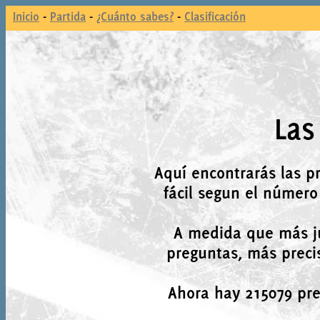
Inicio
-
Partida
-
¿Cuánto sabes?
-
Clasificación
Las
Aquí encontrarás las p
fácil segun el número
A medida que más j
preguntas, más precis
Ahora hay 215079 preg