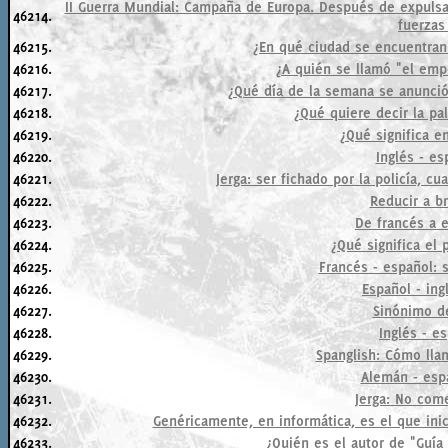
II Guerra Mundial: Campaña de Europa. Después de expulsar 
46214.
fuerzas
46215.
¿En qué ciudad se encuentra
46216.
¿A quién se llamó "el empe
46217.
¿Qué día de la semana se anunció 
46218.
¿Qué quiere decir la pa
46219.
¿Qué significa en
46220.
Inglés - es
46221.
Jerga: ser fichado por la policía, c
46222.
Reducir a b
46223.
De francés a e
46224.
¿Qué significa el 
46225.
Francés - español: 
46226.
Español - ing
46227.
Sinónimo de
46228.
Inglés - es
46229.
Spanglish: Cómo llam
46230.
Alemán - esp
46231.
Jerga: No com
46232.
Genéricamente, en informática, es el que inic
46233.
¿Quién es el autor de "Guía 