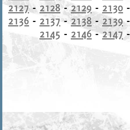
2127
-
2128
-
2129
-
2130
2136
-
2137
-
2138
-
2139
2145
-
2146
-
2147