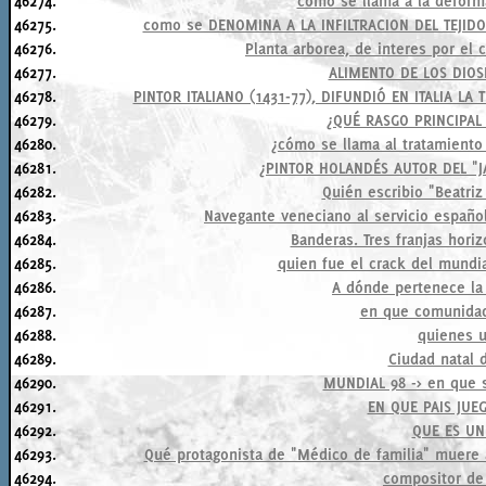
46274.
como se llama a la deform
46275.
como se DENOMINA A LA INFILTRACION DEL TEJID
46276.
Planta arborea, de interes por el
46277.
ALIMENTO DE LOS DIO
46278.
PINTOR ITALIANO (1431-77), DIFUNDIÓ EN ITALIA LA
46279.
¿QUÉ RASGO PRINCIPAL
46280.
¿cómo se llama al tratamiento
46281.
¿PINTOR HOLANDÉS AUTOR DEL "J
46282.
Quién escribio "Beatriz
46283.
Navegante veneciano al servicio español
46284.
Banderas. Tres franjas horiz
46285.
quien fue el crack del mundi
46286.
A dónde pertenece la
46287.
en que comunidad
46288.
quienes u
46289.
Ciudad natal 
46290.
MUNDIAL 98 -> en que s
46291.
EN QUE PAIS JUEG
46292.
QUE ES UN
46293.
Qué protagonista de "Médico de familia" muere al
46294.
compositor de