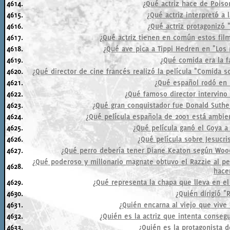
4614.
¿Qué actriz hace de Poiso
4615.
¿Qué actriz interpretó a 
4616.
¿Qué actriz protagonizó 
4617.
¿Qué actriz tienen en común estos film
4618.
¿Qué ave pica a Tippi Hedren en "Los
4619.
¿Qué comida era la f
4620.
¿Qué director de cine francés realizó la película "Comida s
4621.
¿Qué español rodó en 
4622.
¿Qué famoso director intervino 
4623.
¿Qué gran conquistador fue Donald Sutherl
4624.
¿Qué película española de 2001 está ambie
4625.
¿Qué película ganó el Goya a
4626.
¿Qué película sobre Jesucri
4627.
¿Qué perro debería tener Diane Keaton según Woo
¿Qué poderoso y millonario magnate obtuvo el Razzie al p
4628.
hace
4629.
¿Qué representa la chapa que lleva en e
4630.
¿Quién dirigió "
4631.
¿Quién encarna al viejo que vive
4632.
¿Quién es la actriz que intenta conseg
4633.
¿Quién es la protagonista d