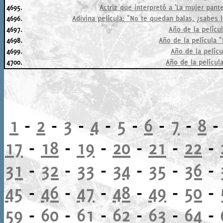
4695.
Actriz que interpretó a 'La mujer pant
4696.
Adivina película: "No te quedan balas, ¿sabes 
4697.
Año de la películ
4698.
Año de la película 
4699.
Año de la pelícu
4700.
Año de la película 
1
-
2
-
3
-
4
-
5
-
6
-
7
-
8
17
-
18
-
19
-
20
-
21
-
22
-
31
-
32
-
33
-
34
-
35
-
36
-
45
-
46
-
47
-
48
-
49
-
50
-
59
-
60
-
61
-
62
-
63
-
64
-