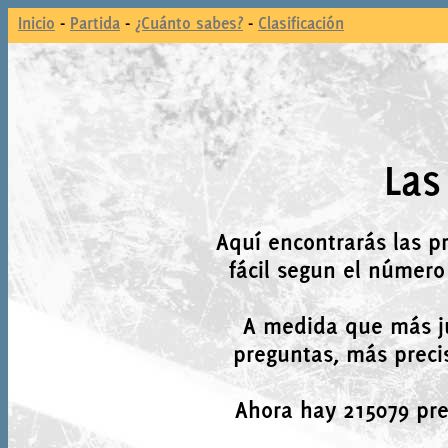
Inicio
-
Partida
-
¿Cuánto sabes?
-
Clasificación
Las
Aquí encontrarás las p
fácil segun el número
A medida que más j
preguntas, más precis
Ahora hay 215079 preg