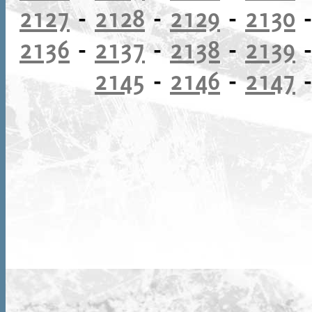
2127
-
2128
-
2129
-
2130
2136
-
2137
-
2138
-
2139
2145
-
2146
-
2147