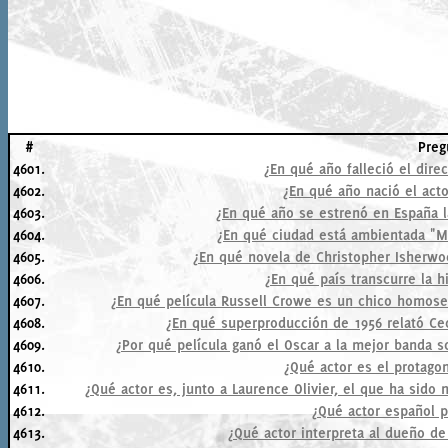
#
Preg
4601.
¿En qué año falleció el dire
4602.
¿En qué año nació el acto
4603.
¿En qué año se estrenó en España l
4604.
¿En qué ciudad está ambientada "M
4605.
¿En qué novela de Christopher Isherwoo
4606.
¿En qué país transcurre la h
4607.
¿En qué película Russell Crowe es un chico homose
4608.
¿En qué superproducción de 1956 relató Ceci
4609.
¿Por qué película ganó el Oscar a la mejor banda
4610.
¿Qué actor es el protago
4611.
¿Qué actor es, junto a Laurence Olivier, el que ha sido 
4612.
¿Qué actor español p
4613.
¿Qué actor interpreta al dueño de