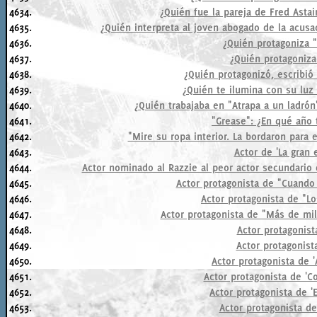
4634.
¿Quién fue la pareja de Fred Astai
4635.
¿Quién interpreta al joven abogado de la acus
4636.
¿Quién protagoniza "
4637.
¿Quién protagoniza
4638.
¿Quién protagonizó, escribió 
4639.
¿Quién te ilumina con su lu
4640.
¿Quién trabajaba en "Atrapa a un ladró
4641.
"Grease": ¿En qué año t
4642.
"Mire su ropa interior. La bordaron para e
4643.
Actor de 'La gran 
4644.
Actor nominado al Razzie al peor actor secundario 
4645.
Actor protagonista de "Cuand
4646.
Actor protagonista de "L
4647.
Actor protagonista de "Más de mil
4648.
Actor protagonist
4649.
Actor protagonist
4650.
Actor protagonista de 
4651.
Actor protagonista de 'Co
4652.
Actor protagonista de '
4653.
Actor protagonista de