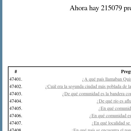
Ahora hay 215079 preg
#
Preg
47401.
¿A qué país llamaban Qui
47402.
¿Cuál era la segunda ciudad más poblada de 
47403.
¿De qué comunidad es la bandera con 
47404.
¿De qué río es afl
47405.
¿En qué comunida
47406.
¿En qué comunidad es
47407.
¿En qué localidad se
47408.
¿En qué país se encuentra el pa