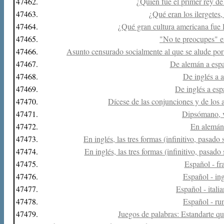
47462.
¿Quién fue el primer rey de
47463.
¿Qué eran los ilergetes,
47464.
¿Qué gran cultura americana fue 
47465.
"No te preocupes" en
47466.
Asunto censurado socialmente al que se alude por
47467.
De alemán a esp
47468.
De inglés a 
47469.
De inglés a esp
47470.
Dícese de las conjunciones y de los 
47471.
Dipsómano, 
47472.
En alemán:
47473.
En inglés, las tres formas (infinitivo, pasado
47474.
En inglés, las tres formas (infinitivo, pasado
47475.
Español - fr
47476.
Español - in
47477.
Español - italia
47478.
Español - ru
47479.
Juegos de palabras: Estandarte qu