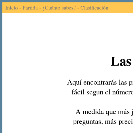
Inicio
-
Partida
-
¿Cuánto sabes?
-
Clasificación
Las
Aquí encontrarás las p
fácil segun el númer
A medida que más j
preguntas, más preci