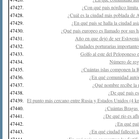
47427.
¿Con qué país nórdico limita 
47428.
¿Cuál es la ciudad más poblada de 
47429.
¿En qué país se halla la ciudad 
47430.
¿Qué país europeo es llamado por sus ha
47431.
Año en que dejó de ser Eslovenia
47432.
Ciudades porturarias importantes 
47433.
Golfo al este del Peloponeso e
47434.
Número de regi
47435.
¿Cuántas islas componen la R
47436.
¿En qué comunidad autó
47437.
¿Qué nombre recibe la m
47438.
¿De qué país es
47439.
El punto más cercano entre Rusia y Estados Unidos (4 km),
47440.
¿Cuántas Bragas 
47441.
¿De qué río es afl
47442.
¿En qué paí
47443.
¿En qué ciudad falleció l