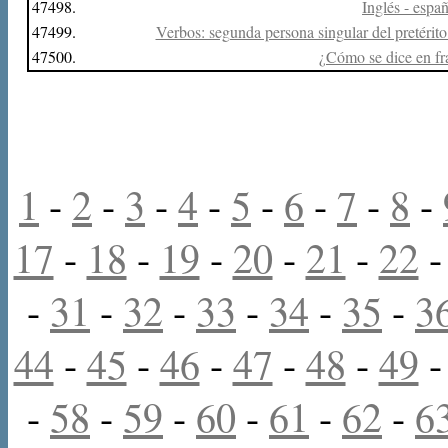
47498.
Inglés - españ
47499.
Verbos: segunda persona singular del pretérito 
47500.
¿Cómo se dice en fr
1
-
2
-
3
-
4
-
5
-
6
-
7
-
8
-
17
-
18
-
19
-
20
-
21
-
22
-
31
-
32
-
33
-
34
-
35
-
3
44
-
45
-
46
-
47
-
48
-
49
-
58
-
59
-
60
-
61
-
62
-
6