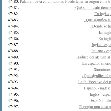
47480.
Palabra nueva en un idioma. Puede tener su origen en la tr
47481.
¿Qué significado tiene e
47482.
En inglés, 
47483.
¿Qué significa la
47484.
¿Dónde se ha
47485.
En inglé
47486.
En inglé
47487.
Inglés - espa
47488.
Italiano - es
47489.
Traduce del alemán al
47490.
En español america
47491.
Sinónimos:
47492.
¿Qué significa el p
47493.
Latín: Vocativo del p
47494.
Español - inglés: 
47495.
Inglés - españ
47496.
Español - al
47497.
Esponjar una cosa p