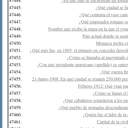
47444.
¿En qué país se encuentran las forti
47445.
¿Qué ciudad se f
47446.
¿Qué contenía el vaso can
47447.
¿Qué emperador romano sus
47448.
Nombre que recibe la etapa en la que el ge
47449.
País actual donde se asen
47450.
Monarca inglés e
47451.
¿Qué país fue, en 1893, el primero en conceder derech
47452.
¿Cómo se llamaba al magistrado r
47453.
¿Con qué presidente americano (apellido) se entre
47454.
¿Qué guerra fi
47455.
21-Junio-1908: En qué ciudad se reunen 250.000 pers
47456.
Febrero-1912: Qué gran país
47457.
¿Cómo se llamó el 
47458.
¿Qué caballeros sometieron a los pa
47459.
¿Qué pueblo de nómadas descendiente
47460.
¿Quién fue el líder de la
47461.
Capital de la civ