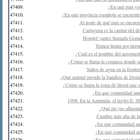
47409.
¿En qué país vi
47410.
¿En qué provincia española se encuentr
47411.
Al norte de qué país se encuen
47412.
Cartagena es la capital del 
47413.
Homjel' (antes llamada Gomel
47414.
Yemen limita por tierr
47415.
¿Cuál es el nombre del aeropuer
47416.
¿Cómo se llama la comarca donde se
47417.
Saltos de agua en la fronte
47418.
¿Qué animal preside la bandera de Domin
47419.
¿Cómo se llama la zona de litoral que 
47420.
¿En qué comunidad aut
47421.
1908: En la Antártida, el inglés E. S
47422.
¿Qué río (no afluen
47423.
Cumbre más alta de la
47424.
¿En qué comunidad au
47425.
¿En qué comunidad au
47426.
¿En qué comunidad aut