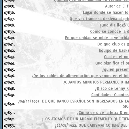
47835.
Autor de El 
47836.
Lugar donde se hacen lo
47837.
Que voz francesa designa al pr
47838.
¿Que dia llegó 
47839.
Como se conoce la dr
47840.
En que unidad se mide la velocid
47841.
De que club es g
47842.
Equipo de baske
47843.
Cual es el n
47844.
Que significa el pr
47845.
¿quien present
47846.
¿De los cables de alimentación que vemos en el interi
47847.
¿CUANTOS MINUTOS PERMANECIO IM
47848.
¿Disco de Lenny K
47849.
Cantidades: Cuantos
¿04/11/1993: DE QUE BANCO ESPAÑOL SON INGRESADOS EN L
47850.
SIG
47851.
¿Como se dice la letra D en 
47852.
¿LOS ATOMOS DE UN MISMO ELEMENTO QUE TIE
47853.
¿22/08/1922: QUE CARISMATICO JEFE DEL