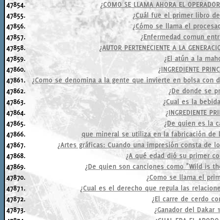
47854.
¿COMO SE LLAMA AHORA EL OPERADOR
47855.
¿Cuál fue el primer libro 
47856.
¿Cómo se llama el procesad
47857.
¿Enfermedad comun entre
47858.
¿AUTOR PERTENECIENTE A LA GENERACIO
47859.
¿El atún a la mah
47860.
¿INGREDIENTE PRIN
47861.
¿Como se denomina a la gente que invierte en bolsa con d
47862.
¿De donde se p
47863.
¿Cual es la bebida
47864.
¿INGREDIENTE PR
47865.
¿De quien es la 
47866.
que mineral se utiliza en la fabricación de l
47867.
¿Artes gráficas: Cuando una impresión consta de lo
47868.
¿A qué edad dió su primer co
47869.
¿De quien son canciones como "Wild is the
47870.
¿Como se llama el prim
47871.
¿Cual es el derecho que regula las relacion
47872.
¿El carre de cerdo co
47873.
¿Ganador del Dakar 