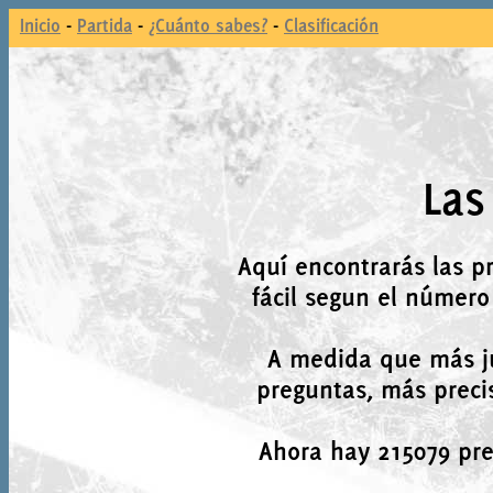
Inicio
-
Partida
-
¿Cuánto sabes?
-
Clasificación
Las
Aquí encontrarás las p
fácil segun el número
A medida que más j
preguntas, más precis
Ahora hay 215079 preg