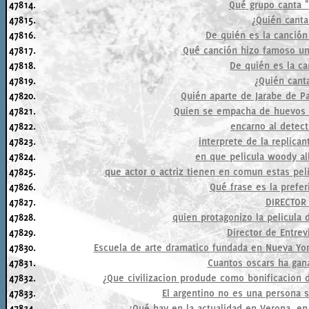
47814.
Qué grupo canta "
47815.
¿Quién cant
47816.
De quién es la canció
47817.
Qué canción hizo famoso u
47818.
De quién es la c
47819.
¿Quién cant
47820.
Quién aparte de Jarabe de Pa
47821.
Quien se empacha de huevos 
47822.
encarno al detect
47823.
interprete de la replica
47824.
en que pelicula woody al
47825.
que actor o actriz tienen en comun estas peli
47826.
Qué frase es la prefe
47827.
DIRECTOR
47828.
quien protagonizo la pelicula
47829.
Director de Entrev
47830.
Escuela de arte dramatico fundada en Nueva Yor
47831.
Cuantos oscars ha gan
47832.
¿Que civilizacion produde como bonificacion
47833.
El argentino no es una persona s
47834.
¿Qué hay en la actualidad en Verona, e