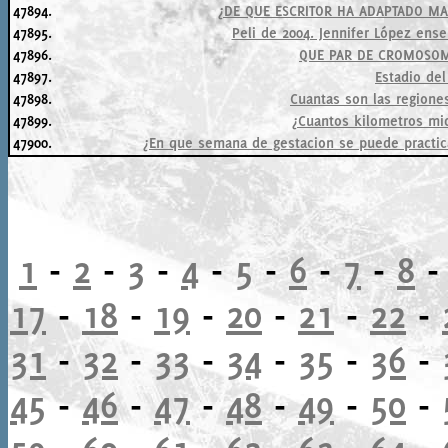
47894.
¿DE QUE ESCRITOR HA ADAPTADO MA
47895.
Peli de 2004. Jennifer López ense
47896.
QUE PAR DE CROMOSOMAS
47897.
Estadio de
47898.
Cuantas son las regiones
47899.
¿Cuantos kilometros mid
47900.
¿En que semana de gestacion se puede practica
1
-
2
-
3
-
4
-
5
-
6
-
7
-
8
17
-
18
-
19
-
20
-
21
-
22
-
31
-
32
-
33
-
34
-
35
-
36
-
45
-
46
-
47
-
48
-
49
-
50
-