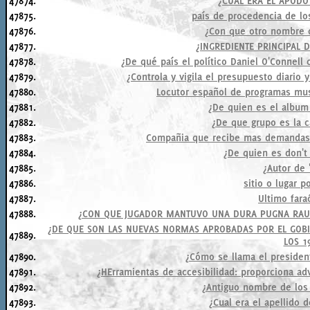
47874.
¿CUAL ERA EL APOD
47875.
país de procedencia de l
47876.
¿Con que otro nombre 
47877.
¿INGREDIENTE PRINCIPAL
47878.
¿De qué país el político Daniel O'Connell
47879.
¿Controla y vigila el presupuesto diario 
47880.
Locutor español de programas mus
47881.
¿De quien es el album
47882.
¿De que grupo es la c
47883.
Compañia que recibe mas demandas po
47884.
¿De quien es don't
47885.
¿Autor de 
47886.
sitio o lugar 
47887.
Ultimo fara
47888.
¿CON QUE JUGADOR MANTUVO UNA DURA PUGNA RAUL 
¿DE QUE SON LAS NUEVAS NORMAS APROBADAS POR EL GOBI
47889.
LOS 1
47890.
¿Cómo se llama el presiden
47891.
¿HErramientas de accesibilidad: proporciona ad
47892.
¿Antiguo nombre de los 
47893.
¿Cual era el apellido 