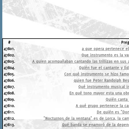
#
Pre
47801.
a que opera pertenece el t
47802.
Que instrumento es la va
47803.
A quien acompañaban cantando las trillizas en sus
47804.
Quién fue el cantante y lí
47805.
Con qué instrumento se hizo fam
47806.
quien fue Peter Randolph Best
47807.
Qué instrumento musical i
47808.
En qué tono mayor esta una obr
47809.
Quién canta
47810.
A qué grupo pertenece la c
47811.
De quién es "Don
47812.
"Nocturnos de la ventana" es de Lorca, la ca
47813.
Qué banda se enamoró de la dependi