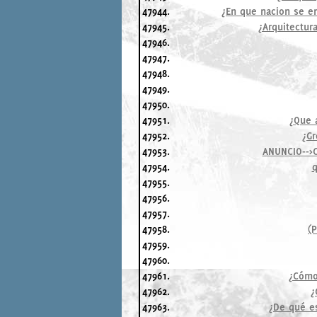
47944.
¿En que nacion se en
47945.
¿Arquitectur
47946.
47947.
47948.
47949.
47950.
47951.
¿Que 
47952.
¿Gr
47953.
ANUNCIO-->
47954.
q
47955.
47956.
47957.
47958.
(P
47959.
47960.
47961.
¿Cómo 
47962.
¿
47963.
¿De qué es