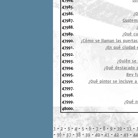
47985.
47986.
¿Q
47987.
Guatema
47988.
47989.
¿Qué cu
47990.
¿Cómo se llaman las puertas 
47991.
¿En qué ciudad e
47992.
47993.
¿Quién se
47994.
¿Qué destacado pi
47995.
Rey f
47996.
¿Qué pintor se incluye a
47997.
47998.
47999.
¿Qué n
48000.
1
-
2
-
3
-
4
-
5
-
6
-
7
-
8
-
9
-
10
-
11
-
-
36
-
37
-
38
-
39
-
40
-
41
-
42
-
43
-
44