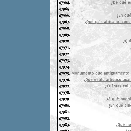
47964.
¿De qué es
47965.
47966.
¿En qué
47967.
¿Qué país africano, cons
47968.
47969.
47970.
¿Qui
47971.
47972.
47973.
47974.
47975.
Monumento que antiguamente si
47976.
¿Qué estilo artístico ap
47977.
¿Cuántas colu
47978.
47979.
¿A qué puebl
47980.
¿En qué ciud
47981.
47982.
47983.
¿Qué no
47984.
Lo