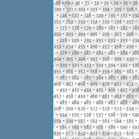
68
-
69
-
70
-
71
-
72
-
73
-
74
-
75
-
76
100
-
101
-
102
-
103
-
104
-
105
-
106
-
-
126
-
127
-
128
-
129
-
130
-
131
-
13
151
-
152
-
153
-
154
-
155
-
156
-
157
-
-
177
-
178
-
179
-
180
-
181
-
182
-
18
202
-
203
-
204
-
205
-
206
-
207
-
208
-
-
228
-
229
-
230
-
231
-
232
-
233
-
23
253
-
254
-
255
-
256
-
257
-
258
-
259
-
-
279
-
280
-
281
-
282
-
283
-
284
-
28
304
-
305
-
306
-
307
-
308
-
309
-
310
-
-
330
-
331
-
332
-
333
-
334
-
335
-
33
355
-
356
-
357
-
358
-
359
-
360
-
361
-
-
381
-
382
-
383
-
384
-
385
-
386
-
38
406
-
407
-
408
-
409
-
410
-
411
-
412
-
-
432
-
433
-
434
-
435
-
436
-
437
-
43
457
-
458
-
459
-
460
-
461
-
462
-
463
-
-
483
-
484
-
485
-
486
-
487
-
488
-
48
508
-
509
-
510
-
511
-
512
-
513
-
514
-
-
534
-
535
-
536
-
537
-
538
-
539
-
54
559
-
560
-
561
-
562
-
563
-
564
-
565
-
-
585
-
586
-
587
-
588
-
589
-
590
-
59
610
-
611
-
612
-
613
-
614
-
615
-
616
-
-
636
-
637
-
638
-
639
-
640
-
641
-
64