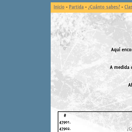
Inicio
-
Partida
-
¿Cuánto sabes?
-
Cla
Aquí enco
A medida q
A
#
47901.
47902.
¿C