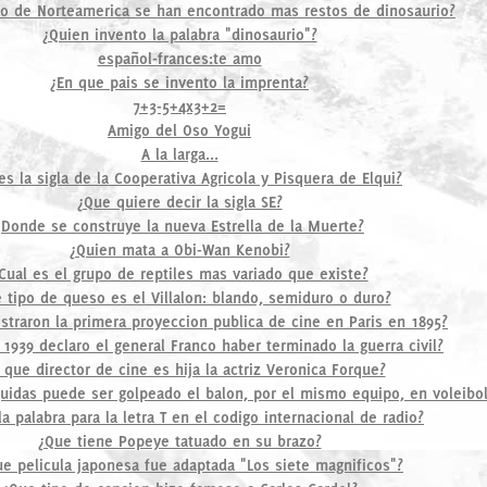
do de Norteamerica se han encontrado mas restos de dinosaurio?
¿Quien invento la palabra "dinosaurio"?
español-frances:te amo
¿En que pais se invento la imprenta?
7+3-5+4x3+2=
Amigo del Oso Yogui
A la larga...
es la sigla de la Cooperativa Agricola y Pisquera de Elqui?
¿Que quiere decir la sigla SE?
¿Donde se construye la nueva Estrella de la Muerte?
¿Quien mata a Obi-Wan Kenobi?
Cual es el grupo de reptiles mas variado que existe?
 tipo de queso es el Villalon: blando, semiduro o duro?
traron la primera proyeccion publica de cine en Paris en 1895?
1939 declaro el general Franco haber terminado la guerra civil?
 que director de cine es hija la actriz Veronica Forque?
uidas puede ser golpeado el balon, por el mismo equipo, en voleibo
la palabra para la letra T en el codigo internacional de radio?
¿Que tiene Popeye tatuado en su brazo?
e pelicula japonesa fue adaptada "Los siete magnificos"?