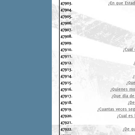
47903.
¿En que Esta
47904.
47905.
47906.
47907.
47908.
47909.
47910.
¿Cual 
47911.
47912.
47913.
47914.
¿
47915.
¿Que
47916.
¿Quienes mos
47917.
¿Que dia de 
47918.
¿De
47919.
¿Cuantas veces seg
47920.
¿Cual es 
47921.
47922.
¿De qu