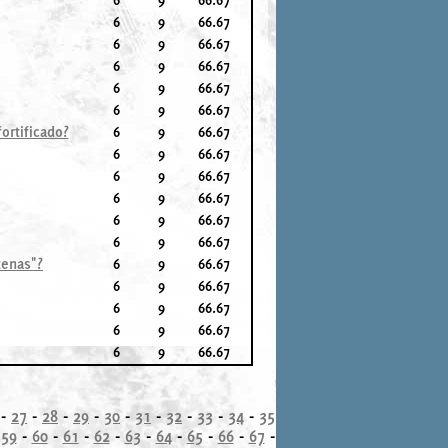
6
9
66.67
6
9
66.67
6
9
66.67
6
9
66.67
6
9
66.67
ortificado?
6
9
66.67
6
9
66.67
6
9
66.67
6
9
66.67
6
9
66.67
6
9
66.67
tenas"?
6
9
66.67
6
9
66.67
6
9
66.67
6
9
66.67
6
9
66.67
-
27
-
28
-
29
-
30
-
31
-
32
-
33
-
34
-
35
-
59
-
60
-
61
-
62
-
63
-
64
-
65
-
66
-
67
-