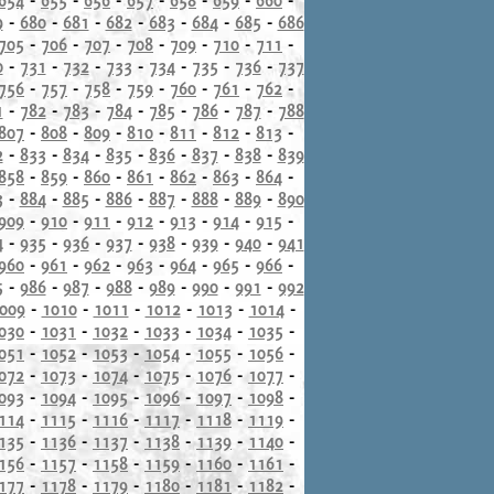
9
-
680
-
681
-
682
-
683
-
684
-
685
-
686
705
-
706
-
707
-
708
-
709
-
710
-
711
-
0
-
731
-
732
-
733
-
734
-
735
-
736
-
737
756
-
757
-
758
-
759
-
760
-
761
-
762
-
1
-
782
-
783
-
784
-
785
-
786
-
787
-
788
807
-
808
-
809
-
810
-
811
-
812
-
813
-
2
-
833
-
834
-
835
-
836
-
837
-
838
-
839
858
-
859
-
860
-
861
-
862
-
863
-
864
-
3
-
884
-
885
-
886
-
887
-
888
-
889
-
890
909
-
910
-
911
-
912
-
913
-
914
-
915
-
4
-
935
-
936
-
937
-
938
-
939
-
940
-
941
960
-
961
-
962
-
963
-
964
-
965
-
966
-
5
-
986
-
987
-
988
-
989
-
990
-
991
-
992
009
-
1010
-
1011
-
1012
-
1013
-
1014
-
030
-
1031
-
1032
-
1033
-
1034
-
1035
-
051
-
1052
-
1053
-
1054
-
1055
-
1056
-
072
-
1073
-
1074
-
1075
-
1076
-
1077
-
093
-
1094
-
1095
-
1096
-
1097
-
1098
-
114
-
1115
-
1116
-
1117
-
1118
-
1119
-
135
-
1136
-
1137
-
1138
-
1139
-
1140
-
156
-
1157
-
1158
-
1159
-
1160
-
1161
-
177
-
1178
-
1179
-
1180
-
1181
-
1182
-