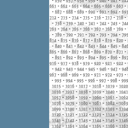
661
-
662
-
663
-
664
-
665
-
666
-
667
-
-
687
-
688
-
689
-
690
-
691
-
692
-
69
712
-
713
-
714
-
715
-
716
-
717
-
718
-
-
738
-
739
-
740
-
741
-
742
-
743
-
74
763
-
764
-
765
-
766
-
767
-
768
-
769
-
-
789
-
790
-
791
-
792
-
793
-
794
-
79
814
-
815
-
816
-
817
-
818
-
819
-
820
-
-
840
-
841
-
842
-
843
-
844
-
845
-
84
865
-
866
-
867
-
868
-
869
-
870
-
871
-
-
891
-
892
-
893
-
894
-
895
-
896
-
89
916
-
917
-
918
-
919
-
920
-
921
-
922
-
-
942
-
943
-
944
-
945
-
946
-
947
-
94
967
-
968
-
969
-
970
-
971
-
972
-
973
-
-
993
-
994
-
995
-
996
-
997
-
998
-
99
1015
-
1016
-
1017
-
1018
-
1019
-
1020
1036
-
1037
-
1038
-
1039
-
1040
-
1041
1057
-
1058
-
1059
-
1060
-
1061
-
1062
1078
-
1079
-
1080
-
1081
-
1082
-
1083
1099
-
1100
-
1101
-
1102
-
1103
-
1104
1120
-
1121
-
1122
-
1123
-
1124
-
1125
1141
-
1142
-
1143
-
1144
-
1145
-
1146
1162
-
1163
-
1164
-
1165
-
1166
-
1167