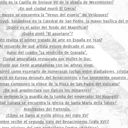
tilo es la Capilla de Enrique VII de la abadía de Westminster?
¿En qué ciudad murió El Greco?
 museo se encuentra la "Venus del espejo" de Velázquez?
truyó, basándose en la Catedral de San Pedro, la mayor basílica del
¿Quién es el autor del Tondo del Magnificat?
¿Quién pintó "El aquelarre"?
én realiza el primer tratado de arte en España en 1526?
Al recuerdo de qué artista estuvo dedicado el 2002.
Autor del cuadro "La rendición de Granada".
Ciudad amurallada restaurada por Viollet-le-Duc.
Fuste que tiene acanaladuras con las aristas vivas.
rvió como escenario de numerosas luchas entre gladiadores, cristia
areció en Europa después del Renacimiento y fue totalmente opuesto 
mnas componen la elipse de la Plaza de San Padro del Vaticano?
¿De qué arquitectura son típicos los minaretes?
o pertenecía la guardia de la tumba del emperador Shi Huangdi?
ad italiana se encuentra la iglesia de Santa Maria della Salute?
Arquitectos del Partenón.
¿Cómo se llama al estilo gótico del siglo XV?
mbre recibe el segundo siglo del Renacimiento (siglo XVI)?
s tres núcleos del arte prehelénico (orden alfabético).