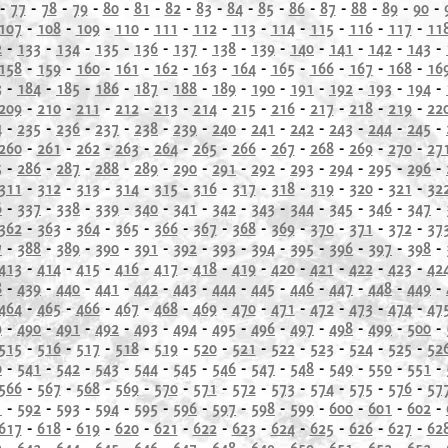
-
77
-
78
-
79
-
80
-
81
-
82
-
83
-
84
-
85
-
86
-
87
-
88
-
89
-
90
-
107
-
108
-
109
-
110
-
111
-
112
-
113
-
114
-
115
-
116
-
117
-
11
2
-
133
-
134
-
135
-
136
-
137
-
138
-
139
-
140
-
141
-
142
-
143
-
158
-
159
-
160
-
161
-
162
-
163
-
164
-
165
-
166
-
167
-
168
-
16
3
-
184
-
185
-
186
-
187
-
188
-
189
-
190
-
191
-
192
-
193
-
194
-
209
-
210
-
211
-
212
-
213
-
214
-
215
-
216
-
217
-
218
-
219
-
22
4
-
235
-
236
-
237
-
238
-
239
-
240
-
241
-
242
-
243
-
244
-
245
-
260
-
261
-
262
-
263
-
264
-
265
-
266
-
267
-
268
-
269
-
270
-
27
5
-
286
-
287
-
288
-
289
-
290
-
291
-
292
-
293
-
294
-
295
-
296
-
311
-
312
-
313
-
314
-
315
-
316
-
317
-
318
-
319
-
320
-
321
-
32
6
-
337
-
338
-
339
-
340
-
341
-
342
-
343
-
344
-
345
-
346
-
347
-
362
-
363
-
364
-
365
-
366
-
367
-
368
-
369
-
370
-
371
-
372
-
37
7
-
388
-
389
-
390
-
391
-
392
-
393
-
394
-
395
-
396
-
397
-
398
-
413
-
414
-
415
-
416
-
417
-
418
-
419
-
420
-
421
-
422
-
423
-
42
8
-
439
-
440
-
441
-
442
-
443
-
444
-
445
-
446
-
447
-
448
-
449
-
464
-
465
-
466
-
467
-
468
-
469
-
470
-
471
-
472
-
473
-
474
-
47
9
-
490
-
491
-
492
-
493
-
494
-
495
-
496
-
497
-
498
-
499
-
500
-
515
-
516
-
517
-
518
-
519
-
520
-
521
-
522
-
523
-
524
-
525
-
52
0
-
541
-
542
-
543
-
544
-
545
-
546
-
547
-
548
-
549
-
550
-
551
-
566
-
567
-
568
-
569
-
570
-
571
-
572
-
573
-
574
-
575
-
576
-
57
1
-
592
-
593
-
594
-
595
-
596
-
597
-
598
-
599
-
600
-
601
-
602
-
617
-
618
-
619
-
620
-
621
-
622
-
623
-
624
-
625
-
626
-
627
-
62
2
-
643
-
644
-
645
-
646
-
647
-
648
-
649
-
650
-
651
-
652
-
653
-