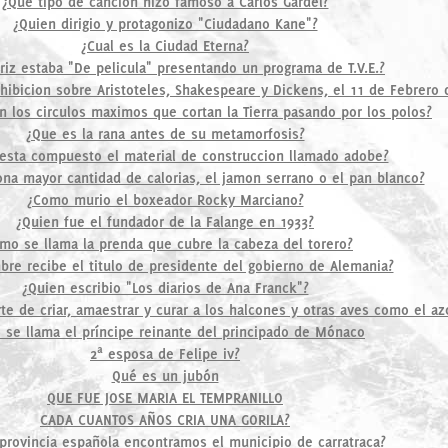
¿Que tipo de cancion hizo famoso a Carlos Gardel?
¿Quien dirigio y protagonizo "Ciudadano Kane"?
¿Cual es la Ciudad Eterna?
riz estaba "De pelicula" presentando un programa de T.V.E.?
hibicion sobre Aristoteles, Shakespeare y Dickens, el 11 de Febrero 
 los circulos maximos que cortan la Tierra pasando por los polos?
¿Que es la rana antes de su metamorfosis?
esta compuesto el material de construccion llamado adobe?
na mayor cantidad de calorias, el jamon serrano o el pan blanco?
¿Como murio el boxeador Rocky Marciano?
¿Quien fue el fundador de la Falange en 1933?
mo se llama la prenda que cubre la cabeza del torero?
re recibe el titulo de presidente del gobierno de Alemania?
¿Quien escribio "Los diarios de Ana Franck"?
te de criar, amaestrar y curar a los halcones y otras aves como el az
se llama el príncipe reinante del principado de Mónaco
2ª esposa de Felipe iv?
Qué es un jubón
QUE FUE JOSE MARIA EL TEMPRANILLO
CADA CUANTOS AÑOS CRIA UNA GORILA?
provincia española encontramos el municipio de carratraca?