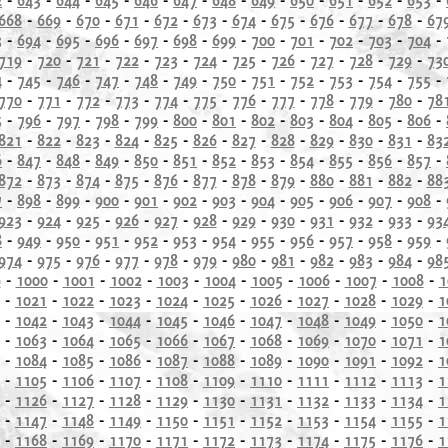
668
-
669
-
670
-
671
-
672
-
673
-
674
-
675
-
676
-
677
-
678
-
67
3
-
694
-
695
-
696
-
697
-
698
-
699
-
700
-
701
-
702
-
703
-
704
-
719
-
720
-
721
-
722
-
723
-
724
-
725
-
726
-
727
-
728
-
729
-
73
4
-
745
-
746
-
747
-
748
-
749
-
750
-
751
-
752
-
753
-
754
-
755
-
770
-
771
-
772
-
773
-
774
-
775
-
776
-
777
-
778
-
779
-
780
-
78
5
-
796
-
797
-
798
-
799
-
800
-
801
-
802
-
803
-
804
-
805
-
806
-
821
-
822
-
823
-
824
-
825
-
826
-
827
-
828
-
829
-
830
-
831
-
83
6
-
847
-
848
-
849
-
850
-
851
-
852
-
853
-
854
-
855
-
856
-
857
-
872
-
873
-
874
-
875
-
876
-
877
-
878
-
879
-
880
-
881
-
882
-
88
7
-
898
-
899
-
900
-
901
-
902
-
903
-
904
-
905
-
906
-
907
-
908
-
923
-
924
-
925
-
926
-
927
-
928
-
929
-
930
-
931
-
932
-
933
-
93
8
-
949
-
950
-
951
-
952
-
953
-
954
-
955
-
956
-
957
-
958
-
959
-
974
-
975
-
976
-
977
-
978
-
979
-
980
-
981
-
982
-
983
-
984
-
98
9
-
1000
-
1001
-
1002
-
1003
-
1004
-
1005
-
1006
-
1007
-
1008
-
1
-
1021
-
1022
-
1023
-
1024
-
1025
-
1026
-
1027
-
1028
-
1029
-
1
-
1042
-
1043
-
1044
-
1045
-
1046
-
1047
-
1048
-
1049
-
1050
-
1
-
1063
-
1064
-
1065
-
1066
-
1067
-
1068
-
1069
-
1070
-
1071
-
1
-
1084
-
1085
-
1086
-
1087
-
1088
-
1089
-
1090
-
1091
-
1092
-
1
-
1105
-
1106
-
1107
-
1108
-
1109
-
1110
-
1111
-
1112
-
1113
-
1
-
1126
-
1127
-
1128
-
1129
-
1130
-
1131
-
1132
-
1133
-
1134
-
1
-
1147
-
1148
-
1149
-
1150
-
1151
-
1152
-
1153
-
1154
-
1155
-
1
-
1168
-
1169
-
1170
-
1171
-
1172
-
1173
-
1174
-
1175
-
1176
-
1