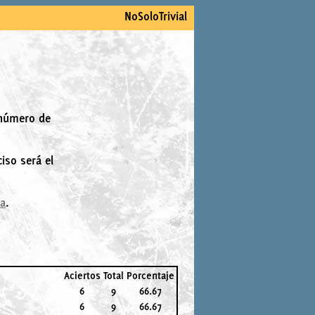
NoSoloTrivial
 número de
iso será el
la
.
Aciertos
Total
Porcentaje
6
9
66.67
6
9
66.67