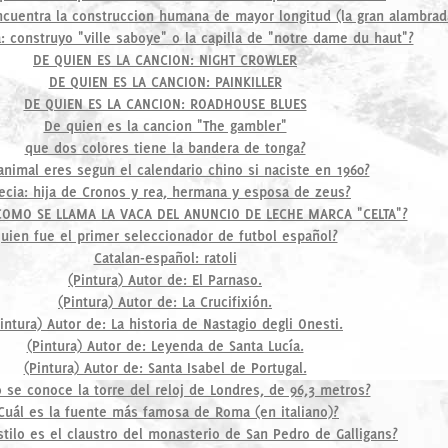
cuentra la construccion humana de mayor longitud (la gran alambrad
a: construyo "ville saboye" o la capilla de "notre dame du haut"?
DE QUIEN ES LA CANCION: NIGHT CROWLER
DE QUIEN ES LA CANCION: PAINKILLER
DE QUIEN ES LA CANCION: ROADHOUSE BLUES
De quien es la cancion "The gambler"
que dos colores tiene la bandera de tonga?
animal eres segun el calendario chino si naciste en 1960?
ecia: hija de Cronos y rea, hermana y esposa de zeus?
COMO SE LLAMA LA VACA DEL ANUNCIO DE LECHE MARCA "CELTA"?
uien fue el primer seleccionador de futbol español?
Catalan-español: ratoli
(Pintura) Autor de: El Parnaso.
(Pintura) Autor de: La Crucifixión.
intura) Autor de: La historia de Nastagio degli Onesti.
(Pintura) Autor de: Leyenda de Santa Lucía.
(Pintura) Autor de: Santa Isabel de Portugal.
se conoce la torre del reloj de Londres, de 96,3 metros?
Cuál es la fuente más famosa de Roma (en italiano)?
tilo es el claustro del monasterio de San Pedro de Galligans?