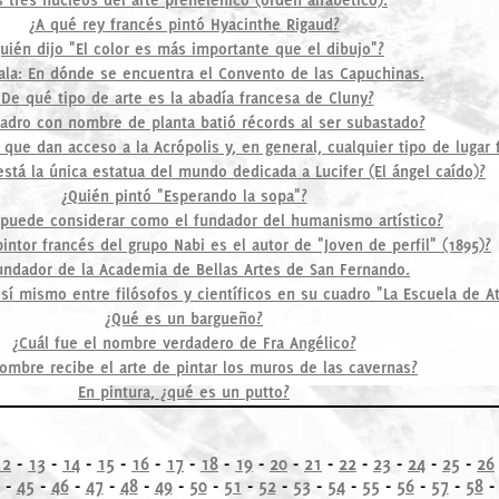
¿A qué rey francés pintó Hyacinthe Rigaud?
uién dijo "El color es más importante que el dibujo"?
la: En dónde se encuentra el Convento de las Capuchinas.
¿De qué tipo de arte es la abadía francesa de Cluny?
adro con nombre de planta batió récords al ser subastado?
que dan acceso a la Acrópolis y, en general, cualquier tipo de lugar f
stá la única estatua del mundo dedicada a Lucifer (El ángel caído)?
¿Quién pintó "Esperando la sopa"?
 puede considerar como el fundador del humanismo artístico?
ntor francés del grupo Nabi es el autor de "Joven de perfil" (1895)?
undador de la Academia de Bellas Artes de San Fernando.
 sí mismo entre filósofos y científicos en su cuadro "La Escuela de A
¿Qué es un bargueño?
¿Cuál fue el nombre verdadero de Fra Angélico?
ombre recibe el arte de pintar los muros de las cavernas?
En pintura, ¿qué es un putto?
12
-
13
-
14
-
15
-
16
-
17
-
18
-
19
-
20
-
21
-
22
-
23
-
24
-
25
-
26
-
45
-
46
-
47
-
48
-
49
-
50
-
51
-
52
-
53
-
54
-
55
-
56
-
57
-
58