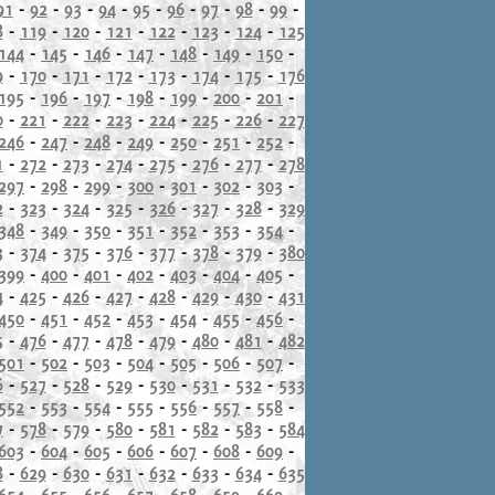
91
-
92
-
93
-
94
-
95
-
96
-
97
-
98
-
99
-
8
-
119
-
120
-
121
-
122
-
123
-
124
-
125
144
-
145
-
146
-
147
-
148
-
149
-
150
-
9
-
170
-
171
-
172
-
173
-
174
-
175
-
176
195
-
196
-
197
-
198
-
199
-
200
-
201
-
0
-
221
-
222
-
223
-
224
-
225
-
226
-
227
246
-
247
-
248
-
249
-
250
-
251
-
252
-
1
-
272
-
273
-
274
-
275
-
276
-
277
-
278
297
-
298
-
299
-
300
-
301
-
302
-
303
-
2
-
323
-
324
-
325
-
326
-
327
-
328
-
329
348
-
349
-
350
-
351
-
352
-
353
-
354
-
3
-
374
-
375
-
376
-
377
-
378
-
379
-
380
399
-
400
-
401
-
402
-
403
-
404
-
405
-
4
-
425
-
426
-
427
-
428
-
429
-
430
-
431
450
-
451
-
452
-
453
-
454
-
455
-
456
-
5
-
476
-
477
-
478
-
479
-
480
-
481
-
482
501
-
502
-
503
-
504
-
505
-
506
-
507
-
6
-
527
-
528
-
529
-
530
-
531
-
532
-
533
552
-
553
-
554
-
555
-
556
-
557
-
558
-
7
-
578
-
579
-
580
-
581
-
582
-
583
-
584
603
-
604
-
605
-
606
-
607
-
608
-
609
-
8
-
629
-
630
-
631
-
632
-
633
-
634
-
635
654
-
655
-
656
-
657
-
658
-
659
-
660
-