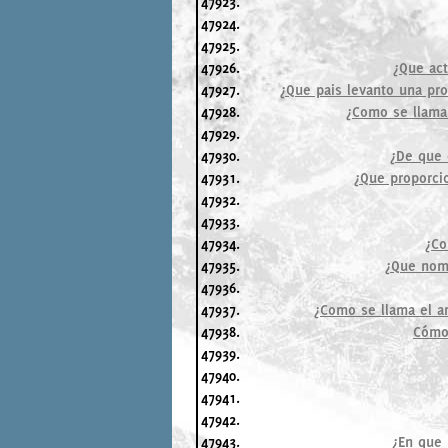
47923.
47924.
47925.
47926.
¿Que act
47927.
¿Que pais levanto una pro
47928.
¿Como se llaman
47929.
47930.
¿De que 
47931.
¿Que proporcio
47932.
47933.
47934.
¿Co
47935.
¿Que nomb
47936.
47937.
¿Como se llama el ar
47938.
Cómo 
47939.
47940.
47941.
47942.
47943.
¿En que 