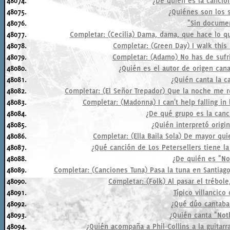
48074.
¿De quién es la canci
48075.
¿Quiénes son los 
48076.
"Sin documen
48077.
Completar: (Cecilia) Dama, dama, que hace lo qu
48078.
Completar: (Green Day) I walk this 
48079.
Completar: (Adamo) No has de sufri
48080.
¿Quién es el autor de origen can
48081.
¿Quién canta la 
48082.
Completar: (El Señor Trepador) Que la noche me re
48083.
Completar: (Madonna) I can't help falling in love. 
48084.
¿De qué grupo es la can
48085.
¿Quién interpretó origi
48086.
Completar: (Ella Baila Sola) De mayor quie
48087.
¿Qué canción de Los Petersellers tiene la
48088.
¿De quién es "N
48089.
Completar: (Canciones Tuna) Pasa la tuna en Santiag
48090.
Completar: (Folk) Al pasar el trébole,
48091.
Típico villancico 
48092.
¿Qué dúo cantaba
48093.
¿Quién canta "Not
48094.
¿Quién acompaña a Phil Collins a la guitarr