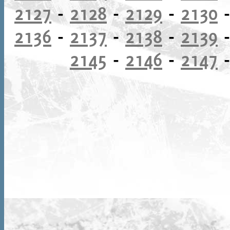
2127
-
2128
-
2129
-
2130
2136
-
2137
-
2138
-
2139
2145
-
2146
-
2147