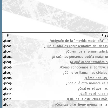
#
Pre
48001.
Fotógrafo de la "movida madrileña". 
48002.
¿Qué cuadro es representativo del desast
48003.
¿Quién fue el primer artist
48004.
¿A cuántas personas podría matar u
48005.
¿A qué orden taxonómico
48006.
¿Cómo conocemos al Bombyx mo
48007.
¿Cómo se llaman las células 
48008.
¿Cómo son las 
48009.
¿Con qué otro nombre es c
48010.
¿Cuál es el ave na
48011.
¿Cuál es el ruido 
48012.
¿Cuál es la estructura má
48013.
¿Cuántas uñas tiene normalmente 