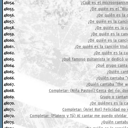
48054.
¿Cuál es el microorganis
48055.
¿De quién es el "Blu
48056.
¿De quién es la 
48057.
¿De quién es la canci
48058.
¿De quién es la c
48059.
¿De quién es la canc
48060.
¿De quién es la canci
48061.
¿De quién es la canción titu
48062.
¿De quién es la ca
48063.
¿Qué famoso guitarrista le dedicó u
48064.
¿Qué grupo canta 
48065.
¿Quién cant
48066.
¿Quién cantaba 
48067.
¿Quién cantaba "The 
48068.
Completar: (Niña Pastori) Cerca del río, d
48069.
Grupo o cantan
48070.
¿De quiénes es la c
48071.
Completar: (Ariel Rot) Felicidad no c
48072.
Completar: (Platero y Tú) Al cantar me puedo olvidar
48073.
¿Quién cantab