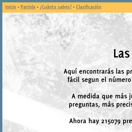
Inicio
-
Partida
-
¿Cuánto sabes?
-
Clasificación
Las
Aquí encontrarás las p
fácil segun el número
A medida que más j
preguntas, más precis
Ahora hay 215079 preg