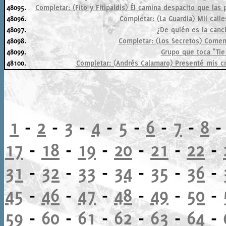
48095.
Completar: (Fito y Fitipaldis) Él camina despacito que las
48096.
Completar: (La Guardia) Mil calle
48097.
¿De quién es la canc
48098.
Completar: (Los Secretos) Coment
48099.
Grupo que toca "Ti
48100.
Completar: (Andrés Calamaro) Presenté mis cre
1
-
2
-
3
-
4
-
5
-
6
-
7
-
8
17
-
18
-
19
-
20
-
21
-
22
-
31
-
32
-
33
-
34
-
35
-
36
-
45
-
46
-
47
-
48
-
49
-
50
-
59
-
60
-
61
-
62
-
63
-
64
-