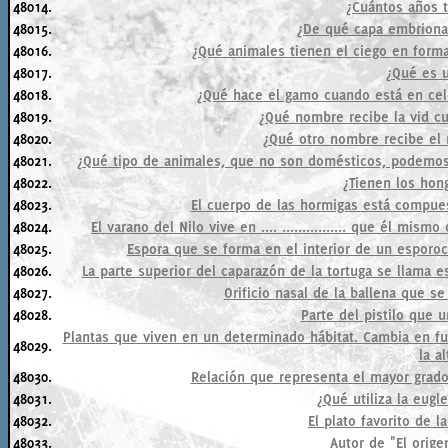
48014.
¿Cuántos años 
48015.
¿De qué capa embrionar
48016.
¿Qué animales tienen el ciego en form
48017.
¿Qué es 
48018.
¿Qué hace el gamo cuando está en ce
48019.
¿Qué nombre recibe la vid c
48020.
¿Qué otro nombre recibe el
48021.
¿Qué tipo de animales, que no son domésticos, podemos
48022.
¿Tienen los hon
48023.
El cuerpo de las hormigas está compuesto 
48024.
El varano del Nilo vive en .... ................ que él m
48025.
Espora que se forma en el interior de un esporoc
48026.
La parte superior del caparazón de la tortuga se llama
48027.
Orificio nasal de la ballena que s
48028.
Parte del pistilo que u
Plantas que viven en un determinado hábitat. Cambia en f
48029.
la al
48030.
Relación que representa el mayor grad
48031.
¿Qué utiliza la eugl
48032.
El plato favorito de l
48033.
Autor de "El orige