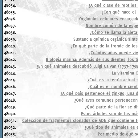
48034.
¿A qué clase de reptiles
48035.
¿Con qué hace el 
48036.
Orgánulos celulares encargado
48037.
Nombre común de la espec
48038.
¿Cómo se llama la aleta
48039.
Sustancia química orgánica sinte
48040.
¿En qué parte de la fronde de lo
48041.
¿Cuántos años puede vivi
48042.
Biología marina: Además de sus dientes, los t
48043.
¿En qué animales descubrió Luigi Galvan (1737-1798
48044.
La vitamina C
48045.
¿Cuál es la teoría actual 
48046.
¿Cuál es el nombre cient
48047.
¿A qué país pertenece el ginkgo, una 
48048.
¿Qué aves comunes pertenecen 
48049.
¿Qué parte de la flor se d
48050.
Estos árboles son de los má
48051.
Coleccion de fragmentos clonados de ADN que contiene to
48052.
¿Qué tipo de animales es 
48053.
Por medio de qué s