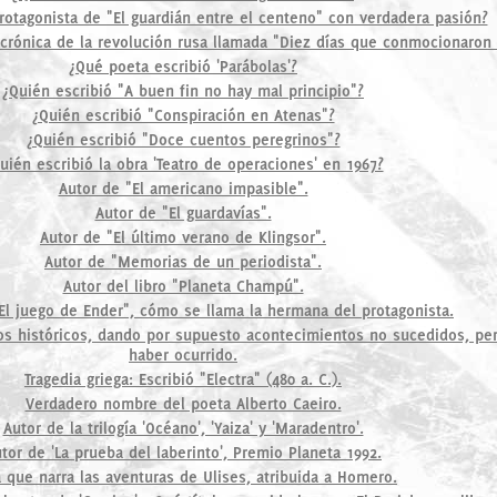
rotagonista de "El guardián entre el centeno" con verdadera pasión?
 crónica de la revolución rusa llamada "Diez días que conmocionaron
¿Qué poeta escribió 'Parábolas'?
¿Quién escribió "A buen fin no hay mal principio"?
¿Quién escribió "Conspiración en Atenas"?
¿Quién escribió "Doce cuentos peregrinos"?
uién escribió la obra 'Teatro de operaciones' en 1967?
Autor de "El americano impasible".
Autor de "El guardavías".
Autor de "El último verano de Klingsor".
Autor de "Memorias de un periodista".
Autor del libro "Planeta Champú".
"El juego de Ender", cómo se llama la hermana del protagonista.
os históricos, dando por supuesto acontecimientos no sucedidos, pe
haber ocurrido.
Tragedia griega: Escribió "Electra" (480 a. C.).
Verdadero nombre del poeta Alberto Caeiro.
Autor de la trilogía 'Océano', 'Yaiza' y 'Maradentro'.
tor de 'La prueba del laberinto', Premio Planeta 1992.
 que narra las aventuras de Ulises, atribuida a Homero.