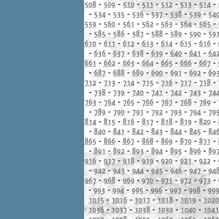
508
-
509
-
510
-
511
-
512
-
513
-
514
-
-
534
-
535
-
536
-
537
-
538
-
539
-
54
559
-
560
-
561
-
562
-
563
-
564
-
565
-
-
585
-
586
-
587
-
588
-
589
-
590
-
59
610
-
611
-
612
-
613
-
614
-
615
-
616
-
-
636
-
637
-
638
-
639
-
640
-
641
-
64
661
-
662
-
663
-
664
-
665
-
666
-
667
-
-
687
-
688
-
689
-
690
-
691
-
692
-
69
712
-
713
-
714
-
715
-
716
-
717
-
718
-
-
738
-
739
-
740
-
741
-
742
-
743
-
74
763
-
764
-
765
-
766
-
767
-
768
-
769
-
-
789
-
790
-
791
-
792
-
793
-
794
-
79
814
-
815
-
816
-
817
-
818
-
819
-
820
-
-
840
-
841
-
842
-
843
-
844
-
845
-
84
865
-
866
-
867
-
868
-
869
-
870
-
871
-
-
891
-
892
-
893
-
894
-
895
-
896
-
89
916
-
917
-
918
-
919
-
920
-
921
-
922
-
-
942
-
943
-
944
-
945
-
946
-
947
-
94
967
-
968
-
969
-
970
-
971
-
972
-
973
-
-
993
-
994
-
995
-
996
-
997
-
998
-
99
1015
-
1016
-
1017
-
1018
-
1019
-
1020
1036
-
1037
-
1038
-
1039
-
1040
-
1041
1057
-
1058
-
1059
-
1060
-
1061
-
1062