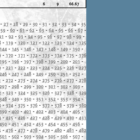
6
9
66.67
-
27
-
28
-
29
-
30
-
31
-
32
-
33
-
34
-
35
-
59
-
60
-
61
-
62
-
63
-
64
-
65
-
66
-
67
-
91
-
92
-
93
-
94
-
95
-
96
-
97
-
98
-
99
-
8
-
119
-
120
-
121
-
122
-
123
-
124
-
125
144
-
145
-
146
-
147
-
148
-
149
-
150
-
9
-
170
-
171
-
172
-
173
-
174
-
175
-
176
195
-
196
-
197
-
198
-
199
-
200
-
201
-
0
-
221
-
222
-
223
-
224
-
225
-
226
-
227
246
-
247
-
248
-
249
-
250
-
251
-
252
-
1
-
272
-
273
-
274
-
275
-
276
-
277
-
278
297
-
298
-
299
-
300
-
301
-
302
-
303
-
2
-
323
-
324
-
325
-
326
-
327
-
328
-
329
348
-
349
-
350
-
351
-
352
-
353
-
354
-
3
-
374
-
375
-
376
-
377
-
378
-
379
-
380
399
-
400
-
401
-
402
-
403
-
404
-
405
-
4
-
425
-
426
-
427
-
428
-
429
-
430
-
431
450
-
451
-
452
-
453
-
454
-
455
-
456
-
5
-
476
-
477
-
478
-
479
-
480
-
481
-
482
501
-
502
-
503
-
504
-
505
-
506
-
507
-