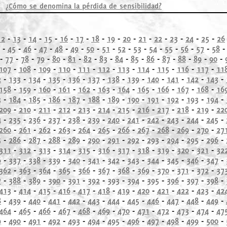
¿Cómo se denomina la pérdida de sensibilidad?
12
-
13
-
14
-
15
-
16
-
17
-
18
-
19
-
20
-
21
-
22
-
23
-
24
-
25
-
26
-
45
-
46
-
47
-
48
-
49
-
50
-
51
-
52
-
53
-
54
-
55
-
56
-
57
-
58
-
77
-
78
-
79
-
80
-
81
-
82
-
83
-
84
-
85
-
86
-
87
-
88
-
89
-
90
-
107
-
108
-
109
-
110
-
111
-
112
-
113
-
114
-
115
-
116
-
117
-
11
2
-
133
-
134
-
135
-
136
-
137
-
138
-
139
-
140
-
141
-
142
-
143
-
158
-
159
-
160
-
161
-
162
-
163
-
164
-
165
-
166
-
167
-
168
-
16
3
-
184
-
185
-
186
-
187
-
188
-
189
-
190
-
191
-
192
-
193
-
194
-
209
-
210
-
211
-
212
-
213
-
214
-
215
-
216
-
217
-
218
-
219
-
22
4
-
235
-
236
-
237
-
238
-
239
-
240
-
241
-
242
-
243
-
244
-
245
-
260
-
261
-
262
-
263
-
264
-
265
-
266
-
267
-
268
-
269
-
270
-
27
5
-
286
-
287
-
288
-
289
-
290
-
291
-
292
-
293
-
294
-
295
-
296
-
311
-
312
-
313
-
314
-
315
-
316
-
317
-
318
-
319
-
320
-
321
-
32
6
-
337
-
338
-
339
-
340
-
341
-
342
-
343
-
344
-
345
-
346
-
347
-
362
-
363
-
364
-
365
-
366
-
367
-
368
-
369
-
370
-
371
-
372
-
37
7
-
388
-
389
-
390
-
391
-
392
-
393
-
394
-
395
-
396
-
397
-
398
-
413
-
414
-
415
-
416
-
417
-
418
-
419
-
420
-
421
-
422
-
423
-
42
8
-
439
-
440
-
441
-
442
-
443
-
444
-
445
-
446
-
447
-
448
-
449
-
464
-
465
-
466
-
467
-
468
-
469
-
470
-
471
-
472
-
473
-
474
-
47
9
-
490
-
491
-
492
-
493
-
494
-
495
-
496
-
497
-
498
-
499
-
500
-