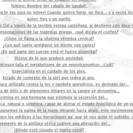
Tolkien: Nombre del caballo de Gandalf.
a te vas para no volver! Cuando quiero llorar, no lloro... y a veces llo
Autor: Tres y un sueño.
Cid a través de la terrible estepa castellana, al destierro con doce d
resentaciones de las tragedias griegas, ¿qué dirigía el corifeo?
¿Cómo se llama a la séptima vértebra cervical?
¿Con qué suele arreglarse un diente con caries?
¿En qué parte del cuerpo está el hueso piramidal?
Dícese de lo que produce ansiedad.
rkinson falla el metabolismo de un neurotransmisor. ¿Cuál?
Especialista en el cuidado de los pies.
Estado de comezón de la piel que rodea al ano.
aco utilizado contra la tos y también anestésico, es derivado del...
a de bilis o de pigmentos biliares en la sangre se denomina...
ecretina es una hormona que estimula la secreción del...
, natural o sintética, capaz de alterar el estado fisiológico de un o
, ponemos la palma de la mano mirando hacia abajo, este movimiento 
ten los médicos a los borrachuzos pa' que se nos quite el subidón, es
remento de la amilasa sérica sugiere una alteración del...
¿Dónde está situado el hueso coxal?