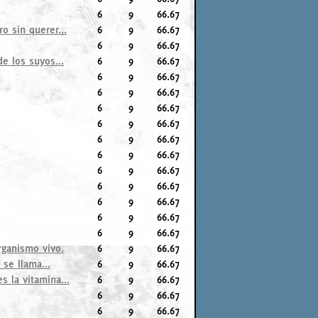
6
9
66.67
ro sin querer...
6
9
66.67
6
9
66.67
e los suyos...
6
9
66.67
6
9
66.67
6
9
66.67
6
9
66.67
6
9
66.67
6
9
66.67
6
9
66.67
6
9
66.67
6
9
66.67
6
9
66.67
6
9
66.67
6
9
66.67
rganismo vivo.
6
9
66.67
se llama...
6
9
66.67
 la vitamina...
6
9
66.67
6
9
66.67
6
9
66.67