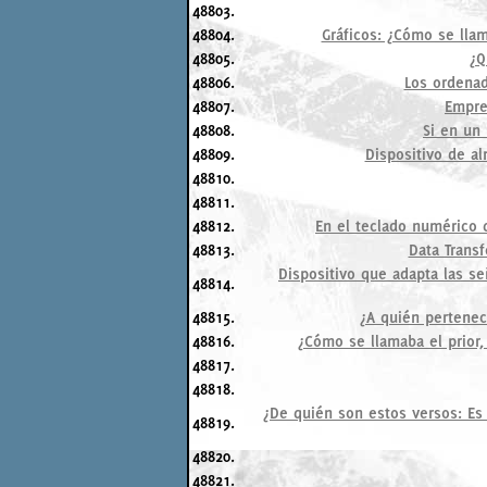
48803.
48804.
Gráficos: ¿Cómo se lla
48805.
¿Q
48806.
Los ordenad
48807.
Empre
48808.
Si en un
48809.
Dispositivo de a
48810.
48811.
48812.
En el teclado numérico q
48813.
Data Trans
Dispositivo que adapta las se
48814.
48815.
¿A quién pertenecí
48816.
¿Cómo se llamaba el prior, 
48817.
48818.
¿De quién son estos versos: Es
48819.
48820.
48821.