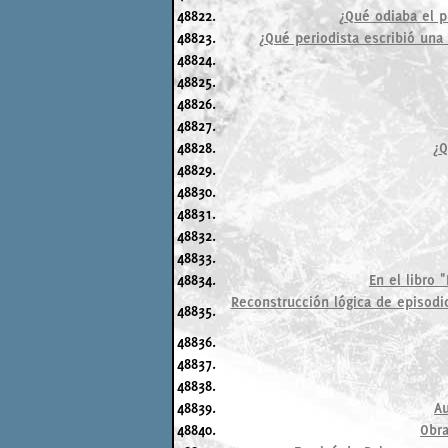
48822.
¿Qué odiaba el p
48823.
¿Qué periodista escribió una
48824.
48825.
48826.
48827.
48828.
¿Q
48829.
48830.
48831.
48832.
48833.
48834.
En el libro 
Reconstrucción lógica de episodi
48835.
48836.
48837.
48838.
48839.
Au
48840.
Obra