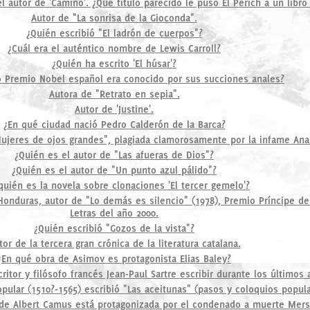
l autor de 'Camino'. ¿Qué título parecido le puso El Perich a un libro
Autor de "La sonrisa de la Gioconda".
¿Quién escribió "El ladrón de cuerpos"?
¿Cuál era el auténtico nombre de Lewis Carroll?
¿Quién ha escrito 'El húsar'?
 Premio Nobel español era conocido por sus succiones anales?
Autora de "Retrato en sepia".
Autor de 'Justine'.
¿En qué ciudad nació Pedro Calderón de la Barca?
ujeres de ojos grandes", plagiada clamorosamente por la infame Ana
¿Quién es el autor de "Las afueras de Dios"?
¿Quién es el autor de "Un punto azul pálido"?
quién es la novela sobre clonaciones 'El tercer gemelo'?
Honduras, autor de "Lo demás es silencio" (1978), Premio Príncipe de 
Letras del año 2000.
¿Quién escribió "Gozos de la vista"?
tor de la tercera gran crónica de la literatura catalana.
¿En qué obra de Asimov es protagonista Elias Baley?
itor y filósofo francés Jean-Paul Sartre escribir durante los últimos
pular (1510?-1565) escribió "Las aceitunas" (pasos y coloquios popul
de Albert Camus está protagonizada por el condenado a muerte Mers