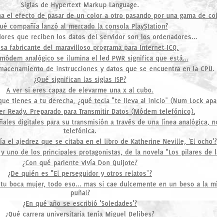
Siglas de Hypertext Markup Language.
ma el efecto de pasar de un color a otro pasando por una gama de co
ué compañía lanzó al mercado la consola PlayStation?
ores que reciben los datos del servidor son los ordenadores...
sa fabricante del maravilloso programa para Internet ICQ.
 módem analógico se ilumina el led PWR significa que está...
lmacenamiento de instrucciones y datos que se encuentra en la CPU.
¿Qué significan las siglas ISP?
A ver si eres capaz de elevarme una x al cubo.
ue tienes a tu derecha, ¿qué tecla "te lleva al inicio" (Num Lock ap
fer Ready. Preparado para Transmitir Datos (Módem telefónico).
ñales digitales para su transmisión a través de una línea analógica,
telefónica.
a el ajedrez que se citaba en el libro de Katherine Neville, 'El ocho'?
y uno de los principales protagonistas, de la novela "Los pilares de la
¿Con qué pariente vivía Don Quijote?
¿De quién es "El perseguidor y otros relatos"?
 tu boca mujer, todo eso... mas si cae dulcemente en un beso a la m
puñal?
¿En qué año se escribió 'Soledades'?
¿Qué carrera universitaria tenía Miguel Delibes?