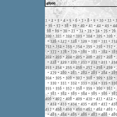
48900.
1
-
2
-
3
-
4
-
5
-
6
-
7
-
8
-
9
-
10
-
11
-
-
36
-
37
-
38
-
39
-
40
-
41
-
42
-
43
-
44
68
-
69
-
70
-
71
-
72
-
73
-
74
-
75
-
76
100
-
101
-
102
-
103
-
104
-
105
-
106
-
-
126
-
127
-
128
-
129
-
130
-
131
-
13
151
-
152
-
153
-
154
-
155
-
156
-
157
-
-
177
-
178
-
179
-
180
-
181
-
182
-
18
202
-
203
-
204
-
205
-
206
-
207
-
208
-
-
228
-
229
-
230
-
231
-
232
-
233
-
23
253
-
254
-
255
-
256
-
257
-
258
-
259
-
-
279
-
280
-
281
-
282
-
283
-
284
-
28
304
-
305
-
306
-
307
-
308
-
309
-
310
-
-
330
-
331
-
332
-
333
-
334
-
335
-
33
355
-
356
-
357
-
358
-
359
-
360
-
361
-
-
381
-
382
-
383
-
384
-
385
-
386
-
38
406
-
407
-
408
-
409
-
410
-
411
-
412
-
-
432
-
433
-
434
-
435
-
436
-
437
-
43
457
-
458
-
459
-
460
-
461
-
462
-
463
-
-
483
-
484
-
485
-
486
-
487
-
488
-
48