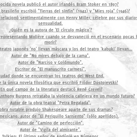
ocida novela publicó el autor irlandés Bram Stoker en 1897?
brasileño escribió "Tierras del sinfín" (1942) y "Mies roja" (1946)?
e relacionó sentimentalmente con Henry Miller, célebre por sus diario
sensualidad.
¿Quién es la autora de 'El círculo mágico'?
 representando Molière cuando se desvaneció en el escenario pocas 
morir?
teatro japonés 'no' llevan máscara y los del teatro 'kabuki' llevan...
Autor de "No mires debajo de la cama".
Autor de "Narciso y Goldmundo".
Escritor de "El manuscrito carmesí".
iudad donde se encuentran los teatros del West End.
e la única novela filosófica que escribió Fiódor Dostoievski?
¿En qué campo de la literatura destacó René Crevel?
nthony Burgess retrataba la violencia callejera en un mundo futuro?
Autor de la obra teatral "Petra Regalada".
obra notable produjo Shakespeare aparte de sus dramas?
mexicano, autor de "El Periquillo Sarniento" (sólo apellidos).
Autor de "Camino de perfección".
Autor de "Vigila del almirante".
Tolkien: El último señor de Andúnië en Númenor.