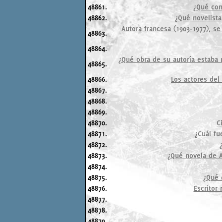
48861.
¿Qué con
48862.
¿Qué novelista 
Autora francesa (1903-1977), s
48863.
48864.
¿Qué obra de su autoría estaba
48865.
48866.
Los actores del 
48867.
48868.
48869.
48870.
C
48871.
¿Cuál fu
48872.
48873.
¿Qué novela de A
48874.
48875.
¿Qué 
48876.
Escritor 
48877.
48878.
48879.