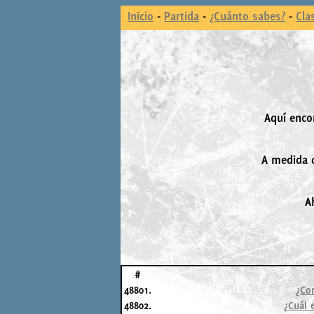
Inicio
-
Partida
-
¿Cuánto sabes?
-
Cla
Aquí enco
A medida q
A
#
48801.
¿Co
48802.
¿Cuál 