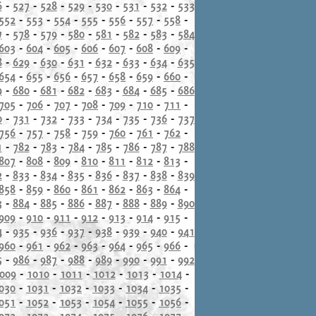
6
-
527
-
528
-
529
-
530
-
531
-
532
-
533
552
-
553
-
554
-
555
-
556
-
557
-
558
-
7
-
578
-
579
-
580
-
581
-
582
-
583
-
584
603
-
604
-
605
-
606
-
607
-
608
-
609
-
8
-
629
-
630
-
631
-
632
-
633
-
634
-
635
654
-
655
-
656
-
657
-
658
-
659
-
660
-
9
-
680
-
681
-
682
-
683
-
684
-
685
-
686
705
-
706
-
707
-
708
-
709
-
710
-
711
-
0
-
731
-
732
-
733
-
734
-
735
-
736
-
737
756
-
757
-
758
-
759
-
760
-
761
-
762
-
1
-
782
-
783
-
784
-
785
-
786
-
787
-
788
807
-
808
-
809
-
810
-
811
-
812
-
813
-
2
-
833
-
834
-
835
-
836
-
837
-
838
-
839
858
-
859
-
860
-
861
-
862
-
863
-
864
-
3
-
884
-
885
-
886
-
887
-
888
-
889
-
890
909
-
910
-
911
-
912
-
913
-
914
-
915
-
4
-
935
-
936
-
937
-
938
-
939
-
940
-
941
960
-
961
-
962
-
963
-
964
-
965
-
966
-
5
-
986
-
987
-
988
-
989
-
990
-
991
-
992
009
-
1010
-
1011
-
1012
-
1013
-
1014
-
030
-
1031
-
1032
-
1033
-
1034
-
1035
-
051
-
1052
-
1053
-
1054
-
1055
-
1056
-
072
-
1073
-
1074
-
1075
-
1076
-
1077
-