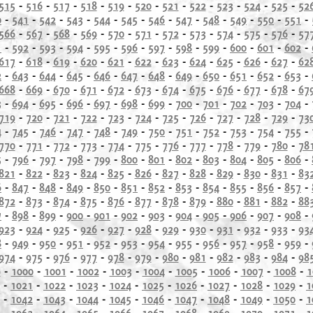
515
-
516
-
517
-
518
-
519
-
520
-
521
-
522
-
523
-
524
-
525
-
52
0
-
541
-
542
-
543
-
544
-
545
-
546
-
547
-
548
-
549
-
550
-
551
-
566
-
567
-
568
-
569
-
570
-
571
-
572
-
573
-
574
-
575
-
576
-
57
1
-
592
-
593
-
594
-
595
-
596
-
597
-
598
-
599
-
600
-
601
-
602
-
617
-
618
-
619
-
620
-
621
-
622
-
623
-
624
-
625
-
626
-
627
-
62
2
-
643
-
644
-
645
-
646
-
647
-
648
-
649
-
650
-
651
-
652
-
653
-
668
-
669
-
670
-
671
-
672
-
673
-
674
-
675
-
676
-
677
-
678
-
67
3
-
694
-
695
-
696
-
697
-
698
-
699
-
700
-
701
-
702
-
703
-
704
-
719
-
720
-
721
-
722
-
723
-
724
-
725
-
726
-
727
-
728
-
729
-
73
4
-
745
-
746
-
747
-
748
-
749
-
750
-
751
-
752
-
753
-
754
-
755
-
770
-
771
-
772
-
773
-
774
-
775
-
776
-
777
-
778
-
779
-
780
-
78
5
-
796
-
797
-
798
-
799
-
800
-
801
-
802
-
803
-
804
-
805
-
806
-
821
-
822
-
823
-
824
-
825
-
826
-
827
-
828
-
829
-
830
-
831
-
83
6
-
847
-
848
-
849
-
850
-
851
-
852
-
853
-
854
-
855
-
856
-
857
-
872
-
873
-
874
-
875
-
876
-
877
-
878
-
879
-
880
-
881
-
882
-
88
7
-
898
-
899
-
900
-
901
-
902
-
903
-
904
-
905
-
906
-
907
-
908
-
923
-
924
-
925
-
926
-
927
-
928
-
929
-
930
-
931
-
932
-
933
-
93
8
-
949
-
950
-
951
-
952
-
953
-
954
-
955
-
956
-
957
-
958
-
959
-
974
-
975
-
976
-
977
-
978
-
979
-
980
-
981
-
982
-
983
-
984
-
98
9
-
1000
-
1001
-
1002
-
1003
-
1004
-
1005
-
1006
-
1007
-
1008
-
1
-
1021
-
1022
-
1023
-
1024
-
1025
-
1026
-
1027
-
1028
-
1029
-
1
-
1042
-
1043
-
1044
-
1045
-
1046
-
1047
-
1048
-
1049
-
1050
-
1
-
1063
-
1064
-
1065
-
1066
-
1067
-
1068
-
1069
-
1070
-
1071
-
1