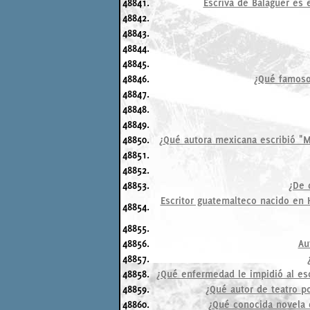
48841.
Escrivá de Balaguer es e
48842.
48843.
48844.
48845.
48846.
¿Qué famoso
48847.
48848.
48849.
48850.
¿Qué autora mexicana escribió "M
48851.
48852.
48853.
¿De 
Escritor guatemalteco nacido en 
48854.
48855.
48856.
Au
48857.
48858.
¿Qué enfermedad le impidió al escr
48859.
¿Qué autor de teatro po
48860.
¿Qué conocida novela 