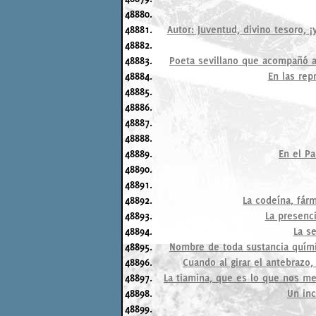
48880.
48881.
Autor: Juventud, divino tesoro, ¡y
48882.
48883.
Poeta sevillano que acompañó al 
48884.
En las rep
48885.
48886.
48887.
48888.
48889.
En el Pa
48890.
48891.
48892.
La codeína, fárm
48893.
La presenci
48894.
La s
48895.
Nombre de toda sustancia química
48896.
Cuando al girar el antebrazo
48897.
La tiamina, que es lo que nos me
48898.
Un inc
48899.