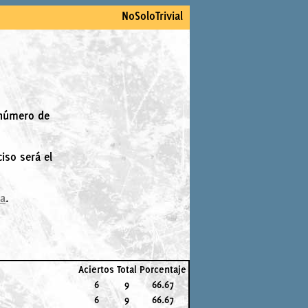
NoSoloTrivial
 número de
iso será el
la
.
Aciertos
Total
Porcentaje
6
9
66.67
6
9
66.67