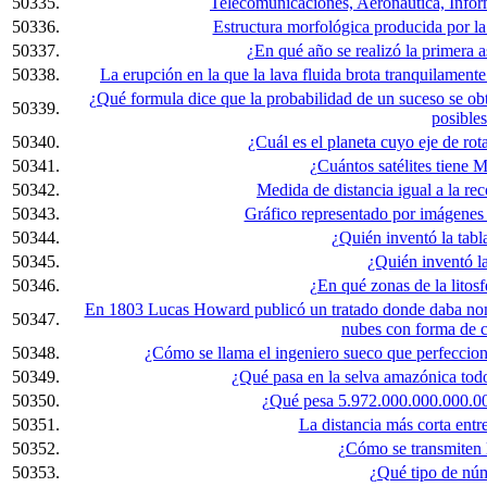
50335.
Telecomunicaciones, Aeronáutica, Informá
50336.
Estructura morfológica producida por l
50337.
¿En qué año se realizó la primera 
50338.
La erupción en la que la lava fluida brota tranquilament
¿Qué formula dice que la probabilidad de un suceso se obt
50339.
posible
50340.
¿Cuál es el planeta cuyo eje de rota
50341.
¿Cuántos satélites tiene M
50342.
Medida de distancia igual a la rec
50343.
Gráfico representado por imágenes 
50344.
¿Quién inventó la tabla
50345.
¿Quién inventó l
50346.
¿En qué zonas de la litosf
En 1803 Lucas Howard publicó un tratado donde daba nom
50347.
nubes con forma de c
50348.
¿Cómo se llama el ingeniero sueco que perfeccionó
50349.
¿Qué pasa en la selva amazónica todos
50350.
¿Qué pesa 5.972.000.000.000.00
50351.
La distancia más corta entre
50352.
¿Cómo se transmiten 
50353.
¿Qué tipo de núm