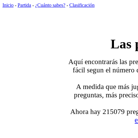
Inicio
-
Partida
-
¿Cuánto sabes?
-
Clasificación
Las 
Aquí encontrarás las pre
fácil segun el número 
A medida que más jug
preguntas, más preciso
Ahora hay 215079 pregu
e