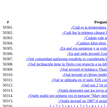
#
Pregun
50301.
¿Cuál es la temperatur
50302.
¿Cuál fue la primera cámara f
50303.
¿Cuánto vale s
50304.
¿Cuántos kilos tiene
50305.
¿En qué era surgieron y se exti
50306.
¿En qué siglo inventó Gr
50307.
¿Qué comunidad autónoma española es considerada la 
50308.
¿Qué inclinación tiene la Tierra con respecto a su ór
50309.
¿Qué inventó el británico Th
50310.
¿Qué inventó el clérigo ingl
50311.
¿Qué se utilizaba en el siglo XIX co
50312.
¿Qué son 2,54 ce
50313.
¿Quién demostró que los rayos s
50314.
¿Quién grabó por primera vez el mensaje "Mary tien
50315.
¿Quién inventó en 1887 el neum
50316.
1 + 2 + 3 + 4 + 1 + 2 + 3 + 4 + 1 + 2 