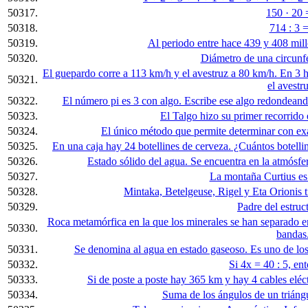
50317.
150 · 20 =
50318.
714 : 3 =
50319.
Al periodo entre hace 439 y 408 mill
50320.
Diámetro de una circunfe
El guepardo corre a 113 km/h y el avestruz a 80 km/h. En 3 
50321.
el avestr
50322.
El número pi es 3 con algo. Escribe ese algo redondeand
50323.
El Talgo hizo su primer recorrido
50324.
El único método que permite determinar con exact
50325.
En una caja hay 24 botellines de cerveza. ¿Cuántos botelli
50326.
Estado sólido del agua. Se encuentra en la atmósfera
50327.
La montaña Curtius es l
50328.
Mintaka, Betelgeuse, Rigel y Eta Orionis 
50329.
Padre del estruc
Roca metamórfica en la que los minerales se han separado en
50330.
bandas
50331.
Se denomina al agua en estado gaseoso. Es uno de lo
50332.
Si 4x = 40 : 5, ent
50333.
Si de poste a poste hay 365 km y hay 4 cables eléc
50334.
Suma de los ángulos de un triáng