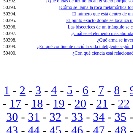
50392.
¿Qué ondas de luz no tocan el suelo porque so
50393.
¿Cómo se llama la roca metamórfica fo
50394.
El número que está dentro de una
50395.
El punto exacto donde se localiza un
50396.
Las bisectrices de un triángulo se 
50397.
¿Cuál es el elemento más abundan
50398.
¿Qué arma se inve
50399.
¿En qué continente nació la vida inteligente según 
50400.
¿Con qué ciencia está relacion
1
-
2
-
3
-
4
-
5
-
6
-
7
-
8
-
-
17
-
18
-
19
-
20
-
21
-
22
30
-
31
-
32
-
33
-
34
-
35
43
-
44
-
45
-
46
-
47
-
48