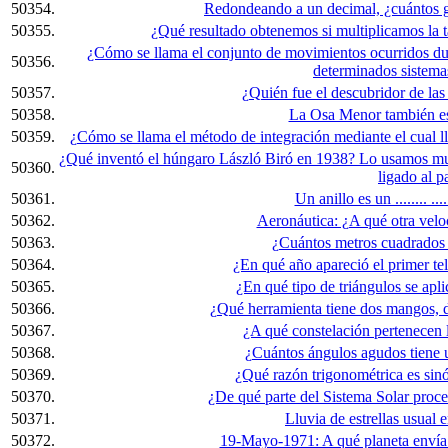
50354.
Redondeando a un decimal, ¿cuántos g
50355.
¿Qué resultado obtenemos si multiplicamos la 
¿Cómo se llama el conjunto de movimientos ocurridos dur
50356.
determinados sistem
50357.
¿Quién fue el descubridor de las
50358.
La Osa Menor también es
50359.
¿Cómo se llama el método de integración mediante el cual ll
¿Qué inventó el húngaro László Biró en 1938? Lo usamos muc
50360.
ligado al p
50361.
Un anillo es un ........ ...
50362.
Aeronáutica: ¿A qué otra vel
50363.
¿Cuántos metros cuadrados 
50364.
¿En qué año apareció el primer te
50365.
¿En qué tipo de triángulos se apli
50366.
¿Qué herramienta tiene dos mangos, 
50367.
¿A qué constelación pertenecen la
50368.
¿Cuántos ángulos agudos tiene 
50369.
¿Qué razón trigonométrica es si
50370.
¿De qué parte del Sistema Solar proc
50371.
Lluvia de estrellas usual 
50372.
19-Mayo-1971: A qué planeta envía