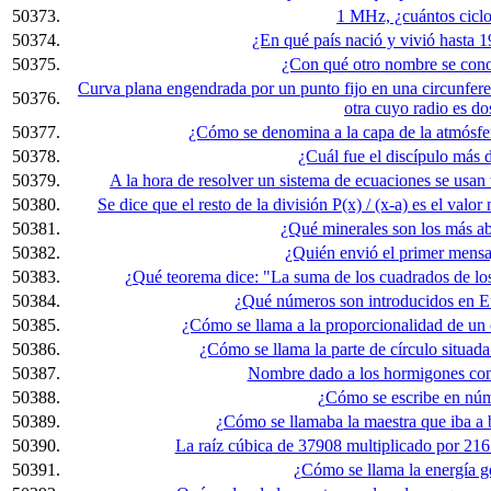
50373.
1 MHz, ¿cuántos cicl
50374.
¿En qué país nació y vivió hasta 
50375.
¿Con qué otro nombre se cono
Curva plana engendrada por un punto fijo en una circunfere
50376.
otra cuyo radio es d
50377.
¿Cómo se denomina a la capa de la atmósfer
50378.
¿Cuál fue el discípulo más 
50379.
A la hora de resolver un sistema de ecuaciones se usan t
50380.
Se dice que el resto de la división P(x) / (x-a) es el valor
50381.
¿Qué minerales son los más ab
50382.
¿Quién envió el primer mensa
50383.
¿Qué teorema dice: "La suma de los cuadrados de los 
50384.
¿Qué números son introducidos en E
50385.
¿Cómo se llama a la proporcionalidad de un 
50386.
¿Cómo se llama la parte de círculo situada
50387.
Nombre dado a los hormigones con 
50388.
¿Cómo se escribe en nú
50389.
¿Cómo se llamaba la maestra que iba a
50390.
La raíz cúbica de 37908 multiplicado por 2165
50391.
¿Cómo se llama la energía g