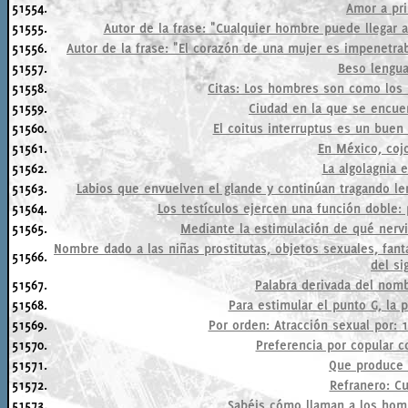
51554.
Amor a pri
51555.
Autor de la frase: "Cualquier hombre puede llegar a
51556.
Autor de la frase: "El corazón de una mujer es impenetra
51557.
Beso lengua
51558.
Citas: Los hombres son como los 
51559.
Ciudad en la que se encuen
51560.
El coitus interruptus es un bue
51561.
En México, cojo
51562.
La algolagnia e
51563.
Labios que envuelven el glande y continúan tragando l
51564.
Los testículos ejercen una función doble: 
51565.
Mediante la estimulación de qué nerv
Nombre dado a las niñas prostitutas, objetos sexuales, fan
51566.
del si
51567.
Palabra derivada del nomb
51568.
Para estimular el punto G, la 
51569.
Por orden: Atracción sexual por: 1
51570.
Preferencia por copular c
51571.
Que produce 
51572.
Refranero: Cu
51573.
Sabéis cómo llaman a los hom