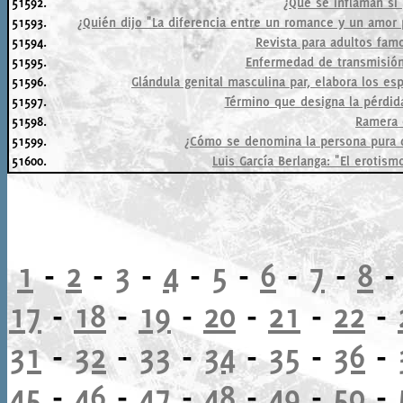
51592.
¿Qué se inflaman si
51593.
¿Quién dijo "La diferencia entre un romance y un amor
51594.
Revista para adultos fam
51595.
Enfermedad de transmisión
51596.
Glándula genital masculina par, elabora los e
51597.
Término que designa la pérdid
51598.
Ramera 
51599.
¿Cómo se denomina la persona pura 
51600.
Luis García Berlanga: "El erotismo
1
-
2
-
3
-
4
-
5
-
6
-
7
-
8
17
-
18
-
19
-
20
-
21
-
22
-
31
-
32
-
33
-
34
-
35
-
36
-
45
-
46
-
47
-
48
-
49
-
50
-