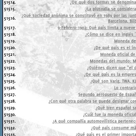
51514.
¿De qué dos formas se denomina
51515.
¿La plusvalía se consider
¿Qué sociedad anónima se constituyó en 1989 por las junt
51516.
Barcelona, Bil
51517.
9-Febrero-1902: Qué país limita a nueve
51518.
¿Cómo se dice en inglés '
51519.
Moneda de 
51520.
¿De qué país es el ín
51521.
Moneda oficial de
51522.
Monedas del mundo: M
51523.
¿Quiénes dicen que "el d
51524.
¿De qué país es la empre
51525.
¿Qué son Varig, TWA, K
51526.
Lo contrari
51527.
Segundo aeropuerto de España
51528.
¿Con qué otra palabra se puede designar co
51529.
¿Qué tren español s
51530.
¿Cuál fue la moneda oficia
51531.
¿A qué compañía automovilística pertenece
51532.
¿Qué país consume más
51533.
¿Qué país es el primer import