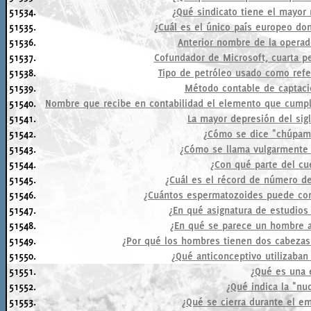
51534.
¿Qué sindicato tiene el mayor
51535.
¿Cuál es el único país europeo don
51536.
Anterior nombre de la operad
51537.
Cofundador de Microsoft, cuarta p
51538.
Tipo de petróleo usado como refe
51539.
Método contable de captaci
51540.
Nombre que recibe en contabilidad el elemento que cumple
51541.
La mayor depresión del sigl
51542.
¿Cómo se dice "chúpame
51543.
¿Cómo se llama vulgarmente 
51544.
¿Con qué parte del cu
51545.
¿Cuál es el récord de número de
51546.
¿Cuántos espermatozoides puede cont
51547.
¿En qué asignatura de estudios
51548.
¿En qué se parece un hombre a
51549.
¿Por qué los hombres tienen dos cabezas?
51550.
¿Qué anticonceptivo utilizaban
51551.
¿Qué es una 
51552.
¿Qué indica la "nu
51553.
¿Qué se cierra durante el em