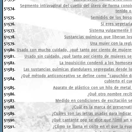
Segmento intravaginal del cuello del útero de forma conoid
51574.
tenido o
51575.
Semidiós de los bosqu
51576.
Si eres vegetari
51577.
Sistema vulgarmente l
51578.
Sustancias químicas que liberan lo
51579.
Una mujer con la regl
51580.
Usado con mucho cuidado, ¿qué tanto por ciento de mujere
51581.
Usado sin cuidado, ¿qué tanto por ciento de mujeres s
51582.
La Inquisición condenó a los homosex
51583.
Las sustancias químicas glandulares segregadas desde lo
¿Qué método anticonceptivo se define como "capuchón d
51584.
cubierto el cu
51585.
Aparato de plástico con un hilo de metal
51586.
¿Qué otro nombre recib
51587.
Medido en condiciones de excitación sex
51588.
¿Cuál es la marca de preservat
51589.
¿Cuáles son las letras usadas para indica
51590.
¿Qué cantante pop se dice que filmó un 
51591.
¿Cómo se llama el coito en el que la ey