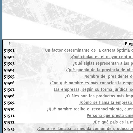
#
Pre
51501.
Un factor determinante de la cartera óptima de inv
51502.
¿Qué ciudad es el mayor centro 
51503.
¿Qué siglas representan a las
51504.
¿Qué pueblo de la provincia de Al
51505.
Nombre del presidente de
51506.
¿Con qué nombre es más conocida la empr
51507.
Las empresas, según su forma jurídica, se 
51508.
¿Cuáles son los productos más impo
51509.
¿Cómo se llama la empresa 
51510.
¿Qué nombre recibe el reconocimiento, cuen
51511.
Persona que presta dine
51512.
¿De qué país es la 
51513.
¿Cómo se llamaba la medida común de producción e