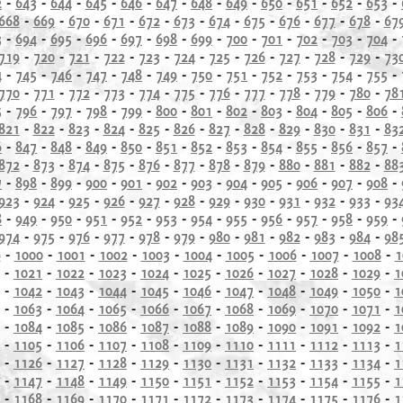
2
-
643
-
644
-
645
-
646
-
647
-
648
-
649
-
650
-
651
-
652
-
653
-
668
-
669
-
670
-
671
-
672
-
673
-
674
-
675
-
676
-
677
-
678
-
67
3
-
694
-
695
-
696
-
697
-
698
-
699
-
700
-
701
-
702
-
703
-
704
-
719
-
720
-
721
-
722
-
723
-
724
-
725
-
726
-
727
-
728
-
729
-
73
4
-
745
-
746
-
747
-
748
-
749
-
750
-
751
-
752
-
753
-
754
-
755
-
770
-
771
-
772
-
773
-
774
-
775
-
776
-
777
-
778
-
779
-
780
-
78
5
-
796
-
797
-
798
-
799
-
800
-
801
-
802
-
803
-
804
-
805
-
806
-
821
-
822
-
823
-
824
-
825
-
826
-
827
-
828
-
829
-
830
-
831
-
83
6
-
847
-
848
-
849
-
850
-
851
-
852
-
853
-
854
-
855
-
856
-
857
-
872
-
873
-
874
-
875
-
876
-
877
-
878
-
879
-
880
-
881
-
882
-
88
7
-
898
-
899
-
900
-
901
-
902
-
903
-
904
-
905
-
906
-
907
-
908
-
923
-
924
-
925
-
926
-
927
-
928
-
929
-
930
-
931
-
932
-
933
-
93
8
-
949
-
950
-
951
-
952
-
953
-
954
-
955
-
956
-
957
-
958
-
959
-
974
-
975
-
976
-
977
-
978
-
979
-
980
-
981
-
982
-
983
-
984
-
98
9
-
1000
-
1001
-
1002
-
1003
-
1004
-
1005
-
1006
-
1007
-
1008
-
1
-
1021
-
1022
-
1023
-
1024
-
1025
-
1026
-
1027
-
1028
-
1029
-
1
-
1042
-
1043
-
1044
-
1045
-
1046
-
1047
-
1048
-
1049
-
1050
-
1
-
1063
-
1064
-
1065
-
1066
-
1067
-
1068
-
1069
-
1070
-
1071
-
1
-
1084
-
1085
-
1086
-
1087
-
1088
-
1089
-
1090
-
1091
-
1092
-
1
-
1105
-
1106
-
1107
-
1108
-
1109
-
1110
-
1111
-
1112
-
1113
-
1
-
1126
-
1127
-
1128
-
1129
-
1130
-
1131
-
1132
-
1133
-
1134
-
1
-
1147
-
1148
-
1149
-
1150
-
1151
-
1152
-
1153
-
1154
-
1155
-
1
-
1168
-
1169
-
1170
-
1171
-
1172
-
1173
-
1174
-
1175
-
1176
-
1