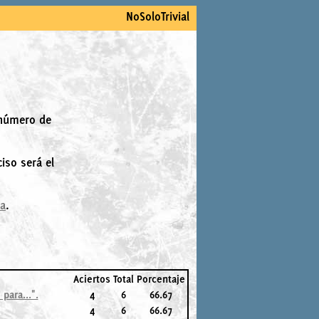
NoSoloTrivial
 número de
iso será el
la
.
Aciertos
Total
Porcentaje
para...".
4
6
66.67
4
6
66.67