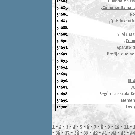
51684.
Cuando en fí
51685.
¿Cómo se llama la
51686.
No
51687.
¿Qué inventó
51688.
51689.
Si viajar
51690.
¿Cómo
51691.
Aparato d
51692.
Prefijo que se
51693.
51694.
51695.
51696.
El 
51697.
¿
51698.
Según la escala K
51699.
Element
51700.
Los 
1
-
2
-
3
-
4
-
5
-
6
-
7
-
8
-
9
-
10
-
11
-
-
36
-
37
-
38
-
39
-
40
-
41
-
42
-
43
-
44