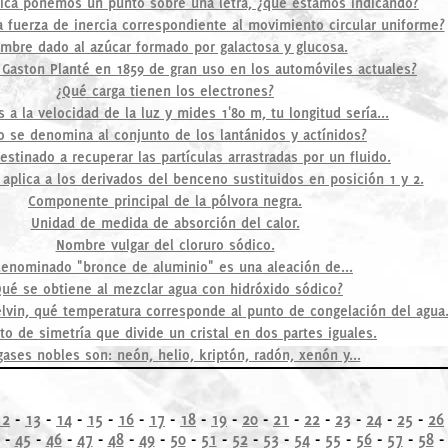
sica ponemos un punto sobre una letra, ¿qué estamos indicando?
 fuerza de inercia correspondiente al movimiento circular uniforme?
mbre dado al azúcar formado por galactosa y glucosa.
 Gaston Planté en 1859 de gran uso en los automóviles actuales?
¿Qué carga tienen los electrones?
as a la velocidad de la luz y mides 1'80 m, tu longitud sería...
 se denomina al conjunto de los lantánidos y actínidos?
estinado a recuperar las partículas arrastradas por un fluido.
 aplica a los derivados del benceno sustituidos en posición 1 y 2.
Componente principal de la pólvora negra.
Unidad de medida de absorción del calor.
Nombre vulgar del cloruro sódico.
denominado "bronce de aluminio" es una aleación de...
Qué se obtiene al mezclar agua con hidróxido sódico?
elvin, qué temperatura corresponde al punto de congelación del agua
o de simetría que divide un cristal en dos partes iguales.
gases nobles son: neón, helio, kriptón, radón, xenón y...
12
-
13
-
14
-
15
-
16
-
17
-
18
-
19
-
20
-
21
-
22
-
23
-
24
-
25
-
26
-
45
-
46
-
47
-
48
-
49
-
50
-
51
-
52
-
53
-
54
-
55
-
56
-
57
-
58