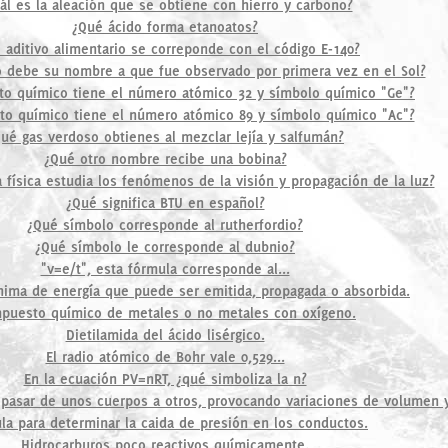
ál es la aleación que se obtiene con hierro y carbono?
¿Qué ácido forma etanoatos?
 aditivo alimentario se correponde con el código E-140?
 debe su nombre a que fue observado por primera vez en el Sol?
o químico tiene el número atómico 32 y símbolo químico "Ge"?
o químico tiene el número atómico 89 y símbolo químico "Ac"?
ué gas verdoso obtienes al mezclar lejía y salfumán?
¿Qué otro nombre recibe una bobina?
 física estudia los fenómenos de la visión y propagación de la luz?
¿Qué significa BTU en español?
¿Qué símbolo corresponde al rutherfordio?
¿Qué símbolo le corresponde al dubnio?
"v=e/t", esta fórmula corresponde al...
nima de energía que puede ser emitida, propagada o absorbida.
puesto químico de metales o no metales con oxígeno.
Dietilamida del ácido lisérgico.
El radio atómico de Bohr vale 0,529...
En la ecuación PV=nRT, ¿qué simboliza la n?
 pasar de unos cuerpos a otros, provocando variaciones de volumen 
la para determinar la caida de presión en los conductos.
Hidrocarburos poco reactivos químicamente.