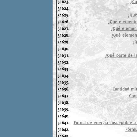
51623.
¿Cu
51624.
51625.
¿Qué
51626.
¿Qué elemento
51627.
¿Qué element
51628.
¿Qué element
51629.
¿Q
51630.
51631.
¿Qué parte de la
51632.
51633.
51634.
51635.
51636.
Cantidad mí
51637.
Com
51638.
51639.
51640.
51641.
Forma de energía susceptible a
51642.
Fórmu
51643.