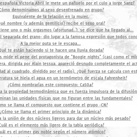
española Victoria Abril le mete un pañuelo por el culo a Jorge Sanz?
Cómo denominamos al sexo desenfrenado en grupo?
Equivalente de la felación en la mujer.
ué nombre (y además gentilicio) recibe el sexo oral?
iene uno o más orgasmos (afortunad..), se dice que ha llegado al...
eal separada del grano- dio lugar a la famosa expresión que todos con
A la mejor puta se le escapa...
Qué te están haciendo si te hacen una lluvia dorada?
s mide el pene del protagonista de "Boogie nights" (casi como el mí
era, dirigida por Alain Jessua, apareció desnudo completamente el ac
dad al cuadrado, dividido por el radio). ¿Qué fuerza se calcula con es
ratura se hiela el agua en un termómetro de escala Fahrenheit?
¿Cómo nombrarías este compuesto: CaSO4?
 la propiedad termodinámica que es fuerza impulsora de la difusión
nan las unidades físicas que no figuran entre las fundamentales?
mo se llama el compuesto que contiene el grupo -CN?
¿Cómo se llama el primer principio de la dinámica?
 la unión de dos núcleos ligeros para dar un núcleo más pesado?
Cuál es el elemento más ligero de la tabla periódica?
uál es el primer gas noble según el número atómico?