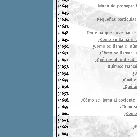
51644.
Modo de propagación
51645.
51646.
Pequeñas partículas
51647.
51648.
Teorema que sirve para e
51649.
¿Cómo se llama a l
51650.
¿Cómo se llama el núm
51651.
¿Cómo se llaman la
51652.
¿Qué metal, utilizado
51653.
Químico francé
51654.
¿Q
51655.
¿Cuál e
51656.
¿Qué á
51657.
51658.
¿Cómo se llama al cociente 
51659.
¿Cómo se
51660.
¿Cómo 
51661.
51662.
¿P
51663.