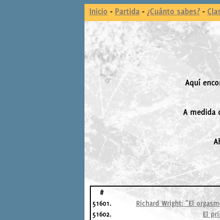
Inicio
-
Partida
-
¿Cuánto sabes?
-
Cla
Aquí enco
A medida q
A
#
51601.
Richard Wright: "El orgas
51602.
El pr