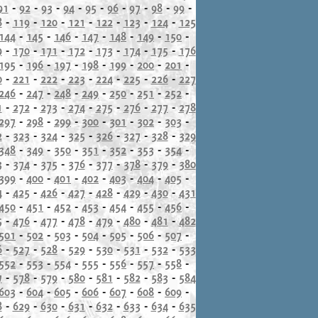
91
-
92
-
93
-
94
-
95
-
96
-
97
-
98
-
99
-
8
-
119
-
120
-
121
-
122
-
123
-
124
-
125
144
-
145
-
146
-
147
-
148
-
149
-
150
-
9
-
170
-
171
-
172
-
173
-
174
-
175
-
176
195
-
196
-
197
-
198
-
199
-
200
-
201
-
0
-
221
-
222
-
223
-
224
-
225
-
226
-
227
246
-
247
-
248
-
249
-
250
-
251
-
252
-
1
-
272
-
273
-
274
-
275
-
276
-
277
-
278
297
-
298
-
299
-
300
-
301
-
302
-
303
-
2
-
323
-
324
-
325
-
326
-
327
-
328
-
329
348
-
349
-
350
-
351
-
352
-
353
-
354
-
3
-
374
-
375
-
376
-
377
-
378
-
379
-
380
399
-
400
-
401
-
402
-
403
-
404
-
405
-
4
-
425
-
426
-
427
-
428
-
429
-
430
-
431
450
-
451
-
452
-
453
-
454
-
455
-
456
-
5
-
476
-
477
-
478
-
479
-
480
-
481
-
482
501
-
502
-
503
-
504
-
505
-
506
-
507
-
6
-
527
-
528
-
529
-
530
-
531
-
532
-
533
552
-
553
-
554
-
555
-
556
-
557
-
558
-
7
-
578
-
579
-
580
-
581
-
582
-
583
-
584
603
-
604
-
605
-
606
-
607
-
608
-
609
-
8
-
629
-
630
-
631
-
632
-
633
-
634
-
635