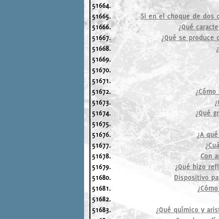
51664.
51665.
Si en el choque de dos c
51666.
¿Qué caracte
51667.
¿Qué se produce c
51668.
51669.
51670.
51671.
51672.
¿Cómo s
51673.
¿
51674.
¿Qué gr
51675.
51676.
¿A qué
51677.
¿Cuá
51678.
Con a
51679.
¿Qué hizo ref
51680.
Dispositivo pa
51681.
¿Cómo 
51682.
51683.
¿Qué químico y arist