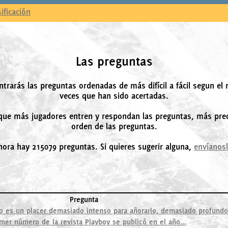
sificación
Las preguntas
ntrarás las preguntas ordenadas de más difícil a fácil segun el
veces que han sido acertadas.
ue más jugadores entren y respondan las preguntas, más prec
orden de las preguntas.
hora hay 215079 preguntas. Si quieres sugerir alguna,
envíanos
Pregunta
mo es un placer demasiado intenso para añorarlo, demasiado profundo 
imer número de la revista Playboy se publicó en el año...