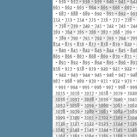
-
636
-
637
-
638
-
639
-
640
-
641
-
64
661
-
662
-
663
-
664
-
665
-
666
-
667
-
-
687
-
688
-
689
-
690
-
691
-
692
-
69
712
-
713
-
714
-
715
-
716
-
717
-
718
-
-
738
-
739
-
740
-
741
-
742
-
743
-
74
763
-
764
-
765
-
766
-
767
-
768
-
769
-
-
789
-
790
-
791
-
792
-
793
-
794
-
79
814
-
815
-
816
-
817
-
818
-
819
-
820
-
-
840
-
841
-
842
-
843
-
844
-
845
-
84
865
-
866
-
867
-
868
-
869
-
870
-
871
-
-
891
-
892
-
893
-
894
-
895
-
896
-
89
916
-
917
-
918
-
919
-
920
-
921
-
922
-
-
942
-
943
-
944
-
945
-
946
-
947
-
94
967
-
968
-
969
-
970
-
971
-
972
-
973
-
-
993
-
994
-
995
-
996
-
997
-
998
-
99
1015
-
1016
-
1017
-
1018
-
1019
-
1020
1036
-
1037
-
1038
-
1039
-
1040
-
1041
1057
-
1058
-
1059
-
1060
-
1061
-
1062
1078
-
1079
-
1080
-
1081
-
1082
-
1083
1099
-
1100
-
1101
-
1102
-
1103
-
1104
1120
-
1121
-
1122
-
1123
-
1124
-
1125
1141
-
1142
-
1143
-
1144
-
1145
-
1146
1162
-
1163
-
1164
-
1165
-
1166
-
1167