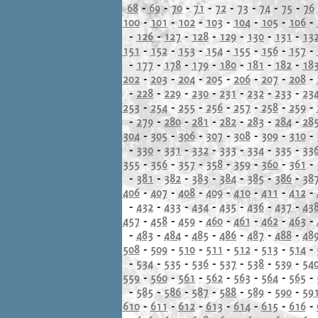
68
-
69
-
70
-
71
-
72
-
73
-
74
-
75
-
76
100
-
101
-
102
-
103
-
104
-
105
-
106
-
-
126
-
127
-
128
-
129
-
130
-
131
-
13
151
-
152
-
153
-
154
-
155
-
156
-
157
-
-
177
-
178
-
179
-
180
-
181
-
182
-
18
202
-
203
-
204
-
205
-
206
-
207
-
208
-
-
228
-
229
-
230
-
231
-
232
-
233
-
23
253
-
254
-
255
-
256
-
257
-
258
-
259
-
-
279
-
280
-
281
-
282
-
283
-
284
-
28
304
-
305
-
306
-
307
-
308
-
309
-
310
-
-
330
-
331
-
332
-
333
-
334
-
335
-
33
355
-
356
-
357
-
358
-
359
-
360
-
361
-
-
381
-
382
-
383
-
384
-
385
-
386
-
38
406
-
407
-
408
-
409
-
410
-
411
-
412
-
-
432
-
433
-
434
-
435
-
436
-
437
-
43
457
-
458
-
459
-
460
-
461
-
462
-
463
-
-
483
-
484
-
485
-
486
-
487
-
488
-
48
508
-
509
-
510
-
511
-
512
-
513
-
514
-
-
534
-
535
-
536
-
537
-
538
-
539
-
54
559
-
560
-
561
-
562
-
563
-
564
-
565
-
-
585
-
586
-
587
-
588
-
589
-
590
-
59
610
-
611
-
612
-
613
-
614
-
615
-
616
-