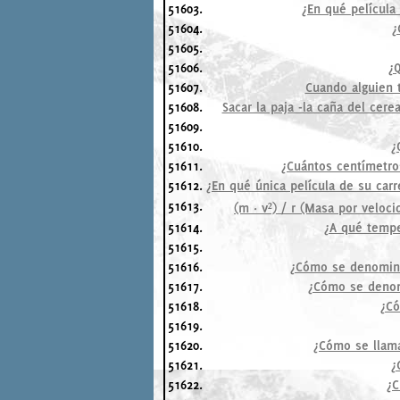
51603.
¿En qué película 
51604.
¿
51605.
51606.
¿Q
51607.
Cuando alguien t
51608.
Sacar la paja -la caña del cer
51609.
51610.
¿
51611.
¿Cuántos centímetro
51612.
¿En qué única película de su carr
51613.
(m · v²) / r (Masa por veloci
51614.
¿A qué tempe
51615.
51616.
¿Cómo se denomina
51617.
¿Cómo se denomi
51618.
¿Có
51619.
51620.
¿Cómo se llama
51621.
¿
51622.
¿C