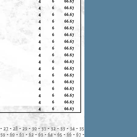
4
6
66.67
4
6
66.67
4
6
66.67
4
6
66.67
4
6
66.67
4
6
66.67
4
6
66.67
4
6
66.67
4
6
66.67
4
6
66.67
4
6
66.67
4
6
66.67
4
6
66.67
4
6
66.67
.
4
6
66.67
4
6
66.67
4
6
66.67
-
27
-
28
-
29
-
30
-
31
-
32
-
33
-
34
-
35
-
59
-
60
-
61
-
62
-
63
-
64
-
65
-
66
-
67
-