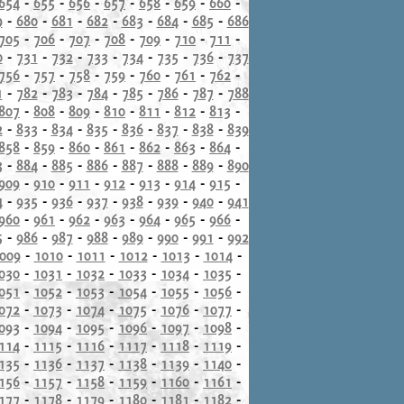
654
-
655
-
656
-
657
-
658
-
659
-
660
-
9
-
680
-
681
-
682
-
683
-
684
-
685
-
686
705
-
706
-
707
-
708
-
709
-
710
-
711
-
0
-
731
-
732
-
733
-
734
-
735
-
736
-
737
756
-
757
-
758
-
759
-
760
-
761
-
762
-
1
-
782
-
783
-
784
-
785
-
786
-
787
-
788
807
-
808
-
809
-
810
-
811
-
812
-
813
-
2
-
833
-
834
-
835
-
836
-
837
-
838
-
839
858
-
859
-
860
-
861
-
862
-
863
-
864
-
3
-
884
-
885
-
886
-
887
-
888
-
889
-
890
909
-
910
-
911
-
912
-
913
-
914
-
915
-
4
-
935
-
936
-
937
-
938
-
939
-
940
-
941
960
-
961
-
962
-
963
-
964
-
965
-
966
-
5
-
986
-
987
-
988
-
989
-
990
-
991
-
992
009
-
1010
-
1011
-
1012
-
1013
-
1014
-
030
-
1031
-
1032
-
1033
-
1034
-
1035
-
051
-
1052
-
1053
-
1054
-
1055
-
1056
-
072
-
1073
-
1074
-
1075
-
1076
-
1077
-
093
-
1094
-
1095
-
1096
-
1097
-
1098
-
114
-
1115
-
1116
-
1117
-
1118
-
1119
-
135
-
1136
-
1137
-
1138
-
1139
-
1140
-
156
-
1157
-
1158
-
1159
-
1160
-
1161
-
177
-
1178
-
1179
-
1180
-
1181
-
1182
-