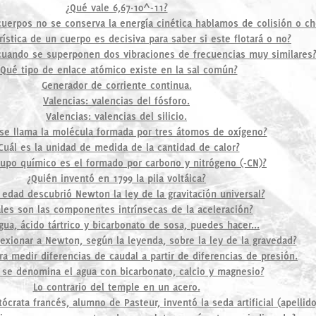
¿Qué vale 6,67·10^-11?
uerpos no se conserva la energía cinética hablamos de colisión o ch
rística de un cuerpo es decisiva para saber si este flotará o no?
uando se superponen dos vibraciones de frecuencias muy similares
¿Qué tipo de enlace atómico existe en la sal común?
Generador de corriente continua.
Valencias: valencias del fósforo.
Valencias: valencias del silicio.
e llama la molécula formada por tres átomos de oxígeno?
Cuál es la unidad de medida de la cantidad de calor?
upo químico es el formado por carbono y nitrógeno (-CN)?
¿Quién inventó en 1799 la pila voltáica?
 edad descubrió Newton la ley de la gravitación universal?
les son las componentes intrínsecas de la aceleración?
gua, ácido tártrico y bicarbonato de sosa, puedes hacer...
lexionar a Newton, según la leyenda, sobre la ley de la gravedad?
ra medir diferencias de caudal a partir de diferencias de presión.
se denomina el agua con bicarbonato, calcio y magnesio?
Lo contrario del temple en un acero.
ócrata francés, alumno de Pasteur, inventó la seda artificial (apellido