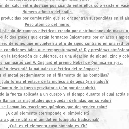
 del calor entre dos cuerpos cuando entre ellos sólo existe el vací
Número atómico del sodio.
 producidas por combustión que se encuentran suspendidas en el air
Peso atómico del hierro.
l cálculo de campos eléctricos creado por distribuciones de masas o 
os ácidos grasos que están formados únicamente por enlaces simple
ero de iones que envuelven a otro de signo contrario en una red io
s condiciones tales que temperatura=298,16 K y presión=1 atmósfera
 en la fabricación de cubiertos, es una aleación de níquel, zinc y cob
s, compartió con V. Grignard el premio Nobel de Química en 1912.
uién descubrió la naturaleza eléctrica del relámpago?
s el metal predominante en el filamento de las bombillas?
ngulo forma el enlace de la molécula de agua (en grados)?
Cuanto de la fuerza gravitatoria (aún por descubrir).
de la fuerza aplicada a un cuerpo y el tiempo durante el cual actúa e
 llaman las magnitudes que quedan definidas por su valor?
se llaman las reacciones químicas que despenden calor?
¿A qué elemento corresponde el símbolo Pt?
ara qué se utiliza el amidol en fotografía tradicional?
¿Cuál es el elemento cuyo símbolo es Yb?