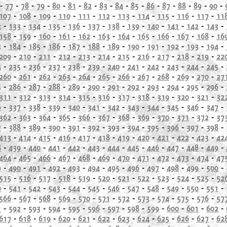
-
77
-
78
-
79
-
80
-
81
-
82
-
83
-
84
-
85
-
86
-
87
-
88
-
89
-
90
-
107
-
108
-
109
-
110
-
111
-
112
-
113
-
114
-
115
-
116
-
117
-
11
2
-
133
-
134
-
135
-
136
-
137
-
138
-
139
-
140
-
141
-
142
-
143
-
158
-
159
-
160
-
161
-
162
-
163
-
164
-
165
-
166
-
167
-
168
-
16
3
-
184
-
185
-
186
-
187
-
188
-
189
-
190
-
191
-
192
-
193
-
194
-
209
-
210
-
211
-
212
-
213
-
214
-
215
-
216
-
217
-
218
-
219
-
22
4
-
235
-
236
-
237
-
238
-
239
-
240
-
241
-
242
-
243
-
244
-
245
-
260
-
261
-
262
-
263
-
264
-
265
-
266
-
267
-
268
-
269
-
270
-
27
5
-
286
-
287
-
288
-
289
-
290
-
291
-
292
-
293
-
294
-
295
-
296
-
311
-
312
-
313
-
314
-
315
-
316
-
317
-
318
-
319
-
320
-
321
-
32
6
-
337
-
338
-
339
-
340
-
341
-
342
-
343
-
344
-
345
-
346
-
347
-
362
-
363
-
364
-
365
-
366
-
367
-
368
-
369
-
370
-
371
-
372
-
37
7
-
388
-
389
-
390
-
391
-
392
-
393
-
394
-
395
-
396
-
397
-
398
-
413
-
414
-
415
-
416
-
417
-
418
-
419
-
420
-
421
-
422
-
423
-
42
8
-
439
-
440
-
441
-
442
-
443
-
444
-
445
-
446
-
447
-
448
-
449
-
464
-
465
-
466
-
467
-
468
-
469
-
470
-
471
-
472
-
473
-
474
-
47
9
-
490
-
491
-
492
-
493
-
494
-
495
-
496
-
497
-
498
-
499
-
500
-
515
-
516
-
517
-
518
-
519
-
520
-
521
-
522
-
523
-
524
-
525
-
52
0
-
541
-
542
-
543
-
544
-
545
-
546
-
547
-
548
-
549
-
550
-
551
-
566
-
567
-
568
-
569
-
570
-
571
-
572
-
573
-
574
-
575
-
576
-
57
1
-
592
-
593
-
594
-
595
-
596
-
597
-
598
-
599
-
600
-
601
-
602
-
617
-
618
-
619
-
620
-
621
-
622
-
623
-
624
-
625
-
626
-
627
-
62