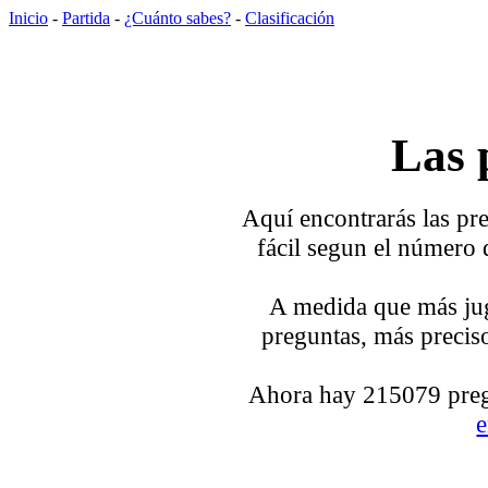
Inicio
-
Partida
-
¿Cuánto sabes?
-
Clasificación
Las 
Aquí encontrarás las pre
fácil segun el número 
A medida que más jug
preguntas, más preciso
Ahora hay 215079 pregu
e