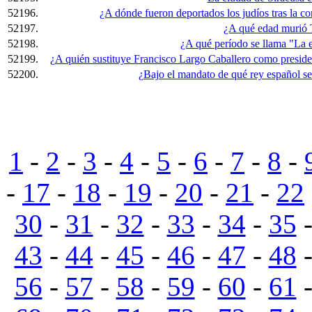
52196.
¿A dónde fueron deportados los judíos tras la 
52197.
¿A qué edad murió
52198.
¿A qué período se llama "La e
52199.
¿A quién sustituye Francisco Largo Caballero como preside
52200.
¿Bajo el mandato de qué rey español se
1
-
2
-
3
-
4
-
5
-
6
-
7
-
8
-
-
17
-
18
-
19
-
20
-
21
-
22
30
-
31
-
32
-
33
-
34
-
35
43
-
44
-
45
-
46
-
47
-
48
56
-
57
-
58
-
59
-
60
-
61