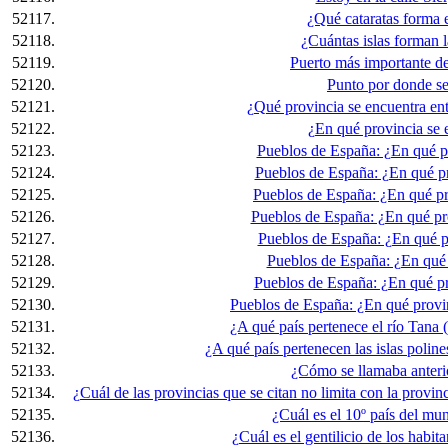
52117.
¿Qué cataratas forma 
52118.
¿Cuántas islas forman 
52119.
Puerto más importante de
52120.
Punto por donde se
52121.
¿Qué provincia se encuentra en
52122.
¿En qué provincia se 
52123.
Pueblos de España: ¿En qué p
52124.
Pueblos de España: ¿En qué pr
52125.
Pueblos de España: ¿En qué pr
52126.
Pueblos de España: ¿En qué pr
52127.
Pueblos de España: ¿En qué p
52128.
Pueblos de España: ¿En qué 
52129.
Pueblos de España: ¿En qué pr
52130.
Pueblos de España: ¿En qué provi
52131.
¿A qué país pertenece el río Tana (
52132.
¿A qué país pertenecen las islas poli
52133.
¿Cómo se llamaba anteri
52134.
¿Cuál de las provincias que se citan no limita con la prov
52135.
¿Cuál es el 10º país del mu
52136.
¿Cuál es el gentilicio de los habit