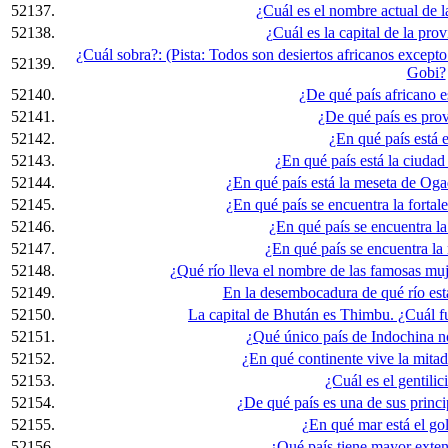
52137.
¿Cuál es el nombre actual de l
52138.
¿Cuál es la capital de la pr
¿Cuál sobra?: (Pista: Todos son desiertos africanos excepto
52139.
Gobi?
52140.
¿De qué país africano e
52141.
¿De qué país es pro
52142.
¿En qué país está 
52143.
¿En qué país está la ciuda
52144.
¿En qué país está la meseta de Oga
52145.
¿En qué país se encuentra la forta
52146.
¿En qué país se encuentra l
52147.
¿En qué país se encuentra l
52148.
¿Qué río lleva el nombre de las famosas muj
52149.
En la desembocadura de qué río est
52150.
La capital de Bhután es Thimbu. ¿Cuál fu
52151.
¿Qué único país de Indochina n
52152.
¿En qué continente vive la mita
52153.
¿Cuál es el gentili
52154.
¿De qué país es una de sus prin
52155.
¿En qué mar está el go
52156.
¿Qué país tiene mayor exten