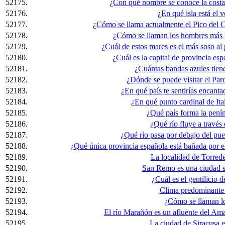
52175.
¿Con qué nombre se conoce la costa
52176.
¿En qué isla está el
52177.
¿Cómo se llama actualmente el Pico del 
52178.
¿Cómo se llaman los hombres más ba
52179.
¿Cuál de estos mares es el más soso al
52180.
¿Cuál es la capital de provincia es
52181.
¿Cuántas bandas azules tiene
52182.
¿Dónde se puede visitar el Pa
52183.
¿En qué país te sentirías encanta
52184.
¿En qué punto cardinal de It
52185.
¿Qué país forma la penín
52186.
¿Qué río fluye a travé
52187.
¿Qué río pasa por debajo del p
52188.
¿Qué única provincia española está bañada por e
52189.
La localidad de Torrede
52190.
San Remo es una ciudad si
52191.
¿Cuál es el gentilicio 
52192.
Clima predominante 
52193.
¿Cómo se llaman l
52194.
El río Marañón es un afluente del Am
52195.
La ciudad de Siracusa est