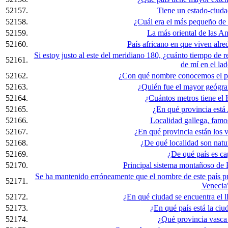
52157.
Tiene un estado-ciudad
52158.
¿Cuál era el más pequeño de 
52159.
La más oriental de las Ant
52160.
País africano en que viven alr
Si estoy justo al este del meridiano 180, ¿cuánto tiempo de r
52161.
de mí en el lad
52162.
¿Con qué nombre conocemos el p
52163.
¿Quién fue el mayor geógra
52164.
¿Cuántos metros tiene el K
52165.
¿En qué provincia está
52166.
Localidad gallega, famo
52167.
¿En qué provincia están los 
52168.
¿De qué localidad son natu
52169.
¿De qué país es cap
52170.
Principal sistema montañoso de 
Se ha mantenido erróneamente que el nombre de este país 
52171.
Venecia
52172.
¿En qué ciudad se encuentra el
52173.
¿En qué país está la ci
52174.
¿Qué provincia vasca 