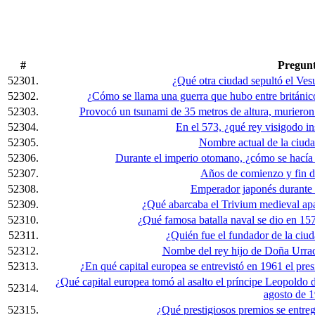
#
Pregun
52301.
¿Qué otra ciudad sepultó el Ve
52302.
¿Cómo se llama una guerra que hubo entre británico
52303.
Provocó un tsunami de 35 metros de altura, muriero
52304.
En el 573, ¿qué rey visigodo in
52305.
Nombre actual de la ciuda
52306.
Durante el imperio otomano, ¿cómo se hacía 
52307.
Años de comienzo y fin d
52308.
Emperador japonés durante 
52309.
¿Qué abarcaba el Trivium medieval apart
52310.
¿Qué famosa batalla naval se dio en 15
52311.
¿Quién fue el fundador de la ciu
52312.
Nombe del rey hijo de Doña Urra
52313.
¿En qué capital europea se entrevistó en 1961 el pr
¿Qué capital europea tomó al asalto el príncipe Leopoldo 
52314.
agosto de 
52315.
¿Qué prestigiosos premios se entre