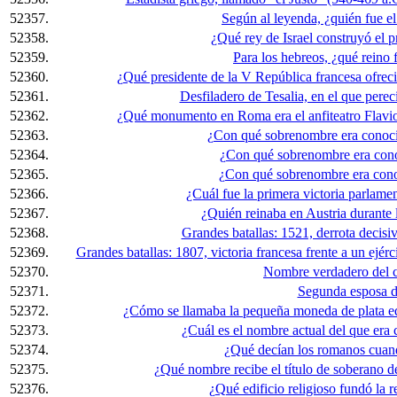
52357.
Según al leyenda, ¿quién fue e
52358.
¿Qué rey de Israel construyó el 
52359.
Para los hebreos, ¿qué reino f
52360.
¿Qué presidente de la V República francesa ofreci
52361.
Desfiladero de Tesalia, en el que pere
52362.
¿Qué monumento en Roma era el anfiteatro Flavio,
52363.
¿Con qué sobrenombre era conoci
52364.
¿Con qué sobrenombre era cono
52365.
¿Con qué sobrenombre era conoc
52366.
¿Cuál fue la primera victoria parlament
52367.
¿Quién reinaba en Austria durante 
52368.
Grandes batallas: 1521, derrota decisi
52369.
Grandes batallas: 1807, victoria francesa frente a un ejérc
52370.
Nombre verdadero del c
52371.
Segunda esposa de
52372.
¿Cómo se llamaba la pequeña moneda de plata eq
52373.
¿Cuál es el nombre actual del que era
52374.
¿Qué decían los romanos cuan
52375.
¿Qué nombre recibe el título de soberano d
52376.
¿Qué edificio religioso fundó la