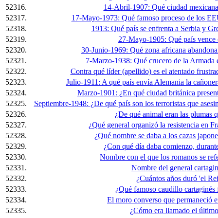
52316.
14-Abril-1907: Qué ciudad mexicana 
52317.
17-Mayo-1973: Qué famoso proceso de los EEUU
52318.
1913: Qué país se enfrenta a Serbia y Gr
52319.
27-Mayo-1905: Qué país vence e
52320.
30-Junio-1969: Qué zona africana abandonan
52321.
7-Marzo-1938: Qué crucero de la Armada 
52322.
Contra qué líder (apellido) es el atentado frus
52323.
Julio-1911: A qué país envía Alemania la cañoner
52324.
Marzo-1901: ¿En qué ciudad británica present
52325.
Septiembre-1948: ¿De qué país son los terroristas que ase
52326.
¿De qué animal eran las plumas q
52327.
¿Qué general organizó la resistencia en F
52328.
¿Qué nombre se daba a los cazas japone
52329.
¿Con qué día daba comienzo, durante
52330.
Nombre con el que los romanos se refe
52331.
Nombre del general cartagin
52332.
¿Cuántos años duró 'el Rei
52333.
¿Qué famoso caudillo cartaginés 
52334.
El moro converso que permaneció en
52335.
¿Cómo era llamado el último