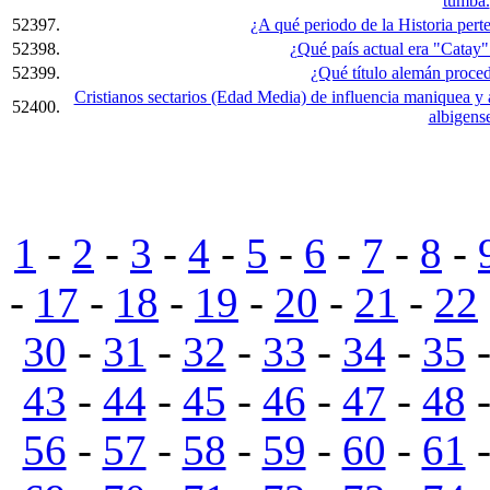
tumba.
52397.
¿A qué periodo de la Historia pert
52398.
¿Qué país actual era "Catay
52399.
¿Qué título alemán proced
Cristianos sectarios (Edad Media) de influencia maniquea y 
52400.
albigense
1
-
2
-
3
-
4
-
5
-
6
-
7
-
8
-
-
17
-
18
-
19
-
20
-
21
-
22
30
-
31
-
32
-
33
-
34
-
35
43
-
44
-
45
-
46
-
47
-
48
56
-
57
-
58
-
59
-
60
-
61