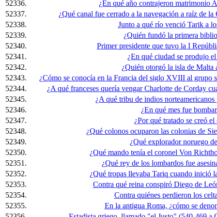
52336.
¿En qué año contrajeron matrimonio A
52337.
¿Qué canal fue cerrado a la navegación a raíz de la
52338.
Junto a qué río venció Tarik a lo
52339.
¿Quién fundó la primera bibli
52340.
Primer presidente que tuvo la I Repúbl
52341.
¿En qué ciudad se produjo e
52342.
¿Quién otorgó la isla de Malta 
52343.
¿Cómo se conocía en la Francia del siglo XVIII al grupo s
52344.
¿A qué franceses quería vengar Charlotte de Corday cu
52345.
¿A qué tribu de indios norteamericanos 
52346.
¿En qué mes fue bombar
52347.
¿Por qué tratado se creó el
52348.
¿Qué colonos ocuparon las colonias de Sie
52349.
¿Qué explorador noruego de
52350.
¿Qué mando tenía el coronel Von Richtho
52351.
¿Qué rey de los lombardos fue asesi
52352.
¿Qué tropas llevaba Tariq cuando inició la
52353.
Contra qué reina conspiró Diego de Leó
52354.
Contra quiénes perdieron los celta
52355.
En la antigua Roma, ¿cómo se denomi
52356.
Estadista griego, llamado "el Justo" (540-469 a.C