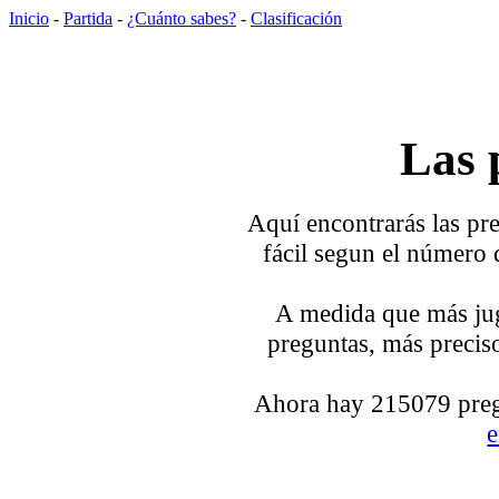
Inicio
-
Partida
-
¿Cuánto sabes?
-
Clasificación
Las 
Aquí encontrarás las pre
fácil segun el número 
A medida que más jug
preguntas, más preciso
Ahora hay 215079 pregu
e