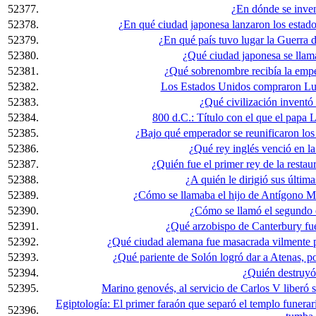
52377.
¿En dónde se inven
52378.
¿En qué ciudad japonesa lanzaron los estad
52379.
¿En qué país tuvo lugar la Guerra 
52380.
¿Qué ciudad japonesa se lla
52381.
¿Qué sobrenombre recibía la emper
52382.
Los Estados Unidos compraron Lui
52383.
¿Qué civilización inventó 
52384.
800 d.C.: Título con el que el papa
52385.
¿Bajo qué emperador se reunificaron los
52386.
¿Qué rey inglés venció en la
52387.
¿Quién fue el primer rey de la rest
52388.
¿A quién le dirigió sus última
52389.
¿Cómo se llamaba el hijo de Antígono Mo
52390.
¿Cómo se llamó el segundo 
52391.
¿Qué arzobispo de Canterbury fue
52392.
¿Qué ciudad alemana fue masacrada vilmente po
52393.
¿Qué pariente de Solón logró dar a Atenas, p
52394.
¿Quién destruyó
52395.
Marino genovés, al servicio de Carlos V liberó 
Egiptología: El primer faraón que separó el templo funerar
52396.