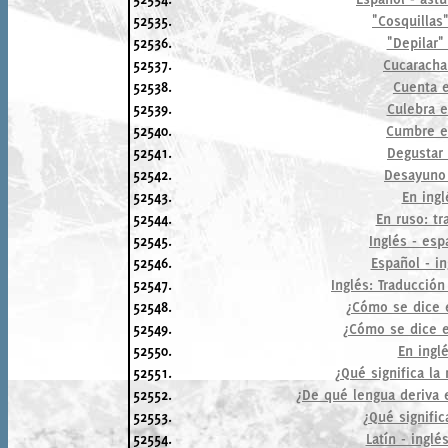
52535.
"Cosquillas
52536.
"Depilar"
52537.
Cucaracha
52538.
Cuenta e
52539.
Culebra e
52540.
Cumbre e
52541.
Degustar 
52542.
Desayuno 
52543.
En ingl
52544.
En ruso: tr
52545.
Inglés - esp
52546.
Español - in
52547.
Inglés: Traducció
52548.
¿Cómo se dice e
52549.
¿Cómo se dice e
52550.
En inglé
52551.
¿Qué significa la 
52552.
¿De qué lengua deriva 
52553.
¿Qué signific
52554.
Latín - inglé