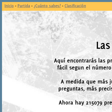
Inicio
-
Partida
-
¿Cuánto sabes?
-
Clasificación
Las
Aquí encontrarás las p
fácil segun el número
A medida que más j
preguntas, más precis
Ahora hay 215079 preg