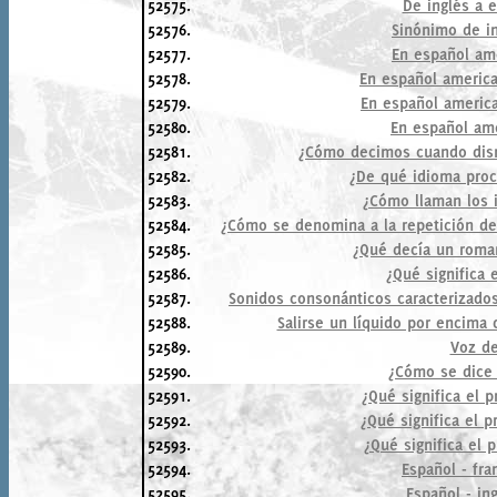
52575.
De inglés a 
52576.
Sinónimo de in
52577.
En español am
52578.
En español america
52579.
En español america
52580.
En español ame
52581.
¿Cómo decimos cuando dism
52582.
¿De qué idioma proce
52583.
¿Cómo llaman los i
52584.
¿Cómo se denomina a la repetición de
52585.
¿Qué decía un roma
52586.
¿Qué significa 
52587.
Sonidos consonánticos caracterizados
52588.
Salirse un líquido por encima 
52589.
Voz de
52590.
¿Cómo se dice 
52591.
¿Qué significa el p
52592.
¿Qué significa el p
52593.
¿Qué significa el p
52594.
Español - fra
52595.
Español - ing