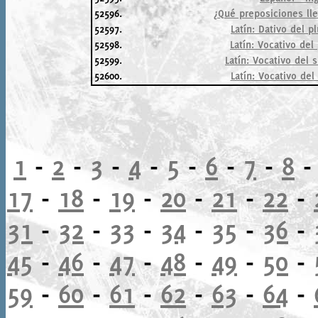
52596.
¿Qué preposiciones lle
52597.
Latín: Dativo del p
52598.
Latín: Vocativo del
52599.
Latín: Vocativo del 
52600.
Latín: Vocativo del 
1
-
2
-
3
-
4
-
5
-
6
-
7
-
8
17
-
18
-
19
-
20
-
21
-
22
-
31
-
32
-
33
-
34
-
35
-
36
-
45
-
46
-
47
-
48
-
49
-
50
-
59
-
60
-
61
-
62
-
63
-
64
-