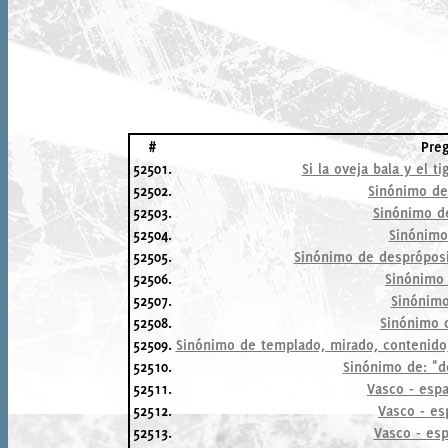
#
Pre
52501.
Si la oveja bala y el ti
52502.
Sinónimo de
52503.
Sinónimo d
52504.
Sinónimo
52505.
Sinónimo de despróposi
52506.
Sinónimo 
52507.
Sinónimo
52508.
Sinónimo 
52509.
Sinónimo de templado, mirado, contenid
52510.
Sinónimo de: "d
52511.
Vasco - espa
52512.
Vasco - es
52513.
Vasco - esp