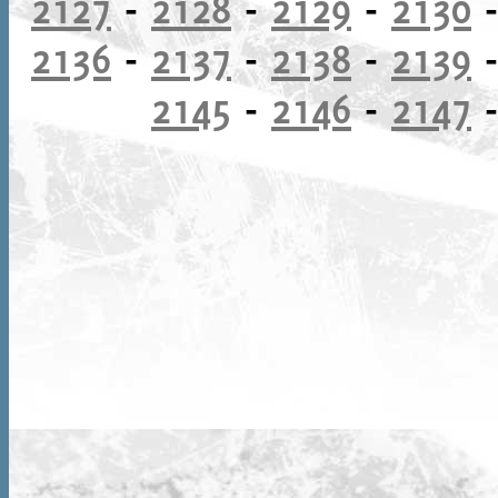
2127
-
2128
-
2129
-
2130
2136
-
2137
-
2138
-
2139
2145
-
2146
-
2147