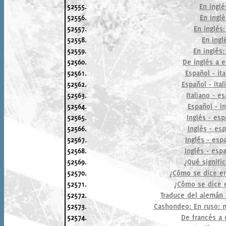
52555.
En inglé
52556.
En inglé
52557.
En inglés
52558.
En ingl
52559.
En inglés:
52560.
De inglés a e
52561.
Español - ita
52562.
Español - ita
52563.
Italiano - es
52564.
Español - in
52565.
Inglés - esp
52566.
Inglés - es
52567.
Inglés - esp
52568.
Inglés - espa
52569.
¿Qué signific
52570.
¿Cómo se dice en 
52571.
¿Cómo se dice e
52572.
Traduce del alemán 
52573.
Cashondeo: En ruso: m
52574.
De francés a 