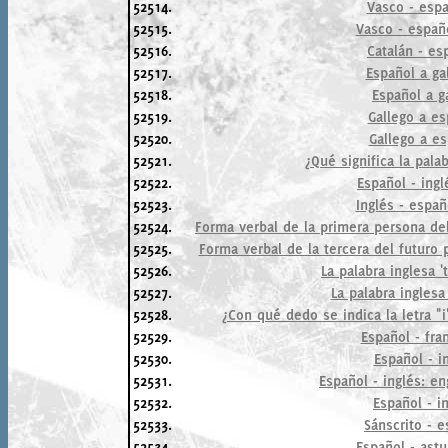
52514.
Vasco - espa
52515.
Vasco - españo
52516.
Catalán - es
52517.
Español a ga
52518.
Español a g
52519.
Gallego a es
52520.
Gallego a es
52521.
¿Qué significa la pala
52522.
Español - ingl
52523.
Inglés - españ
52524.
Forma verbal de la primera persona del
52525.
Forma verbal de la tercera del futuro 
52526.
La palabra inglesa 't
52527.
La palabra inglesa '
52528.
¿Con qué dedo se indica la letra "
52529.
Español - fra
52530.
Español - i
52531.
Español - inglés: e
52532.
Español - in
52533.
Sánscrito - 
52534.
Español - astu